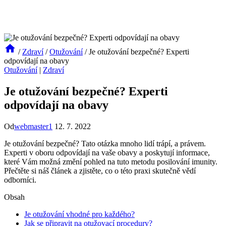
/
Zdraví
/
Otužování
/
Je otužování bezpečné? Experti
odpovídají na obavy
Otužování
|
Zdraví
Je otužování bezpečné? Experti
odpovídají na obavy
Od
webmaster1
12. 7. 2022
Je otužování bezpečné? Tato otázka mnoho lidí trápí, a právem.
Experti v oboru odpovídají na vaše obavy a poskytují informace,
které Vám možná změní pohled na tuto metodu posilování imunity.
Přečtěte si náš článek a zjistěte, co o této praxi skutečně vědí
odborníci.
Obsah
Je otužování vhodné pro každého?
Jak se připravit na otužovací procedury?