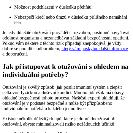
Možnost podchlazení v důsledku přehřátí
Nebezpečí křečí nebo úrazů v důsledku přílišného namáhání
těla
Je tedy důležité otužování provádět s rozvahou, postupně navyšovat
odolnost organismu a nezanedbávat základní bezpečnostní opatření.
Pokud vám některé z těchto rizik připadají znepokojivá, je vždy
dobré se poradit s odborníkem,
který vám poskytne další informace
a doporučení.
Jak přistupovat k otužování s ohledem na
individuální potřeby?
Otužování je skvělý způsob, jak posílit imunitní systém a zlepšit
celkovou fyzickou a duševní kondici. Mnoho lidí však má obavy
ohledně bezpečnosti tohoto procesu. Naštěstí experti uklidňují, že
otužování je v podstatě bezpečné a může být přizpůsobeno
individuálním potřebám každého jednotlivce.
Existuje několik důležitých tipů, které je dobré dodržovat při
otužování, abyste minimalizovali riziko nežádoucích účinků: