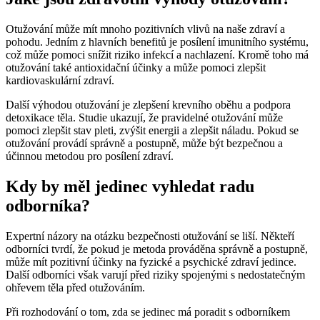
Otužování může mít mnoho pozitivních vlivů na naše zdraví a
pohodu. Jedním z hlavních benefitů je posílení imunitního systému,
což může pomoci snížit riziko infekcí a nachlazení. Kromě toho má
otužování také antioxidační účinky a může pomoci zlepšit
kardiovaskulární zdraví.
Další výhodou otužování je zlepšení krevního oběhu a podpora
detoxikace těla. Studie ukazují, že pravidelné otužování může
pomoci zlepšit stav pleti, zvýšit energii a zlepšit náladu. Pokud se
otužování provádí správně a postupně, může být bezpečnou a
účinnou metodou pro posílení zdraví.
Kdy by měl jedinec vyhledat radu
odborníka?
Expertní názory na otázku bezpečnosti otužování se liší. Někteří
odborníci tvrdí, že pokud je metoda prováděna správně a postupně,
může mít pozitivní účinky na fyzické a psychické zdraví jedince.
Další odborníci však varují před riziky spojenými s nedostatečným
ohřevem těla před otužováním.
Při rozhodování o tom, zda se jedinec má poradit s odborníkem