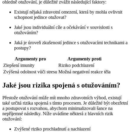
ohledně otužování, je důležité zvážit následující faktory:
Existují nějaká zdravotní omezení, která by mohla ovlivnit
schopnost jedince otužovat?
Jaké jsou individuální cíle a očekávání v souvislosti s
otužováním?
Jaká je úroveň zkušeností jedince s otužovacími technikami a
postupy?
Argumenty pro
Argumenty proti
Zlepšení imunity
Riziko podchlazení
Zvýšená odolnost vůči stresu
Možná negativní reakce těla
Jaké jsou rizika spojená s otužováním?
Přestože otužování může mít mnoho zdravotních výhod, existují
také určitá rizika spojená s tímto procesem. Je důležité být obezřetní
a postupovat s rozvahou, abychom minimalizovali šance na
nepříjemné následky. Níže uvádíme některá z hlavních rizik
otužování:
Zvýšené riziko prochladnutí a nachlazení