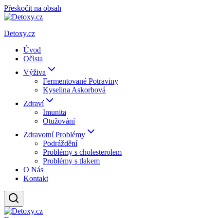
Přeskočit na obsah
Detoxy.cz
Úvod
Očista
Výživa
Fermentované Potraviny
Kyselina Askorbová
Zdraví
Imunita
Otužování
Zdravotní Problémy
Podráždění
Problémy s cholesterolem
Problémy s tlakem
O Nás
Kontakt