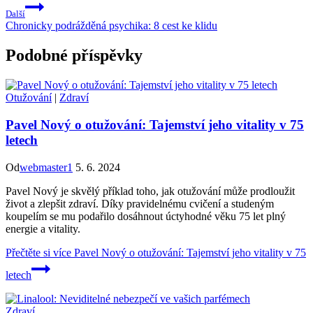
Další
Chronicky podrážděná psychika: 8 cest ke klidu
Podobné příspěvky
Otužování
|
Zdraví
Pavel Nový o otužování: Tajemství jeho vitality v 75
letech
Od
webmaster1
5. 6. 2024
Pavel Nový je skvělý příklad toho, jak otužování může prodloužit
život a zlepšit zdraví. Díky pravidelnému cvičení a studeným
koupelím se mu podařilo dosáhnout úctyhodné věku 75 let plný
energie a vitality.
Přečtěte si více
Pavel Nový o otužování: Tajemství jeho vitality v 75
letech
Zdraví