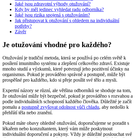
Jaké jsou zdravotní výhody otužování?
Kdy by měl jedinec vyhledat radu odborníka?
Jaké jsou rizika spojená s otužováním?
Jak přistupovat k otužování s ohledem na individuální
potřeby?
Závěr
Je otužování vhodné pro každého?
Otužování je tradiční metoda, která se používá po celém světě k
posílení imunitního systému a zlepšení celkového zdraví. Existuje
mnoho studií a výzkumů, které potvrzují jeho pozitivní účinky na
organismus. Pokud je prováděno správně a postupně, může být
prospěšné pro každého, kdo si přeje posílit své tělo a mysli.
Expertní názory se různí, ale většina odborníků se shoduje na tom,
že otužování může být bezpečné, pokud je prováděno s rozvahou a
podle individuálních schopností každého člověka. Důležité je začít
pomalu a
postupně zvyšovat odolnost vůči chladu
, aby nedošlo k
přehřátí těla nebo zranění.
Pokud máte obavy ohledně otužování, doporučujeme se poradit s
lékařem nebo konzultantem, který vám může poskytnout
individuální doporučení a pokyny. Vždy je důležité poslouchat své