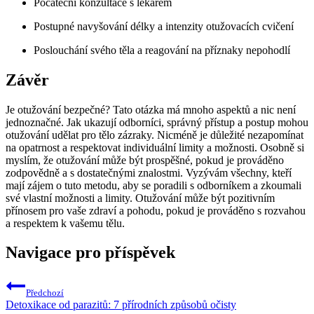
Počáteční konzultace s lékařem
Postupné navyšování délky a intenzity otužovacích cvičení
Poslouchání svého těla a reagování na příznaky nepohodlí
Závěr
Je otužování bezpečné? Tato otázka má mnoho aspektů a nic není
jednoznačné. Jak ukazují odborníci, správný přístup a postup mohou
otužování udělat pro tělo zázraky. Nicméně je důležité nezapomínat
na opatrnost a respektovat individuální limity a možnosti. Osobně si
myslím, že otužování může být prospěšné, pokud je prováděno
zodpovědně a s dostatečnými znalostmi. Vyzývám všechny, kteří
mají zájem o tuto metodu, aby se poradili s odborníkem a zkoumali
své vlastní možnosti a limity. Otužování může být pozitivním
přínosem pro vaše zdraví a pohodu, pokud je prováděno s rozvahou
a respektem k vašemu tělu.
Navigace pro příspěvek
Předchozí
Detoxikace od parazitů: 7 přírodních způsobů očisty