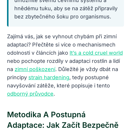
umožníte svému cévnímu systému a
hnědému tuku, aby se na zátěž připravily
bez zbytečného šoku pro organismus.
Zajímá vás, jak se vyhnout chybám při zimní
adaptaci? Přečtěte si více o mechanismech
odolnosti v článcích jako
It’s a cold cruel world
nebo pochopte rozdíly v adaptaci rostlin a lidí
na
zimní poškození
. Důležité je vždy dbát na
principy
strain hardening
, tedy postupné
navyšování zátěže, které popisuje i tento
odborný průvodce
.
Metodika A Postupná
Adaptace: Jak Začít Bezpečně