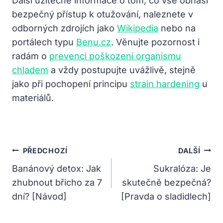
Další užitečné informace o tom, co vše obnáší
bezpečný přístup k otužování, naleznete v
odborných zdrojích jako
Wikipedia
nebo na
portálech typu
Benu.cz
. Věnujte pozornost i
radám o
prevenci poškození organismu
chladem
a vždy postupujte uvážlivě, stejně
jako při pochopení principu
strain hardening
u
materiálů.
Navigace
PŘEDCHOZÍ
DALŠÍ
Pro
Banánový detox: Jak
Sukralóza: Je
zhubnout břicho za 7
skutečně bezpečná?
Příspěvek
dní? [Návod]
[Pravda o sladidlech]