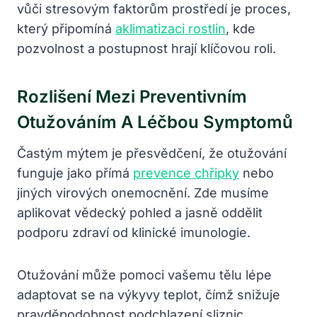
vůči stresovým faktorům prostředí je proces,
který připomíná
aklimatizaci rostlin
, kde
pozvolnost a postupnost hrají klíčovou roli.
Rozlišení Mezi Preventivním
Otužováním A Léčbou Symptomů
Častým mýtem je přesvědčení, že otužování
funguje jako přímá
prevence chřipky
nebo
jiných virových onemocnění. Zde musíme
aplikovat vědecký pohled a jasně oddělit
podporu zdraví od klinické imunologie.
Otužování může pomoci vašemu tělu lépe
adaptovat se na výkyvy teplot, čímž snižuje
pravděpodobnost podchlazení sliznic.