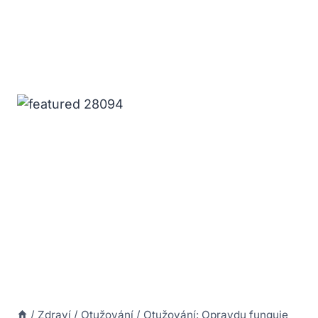
/
Zdraví
/
Otužování
/
Otužování: Opravdu funguje