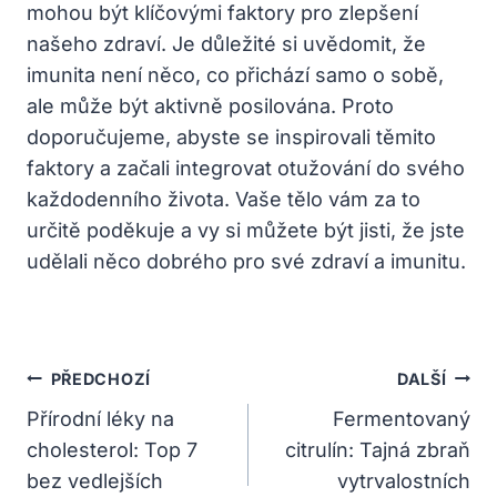
mohou být klíčovými faktory pro zlepšení
našeho zdraví. Je důležité si uvědomit, že
imunita není něco, co přichází samo o sobě,
ale může být aktivně posilována. Proto
doporučujeme, abyste se inspirovali těmito
faktory a začali integrovat otužování do svého
každodenního života. Vaše tělo vám za to
určitě poděkuje a vy si můžete být jisti, že jste
udělali něco dobrého pro své zdraví a imunitu.
Navigace
PŘEDCHOZÍ
DALŠÍ
Pro
Přírodní léky na
Fermentovaný
cholesterol: Top 7
citrulín: Tajná zbraň
Příspěvek
bez vedlejších
vytrvalostních