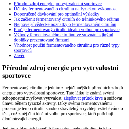
Přírodní zdroj energie pro vytrvalostní sportovce
Účinky fermentovaného citrulínu na fyzickou výkonnost
Doporučené dávkování pro optimální výsledky
Jak začlenit fermentovaný citrulín do tréninkového režimu
Nejnovější vědecké poznatky o fermentovaném citrulínu
Proč je fermentovaný citrulín ideální volbou pro sportovce
Výhody fermentovaného citrulínu ve srovnání s jinými
doplňky prezentované firmami
Vhodnost použití fermentovaného citrulínu pro různé typy
sportovců
Závěr
Přírodní zdroj energie pro vytrvalostní
sportovce
Fermentovaný citrulín je jedním z nejúčinnějších přírodních zdrojů
energie pro vytrvalostní sportovce. Tato látku je známá svými
schopnostmi zvyšovat vytrvalost,
zlepšovat průtok krve
a snižovat
únavu během fyzické aktivity. Díky svému fermentovanému
procesu je tento citrulín snadno stravitelný a rychleji vstřebáván do
těla, což z něj činí ideální volbu pro sportovce, kteří potřebují
dlouhotrvající energii.
Jedním z hlavních benefitů fermentovaného citrulínu je jeho