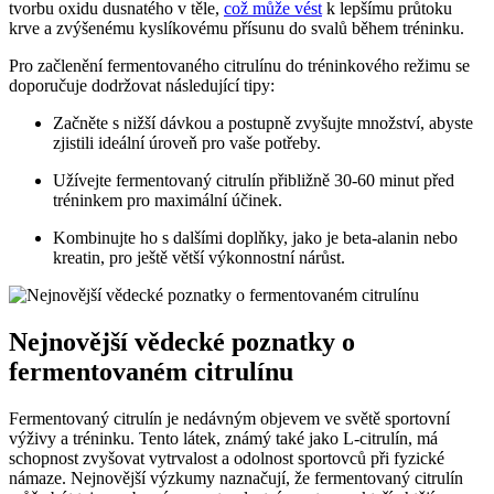
tvorbu oxidu dusnatého v těle,
což může vést
k lepšímu průtoku
krve a zvýšenému kyslíkovému přísunu do svalů během tréninku.
Pro začlenění fermentovaného citrulínu do tréninkového režimu se
doporučuje dodržovat následující tipy:
Začněte s nižší dávkou a postupně zvyšujte množství, abyste
zjistili ideální úroveň pro vaše potřeby.
Užívejte fermentovaný citrulín přibližně 30-60 minut před
tréninkem pro maximální účinek.
Kombinujte ho s dalšími doplňky, jako je beta-alanin nebo
kreatin, pro ještě větší výkonnostní nárůst.
Nejnovější vědecké poznatky o
fermentovaném citrulínu
Fermentovaný citrulín je nedávným objevem ve světě sportovní
výživy a tréninku. Tento látek, známý také jako L-citrulín, má
schopnost zvyšovat vytrvalost a odolnost sportovců při fyzické
námaze. Nejnovější výzkumy naznačují, že fermentovaný citrulín