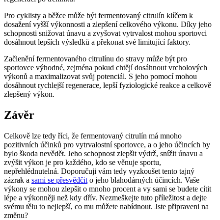
Pro cyklisty a běžce může být fermentovaný citrulín klíčem k
dosažení vyšší výkonnosti a zlepšení celkového výkonu. Díky jeho
schopnosti snižovat únavu a zvyšovat vytrvalost mohou sportovci
dosáhnout lepších výsledků a překonat své limitující faktory.
Začlenění fermentovaného citrulínu do stravy může být pro
sportovce výhodné, zejména pokud chtějí dosáhnout vrcholových
výkonů a maximalizovat svůj potenciál. S jeho pomocí mohou
dosáhnout rychlejší regenerace, lepší fyziologické reakce a celkově
zlepšený výkon.
Závěr
Celkově lze tedy říci, že fermentovaný citrulín má mnoho
pozitivních účinků pro vytrvalostní sportovce, a o jeho účincích by
bylo škoda nevědět. Jeho schopnost zlepšit výdrž, snížit únavu a
zvýšit výkon je pro každého, kdo se věnuje sportu,
nepřehlédnutelná. Doporučuji vám tedy vyzkoušet tento tajný
zázrak a
sami se přesvědčit
o jeho blahodárných účincích. Vaše
výkony se mohou zlepšit o mnoho procent a vy sami se budete cítit
lépe a výkonněji než kdy dřív. Nezmeškejte tuto příležitost a dejte
svému tělu to nejlepší, co mu můžete nabídnout. Jste připraveni na
změnu?