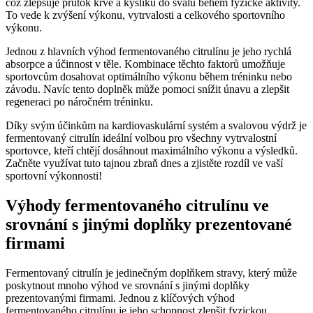
což zlepšuje průtok krve a kyslíku do svalů během fyzické aktivity.
To vede k zvýšení výkonu, vytrvalosti a celkového sportovního
výkonu.
Jednou z hlavních výhod fermentovaného citrulínu je jeho rychlá
absorpce a účinnost v těle. Kombinace těchto faktorů umožňuje
sportovcům dosahovat optimálního výkonu během tréninku nebo
závodu. Navíc tento doplněk může pomoci snížit únavu a zlepšit
regeneraci po náročném tréninku.
Díky svým účinkům na kardiovaskulární systém a svalovou výdrž je
fermentovaný citrulín ideální volbou pro všechny vytrvalostní
sportovce, kteří chtějí dosáhnout maximálního výkonu a výsledků.
Začněte využívat tuto tajnou zbraň dnes a zjistěte rozdíl ve vaší
sportovní výkonnosti!
Výhody fermentovaného citrulínu ve
srovnání s jinými doplňky prezentované
firmami
Fermentovaný citrulín je jedinečným doplňkem stravy, který může
poskytnout mnoho výhod ve srovnání s jinými doplňky
prezentovanými firmami. Jednou z klíčových výhod
fermentovaného citrulínu je jeho schopnost zlepšit fyzickou