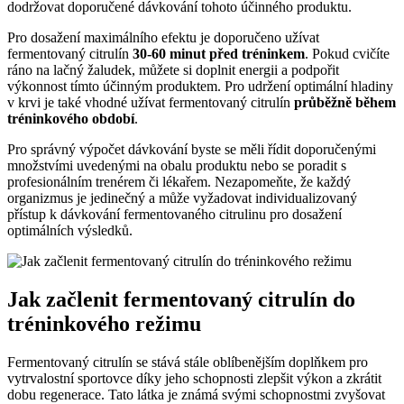
dodržovat doporučené dávkování tohoto účinného produktu.
Pro dosažení maximálního efektu je doporučeno užívat
fermentovaný citrulín
30-60 minut před tréninkem
. Pokud cvičíte
ráno na lačný žaludek, můžete si doplnit energii a podpořit
výkonnost tímto účinným produktem. Pro udržení optimální hladiny
v krvi je také vhodné užívat fermentovaný citrulín
průběžně během
tréninkového období
.
Pro správný výpočet dávkování byste se měli řídit doporučenými
množstvími uvedenými na obalu produktu nebo se poradit s
profesionálním trenérem či lékařem. Nezapomeňte, že každý
organizmus je jedinečný a může vyžadovat individualizovaný
přístup k dávkování fermentovaného citrulinu pro dosažení
optimálních výsledků.
Jak začlenit fermentovaný citrulín do
tréninkového režimu
Fermentovaný citrulín se stává stále oblíbenějším doplňkem pro
vytrvalostní sportovce díky jeho schopnosti zlepšit výkon a zkrátit
dobu regenerace. Tato látka je známá svými schopnostmi zvyšovat