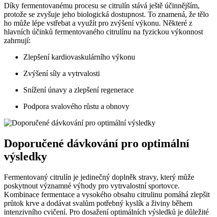
Díky fermentovanému procesu se citrulín stává ještě účinnějším,
protože se zvyšuje jeho biologická dostupnost. To znamená, že tělo
ho může lépe vstřebat a využít pro zvýšení výkonu. Některé z
hlavních účinků fermentovaného citrulínu na fyzickou výkonnost
zahrnují:
Zlepšení kardiovaskulárního výkonu
Zvýšení síly a vytrvalosti
Snížení únavy a zlepšení regenerace
Podpora svalového růstu a obnovy
Doporučené dávkování pro optimální
výsledky
Fermentovaný citrulín je jedinečný doplněk stravy, který může
poskytnout významné výhody pro vytrvalostní sportovce.
Kombinace fermentace a vysokého obsahu citrulinu pomáhá zlepšit
průtok krve a dodávat svalům potřebný kyslík a živiny během
intenzivního cvičení. Pro dosažení optimálních výsledků je důležité