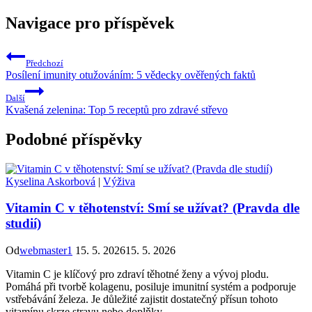
Navigace pro příspěvek
Předchozí
Posílení imunity otužováním: 5 vědecky ověřených faktů
Další
Kvašená zelenina: Top 5 receptů pro zdravé střevo
Podobné příspěvky
Kyselina Askorbová
|
Výživa
Vitamin C v těhotenství: Smí se užívat? (Pravda dle
studií)
Od
webmaster1
15. 5. 2026
15. 5. 2026
Vitamin C je klíčový pro zdraví těhotné ženy a vývoj plodu.
Pomáhá při tvorbě kolagenu, posiluje imunitní systém a podporuje
vstřebávání železa. Je důležité zajistit dostatečný přísun tohoto
vitamínu skrze stravu nebo doplňky.