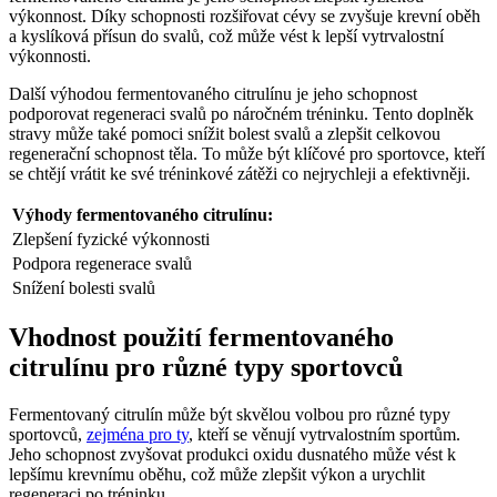
výkonnost. Díky schopnosti rozšiřovat cévy se zvyšuje krevní oběh
a kyslíková přísun do svalů, což může vést k lepší vytrvalostní
výkonnosti.
Další výhodou fermentovaného citrulínu je jeho schopnost
podporovat regeneraci svalů po náročném tréninku. Tento doplněk
stravy může také pomoci snížit bolest svalů a zlepšit celkovou
regenerační schopnost těla. To může být klíčové pro sportovce, kteří
se chtějí vrátit ke své tréninkové zátěži co nejrychleji a efektivněji.
Výhody fermentovaného citrulínu:
Zlepšení fyzické výkonnosti
Podpora regenerace svalů
Snížení bolesti svalů
Vhodnost použití fermentovaného
citrulínu pro různé typy sportovců
Fermentovaný citrulín může být skvělou volbou pro různé typy
sportovců,
zejména pro ty
, kteří se věnují vytrvalostním sportům.
Jeho schopnost zvyšovat produkci oxidu dusnatého může vést k
lepšímu krevnímu oběhu, což může zlepšit výkon a urychlit
regeneraci po tréninku.