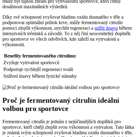
může být tajnou zbraní pro vytrvalostní sportovce, kteří chtějí
dosáhnout maximálních výsledků.
Díky své schopnosti zvyšovat hladinu oxidu dusnatého v těle a
podporovat optimální průtok krve, může fermentovaný citrulín
pomoci zlepšit výkonnost, urychlit regeneraci a
snížit únavu
během
intenzivních tréninků a závodů. To z něj činí neocenitelný doplněk
pro sportovce ve všech odvětvích, kde záleží na vytrvalosti a
výkonnosti.
Benefity fermentovaného citrulínu:
Zvyšuje vytrvalost sportovců
Podporuje rychlejší regeneraci svalů
Snížení únavy během fyzické námahy
Proč je fermentovaný citrulín ideální
volbou pro sportovce
Fermentovaný citrulín je jedním z nejúčinnějších doplňků pro
sportovce, kteří chtějí zlepšit svou výkonnost a vytrvalost. Tato látka
je známá svým schopností zvyšovat hladinu oxidu dusnatého v těle,