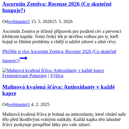
Ascorutin Zentiva: Recenze 2026 (Co skutečně
funguje?)
Od
webmaster1
15. 5. 2026
15. 5. 2026
Ascorutin Zentiva je účinný přípravek pro posílení cév a prevenci
křehkosti kapilár. Tento český lék je skvělou volbou pro ty, kteří
bojují se žilními problémy a chtějí si udržet zdravé a silné cévy.
Přečtěte si více
Ascorutin Zentiva: Recenze 2026 (Co skutečně
funguje?)
Fermentované Potraviny
|
Výživa
Malinová kvašená šťáva: Antioxidanty v každé
kapce
Od
webmaster1
4. 2. 2025
Malinová kvašená šťáva je bohatá na antioxidanty, které chrání naše
tělo před škodlivými volnými radikály. Každá kapka této lahodné
šťávy poskytuje prospěšné látky pro vaše zdraví.