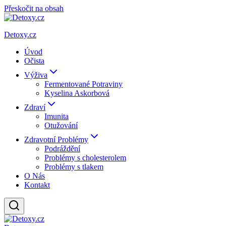
Přeskočit na obsah
Detoxy.cz
Úvod
Očista
Výživa
Fermentované Potraviny
Kyselina Askorbová
Zdraví
Imunita
Otužování
Zdravotní Problémy
Podráždění
Problémy s cholesterolem
Problémy s tlakem
O Nás
Kontakt