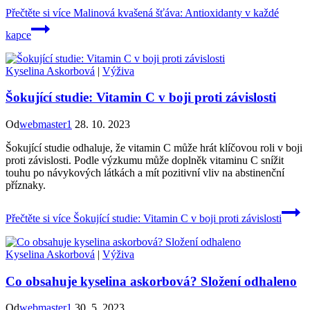
Přečtěte si více
Malinová kvašená šťáva: Antioxidanty v každé
kapce
Kyselina Askorbová
|
Výživa
Šokující studie: Vitamin C v boji proti závislosti
Od
webmaster1
28. 10. 2023
Šokující studie odhaluje, že vitamin C může hrát klíčovou roli v boji
proti závislosti. Podle výzkumu může doplněk vitaminu C snížit
touhu po návykových látkách a mít pozitivní vliv na abstinenční
příznaky.
Přečtěte si více
Šokující studie: Vitamin C v boji proti závislosti
Kyselina Askorbová
|
Výživa
Co obsahuje kyselina askorbová? Složení odhaleno
Od
webmaster1
30. 5. 2023