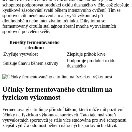
schopnost podporovat produkci oxidu dusnatého v těle, což zlepšuje
kyslíkové zásobování svalů během intenzivního cvičení. Tím se
sportovci cítí méně unavení a mají vyšší výkonnost při
dlouhodobém nebo intenzivním tréninku. Díky tomu se
fermentovaný citrulín stal tajnou zbraní mnoha vytrvalostních
sportovců po celém světě.
Benefity fermentovaného
citrulínu:
Zvyšuje vytrvalost
Zlepšuje průtok krve
Podporuje produkci oxidu
Snižuje únavu během aktivity
dusnatého
Účinky fermentovaného citrulínu na
fyzickou výkonnost
Fermentovaný citrulín je přírodní látkou, která může mít pozitivní
účinky na fyzickou výkonnost sportovců. Tato tajemná zbraň
vytrvalostních sportovců je stále více studována pro své schopnosti
zlepšit výdrž a odolnost během náročných sportovních aktivit.