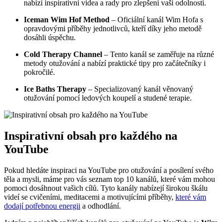
nabízí inspirativní videa a rady pro zlepšení vaší odolnosti.
Iceman Wim Hof Method
– Oficiální kanál Wim Hofa s
opravdovými příběhy jednotlivců, kteří díky jeho metodě
dosáhli úspěchu.
Cold Therapy Channel
– Tento kanál se zaměřuje na různé
metody otužování a nabízí praktické tipy pro začátečníky i
pokročilé.
Ice Baths Therapy
– Specializovaný kanál věnovaný
otužování pomocí ledových koupelí a studené terapie.
Inspirativní obsah pro každého na
YouTube
Pokud hledáte inspiraci na YouTube pro otužování a posílení svého
těla a mysli, máme pro vás seznam top 10 kanálů, které vám mohou
pomoci dosáhnout vašich cílů. Tyto kanály nabízejí širokou škálu
videí se cvičeními, meditacemi a motivujícími příběhy,
které vám
dodají potřebnou energii
a odhodlání.