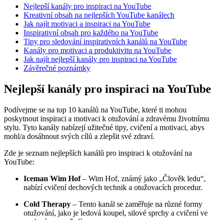
Nejlepší kanály pro inspiraci na YouTube
Kreativní obsah na nejlepších YouTube kanálech
Jak najít motivaci a inspiraci na YouTube
Inspirativní obsah pro každého na YouTube
Tipy pro sledování inspirativních kanálů na YouTube
Kanály pro motivaci a produktivitu na YouTube
Jak najít nejlepší kanály pro inspiraci na YouTube
Závěrečné poznámky
Nejlepší kanály pro inspiraci na YouTube
Podívejme se na top 10 kanálů na YouTube, které ti mohou
poskytnout inspiraci a motivaci k otužování a zdravému životnímu
stylu. Tyto kanály nabízejí užitečné tipy, cvičení a motivaci, abys
mohl/a dosáhnout svých cílů a zlepšit své zdraví.
Zde je seznam nejlepších kanálů pro inspiraci k otužování na
YouTube:
Iceman Wim Hof
– Wim Hof, známý jako „Člověk ledu“,
nabízí cvičení dechových technik a otužovacích procedur.
Cold Therapy
– Tento kanál se zaměřuje na různé formy
otužování, jako je ledová koupel, silové sprchy a cvičení ve