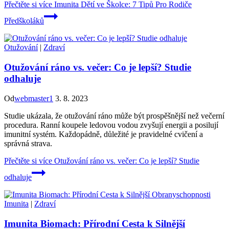
Přečtěte si více
Imunita Dětí ve Školce: 7 Tipů Pro Rodiče
Předškoláků
Otužování
|
Zdraví
Otužování ráno vs. večer: Co je lepší? Studie
odhaluje
Od
webmaster1
3. 8. 2023
Studie ukázala, že otužování ráno může být prospěšnější než večerní
procedura. Ranní koupele ledovou vodou zvyšují energii a posilují
imunitní systém. Každopádně, důležité je pravidelné cvičení a
správná strava.
Přečtěte si více
Otužování ráno vs. večer: Co je lepší? Studie
odhaluje
Imunita
|
Zdraví
Imunita Biomach: Přírodní Cesta k Silnější