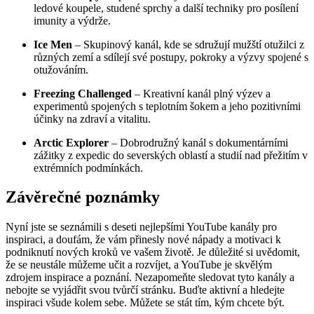
ledové koupele, studené sprchy a další techniky pro posílení
imunity a výdrže.
Ice Men
– Skupinový kanál, kde se sdružují mužští otužilci z
různých zemí a sdílejí své postupy, pokroky a výzvy spojené s
otužováním.
Freezing Challenged
– Kreativní kanál plný výzev a
experimentů spojených s teplotním šokem a jeho pozitivními
účinky na zdraví a vitalitu.
Arctic Explorer
– Dobrodružný kanál s dokumentárními
zážitky z expedic do severských oblastí a studií nad přežitím v
extrémních podmínkách.
Závěrečné poznámky
Nyní jste se seznámili s deseti nejlepšími YouTube kanály pro
inspiraci, a doufám, že vám přinesly nové nápady a motivaci k
podniknutí nových kroků ve vašem životě. Je důležité si uvědomit,
že se neustále můžeme učit a rozvíjet, a YouTube je skvělým
zdrojem inspirace a poznání. Nezapomeňte sledovat tyto kanály a
nebojte se vyjádřit svou tvůrčí stránku. Buďte aktivní a hledejte
inspiraci všude kolem sebe. Můžete se stát tím, kým chcete být.