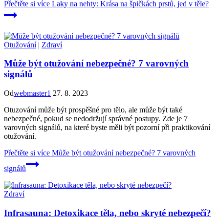
Přečtěte si více
Laky na nehty: Krása na špičkách prstů, jed v těle?
Otužování
|
Zdraví
Může být otužování nebezpečné? 7 varovných
signálů
Od
webmaster1
27. 8. 2023
Otuzování může být prospěšné pro tělo, ale může být také
nebezpečné, pokud se nedodržují správné postupy. Zde je 7
varovných signálů, na které byste měli být pozorní při praktikování
otužování.
Přečtěte si více
Může být otužování nebezpečné? 7 varovných
signálů
Zdraví
Infrasauna: Detoxikace těla, nebo skryté nebezpečí?