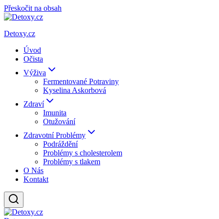
Přeskočit na obsah
Detoxy.cz
Úvod
Očista
Výživa
Fermentované Potraviny
Kyselina Askorbová
Zdraví
Imunita
Otužování
Zdravotní Problémy
Podráždění
Problémy s cholesterolem
Problémy s tlakem
O Nás
Kontakt