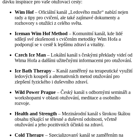
dávku inspirace pro vaše otužovací cesty:
Wim Hof
– Oficiální kanál „Ledového muže“ nabízí nejen
rady a tipy pro cvičení, ale také zajímavé dokumenty a
rozhovory s otužilci z celého světa.
Iceman Wim Hof Method
– Komunitní kanál, kde lidé
sdílejí své zkušenosti s cvičením metodiky Wim Hofa a
podporují se v cestě k lepšímu zdraví a vitality.
Czech Ice Man
– Lokální kanál s českými překlady videí od
Wima Hofa a dalšími užitečnými informacemi pro otužování.
Ice Bath Therapy
– Kanál zaměřený na terapeutické využití
ledových koupelí a alternativních metod otužování pro
zlepšení fyzického i duševního zdraví.
Wild Power Prague
– Český kanál s odbornými semináři a
workshopami v oblasti otužování, meditace a osobního
rozvoje.
Health and Strength
– Mezinárodní kanál s širokou škálou
obsahu týkající se tělesné a duševní odolnosti, včetně
otužování a jeho pozitivních účinků na zdraví.
Cold Therapy
– Specializovaný kanál se zaměřením na