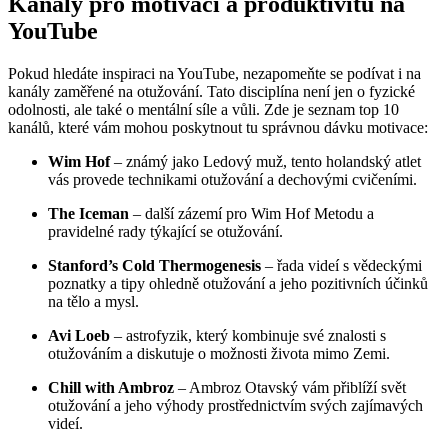
Kanály pro motivaci a produktivitu na
YouTube
Pokud hledáte inspiraci na YouTube, nezapomeňte se podívat i na
kanály zaměřené na otužování. Tato disciplína není jen o fyzické
odolnosti, ale také o mentální síle a vůli. Zde je seznam top 10
kanálů, které vám mohou poskytnout tu správnou dávku motivace:
Wim Hof
– známý jako Ledový muž, tento holandský atlet
vás provede technikami otužování a dechovými cvičeními.
The Iceman
– další zázemí pro Wim Hof Metodu a
pravidelné rady týkající se otužování.
Stanford’s Cold Thermogenesis
– řada videí s vědeckými
poznatky a tipy ohledně otužování a jeho pozitivních účinků
na tělo a mysl.
Avi Loeb
– astrofyzik, který kombinuje své znalosti s
otužováním a diskutuje o možnosti života mimo Zemi.
Chill with Ambroz
– Ambroz Otavský vám přiblíží svět
otužování a jeho výhody prostřednictvím svých zajímavých
videí.