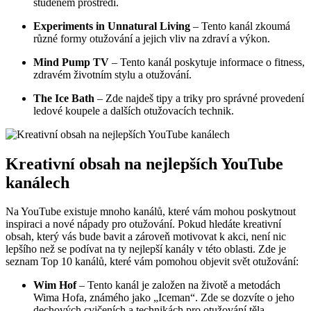
studeném prostředí.
Experiments in Unnatural Living
– Tento kanál zkoumá
různé formy otužování a jejich vliv na zdraví a výkon.
Mind Pump TV
– Tento kanál poskytuje informace o fitness,
zdravém životním stylu a otužování.
The Ice Bath
– Zde najdeš tipy a triky pro správné provedení
ledové koupele a dalších otužovacích technik.
Kreativní obsah na nejlepších YouTube
kanálech
Na YouTube existuje mnoho kanálů, které vám mohou poskytnout
inspiraci a nové nápady pro otužování. Pokud hledáte kreativní
obsah, který vás bude bavit a zároveň motivovat k akci, není nic
lepšího než se podívat na ty nejlepší kanály v této oblasti. Zde je
seznam Top 10 kanálů, které vám pomohou objevit svět otužování:
Wim Hof
– Tento kanál je založen na životě a metodách
Wima Hofa, známého jako „Iceman“. Zde se dozvíte o jeho
dechových cvičeních a technikách pro otužování těla.