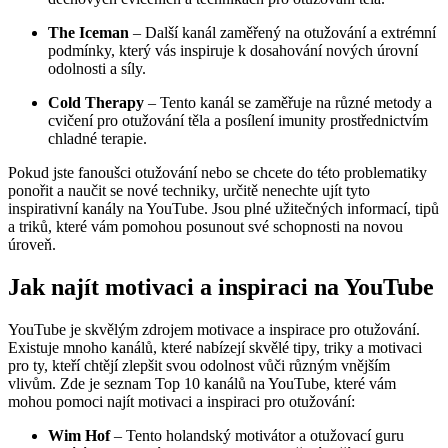
The Iceman
– Další kanál zaměřený na otužování a extrémní
podmínky, který vás inspiruje k dosahování nových úrovní
odolnosti a síly.
Cold Therapy
– Tento kanál se zaměřuje na různé metody a
cvičení pro otužování těla a posílení imunity prostřednictvím
chladné terapie.
Pokud jste fanoušci otužování nebo se chcete do této problematiky
ponořit a naučit se nové techniky, určitě nenechte ujít tyto
inspirativní kanály na YouTube. Jsou plné užitečných informací, tipů
a triků, které vám pomohou posunout své schopnosti na novou
úroveň.
Jak najít motivaci a inspiraci na YouTube
YouTube je skvělým zdrojem motivace a inspirace pro otužování.
Existuje mnoho kanálů, které nabízejí skvělé tipy, triky a motivaci
pro ty, kteří chtějí zlepšit svou odolnost vůči různým vnějším
vlivům. Zde je seznam Top 10 kanálů na YouTube, které vám
mohou pomoci najít motivaci a inspiraci pro otužování:
Wim Hof
– Tento holandský motivátor a otužovací guru