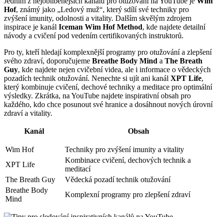
Jedním z nejoblíbenějších kanálů pro otužování na YouTube je
Wim
Hof
, známý jako „Ledový muž“, který sdílí své techniky pro
zvýšení imunity, odolnosti a vitality. Dalším skvělým zdrojem
inspirace je kanál
Iceman Wim Hof Method
, kde najdete detailní
návody a cvičení pod vedením certifikovaných instruktorů.
Pro ty, kteří hledají komplexnější programy pro otužování a zlepšení
svého zdraví, doporučujeme
Breathe Body Mind
a
The Breath
Guy
, kde najdete nejen cvičební videa, ale i informace o vědeckých
pozadích technik otužování. Nenechte si ujít ani kanál
XPT Life
,
který kombinuje cvičení, dechové techniky a meditace pro optimální
výsledky. Zkrátka, na YouTube najdete inspirativní obsah pro
každého, kdo chce posunout své hranice a dosáhnout nových úrovní
zdraví a vitality.
Kanál
Obsah
Wim Hof
Techniky pro zvýšení imunity a vitality
Kombinace cvičení, dechových technik a
XPT Life
meditací
The Breath Guy
Vědecká pozadí technik otužování
Breathe Body
Komplexní programy pro zlepšení zdraví
Mind