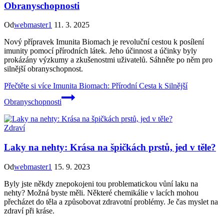
Obranyschopnosti
Od
webmaster1
11. 3. 2025
Nový přípravek Imunita Biomach je revoluční cestou k posílení
imunity pomocí přírodních látek. Jeho účinnost a účinky byly
prokázány výzkumy a zkušenostmi uživatelů. Sáhněte po něm pro
silnější obranyschopnost.
Přečtěte si více
Imunita Biomach: Přírodní Cesta k Silnější
Obranyschopnosti
Zdraví
Laky na nehty: Krása na špičkách prstů, jed v těle?
Od
webmaster1
15. 9. 2023
Byly jste někdy znepokojeni tou problematickou vůní laku na
nehty? Možná byste měli. Některé chemikálie v lacích mohou
přecházet do těla a způsobovat zdravotní problémy. Je čas myslet na
zdraví při kráse.