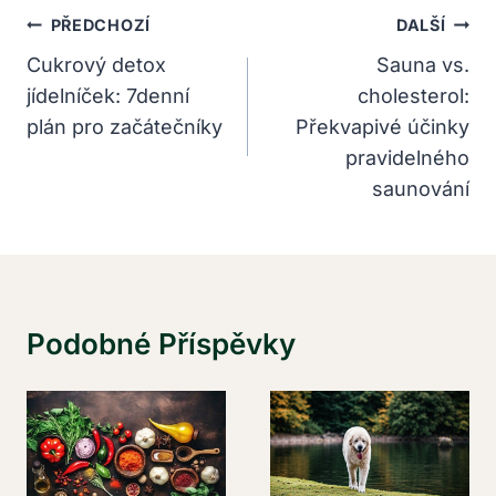
Navigace
PŘEDCHOZÍ
DALŠÍ
Pro
Cukrový detox
Sauna vs.
jídelníček: 7denní
cholesterol:
Příspěvek
plán pro začátečníky
Překvapivé účinky
pravidelného
saunování
Podobné Příspěvky