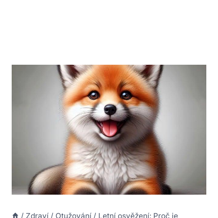
/
Zdraví
/
Otužování
/
Letní osvěžení: Proč je