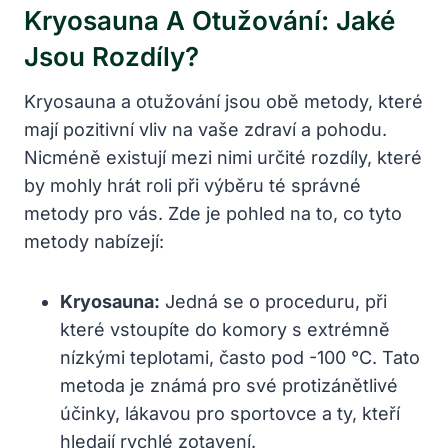
Kryosauna A Otužování: Jaké
Jsou Rozdíly?
Kryosauna ⁢a otužování jsou obě metody, které
mají pozitivní ‌vliv na vaše zdraví a pohodu.
Nicméně ​existují ⁢mezi nimi určité rozdíly, které
by mohly hrát roli při výběru té správné
metody pro ‌vás. Zde je pohled na to, ⁣co tyto
metody nabízejí:
Kryosauna:
Jedná se o ⁤proceduru,​ při
které vstoupíte do komory s⁢ extrémně
nízkými teplotami, často pod -100 °C. Tato
metoda ⁢je známá pro své protizánětlivé
účinky, lákavou pro ⁤sportovce a ty, kteří
⁤hledají ​rychlé zotavení.