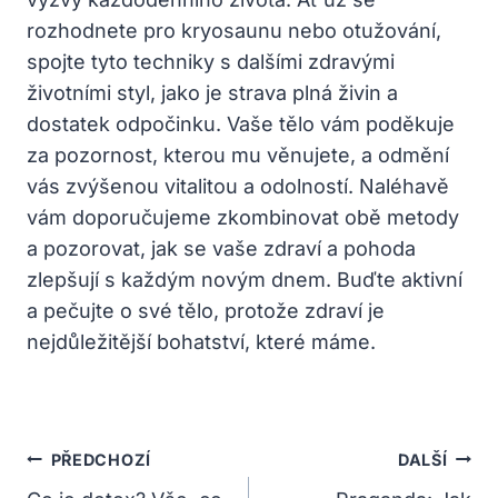
⁤rozhodnete pro kryosaunu⁢ nebo otužování,
spojte tyto techniky s dalšími‌ zdravými
‍životními styl, jako ​je ⁢strava plná živin a
dostatek odpočinku. Vaše tělo vám poděkuje
za pozornost, kterou ‌mu ⁣věnujete, a odmění
vás zvýšenou vitalitou a⁤ odolností. Naléhavě
vám doporučujeme zkombinovat‍ obě metody
a pozorovat, jak se vaše zdraví ⁢a pohoda
zlepšují ⁤s ‍každým novým dnem.‍ Buďte‍ aktivní
a pečujte o své tělo, protože zdraví je​
nejdůležitější bohatství,⁣ které máme.
Navigace
PŘEDCHOZÍ
DALŠÍ