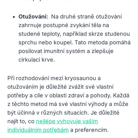
Otužování:
⁢ Na druhé straně otužování
zahrnuje​ postupné zvykání těla na⁢
studené teploty, například skrze studenou
sprchu nebo koupel. Tato metoda pomáhá
posilovat ​imunitní systém ​a zlepšuje
cirkulaci krve.
Při rozhodování mezi kryosaunou a
otužováním je důležité ‌zvážit své ⁤vlastní
potřeby a cíle v oblasti zdraví ⁢a pohody. Každá
z těchto metod má⁢ své vlastní​ výhody a může
být účinná v ‍různých situacích. Je ⁤důležité
najít⁤ to, co
nejlépe vyhovuje vašim
individuálním potřebám
⁣a preferencím.