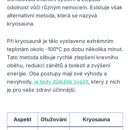
odolnost vůči‍ různým ​nemocem. Existuje​ však
alternativní metoda, která se nazývá
kryosauna.
Při kryosauně je ‍tělo vystaveno ⁢extrémním
teplotám okolo -100°C po dobu několika minut.
Tato⁢ metoda ​slibuje rychlé zlepšení krevního
⁣oběhu, redukci ⁤zánětů a bolesti a zvýšení
energie. Oba postupy ⁢mají své‌ výhody a⁣
nevýhody,
je tedy důležité zvážit
, který z nich
je​ pro vaše zdraví účinnější.
Aspekt
Otužování
Kryosauna