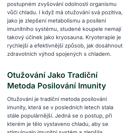
postupném zvyšování odolnosti organismu
vůči ⁣chladu. I když má otužování svá pozitiva,
jako je zlepšení‍ metabolismu⁤ a⁣ posílení
imunitního⁢ systému, studené koupele nemají
⁣takový účinek jako kryosauna. Kryoterapie je
rychlejší⁤ a efektivnější‍ způsob, ​jak‍ dosáhnout
⁣zdravotních výhod spojených⁢ s chladem.
Otužování Jako ​tradiční ​
Metoda Posilování ⁣imunity
Otužování je tradiční metoda⁢ posilování
imunity, která se ⁢v posledních letech stala ​
stále populárnější. ‍Jedná se o postup, při
‍kterém je ​tělo vystaveno chladu, aby se
stimulovalo imunitní systém a zlepšila