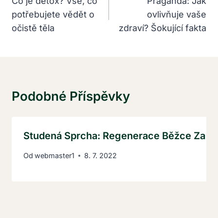
Pro
Co je detox? Vše, co
Praganda: Jak
potřebujete vědět o
ovlivňuje vaše
Příspěvek
očistě těla
zdraví? Šokující fakta
Podobné Příspěvky
Studená Sprcha: Regenerace Běžce Za 5 
Od
webmaster1
8. 7. 2022