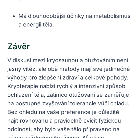
Má dlouhodobější účinky na ⁢metabolismus
a energii těla.
Závěr
V diskusi mezi kryosaunou a otužováním není
jasný vítěz, ale obě metody mají své jedinečné
výhody pro zlepšení zdraví a celkové pohody.
Kryoterapie ​nabízí‍ rychlý a ‍intenzivní způsob
ochlazení těla, zatímco otužování se zaměřuje
na⁣ postupné zvyšování⁤ tolerancie ‌vůči chladu.
Bez ohledu na vaše preference je důležité
najít ⁣rovnováhu⁤ a pravidelně⁤ cvičit ⁣fyzickou
odolnost, aby bylo vaše tělo připraveno na
výzvy každodenního života. Ať už se