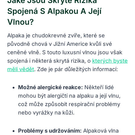
Jaké Jsou Skryté Rizika
Spojená S Alpakou A Její
Vlnou?
Alpaka je chudokrevné zvíře, které se
původně chová v Jižní Americe kvůli své
ceněné vlně. S touto luxusní vlnou jsou však
spojená i některá skrytá rizika, o
kterých byste
měli vědět
. Zde je pár důležitých informací:
Možné alergické reakce:
Někteří lidé
mohou být alergičtí na alpaku a její vlnu,
což může způsobit respirační problémy
nebo vyrážky na kůži.
Problémy s udržováním:
Alpaková vlna