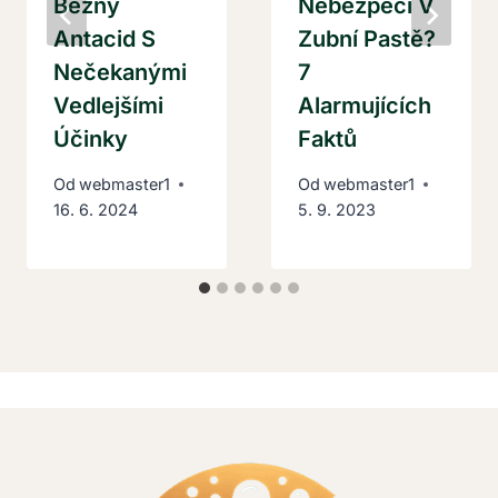
Běžný
Nebezpečí V
Antacid S
Zubní Pastě?
Nečekanými
7
Vedlejšími
Alarmujících
Účinky
Faktů
Od
webmaster1
Od
webmaster1
16. 6. 2024
5. 9. 2023