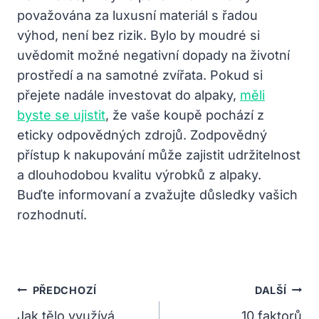
považována za luxusní materiál s řadou
výhod, není bez rizik. Bylo by moudré si
uvědomit možné negativní dopady na životní
prostředí a na samotné zvířata. Pokud si
přejete nadále investovat do alpaky,
měli
byste se ujistit
, že vaše koupě pochází z
eticky odpovědných zdrojů. Zodpovědný
přístup k nakupování může zajistit udržitelnost
a dlouhodobou kvalitu výrobků z alpaky.
Buďte informovaní a zvažujte důsledky vašich
rozhodnutí.
Navigace
PŘEDCHOZÍ
DALŠÍ
Pro
Jak tělo využívá
10 faktorů