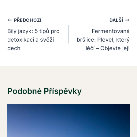
Navigace
PŘEDCHOZÍ
DALŠÍ
Pro
Bílý jazyk: 5 tipů pro
Fermentovaná
detoxikaci a svěží
bršlice: Plevel, který
Příspěvek
dech
léčí – Objevte jej!
Podobné Příspěvky