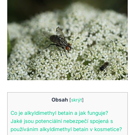
Obsah
[
skrýt
]
Co je alkyldimethyl betain a jak funguje?
Jaké jsou potenciální nebezpečí spojená s
používáním alkyldimethyl betain v kosmetice?