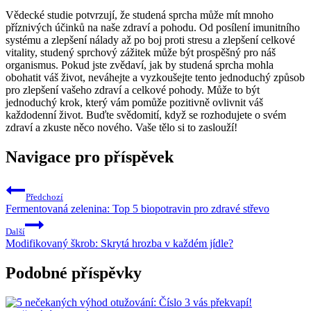
Vědecké studie potvrzují, že studená sprcha může mít mnoho
příznivých účinků na naše zdraví a pohodu. Od posílení imunitního
systému a zlepšení nálady až po boj proti stresu a zlepšení celkové
vitality, studený sprchový zážitek může být prospěšný pro náš
organismus. Pokud jste zvědaví, jak by studená sprcha mohla
obohatit váš život, neváhejte a vyzkoušejte tento jednoduchý způsob
pro zlepšení vašeho zdraví a celkové pohody. Může to být
jednoduchý krok, který vám pomůže pozitivně ovlivnit váš
každodenní život. Buďte svědomití, když se rozhodujete o svém
zdraví a zkuste něco nového. Vaše tělo si to zaslouží!
Navigace pro příspěvek
Předchozí
Fermentovaná zelenina: Top 5 biopotravin pro zdravé střevo
Další
Modifikovaný škrob: Skrytá hrozba v každém jídle?
Podobné příspěvky