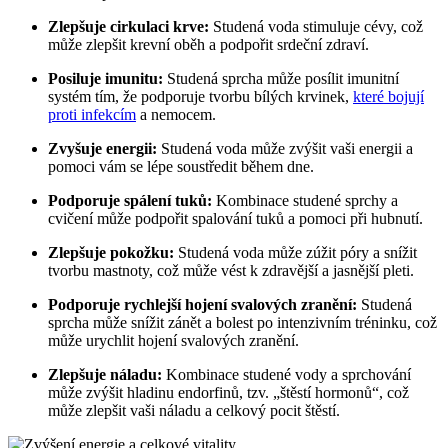
Zlepšuje cirkulaci krve:
Studená voda stimuluje cévy, což
může zlepšit krevní oběh a podpořit srdeční zdraví.
Posiluje imunitu:
Studená sprcha může posílit imunitní
systém tím, že podporuje tvorbu bílých krvinek,
které bojují
proti infekcím
a nemocem.
Zvyšuje energii:
Studená voda může zvýšit vaši energii a
pomoci vám se lépe soustředit během dne.
Podporuje spálení tuků:
Kombinace studené sprchy a
cvičení může podpořit spalování tuků a pomoci při hubnutí.
Zlepšuje pokožku:
Studená voda může zúžit póry a snížit
tvorbu mastnoty, což může vést k zdravější a jasnější pleti.
Podporuje rychlejší hojení svalových zranění:
Studená
sprcha může snížit zánět a bolest po intenzivním tréninku, což
může urychlit hojení svalových zranění.
Zlepšuje náladu:
Kombinace studené vody a sprchování
může zvýšit hladinu endorfinů, tzv. „štěstí hormonů“, což
může zlepšit vaši náladu a celkový pocit štěstí.