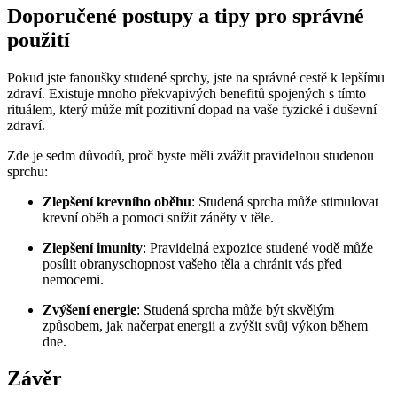
Doporučené postupy a tipy pro správné
použití
Pokud jste fanoušky studené sprchy, jste na správné cestě k lepšímu
zdraví. Existuje mnoho překvapivých benefitů spojených s tímto
rituálem, který může mít pozitivní dopad na vaše fyzické i duševní
zdraví.
Zde je sedm důvodů, proč byste měli zvážit pravidelnou studenou
sprchu:
Zlepšení krevního oběhu
: Studená sprcha může stimulovat
krevní oběh a pomoci snížit záněty v těle.
Zlepšení imunity
: Pravidelná expozice studené vodě může
posílit obranyschopnost vašeho těla a chránit vás před
nemocemi.
Zvýšení energie
: Studená sprcha může být skvělým
způsobem, jak načerpat energii a zvýšit svůj výkon během
dne.
Závěr