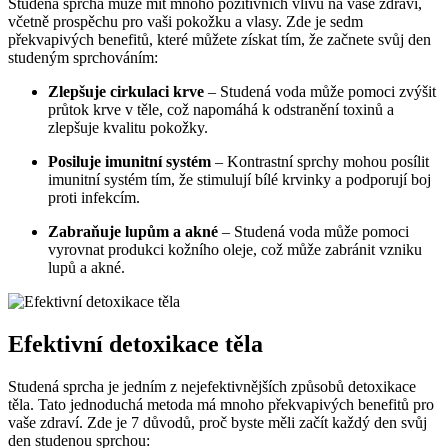
Studená sprcha může mít mnoho pozitivních vlivů na vaše zdraví,
včetně prospěchu pro vaši pokožku a vlasy. Zde je sedm
překvapivých benefitů, které můžete získat tím, že začnete svůj den
studeným sprchováním:
Zlepšuje cirkulaci krve
– Studená voda může pomoci zvýšit
průtok krve v těle, což napomáhá k odstranění toxinů a
zlepšuje kvalitu pokožky.
Posiluje imunitní systém
– Kontrastní sprchy mohou posílit
imunitní systém tím, že stimulují bílé krvinky a podporují boj
proti infekcím.
Zabraňuje lupům a akné
– Studená voda může pomoci
vyrovnat produkci kožního oleje, což může zabránit vzniku
lupů a akné.
Efektivní detoxikace těla
Studená sprcha je jedním z nejefektivnějších způsobů detoxikace
těla. Tato jednoduchá metoda má mnoho překvapivých benefitů pro
vaše zdraví. Zde je 7 důvodů, proč byste měli začít každý den svůj
den studenou sprchou: