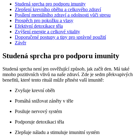
Studená sprcha pro podporu imunity
Zlepšení krevního oběhu a celkového zdraví
Posílení mentálního zdraví a odolnosti vůči stresu
Prospěch pro pokožku a vlasy
Efektivní detoxikace těla
Zvýšení energie a celkové vitality
Doporučené postupy a tipy pro správné použití
Závěr
Studená sprcha pro podporu imunity
Studená sprcha není jen osvěžující způsob, jak začít den. Má také
mnoho pozitivních vlivů na naše zdraví. Zde je sedm překvapivých
benefitů, které tento rituál může přinést vaší imunitě:
Zvyšuje krevní oběh
Pomáhá snižovat záněty v těle
Posiluje nervový systém
Podporuje detoxikaci těla
Zlepšuje náladu a stimuluje imunitní systém