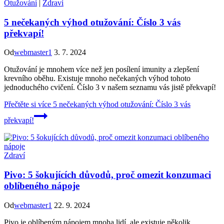
Otužování
|
Zdraví
5 nečekaných výhod otužování: Číslo 3 vás
překvapí!
Od
webmaster1
3. 7. 2024
Otužování je mnohem více než jen posílení imunity a zlepšení
krevního oběhu. Existuje mnoho nečekaných výhod tohoto
jednoduchého cvičení. Číslo 3 v našem seznamu vás jistě překvapí!
Přečtěte si více
5 nečekaných výhod otužování: Číslo 3 vás
překvapí!
Zdraví
Pivo: 5 šokujících důvodů, proč omezit konzumaci
oblíbeného nápoje
Od
webmaster1
22. 9. 2024
Pivo je oblíbeným nápojem mnoha lidí, ale existuje několik