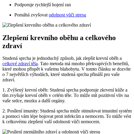
Podporuje rychlejší hojení ran
Pomáhá zvyšovat
odolnost vůči stresu
Zlepšení krevního oběhu a celkového
zdraví
Studená sprcha je jednoduchý způsob, jak zlepšit krevní oběh a
celkové zdraví těla
. Tato metoda má mnoho překvapivých benefitů,
které mohou přispět k vašemu blahobytu. V tomto článku se dozvíte
o 7 největších výhodách, které studená sprcha přináší pro vaše
zdraví.
1. Zvýšený krevní oběh: Studená sprcha podporuje zkrvení kůže a
tím zvyšuje krevní oběh v celém těle. To může mít pozitivní vliv na
vaše srdce, mozku a další orgány.
2. Posílení imunity: Studená sprcha může stimulovat imunitní systém
a pomoci vám lépe bojovat proti infekcím a nemocem. To může vést
k celkovému zlepšení vaší odolnosti vůči nemocem.