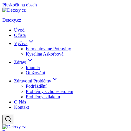
Přeskočit na obsah
Detoxy.cz
Úvod
Očista
Výživa
Fermentované Potraviny
Kyselina Askorbová
Zdraví
Imunita
Otužování
Zdravotní Problémy
Podráždění
Problémy s cholesterolem
Problémy s tlakem
O Nás
Kontakt