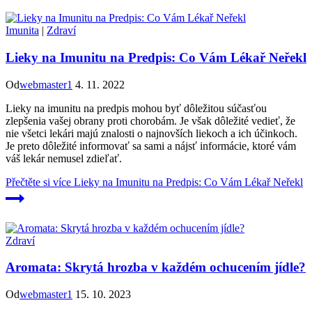
Imunita
|
Zdraví
Lieky na Imunitu na Predpis: Co Vám Lékař Neřekl
Od
webmaster1
4. 11. 2022
Lieky na imunitu na predpis mohou byť dôležitou súčasťou
zlepšenia vašej obrany proti chorobám. Je však dôležité vedieť, že
nie všetci lekári majú znalosti o najnovších liekoch a ich účinkoch.
Je preto dôležité informovať sa sami a nájsť informácie, ktoré vám
váš lekár nemusel zdieľať.
Přečtěte si více
Lieky na Imunitu na Predpis: Co Vám Lékař Neřekl
Zdraví
Aromata: Skrytá hrozba v každém ochucením jídle?
Od
webmaster1
15. 10. 2023