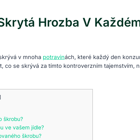
Skrytá Hrozba V Každém
e skrývá v mnoha
potravin
ách, které každý den konzu
t, co se skrývá za tímto kontroverzním tajemstvím, 
]
o škrobu?
u ve vašem jídle?
ovaného škrobu?