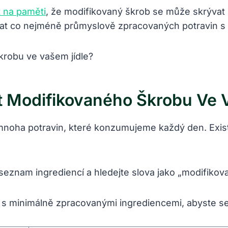
t na paměti
, že modifikovaný škrob se může skrývat i
ovat co nejméně průmyslově zpracovaných potravin s
t Modifikovaného Škrobu Ve 
mnoha potravin, které konzumujeme každý den. Exist
 seznam ingrediencí a hledejte slova jako „modifiko
ny s minimálně zpracovanými ingrediencemi, abyste 