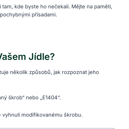
 tam, kde byste ho nečekali. Mějte na paměti,
 pochybnými přísadami.
Vašem Jídle?
uje několik způsobů, jak rozpoznat jeho
vaný škrob“ nebo „E1404“.
se vyhnuli modifikovanému škrobu.