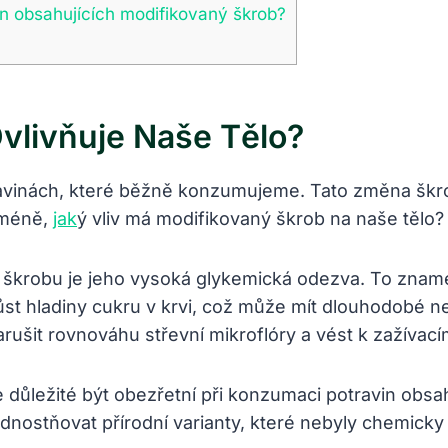
vin obsahujících modifikovaný škrob?
vlivňuje Naše Tělo?
vinách, které běžně konzumujeme. Tato změna škrobu
cméně,
jak
ý vliv má modifikovaný škrob na naše tělo?
škrobu je jeho vysoká glykemická odezva. To zname
st hladiny cukru v krvi, což může mít dlouhodobé ne
šit rovnováhu střevní mikroflóry a vést k zažívací
důležité být obezřetní při konzumaci potravin obs
dnostňovat přírodní varianty, které nebyly chemicky