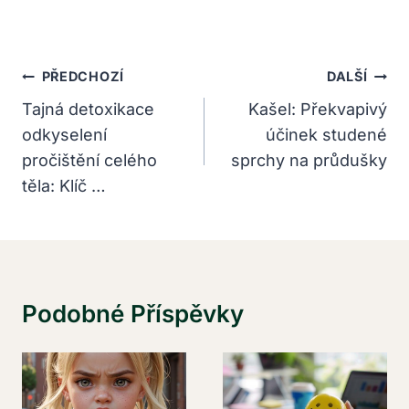
Navigace
PŘEDCHOZÍ
DALŠÍ
Pro
Tajná detoxikace
Kašel: Překvapivý
odkyselení
účinek studené
Příspěvek
pročištění celého
sprchy na průdušky
těla: Klíč …
Podobné Příspěvky