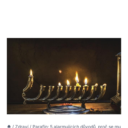
/
Zdraví
/
Parafín: 5 alarmujících důvodů, proč se mu