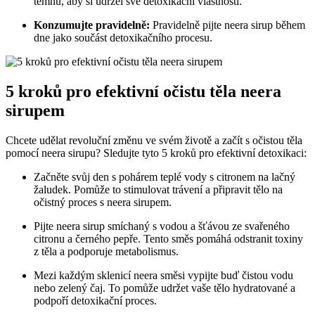
temnu, aby si udržel své detoxikační vlastnosti.
Konzumujte pravidelně:
Pravidelně pijte neera sirup během
dne jako součást detoxikačního procesu.
5 kroků pro efektivní očistu těla neera
sirupem
Chcete udělat revoluční změnu ve svém životě a začít s očistou těla
pomocí neera sirupu? Sledujte tyto 5 kroků pro efektivní detoxikaci:
Začněte svůj den s pohárem teplé vody s citronem na lačný
žaludek. Pomůže to stimulovat trávení a připravit tělo na
očistný proces s neera sirupem.
Pijte neera sirup smíchaný s vodou a šťávou ze svařeného
citronu a černého pepře. Tento směs pomáhá odstranit toxiny
z těla a podporuje metabolismus.
Mezi každým sklenicí neera směsi vypijte buď čistou vodu
nebo zelený čaj. To pomůže udržet vaše tělo hydratované a
podpoří detoxikační proces.