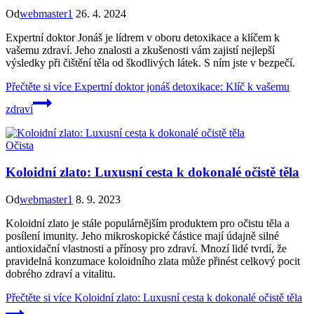
Od
webmaster1
26. 4. 2024
Expertní doktor Jonáš je lídrem v oboru detoxikace a klíčem k
vašemu zdraví. Jeho znalosti a zkušenosti vám zajistí nejlepší
výsledky při čištění těla od škodlivých látek. S ním jste v bezpečí.
Přečtěte si více
Expertní doktor jonáš detoxikace: Klíč k vašemu
zdraví
Očista
Koloidní zlato: Luxusní cesta k dokonalé očistě těla
Od
webmaster1
8. 9. 2023
Koloidní zlato je stále populárnějším produktem pro očistu těla a
posílení imunity. Jeho mikroskopické částice mají údajně silné
antioxidační vlastnosti a přínosy pro zdraví. Mnozí lidé tvrdí, že
pravidelná konzumace koloidního zlata může přinést celkový pocit
dobrého zdraví a vitalitu.
Přečtěte si více
Koloidní zlato: Luxusní cesta k dokonalé očistě těla