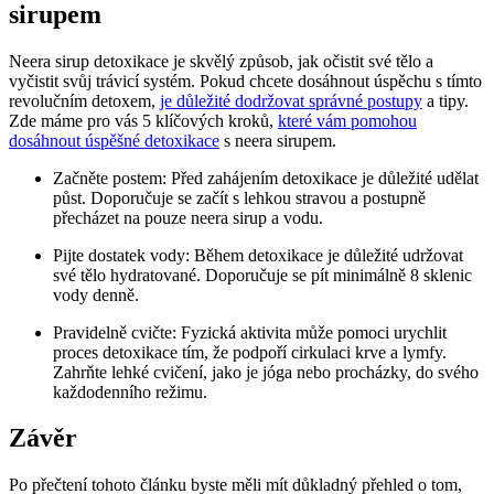
sirupem
Neera sirup detoxikace je skvělý způsob, jak očistit své tělo a
vyčistit svůj trávicí systém. Pokud chcete dosáhnout úspěchu s tímto
revolučním detoxem,
je důležité dodržovat správné postupy
a tipy.
Zde máme pro vás 5 klíčových kroků,
které vám pomohou
dosáhnout úspěšné detoxikace
s neera sirupem.
Začněte postem: Před zahájením detoxikace je důležité udělat
půst. Doporučuje se začít s lehkou stravou a postupně
přecházet na pouze neera sirup a vodu.
Pijte dostatek vody: Během detoxikace je důležité udržovat
své tělo hydratované. Doporučuje se pít minimálně 8 sklenic
vody denně.
Pravidelně cvičte: Fyzická aktivita může pomoci urychlit
proces detoxikace tím, že podpoří cirkulaci krve a lymfy.
Zahrňte lehké cvičení, jako je jóga nebo procházky, do svého
každodenního režimu.
Závěr
Po přečtení tohoto článku byste měli mít důkladný přehled o tom,