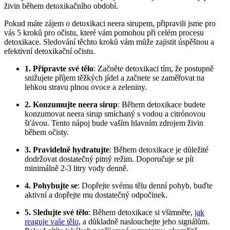
živin během detoxikačního období.
Pokud máte zájem o detoxikaci neera sirupem, připravili jsme pro
vás 5 kroků pro očistu, které vám pomohou při celém procesu
detoxikace. Sledování těchto kroků vám může zajistit úspěšnou a
efektivní detoxikační očistu.
1. Připravte své tělo
: Začněte detoxikaci tím, že postupně
snižujete příjem těžkých jídel a začnete se zaměřovat na
lehkou stravu plnou ovoce a zeleniny.
2. Konzumujte neera sirup
: Během detoxikace budete
konzumovat neera sirup smíchaný s vodou a citrónovou
šťávou. Tento nápoj bude vaším hlavním zdrojem živin
během očisty.
3. Pravidelně hydratujte
: Během detoxikace je důležité
dodržovat dostatečný pitný režim. Doporučuje se pít
minimálně 2-3 litry vody denně.
4. Pohybujte se
: Dopřejte svému tělu denní pohyb, buďte
aktivní a dopřejte mu dostatečný odpočinek.
5. Sledujte své tělo
: Během detoxikace si všimněte,
jak
reaguje vaše tělo
, a důkladně naslouchejte jeho signálům.