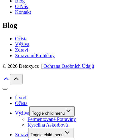
Blog
O Nás
Kontakt
Blog
Očista
Výživa
Zdraví
Zdravotní Problémy
© 2026 Detoxy.cz |
Ochrana Osobních Údajů
Úvod
Očista
Výživa
Toggle child menu
Fermentované Potraviny
Kyselina Askorbová
Zdraví
Toggle child menu