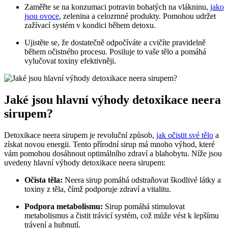
Zaměřte se na konzumaci potravin bohatých na vlákninu,
jako
jsou ovoce
, zelenina a celozrnné produkty. Pomohou udržet
zažívací systém v kondici během detoxu.
Ujistěte se, že dostatečně odpočíváte a cvičíte pravidelně
během očistného procesu. Posiluje to vaše tělo a pomáhá
vylučovat toxiny efektivněji.
Jaké jsou hlavní výhody detoxikace neera
sirupem?
Detoxikace neera sirupem je revoluční způsob,
jak očistit své tělo
a
získat novou energii. Tento přírodní sirup má mnoho výhod, které
vám pomohou dosáhnout optimálního zdraví a blahobytu. Níže jsou
uvedeny hlavní výhody detoxikace neera sirupem:
Očista těla:
Neera sirup pomáhá odstraňovat škodlivé látky a
toxiny z těla, čímž podporuje zdraví a vitalitu.
Podpora metabolismu:
Sirup pomáhá stimulovat
metabolismus a čistit trávicí systém, což může vést k lepšímu
trávení a hubnutí.