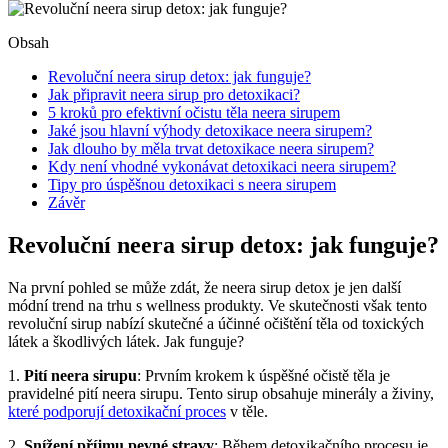
Obsah
Revoluční neera sirup detox: jak funguje?
Jak připravit neera sirup pro detoxikaci?
5 kroků pro efektivní očistu těla neera sirupem
Jaké jsou hlavní výhody detoxikace neera sirupem?
Jak dlouho by měla trvat detoxikace neera sirupem?
Kdy není vhodné vykonávat detoxikaci neera sirupem?
Tipy pro úspěšnou detoxikaci s neera sirupem
Závěr
Revoluční neera sirup detox: jak funguje?
Na první pohled se může zdát, že neera sirup detox je jen další
módní trend na trhu s wellness produkty. Ve skutečnosti však tento
revoluční sirup nabízí skutečné a účinné očištění těla od toxických
látek a škodlivých látek. Jak funguje?
1.
Pití neera sirupu
: Prvním krokem k úspěšné očistě těla je
pravidelné pití neera sirupu. Tento sirup obsahuje minerály a živiny,
které podporují detoxikační proces
v těle.
2.
Snížení příjmu pevné stravy
: Během detoxikačního procesu je