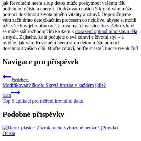
jak Revoluční neera sirup detox může poskytnout vašemu tělu
potřebnou očistu a energii. Dodržování našich 5 kroků vám může
pomoci dosáhnout života plného vitality a zdraví. Doporučujeme
vám začít tímto detoxikačním procesem co nejdříve, abyste si mohli
užít všechny jeho přínosy. Taková malá investice do vašeho zdraví
se může stát rozhodujícím krokem k
dosažení optimálního stavu těla
a mysli. Zajistěte, že si pečujete o své zdraví a životní styl – a
uvidíte, jak vám Revoluční neera sirup detox může pomoci
dosáhnout vašich cílů. Buďte zdraví, buďte šťastní, buďte revoluční!
Navigace pro příspěvek
Předchozí
Modifikovaný škrob: Skrytá hrozba v každém jídle?
Další
Top 5 aplikací pro měření krevního tlaku
Podobné příspěvky
Očista