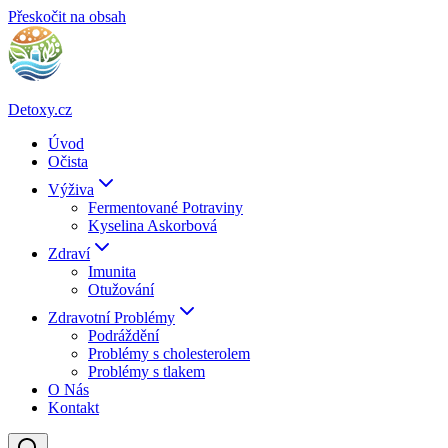
Přeskočit na obsah
Detoxy.cz
Úvod
Očista
Výživa
Fermentované Potraviny
Kyselina Askorbová
Zdraví
Imunita
Otužování
Zdravotní Problémy
Podráždění
Problémy s cholesterolem
Problémy s tlakem
O Nás
Kontakt