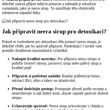
důležité omezit příjem tuhých potravin a nahradit je tekutými
variantami, jako je neera sirup. To umožňuje tělu efektivněji
eliminovat odpadní látky.
Jak připravit neera sirup pro detoxikaci?
Pokud se rozhodnete pro detoxikaci těla pomocí neera sirupu, je
důležité vědět, jak ho správně připravit. Následující 5 kroků vám
pomůže dosáhnout maximálních výsledků:
Nakupte kvalitní suroviny:
Pro přípravu neera sirupu si
pořiďte čerstvé citrony, javorový sirup nebo pálivý sirup a
kvalitní pepř.
Připravte si potřebné nádobí:
Budete potřebovat hrnec,
míchací lžíci, sítko a lahev na skladování.
Přesně dodržujte postup:
Postupujte přesně podle receptu a
nenechávejte si ujít žádný krok, abyste zajistili správné složení
sirupu.
Uchovávejte správně:
Neera sirup uchovávejte v chladu a