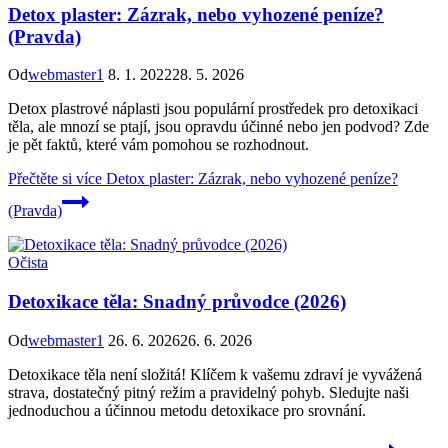
Detox plaster: Zázrak, nebo vyhozené peníze?
(Pravda)
Od
webmaster1
8. 1. 2022
28. 5. 2026
Detox plastrové náplasti jsou populární prostředek pro detoxikaci
těla, ale mnozí se ptají, jsou opravdu účinné nebo jen podvod? Zde
je pět faktů, které vám pomohou se rozhodnout.
Přečtěte si více
Detox plaster: Zázrak, nebo vyhozené peníze?
(Pravda)
Očista
Detoxikace těla: Snadný průvodce (2026)
Od
webmaster1
26. 6. 2026
26. 6. 2026
Detoxikace těla není složitá! Klíčem k vašemu zdraví je vyvážená
strava, dostatečný pitný režim a pravidelný pohyb. Sledujte naši
jednoduchou a účinnou metodu detoxikace pro srovnání.