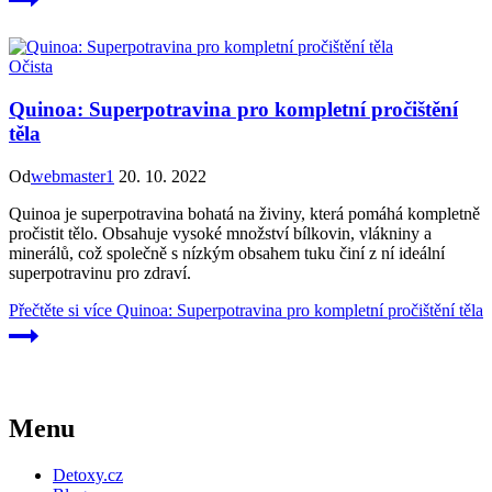
Očista
Quinoa: Superpotravina pro kompletní pročištění
těla
Od
webmaster1
20. 10. 2022
Quinoa je superpotravina bohatá na živiny, která pomáhá kompletně
pročistit tělo. Obsahuje vysoké množství bílkovin, vlákniny a
minerálů, což společně s nízkým obsahem tuku činí z ní ideální
superpotravinu pro zdraví.
Přečtěte si více
Quinoa: Superpotravina pro kompletní pročištění těla
Menu
Detoxy.cz