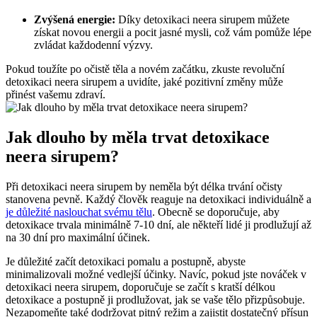
Zvýšená energie:
Díky detoxikaci neera sirupem můžete
získat novou energii a pocit jasné mysli, což vám pomůže lépe
zvládat každodenní výzvy.
Pokud toužíte po očistě těla a novém začátku, zkuste revoluční
detoxikaci neera sirupem a uvidíte, jaké pozitivní změny může
přinést vašemu zdraví.
Jak dlouho by měla trvat detoxikace
neera sirupem?
Při detoxikaci neera sirupem by neměla být délka trvání očisty
stanovena pevně. Každý člověk reaguje na detoxikaci individuálně a
je důležité naslouchat svému tělu
. Obecně se doporučuje, aby
detoxikace trvala minimálně 7-10 dní, ale někteří lidé ji prodlužují až
na 30 dní pro maximální účinek.
Je důležité začít detoxikaci pomalu a postupně, abyste
minimalizovali možné vedlejší účinky. Navíc, pokud jste nováček v
detoxikaci neera sirupem, doporučuje se začít s kratší délkou
detoxikace a postupně ji prodlužovat, jak se vaše tělo přizpůsobuje.
Nezapomeňte také dodržovat pitný režim a zajistit dostatečný přísun