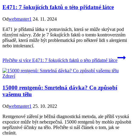
E471: 7 šokujících faktů o této přídatné látce
Od
webmaster1
24. 11. 2024
E471 je přídatná látka v potravinách, která se může skrývat pod
různými názvy. Zde je 7 šokujících faktů o tomto kontroverzním
přísadě, která může být problematická pro některé lidi s alergiemi
nebo intolerancí.
Přečtěte si více
E471: 7 šokujících faktů o této přídatné látce
Zdraví
15000 rentgenů: Smrtelná dávka? Co způsobí
vašemu tělu
Od
webmaster1
25. 10. 2022
Rentgenové záření je běžná diagnostická metoda, ale příliš vysoká
expozice může být nebezpečná. 15000 rentgenů by mohlo způsobit
nepříznivé účinky na tělo. Přečtěte si náš článek o tom, jak se
chránit.