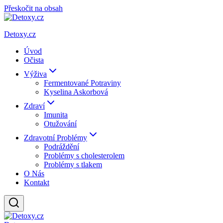
Přeskočit na obsah
Detoxy.cz
Úvod
Očista
Výživa
Fermentované Potraviny
Kyselina Askorbová
Zdraví
Imunita
Otužování
Zdravotní Problémy
Podráždění
Problémy s cholesterolem
Problémy s tlakem
O Nás
Kontakt