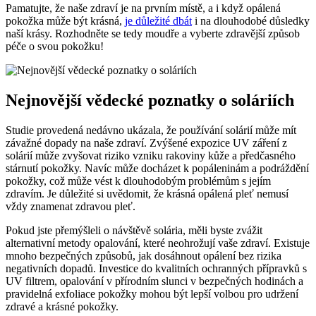
Pamatujte, že ⁢naše zdraví je na prvním místě, a‍ i když opálená
pokožka může být krásná,
je důležité ⁢dbát
i na dlouhodobé důsledky
naší krásy. ​Rozhodněte se tedy moudře a vyberte zdravější⁣ způsob
péče o svou pokožku!
Nejnovější vědecké poznatky⁤ o soláriích
Studie‌ provedená nedávno ‍ukázala,⁣ že​ používání solárií může mít
závažné dopady na‌ naše​ zdraví. Zvýšené⁢ expozice UV záření z⁢
solárií může zvyšovat riziko ⁣vzniku rakoviny kůže a předčasného
stárnutí pokožky. ​Navíc může ‍docházet⁣ k popáleninám a⁢ podráždění
pokožky,‌ což může vést⁤ k dlouhodobým problémům ​s ‌jejím
zdravím. Je⁢ důležité si uvědomit, že ‍krásná opálená ‍pleť nemusí‌
vždy znamenat zdravou‍ pleť.
Pokud jste ⁣přemýšleli⁣ o ‌návštěvě ⁤solária,‍ měli byste​ zvážit
alternativní metody opalování, které neohrožují vaše zdraví. Existuje
mnoho ⁤bezpečných‍ způsobů, jak dosáhnout opálení ​bez rizika
negativních dopadů.‌ Investice ⁤do kvalitních ochranných‍ přípravků s
UV filtrem, ‍opalování v přírodním slunci v bezpečných ​hodinách a
pravidelná exfoliace pokožky mohou ​být​ lepší volbou pro⁣ udržení
zdravé a krásné pokožky.