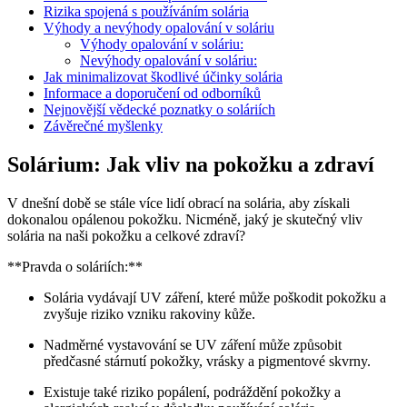
Rizika ‌spojená ⁢s používáním solária
Výhody a nevýhody⁤ opalování v soláriu
Výhody‍ opalování v soláriu:
Nevýhody opalování⁢ v soláriu:
Jak minimalizovat škodlivé účinky ‌solária
Informace​ a⁣ doporučení od ​odborníků
Nejnovější vědecké poznatky⁤ o soláriích
Závěrečné myšlenky
Solárium: ⁢Jak vliv na pokožku ⁣a ‍zdraví
V dnešní době se stále více lidí obrací na ⁤solária, aby⁣ získali
dokonalou opálenou pokožku. Nicméně, ⁤jaký je ‌skutečný vliv
solária na naši pokožku ⁣a celkové ‍zdraví?
**Pravda o soláriích:**
Solária vydávají UV⁤ záření, které může⁢ poškodit​ pokožku‍ a
zvyšuje​ riziko vzniku rakoviny kůže.
Nadměrné⁢ vystavování se UV záření může způsobit
předčasné stárnutí ⁤pokožky, vrásky a ⁣pigmentové skvrny.
Existuje také riziko popálení, podráždění pokožky a