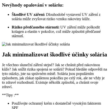
Nevýhody opalování⁢ v soláriu:
Škodlivé UV záření:
Dlouhodobé ⁣vystavení UV záření z
⁤solária může zvyšovat riziko vzniku rakoviny kůže.
Riziko předčasného stárnutí:
UV záření⁢ může poškodit
kolagen a elastin v pokožce, což může ‌způsobit​ předčasné
stárnutí.
Jak minimalizovat škodlivé účinky ‌solária
Je všechno sluneční záření stejné?⁣ Jak⁣ se chránit před‍ rakovinou
⁤kůže? ⁤Jak snížit rizika spojená ‍se solárii? Pokud hledáte odpovědi na
tyto ‌otázky,⁤ jste na správném místě. Solária jsou populárním
způsobem, jak získat opálenou pokožku po celý rok, ale ne vždy je
to zdravé rozhodnutí. Existuje několik způsobů, a chránit svoje
‌zdraví.
**Tipy ⁤:**
Používejte ochranný krém ⁣s dostatečně vysokým faktorem
SPF