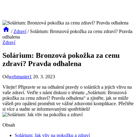
/
Zdraví
/
Solárium: Bronzová pokožka za cenu zdraví? Pravda
odhalena
Zdraví
Solárium: Bronzová pokožka za cenu
zdraví? Pravda odhalena
Od
webmaster1
20. 3. 2023
Vítejte! Připravte se na odhalení pravdy‍ o soláriích a jejich vlivu na
vaše zdraví. Veďte s námi diskusi o tématu „Solárium: Bronzová
pokožka ‍za ⁣cenu zdraví? Pravda ‌odhalena“ a zjistěte, jak⁢ se‌ může
⁢vášeň pro opálení⁤ proměnit ve vážné ⁣zdravotní komplikace. Přečtěte
si více a staňte se‍ informovanými spotřebiteli!
Obsah
Solárium: ⁢Jak vliv na pokožku ⁣a ‍zdraví