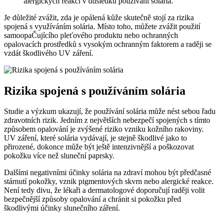
alergických reakcí‍ v důsledku ‍používání solária.
Je důležité zvážit, zda je opálená kůže skutečně stojí za rizika
spojená s využíváním solária. Místo toho,‌ můžete zvážit použití ​
samoopaČujícího pleťového produktu ‌nebo ‍ochranných
opalovacích prostředků s vysokým ⁤ochranným faktorem⁤ a raději se
⁢vzdát škodlivého ‌UV záření.
Rizika ‌spojená ⁢s používáním solária
Studie a výzkum ukazují, že používání solária může nést sebou řadu
zdravotních ‌rizik. Jedním z⁣ největších nebezpečí spojených s⁤ tímto
způsobem opalování je zvýšené riziko‌ vzniku kožního rakoviny.
‌UV​ záření, které solária⁣ vydávají,⁢ je stejně škodlivé‍ jako to
přirozené, dokonce ‌může být ještě intenzivnější a poškozovat​
pokožku více než sluneční paprsky.
Dalšími negativními účinky solária‌ na zdraví ‍mohou být předčasné
stárnutí pokožky, vznik pigmentových skvrn nebo ‌alergické reakce.
Není tedy⁤ divu, že‌ lékaři a dermatologové doporučují raději ⁢volit
bezpečnější ‍způsoby ⁣opalování a chránit‌ si pokožku ⁢před
škodlivými účinky slunečního‍ záření.