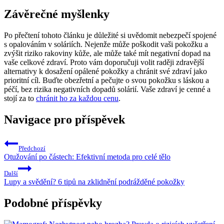
Závěrečné myšlenky
Po přečtení tohoto článku ⁤je důležité si ‌uvědomit nebezpečí spojené
s opalováním v soláriích. Nejenže​ může poškodit vaši pokožku a
zvýšit ​riziko rakoviny⁣ kůže, ale může‌ také ‌mít⁢ negativní dopad na
vaše celkové zdraví. Proto vám doporučuji volit raději zdravější
alternativy k dosažení opálené ‌pokožky a‌ chránit své zdraví jako
prioritní cíl. Buďte obezřetní a⁢ pečujte o ‌svou pokožku s láskou a
péčí, bez rizika negativních‍ dopadů ⁢solárií. Vaše‍ zdraví ​je cenné a
stojí za to
chránit ho za každou cenu
.
Navigace pro příspěvek
Předchozí
Otužování po částech: Efektivní metoda pro celé tělo
Další
Lupy a svědění? 6 tipů na zklidnění podrážděné pokožky
Podobné příspěvky