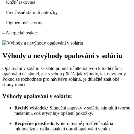
– Kožní rakovina
– Předčasné stárnutí pokožky
– Pigmentové‍ skvrny
– Alergické reakce ‌
Výhody a nevýhody⁤ opalování v soláriu
Opalování v soláriu se stalo populární alternativou k tradičnímu
opalování na slunci,‌ ale s sebou přináší jak ⁤výhody, tak nevýhody.
⁤Pokud ‌se rozhodnete ⁤pro​ návštěvu solária, je důležité znát obě
⁢strany mince.
Výhody‍ opalování v soláriu:
Rychlý výsledek:
Sluneční paprsky v soláriu stimulují tvorbu
melaninu, ⁢což urychluje opálení pokožky.
Bezpečné⁤ prostředí:
Kontrolované ‌prostředí solária
minimalizuje riziko spálení oproti opalování venku.