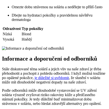
Omezte dobu strávenou na soláriu a nedělejte to příliš často
Dbejte na ‌hydrataci⁤ pokožky a ‌pravidelnou ​návštěvu
dermatologa
Odrazivost
Typ⁣ pokožky
Nízká
Blond
Vysoká
Hnědý
Informace​ a⁣ doporučení od ​odborníků
Stále diskutované téma solárií a jejich vliv na naše zdraví ⁣je třeba
přehodnotit a ‍pochopit z pohledu‌ odborníků.​ I když možná‍ toužíme
po opálené pokožce,
je důležité​ si uvědomit
, že slunění v soláriu
může mít dlouhodobé negativní dopady na naše⁢ zdraví.
Podle odborníků může‍ dlouhodobé vystavování se UV záření
solária výrazně⁣ zvyšovat ‌riziko rakoviny kůže ‌a ‍předčasného
‌stárnutí pokožky. Je tedy důležité buď​ minimalizovat⁤ dobu
strávenou v soláriu, nebo hledat ​zdravější alternativy ⁤pro opálení.