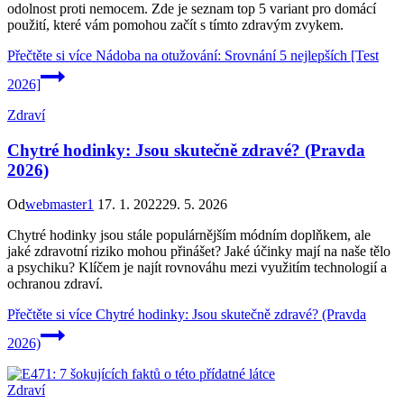
odolnost proti nemocem. Zde je seznam top 5 variant pro domácí
použití, které vám pomohou začít s tímto zdravým zvykem.
Přečtěte si více
Nádoba na otužování: Srovnání 5 nejlepších [Test
2026]
Zdraví
Chytré hodinky: Jsou skutečně zdravé? (Pravda
2026)
Od
webmaster1
17. 1. 2022
29. 5. 2026
Chytré hodinky jsou stále populárnějším módním doplňkem, ale
jaké zdravotní riziko mohou přinášet? Jaké účinky mají na naše tělo
a psychiku? Klíčem je najít rovnováhu mezi využitím technologií a
ochranou zdraví.
Přečtěte si více
Chytré hodinky: Jsou skutečně zdravé? (Pravda
2026)
Zdraví