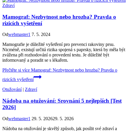
Zdraví
Mamograf: Nezbytnost nebo hrozba? Pravda o
rizicích vyšetření
Od
webmaster1
7. 5. 2024
Mamografie je důležité vyšetření pro prevenci rakoviny prsu.
Nicméně, existují určitá rizika spojená s paprsky, která by měla být
zvážena při rozhodování o provedení testu. Je důležité být
informovaný a poradit se s lékařem.
Přečtěte si více
Mamograf: Nezbytnost nebo hrozba? Pravda o
rizicích vyšetření
Otužování
|
Zdraví
Nádoba na otužování: Srovnání 5 nejlepších [Test
2026]
Od
webmaster1
29. 5. 2026
29. 5. 2026
Nádoba na otužování je skvělý způsob, jak posílit své zdraví a