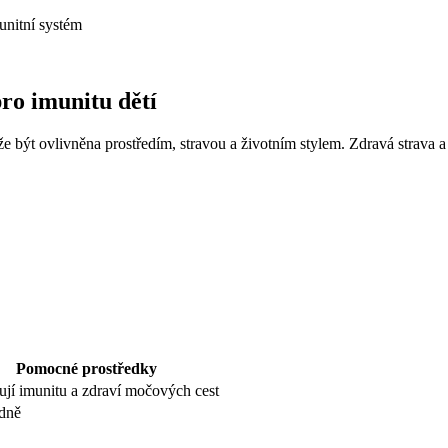
munitní systém
pro imunitu dětí
že být ovlivněna prostředím, stravou a životním stylem. Zdravá strava a ž
Pomocné prostředky
jí imunitu a zdraví močových cest
ýdně