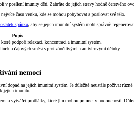
oli v posílení imunity dětí. Zahrňte do jejich stravy hodně čerstvého ov
o nejvíce času venku, kde se mohou pohybovat a posilovat své tělo.
dostatek spánku
, aby se jejich imunitní systém mohl správně regenerovat 
Popis
 které podpoří relaxaci, koncentraci a imunitní systém.
linek a čajových směsí s protizánětlivými a antivirovými účinky.
ožívání nemocí
í dopad na jejich imunitní systém. Je důležité neustále požívat různé
k jejich imunitu.
emi a vytvářet protilátky, které jim mohou pomoci v budoucnosti. Důleži