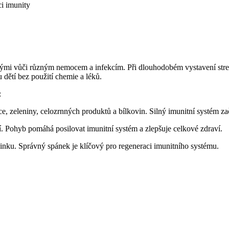
ci imunity
lnými vůči různým nemocem a infekcím. Při dlouhodobém vystavení stres
u dětí bez použití chemie a léků.
:
ce, zeleniny, celozrnných produktů a bílkovin. Silný imunitní systém za
tí. Pohyb pomáhá posilovat imunitní systém a zlepšuje celkové zdraví.
činku. Správný spánek je klíčový pro regeneraci imunitního systému.