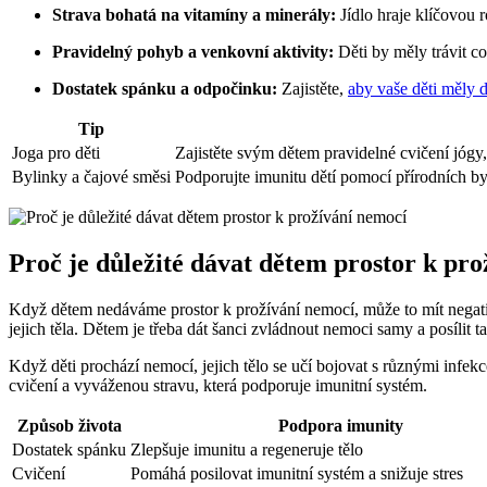
Strava bohatá na vitamíny a minerály:
Jídlo hraje klíčovou r
Pravidelný pohyb a venkovní aktivity:
Děti by měly trávit c
Dostatek spánku a odpočinku:
Zajistěte,
aby vaše děti měly 
Tip
Joga pro děti
Zajistěte svým dětem pravidelné cvičení jógy,
Bylinky a čajové směsi
Podporujte imunitu dětí pomocí přírodních by
Proč je důležité dávat dětem prostor k pr
Když dětem nedáváme prostor k prožívání nemocí, může to mít negativn
jejich těla. Dětem je třeba dát šanci zvládnout nemoci samy a posílit ta
Když děti prochází nemocí, jejich tělo se učí bojovat s různými infekc
cvičení a vyváženou stravu, která podporuje imunitní systém.
Způsob života
Podpora imunity
Dostatek spánku
Zlepšuje imunitu a regeneruje tělo
Cvičení
Pomáhá posilovat imunitní systém a snižuje stres