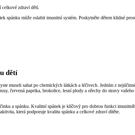
 celkové zdraví dětí.
tek spánku může oslabit imunitní systém. Poskytněte dětem klidné pros
u dětí
byste museli sahat po chemických látkách a léčivech. Jedním z nejúčinn
trusy, červená paprika, brokolice, lesní plody a ořechy do stravy vašeh
nku a spánku. Kvalitní spánek je klíčový pro dobrou funkci imunitního 
ktivita, která podporuje kvalitu spánku a celkové zdraví dítěte.