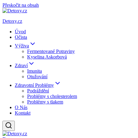
Přeskočit na obsah
Detoxy.cz
Úvod
Očista
Výživa
Fermentované Potraviny
Kyselina Askorbová
Zdraví
Imunita
Otužování
Zdravotní Problémy
Podráždění
Problémy s cholesterolem
Problémy s tlakem
O Nás
Kontakt