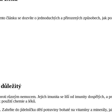
omto článku se dozvíte o jednoduchých a přirozených způsobech, jak posí
 důležitý
 proti různým nemocem. Jejich imunita se liší od imunity dospělých, a pr
 použití chemie a léků.
 Zahrňte do jídelníčku dětí potraviny bohaté na vitamíny a minerály, j