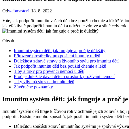
Od
webmaster1
18. 8. 2022
Víte, jak podpořit imunitu vašich dětí bez použití chemie a léků? V t
jak efektivně podpořit imunitu dětí a udržet je zdravé a silné celý rok.
Obsah
Imunitní systém dětí: jak funguje a proč je důležitý
Přirozené prostředky pro posílení imunity u dětí
Důležitost zdravé stravy a životního stylu pro imunitu dětí
Jak podpořit imunitu dětí bez použití chemie a léků
Tipy a triky pro prevenci nemocí u dětí
Proč je důležité dávat dětem prostor k prožívání nemocí
Jaký vliv má stres na imunitu dětí
Závěrečné poznámky
Imunitní systém dětí: jak funguje a proč je
Imunitní systém dětí hraje klíčovou roli v ochraně jejich zdraví a boji
podpořit. Existuje mnoho způsobů, jak posílit imunitní systém dětí bez
Důležitou součástí zdraví imunitního systému je správná výživa.