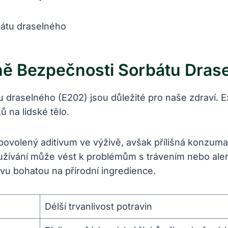
ě Bezpečnosti Sorbátu Dras
 draselného (E202) jsou důležité pro naše zdraví. 
ů na lidské tělo.
e povolený aditivum ve výživě, avšak přílišná konzu
žívání může vést k problémům s trávením nebo alerg
u bohatou na přírodní ingredience.
Délší trvanlivost potravin