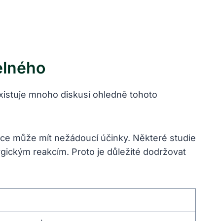
elného
Existuje mnoho diskusí ohledně tohoto
mace může mít nežádoucí účinky. Některé studie
ickým reakcím. Proto je důležité dodržovat