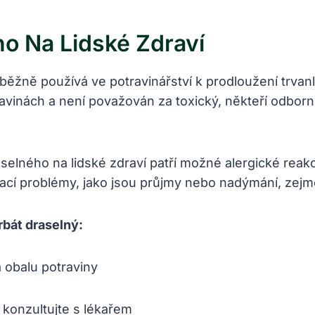
o Na Lidské Zdraví
běžně používá ve potravinářství k prodloužení trvanli
avinách a není považován za toxický, někteří odborn
elného na lidské zdraví patří možné alergické reakce
vací problémy, jako jsou průjmy nebo nadýmání, zejmé
rbát draselný:
a obalu potraviny
 konzultujte s lékařem