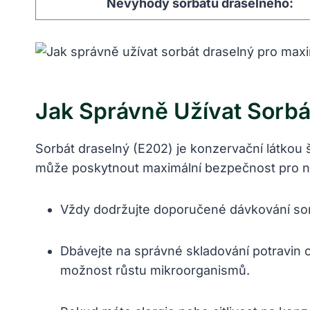
Nevýhody sorbátu draselného:
Jak Správně Užívat Sorbá
Sorbát draselný (E202) je konzervační látkou š
může poskytnout maximální bezpečnost pro naš
Vždy dodržujte doporučené dávkování so
Dbávejte na správné skladování potravin o
možnost růstu mikroorganismů.