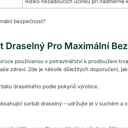
Riziko nežádoucích účinků při nadměrné
t Draselný Pro Maximální Be
iroce používanou v potravinářství k prodloužení trva
e zdraví. Zde je několik důležitých doporučení, jak
rbátu draselného podle pokynů výrobce.
bsahující sorbát draselný – udržujte je v suchém a c