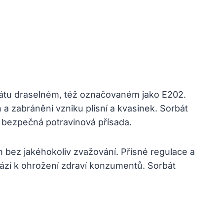
orbátu draselném, též označovaném jako E202.
a zabránění vzniku plísní a kvasinek. Sorbát
ko bezpečná potravinová přísada.
n bez jakéhokoliv zvažování. Přísné regulace a
hází k ohrožení zdraví konzumentů. Sorbát