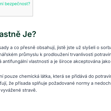
lní bezpečnost?
lastně Je?
sady a co přesně obsahují, jistě jste už slyšeli o s
ářském průmyslu k prodloužení trvanlivosti potravin 
á antifungální vlastnosti a je široce akceptována ja
ní pouze chemická látka, která se přidává do potravi
išťují, že přísada splňuje požadované normy a nedoc
 vyvážené stravě.