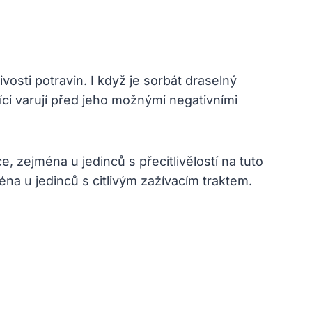
vosti potravin. I když je sorbát draselný
íci varují před jeho možnými negativními
, zejména u jedinců s přecitlivělostí na tuto
na u jedinců s citlivým zažívacím traktem.