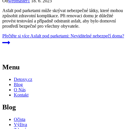
Od
webmaster1
18. 6. 2023
Asfalt pod parketami může skrývat nebezpečné látky, které mohou
způsobit zdravotní komplikace. Při renovaci domu je důležité
provést testování a případně odstranit asfalt, aby bylo domovní
prostředí bezpečné pro všechny obyvatele.
Přečtěte si více
Asfalt pod parketami: Neviditelné nebezpečí doma?
Menu
Detoxy.cz
Blog
O Nás
Kontakt
Blog
Očista
Výživa