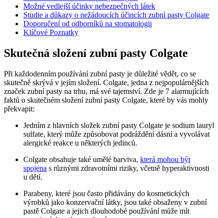
Možné vedlejší účinky nebezpečných látek
Studie a důkazy o nežádoucích účincích zubní pasty Colgate
Doporučení od odborníků na stomatologii
Klíčové Poznatky
Skutečná složení zubní pasty Colgate
Při každodenním používání zubní pasty je důležité vědět, co se
skutečně skrývá v jejím složení. Colgate, jedna z nejpopulárnějších
značek zubní pasty na trhu, má své tajemství. Zde je 7 alarmujících
faktů o skutečném složení zubní pasty Colgate, které by vás mohly
překvapit:
Jedním z hlavních složek zubní pasty Colgate je sodium lauryl
sulfate, který může způsobovat podráždění dásní a vyvolávat
alergické reakce u některých jedinců.
Colgate obsahuje také umělé barviva,
která mohou být
spojena
s různými zdravotními riziky, včetně hyperaktivnosti
u dětí.
Parabeny, které jsou často přidávány do kosmetických
výrobků jako konzervační látky, jsou také obsaženy v zubní
pastě Colgate a jejich dlouhodobé používání může mít