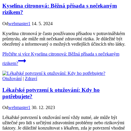
Kyselina citronová: Běžná přísada s nečekaným
rizikem?
Od
webmaster1
14. 5. 2024
Kyselina citronová je často používanou přísadou v potravinářském
průmyslu, ale může mít nečekané zdravotní rizika. Je důležité být
obezřetný a informovaný o možných vedlejších účincích této látky.
Přečtěte si více
Kyselina citronová: Běžná přísada s nečekaným
rizikem?
Otužování
|
Zdraví
Lékařské potvrzení k otužování: Kdy ho
potřebujete?
Od
webmaster1
30. 12. 2023
Lékařské potvrzení k otužování není vždy nutné, ale může být
užitečné pro lidi s určitými zdravotními problémy nebo rizikovými
faktory. Je důležité konzultovat s lékařem, zda je potvrzení vhodné