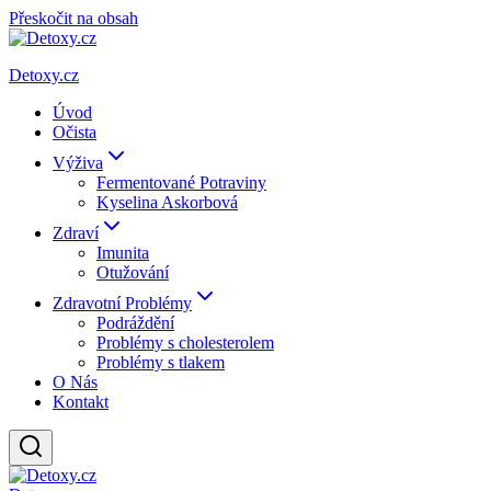
Přeskočit na obsah
Detoxy.cz
Úvod
Očista
Výživa
Fermentované Potraviny
Kyselina Askorbová
Zdraví
Imunita
Otužování
Zdravotní Problémy
Podráždění
Problémy s cholesterolem
Problémy s tlakem
O Nás
Kontakt