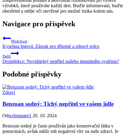
zodpovědnému jednání a aktivnímu rozhodování při výběru
výrobků, které používáte každý den. Buďte informovaní, buďte
obezřetní a mějte oči otevřené pro možné rizika kolem nás.
Navigace pro příspěvek
Předchozí
Kyselina listová: Zázrak pro těhotné a zdravé srdce
Další
Dezinfekce: Neviditelný nepřítel našeho imunitního systému?
Podobné příspěvky
Zdraví
Benzoan sodný: Tichý nepřítel ve vašem jídle
Od
webmaster1
20. 10. 2024
Benzoan sodný je často používán jako konzervační látka v
potravinách, avšak může mít negativní vliv na naše zdraví. Je