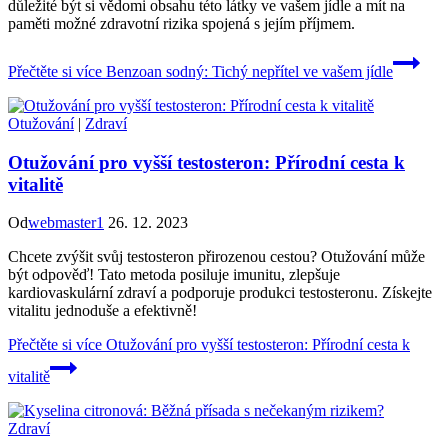
důležité být si vědomi obsahu této látky ve vašem jídle a mít na
paměti možné zdravotní rizika spojená s jejím příjmem.
Přečtěte si více
Benzoan sodný: Tichý nepřítel ve vašem jídle
Otužování
|
Zdraví
Otužování pro vyšší testosteron: Přírodní cesta k
vitalitě
Od
webmaster1
26. 12. 2023
Chcete zvýšit svůj testosteron přirozenou cestou? Otužování může
být odpověď! Tato metoda posiluje imunitu, zlepšuje
kardiovaskulární zdraví a podporuje produkci testosteronu. Získejte
vitalitu jednoduše a efektivně!
Přečtěte si více
Otužování pro vyšší testosteron: Přírodní cesta k
vitalitě
Zdraví