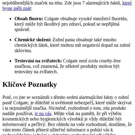
nejoblíbenějších značek na trhu. Zde jsou 7 alarmujících faktů,
které
byste měli znát
:
Obsah fluoru:
Colgate obsahuje vysoké množství fluoridu,
který může být škodlivý pro zdraví, pokud se nepřijímá
správně.
Chemické složení:
Zubní pasta obsahuje také mnoho
chemických látek, které mohou mít negativní dopad na zubní
sklovinu.
Testování na zvířatech:
Colgate není zcela cruelty-free
značkou, což znamená, že některé produkty mohou být
testovány na zvířatech.
Klíčové Poznatky
Poté, co jste se seznámili s těmito sedmi alarmujícími fakty o zubní
pastě Colgate, je důležité si uvědomit nebezpečí, které může skrývat
i ta nejznámější značka. Nicméně, rozhodnutí o tom, zda produkt
nadále používat,
je na vás
. Mějte však na paměti, že při výběru
kosmetických nebo hygienických výrobků je vždy důležité být
informovaný a pečlivý. Bez ohledu na vaše rozhodnutí, doufáme, že
vám tento článek přinesl užitečné informace a pobízí vás k