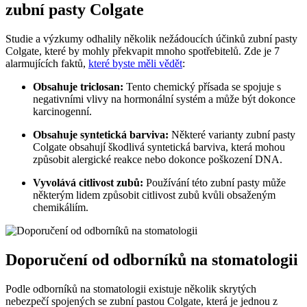
zubní pasty Colgate
Studie a výzkumy odhalily několik nežádoucích účinků zubní pasty
Colgate, které by mohly překvapit mnoho spotřebitelů. Zde je 7
alarmujících faktů,
které byste měli vědět
:
Obsahuje triclosan:
Tento chemický přísada se spojuje s
negativními vlivy na hormonální systém a může být dokonce
karcinogenní.
Obsahuje syntetická barviva:
Některé varianty zubní pasty
Colgate obsahují škodlivá syntetická barviva, která mohou
způsobit alergické reakce nebo dokonce poškození DNA.
Vyvolává citlivost zubů:
Používání této zubní pasty může
některým lidem způsobit citlivost zubů kvůli obsaženým
chemikáliím.
Doporučení od odborníků na stomatologii
Podle odborníků na stomatologii existuje několik skrytých
nebezpečí spojených se zubní pastou Colgate, která je jednou z