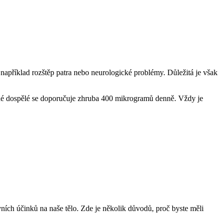
 například rozštěp patra nebo⁤ neurologické problémy. ⁣Důležitá je⁢ však
žné dospělé se doporučuje zhruba 400⁤ mikrogramů denně. Vždy je
ních ‍účinků ​na naše tělo. Zde​ je několik důvodů, ⁣proč byste měli