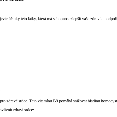
evte účinky této látky, která má schopnost zlepšit ⁣vaše zdraví a podpoři
e
aké pro zdravé srdce. Tato vitamínu B9 pomáhá snižovat hladinu homocyst
ovlivnit zdraví srdce: