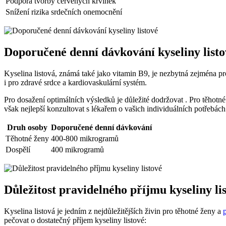
Podpora tvorby červených krvinek
Snížení rizika ​srdečních onemocnění
Doporučené denní ⁣dávkování kyseliny ​list
Kyselina ⁤listová, známá ⁣také jako vitamin B9, je⁤ nezbytná zejména⁣ p
i pro zdravé srdce a kardiovaskulární systém.
Pro dosažení optimálních výsledků je důležité dodržovat . Pro těhot
však nejlepší konzultovat s lékařem o vašich individuálních ‌potřebách
Druh osoby
Doporučené denní dávkování
Těhotné ženy
400-800 mikrogramů
Dospělí
400 mikrogramů
Důležitost pravidelného příjmu kyseliny li
Kyselina listová je⁣ jedním z ​nejdůležitějších živin pro těhotné ženy a
pečovat ‌o​ dostatečný příjem kyseliny ‌listové: