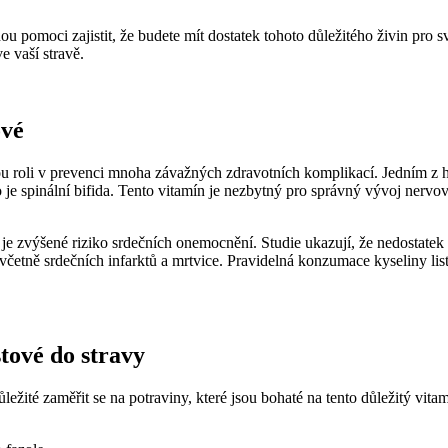
pomoci zajistit,‌ že budete mít dostatek ⁣tohoto důležitého​ živin pro‌
⁤ vaší stravě.
ové
vou roli v prevenci mnoha závažných zdravotních komplikací. Jedním​ z hla
spinální bifida.⁣ Tento vitamín je‍ nezbytný pro​ správný vývoj nervové 
je zvýšené riziko srdečních onemocnění. Studie ⁤ukazují, že nedostate
včetně srdečních infarktů a mrtvice. Pravidelná konzumace kyseliny list
istové do stravy
ležité zaměřit se na potraviny, které jsou bohaté⁢ na tento důležitý vitamí