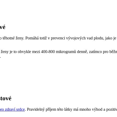
ové
ro těhotné ženy.‍ Pomáhá totiž v prevenci vývojových ⁤vad plodu, jako ‌je
né ženy je to⁣ obvykle mezi 400-800 mikrogramů denně, zatímco‍ pro bě
.
stové
pro zdraví srdce
. Pravidelný příjem této látky ‌má mnoho výhod ‍a pozitiv