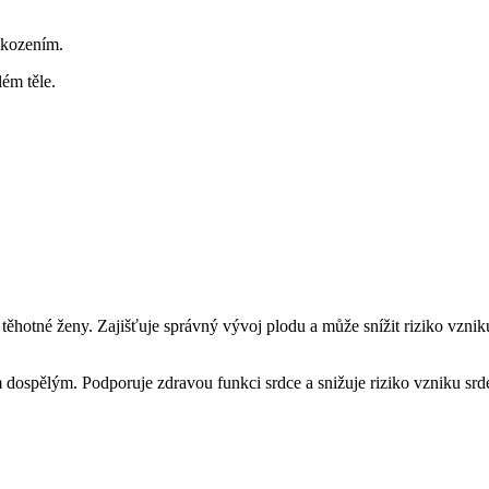
oškozením.
lém těle.
o těhotné ženy. Zajišťuje správný vývoj plodu a může snížit riziko ‍vzni
dospělým. Podporuje zdravou funkci srdce⁣ a snižuje ‍riziko vzniku srd