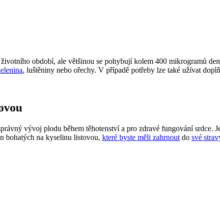
votního období, ⁣ale většinou se​ pohybují ​kolem 400 mikrogramů denně. 
zelenina
, luštěniny⁣ nebo ořechy. V případě potřeby lze ⁤také‍ užívat dopl
tovou
ro správný vývoj plodu během těhotenství a pro zdravé fungování srdce. J
 ‌bohatých na ⁢kyselinu listovou,
které byste měli zahrnout
do‍
své strav