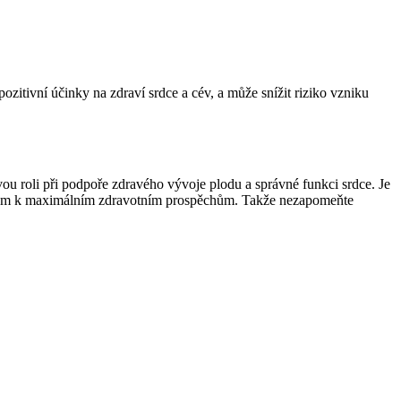
itivní ​účinky na zdraví srdce a⁢ cév,‌ a může snížit⁣ riziko vzniku
vou roli při podpoře zdravého vývoje plodu a ‍správné funkci⁤ srdce. Je
u klíčem k maximálním zdravotním prospěchům. ​Takže nezapomeňte