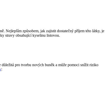
​Nejlepším ​způsobem, jak ​zajistit dostatečný příjem​ této látky, je
ňky stravy obsahující kyselinu listovou.
e⁢ důležitá pro tvorbu nových buněk a‌ může pomoci snížit riziko
y
: