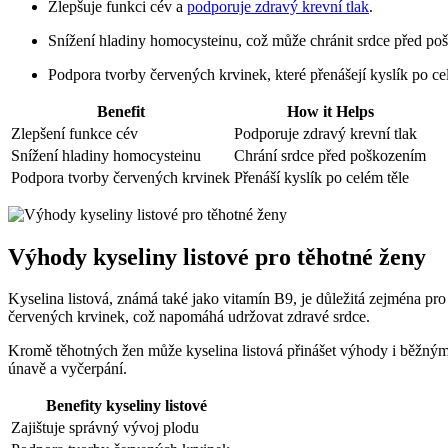
Zlepšuje funkci cév a
podporuje zdravý krevní tlak
.
Snížení hladiny homocysteinu, což⁤ může⁣ chránit srdce před ‍p
Podpora tvorby‍ červených krvinek, které přenášejí kyslík po ‌ce
Benefit
How it Helps
Zlepšení funkce cév
Podporuje ‍zdravý krevní tlak
Snížení hladiny homocysteinu
Chrání ⁣srdce před poškozením
Podpora tvorby červených krvinek
Přenáší kyslík po celém těle
Výhody kyseliny listové pro těhotné ženy
Kyselina listová,‌ známá také ‌jako vitamín B9, je důležitá zejména pr
červených krvinek, což napomáhá udržovat zdravé‌ srdce.
Kromě těhotných žen může kyselina listová‍ přinášet výhody i běžným 
únavě a vyčerpání.
Benefity ‌kyseliny listové
Zajištuje správný vývoj plodu