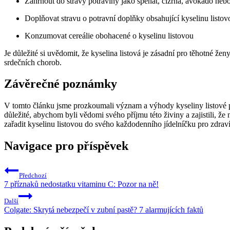
Zahrnout do stravy potraviny ‌jako špenát, cizrna, avokádo nebo
Doplňovat⁢ stravu o potravní ⁣doplňky obsahující kyselinu ‍listov
Konzumovat cereálie obohacené ⁤o‌ kyselinu listovou
Je důležité si ⁢uvědomit, že kyselina⁢ listová je zásadní pro těhotné⁣ 
srdečních chorob.
Závěrečné poznámky
V tomto článku jsme ⁣prozkoumali význam‌ a výhody kyseliny listové⁣ pro
důležité, abychom byli vědomi svého příjmu této ‌živiny a‍ zajistili,
zařadit kyselinu listovou do svého každodenního jídelníčku pro zdraví 
Navigace pro příspěvek
Předchozí
7 příznaků nedostatku vitaminu C: Pozor na ně!
Další
Colgate: Skrytá nebezpečí v zubní pastě? 7 alarmujících faktů