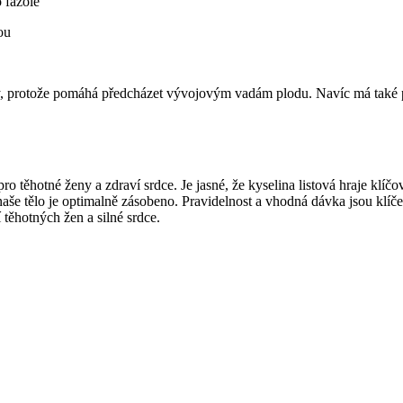
 fazole
ou
ženy, protože pomáhá předcházet vývojovým ⁤vadám plodu. Navíc má také poz
 těhotné ženy a zdraví srdce. Je jasné,‌ že kyselina listová hraje klíčo
 ‍že naše‍ tělo je optimalně zásobeno. Pravidelnost a vhodná dávka jso
těhotných žen a‍ silné srdce.