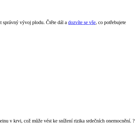
t správný vývoj plodu. ⁤Čtěte dál ⁣a
dozvíte se vše
,⁣ co potřebujete⁣
einu v krvi,‍ což může vést ke snížení rizika srdečních onemocnění. ?