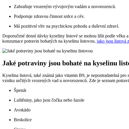
Zabraňuje vrozeným vývojovým ⁤vadám u ‍novorozenců.
Podporuje zdravou činnost srdce‌ a ⁢cév.
Má pozitivní vliv ‍na psychickou pohodu​ a duševní zdraví.
Doporučené denní dávky kyseliny listové se mohou​ lišit podle věku a ži
konzumace potravin bohatých na kyselinu listovou,
jako jsou listová 
Jaké potraviny ⁣jsou bohaté na kyselinu lis
Kyselina listová, ⁢také​ známá jako​ vitamin B9, je​ nepostradatelná p
vzniku určitých vrozených vad u novorozenců. Zde je seznam potravin
Špenát
Luštěniny, jako jsou čočka nebo⁤ fazole
Avokádo
Brokolice