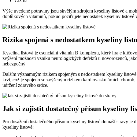
Cizrna
Výše uvedené potraviny‍ jsou skvělým zdrojem kyseliny listové a mohou 
doplňkových ⁣vitaminů,‌ pokud pociťujete nedostatek kyseliny listové ve
Rizika spojená s nedostatkem kyseliny list
Kyselina listová je esenciální ‌vitamín⁣ B komplexu, který⁤ hraje klíčo
zvýšení možnosti vzniku neurologických defektů u novorozenců, jako je 
​nebezpečný.
Dalším významným rizikem spojeným s nedostatkem kyseliny listové ⁣
krvi, ‌což je spojeno se zvýšeným rizikem kardiovaskulárních chorob, 
udržení zdravého ⁢srdce.
Jak ​si zajistit dostatečný přísun‌ kyseliny l
Pro dosažení ⁣dostatečného přísunu kyseliny listové do naší stravy je dů
kyseliny listové: