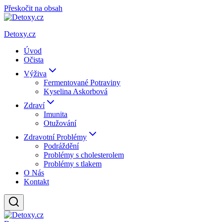
Přeskočit na obsah
Detoxy.cz
Úvod
Očista
Výživa
Fermentované Potraviny
Kyselina Askorbová
Zdraví
Imunita
Otužování
Zdravotní Problémy
Podráždění
Problémy s cholesterolem
Problémy s tlakem
O Nás
Kontakt