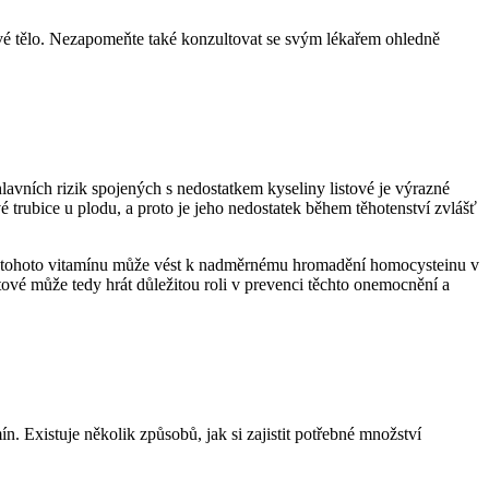
 své tělo.⁤ Nezapomeňte také ‌konzultovat se svým lékařem ohledně
vních rizik spojených s ⁢nedostatkem ⁣kyseliny​ listové‍ je výrazné
trubice u plodu, a proto‍ je jeho nedostatek během těhotenství⁣ zvlášť
k tohoto vitamínu může vést k ​nadměrnému ⁣hromadění homocysteinu v
ové může tedy hrát důležitou roli⁤ v prevenci těchto onemocnění a
n. Existuje několik způsobů, jak⁢ si zajistit potřebné množství⁣