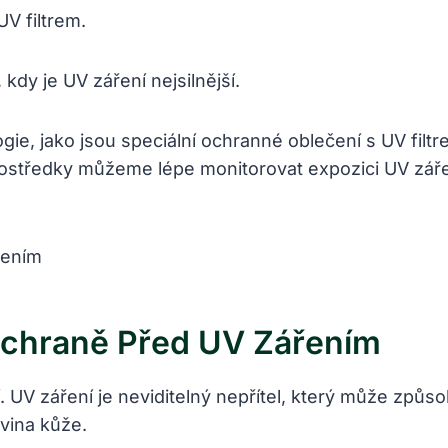
UV filtrem.
kdy je UV záření nejsilnější.
ie, jako jsou speciální ochranné oblečení s UV filtr
 prostředky můžeme lépe monitorovat expozici UV záře
Ochraně Před UV Zářením
. UV záření je neviditelný nepřítel, který může způs
ovina kůže.