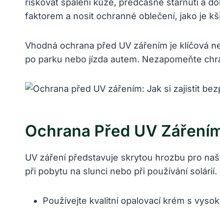
riskovat spálení kůže, předčasné stárnutí a 
faktorem a nosit ochranné oblečení, jako je kš
Vhodná ochrana před UV zářením je klíčová neje
po parku nebo jízda autem. Nezapomeňte chráni
Ochrana Před UV Zářením: 
UV záření představuje skrytou hrozbu pro naši
při pobytu na slunci nebo při používání solárií.
Používejte kvalitní opalovací krém s vys