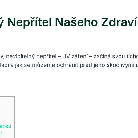
ý Nepřítel Našeho Zdraví
, neviditelný nepřítel – UV záření – začíná svou tic
ládí a jak se můžeme ochránit před jeho škodlivými ú
venku
í