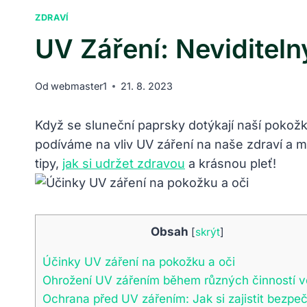
ZDRAVÍ
UV Záření: Neviditeln
Od
webmaster1
21. 8. 2023
Když se sluneční paprsky dotýkají naší pokožky
podíváme na vliv UV záření na naše zdraví a m
tipy,
jak si udržet zdravou
a krásnou pleť!
Obsah
[
skrýt
]
Účinky UV záření na pokožku a oči
Ohrožení UV zářením během různých činností 
Ochrana před UV zářením: Jak si zajistit bezpeč