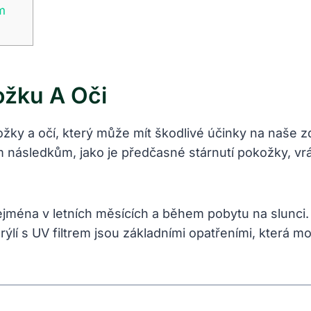
m
ožku A Oči
ožky a očí, který může mít škodlivé účinky na naše z
m následkům, jako je předčasné stárnutí pokožky, v
 zejména v letních měsících a během pobytu na slun
ýlí s UV filtrem jsou základními opatřeními, která m