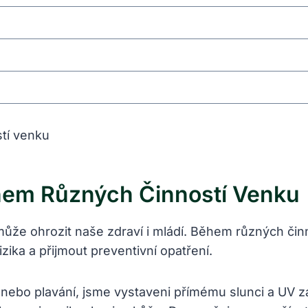
hem Různých Činností Venku
může ohrozit naše zdraví i mládí. Během různých či
zika a přijmout preventivní opatření.
tika nebo plavání, jsme vystaveni přímému slunci a 