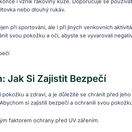
dokonce i vznik rakoviny kůže. Doporučuje se použ
iltovka nebo dlouhý rukáv.
n při sportování, ale i při jiných venkovních aktivi
t svou pokožku a oči, abyste se vyvarovali negativn
Jak Si Zajistit Bezpečí
 pokožku a zdraví, a je důležité se chránit před je
 Abychom si zajistili bezpečí a ochranili svou pokožku
okým faktorem ochrany před UV zářením.