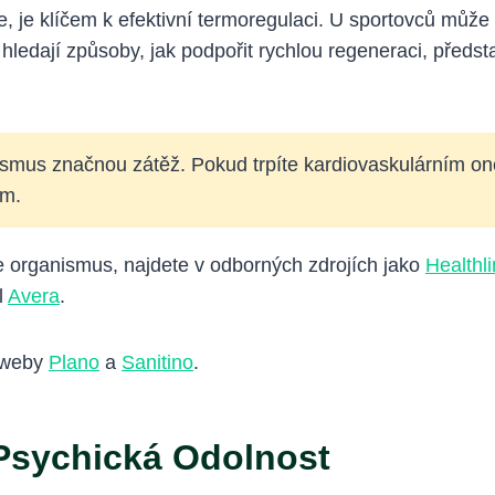
, je klíčem k efektivní termoregulaci. U sportovců může
ří hledají způsoby, jak podpořit rychlou regeneraci, předs
ismus značnou zátěž. Pokud trpíte kardiovaskulárním 
em.
je organismus, najdete v odborných zdrojích jako
Healthl
l
Avera
.
í weby
Plano
a
Sanitino
.
sychická Odolnost