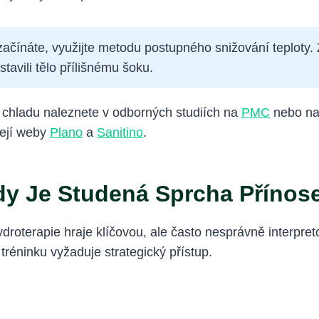
čínáte, využijte metodu postupného snižování teploty.
avili tělo přílišnému šoku.
 chladu naleznete v odborných studiích na
PMC
nebo na
zejí weby
Plano
a
Sanitino
.
dy Je Studená Sprcha Příno
droterapie hraje klíčovou, ale často nesprávně interpre
 tréninku vyžaduje strategický přístup.