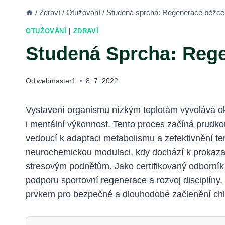
/
Zdraví
/
Otužování
/
Studená sprcha: Regenerace běžce 
OTUŽOVÁNÍ
|
ZDRAVÍ
Studená Sprcha: Rege
Od
webmaster1
8. 7. 2022
Vystavení organismu nízkým teplotám vyvolává oka
i mentální výkonnost. Tento proces začíná prudk
vedoucí k adaptaci metabolismu a zefektivnění te
neurochemickou modulaci, kdy dochází k prokazat
stresovým podnětům. Jako certifikovaný odborník 
podporu sportovní regenerace a rozvoj disciplíny
prvkem pro bezpečné a dlouhodobé začlenění chla