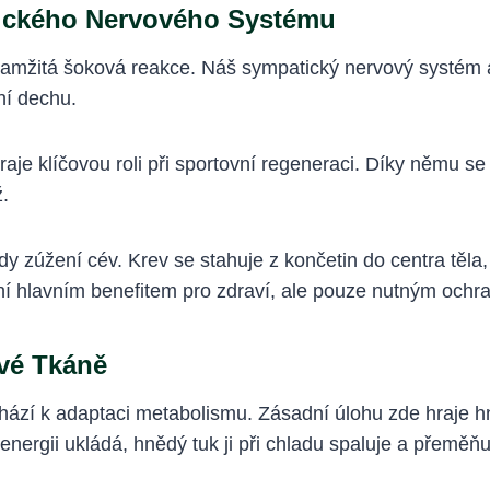
ického Nervového Systému
kamžitá šoková reakce. Náš sympatický nervový systém a
ní dechu.
aje klíčovou roli při sportovní regeneraci. Díky němu se
ž.
dy zúžení cév. Krev se stahuje z končetin do centra těla,
ení hlavním benefitem pro zdraví, ale pouze nutným ochr
vé Tkáně
hází k adaptaci metabolismu. Zásadní úlohu zde hraje h
energii ukládá, hnědý tuk ji při chladu spaluje a přeměňu