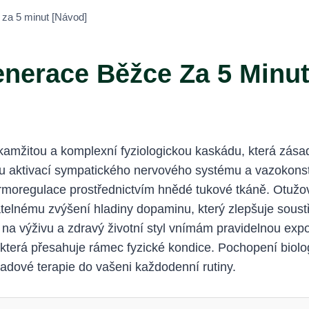
za 5 minut [Návod]
nerace Běžce Za 5 Minut
mžitou a komplexní fyziologickou kaskádu, která zásadně
ou aktivací sympatického nervového systému a vazokons
rmoregulace prostřednictvím hnědé tukové tkáně. Otužov
elnému zvýšení hladiny dopaminu, který zlepšuje soustř
na výživu a zdravý životní styl vnímám pravidelnou expo
, která přesahuje rámec fyzické kondice. Pochopení biol
dové terapie do vašeni každodenní rutiny.