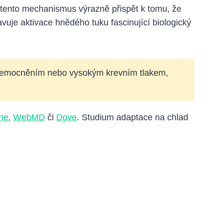
 tento mechanismus výrazně přispět k tomu, že
tavuje aktivace hnědého tuku fascinující biologický
onemocněním nebo vysokým krevním tlakem,
ine
,
WebMD
či
Dove
. Studium adaptace na chlad