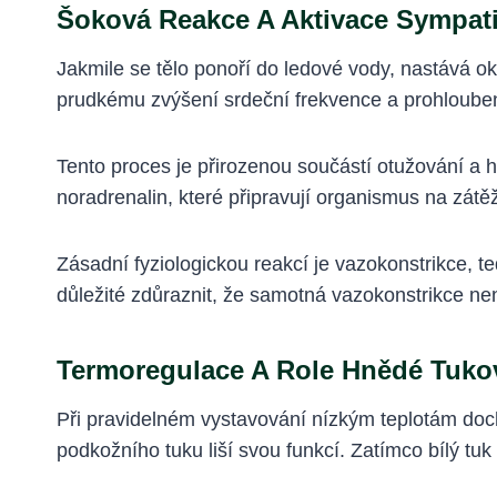
Šoková Reakce A Aktivace Sympat
Jakmile se tělo ponoří do ledové vody, nastává o
prudkému zvýšení srdeční frekvence a prohloube
Tento proces je přirozenou součástí otužování a hr
noradrenalin, které připravují organismus na zátě
Zásadní fyziologickou reakcí je vazokonstrikce, te
důležité zdůraznit, že samotná vazokonstrikce n
Termoregulace A Role Hnědé Tuko
Při pravidelném vystavování nízkým teplotám doc
podkožního tuku liší svou funkcí. Zatímco bílý tuk 