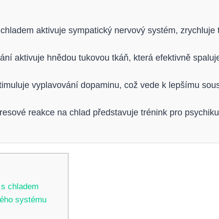
chladem aktivuje sympatický nervový systém, zrychluje t
ní aktivuje hnědou tukovou tkáň, která efektivně spaluje
imuluje vyplavování dopaminu, což vede k lepšímu soustř
esové reakce na chlad představuje trénink pro psychiku,
u s chladem
vého systému