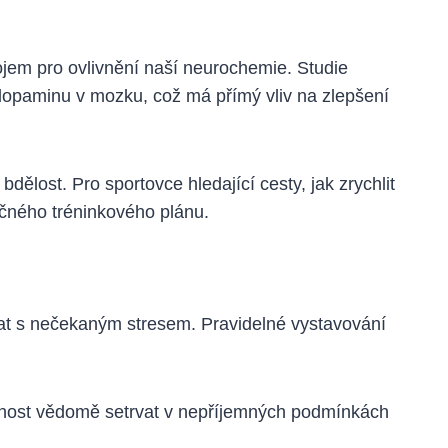
jem pro ovlivnění naší neurochemie. Studie
opaminu v mozku, což má přímý vliv na zlepšení
lost. Pro sportovce hledající cesty, jak zrychlit
očného tréninkového plánu.
nat s nečekaným stresem. Pravidelné vystavování
opnost vědomě setrvat v nepříjemných podmínkách