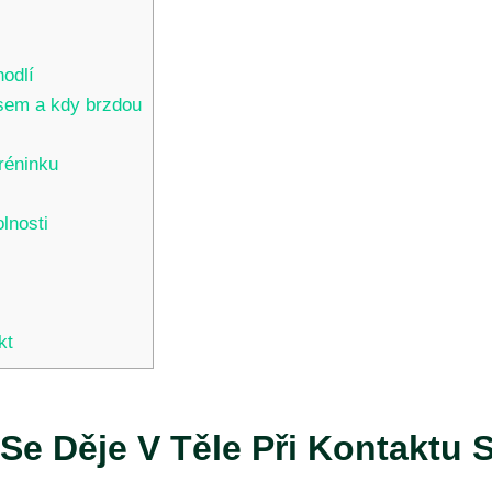
odlí
osem a kdy brzdou
réninku
lnosti
kt
 Se Děje V Těle Při Kontaktu