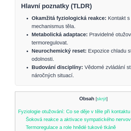
Hlavní poznatky (TLDR)
Okamžitá fyziologická reakce:
Kontakt s 
mechanismus těla.
Metabolická adaptace:
Pravidelné otužová
termoregulovat.
Neurochemický reset:
Expozice chladu st
odolnosti.
Budování disciplíny:
Vědomé zvládání str
náročných situací.
Obsah
[
skrýt
]
Fyziologie otužování: Co se děje v těle při kontakt
Šoková reakce a aktivace sympatického nervo
Termoregulace a role hnědé tukové tkáně