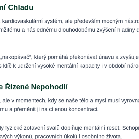
ní Chladu
 kardiovaskulární systém, ale především mocným nástro
amžitému a následnému dlouhodobému zvýšení hladiny d
nakopávač“, který pomáhá překonávat únavu a zvyšuje bdě
klíč k udržení vysoké mentální kapacity i v období nár
ze Řízené Nepohodlí
, ale v momentech, kdy se naše tělo a mysl musí vyrov
mu a přeměnit ji na cílenou koncentraci.
dy fyzické zotavení svalů doplňuje mentální reset. Sch
svých výkonů, pracovních úkolů i osobního života.