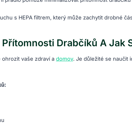
duchu s HEPA filtrem, který může zachytit drobné čás
y Přítomnosti Drabčíků A
Jak S
e ohrozit vaše zdraví a
domov
. Je důležité se naučit 
ků:
hu