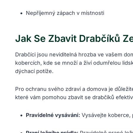
Nepříjemný zápach v místnosti
Jak Se Zbavit Drabčíků Z
Drabčíci jsou neviditelná hrozba ve vašem dom
kobercích, kde se množí a živí odumřelou lid
dýchací potíže.
Pro ochranu svého zdraví a domova je důležité 
které vám pomohou zbavit se drabčíků efektivn
Pravidelné vysávání:
Vysávejte koberce, p
Praní ložního prádla:
Pravidelně prané ložn