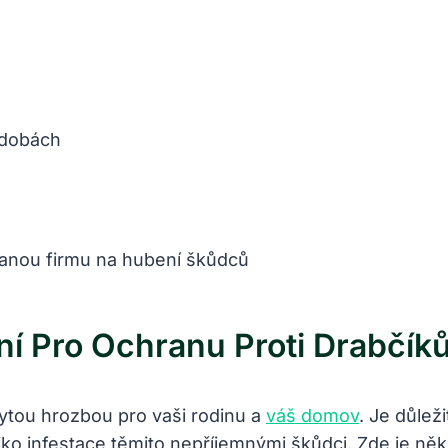
ádobách
ovanou firmu na hubení škůdců
ení Pro Ochranu Proti Drabč
ytou hrozbou pro vaši rodinu a
váš domov
. Je důlež
iziko infestace těmito nepříjemnými škůdci. Zde je ně