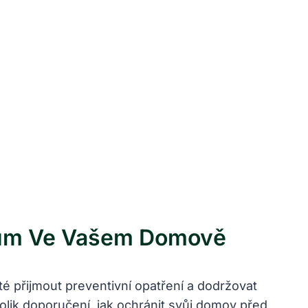
íkům Ve Vašem Domově
ité přijmout preventivní opatření a dodržovat
kolik doporučení, jak ochránit svůj domov před