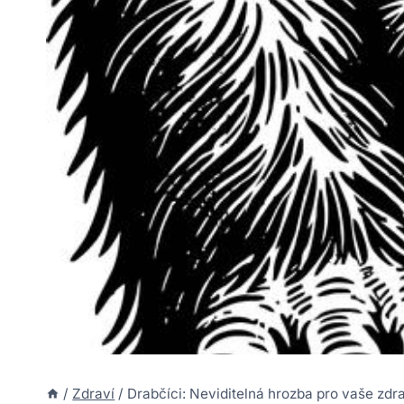
/
Zdraví
/
Drabčíci: Neviditelná hrozba pro vaše zdr