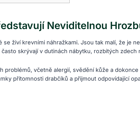
ředstavují Neviditelnou Hroz
é se živí krevními náhražkami. Jsou tak malí, že je 
e často skrývají v dutinách nábytku, rozbitých zdech
ích problémů, včetně alergií, svědění kůže a doko
mky přítomnosti drabčíků a přijmout odpovídající opat