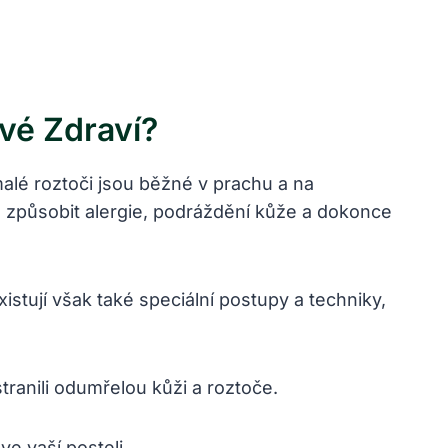
vé Zdraví?
malé roztoči jsou běžné v prachu a na
u způsobit alergie, podráždění kůže a dokonce
istují však také speciální postupy a techniky,
ranili odumřelou kůži a roztoče.
e vaší posteli.