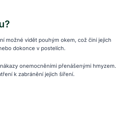
bu?
není možné vidět pouhým okem, což činí jejich
 nebo dokonce v postelích.
nce nákazy onemocněními přenášenými hmyzem.
ření k zabránění jejich šíření.