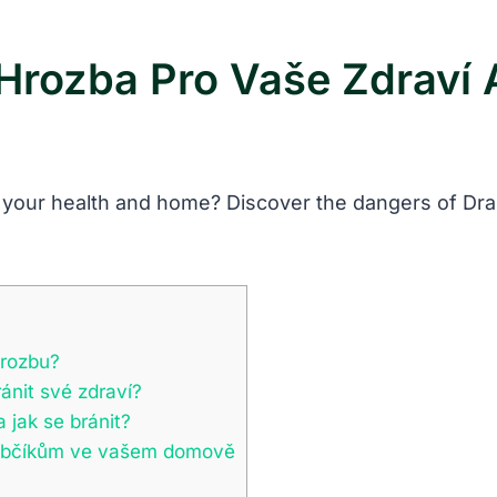
á Hrozba Pro Vaše Zdraví
o your health and home? Discover the dangers of Drabč
hrozbu?
ánit své zdraví?
 jak se bránit?
Drabčíkům ve vašem domově