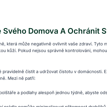
e Svého Domova A Ochránit S
ě, která může negativně ovlivnit vaše zdraví. Tyto 
skou kůží. Pokud nejsou správně kontrolováni, moho
pravidelně čistit a udržovat čistotu v domácnosti. Ex
ě. Mezi ně patří:
olštáře a podlahy alespoň jednou týdně, abyste odst
í prádlo pomůže minimalizovat přítomnost drabčíků v