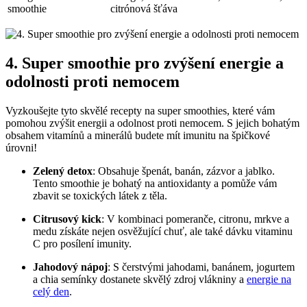
smoothie
citrónová šťáva
4. Super smoothie pro zvýšení energie a
odolnosti proti nemocem
Vyzkoušejte tyto skvělé recepty na super smoothies, které vám
pomohou zvýšit energii a odolnost proti nemocem. S jejich bohatým
obsahem vitamínů a minerálů budete mít imunitu na špičkové
úrovni!
Zelený detox
: Obsahuje špenát, banán, zázvor a jablko.
Tento smoothie je bohatý na antioxidanty a pomůže vám
zbavit se toxických látek z těla.
Citrusový kick
: V kombinaci pomeranče, citronu, mrkve a
medu získáte nejen osvěžující chuť, ale také dávku vitaminu
C pro posílení imunity.
Jahodový nápoj
: S čerstvými jahodami, banánem, jogurtem
a chia semínky dostanete skvělý zdroj vlákniny a
energie na
celý den
.