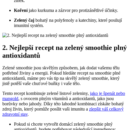
zinek.
Koření
jako kurkuma a zázvor pro protizánětlivé účinky.
Zelený čaj
bohatý na polyfenoly a katechiny, které posilují
imunitní systém.
2. Nejlepší recept na zelený smoothie plný
antioxidantů
Zelené smoothie jsou skvělým způsobem, jak dodat vašemu tělu
potřebné živiny a energii. Pokud hledáte recept na smoothie plné
antioxidantů, máme pro vás tip na skvělý zelený smoothie, který
jistě potěší vaše chuťové buňky i vaše tělo.
Tento recept kombinuje zelené listové zeleniny,
jako je špenát nebo
mangold
, s ovocem plným vitamínů a antioxidantů, jako jsou
borůvky nebo jahody. Díky této lahodné kombinaci získáte bohatý
zdroj živin, který pomůže posílit vaši imunitu a
zlepšit váš celkový
zdravotní stav
.
Pokud si chcete vytvořit domácí zelený smoothie plný
antioxidantů, budete potřebovat následující ingredience: