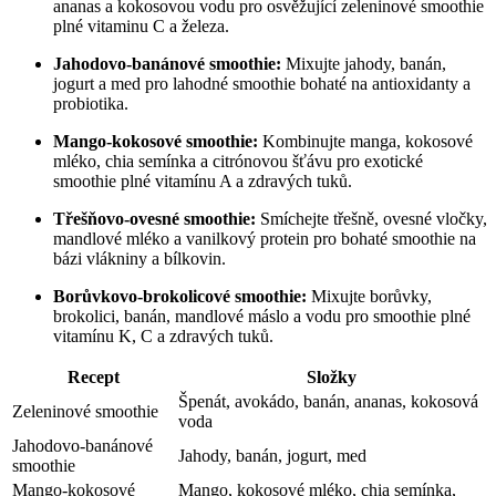
ananas a kokosovou vodu pro osvěžující zeleninové smoothie
plné vitaminu C a železa.
Jahodovo-banánové smoothie:
Mixujte jahody, banán,
jogurt a med pro lahodné smoothie bohaté na antioxidanty a
probiotika.
Mango-kokosové smoothie:
Kombinujte manga, kokosové
mléko, chia semínka a citrónovou šťávu pro exotické
smoothie plné vitamínu A a zdravých tuků.
Třešňovo-ovesné smoothie:
Smíchejte třešně, ovesné vločky,
mandlové mléko a vanilkový protein pro bohaté smoothie na
bázi vlákniny a bílkovin.
Borůvkovo-brokolicové smoothie:
Mixujte borůvky,
brokolici, banán, mandlové máslo a vodu pro smoothie plné
vitamínu K, C a zdravých tuků.
Recept
Složky
Špenát, avokádo, banán, ananas, kokosová
Zeleninové smoothie
voda
Jahodovo-banánové
Jahody, banán, jogurt, med
smoothie
Mango-kokosové
Mango, kokosové mléko, chia semínka,