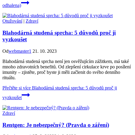
odhalena)
Otužování
|
Zdraví
Blahodárná studená sprcha: 5 důvodů proč ji
vyzkoušet
Od
webmaster1
21. 10. 2023
Blahodárná studená sprcha není jen osvěžujícím zážitkem, má také
mnoho zdravotních benefitů. Od zlepšení cirkulace krve po posílení
imunity – zjistěte, proč byste ji měli začlenit do svého denního
rituálu.
Přečtěte si více
Blahodárná studená sprcha: 5 důvodů proč ji
vyzkoušet
Zdraví
Rentgen: Je nebezpečný? (Pravda o záření)