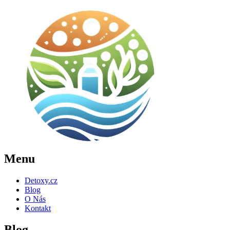
Menu
Detoxy.cz
Blog
O Nás
Kontakt
Blog