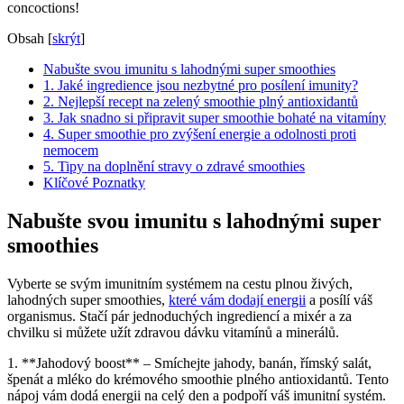
concoctions!
Obsah
[
skrýt
]
Nabušte svou imunitu s lahodnými super smoothies
1. Jaké ingredience jsou nezbytné pro posílení imunity?
2. Nejlepší recept na zelený smoothie plný antioxidantů
3. Jak snadno si připravit super smoothie bohaté na vitamíny
4. Super smoothie pro zvýšení energie a odolnosti proti
nemocem
5. Tipy na doplnění stravy o zdravé smoothies
Klíčové Poznatky
Nabušte svou imunitu s lahodnými super
smoothies
Vyberte se svým imunitním systémem na cestu plnou živých,
lahodných super smoothies,
které vám dodají energii
a posílí váš
organismus. Stačí pár jednoduchých ingrediencí a mixér a za
chvilku si můžete užít zdravou dávku vitamínů a minerálů.
1. **Jahodový boost** – Smíchejte jahody, banán, římský salát,
špenát a mléko do krémového smoothie plného antioxidantů. Tento
nápoj vám dodá energii na celý den a podpoří váš imunitní systém.