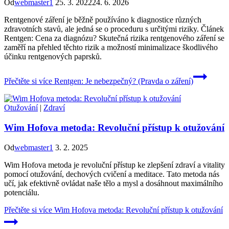
Od
webmaster1
25. 3. 2022
24. 6. 2026
Rentgenové záření je běžně používáno k diagnostice různých
zdravotních stavů, ale jedná se o proceduru s určitými riziky. Článek
Rentgen: Cena za diagnózu? Skutečná rizika rentgenového záření se
zaměří na přehled těchto rizik a možností minimalizace škodlivého
účinku rentgenových paprsků.
Přečtěte si více
Rentgen: Je nebezpečný? (Pravda o záření)
Otužování
|
Zdraví
Wim Hofova metoda: Revoluční přístup k otužování
Od
webmaster1
3. 2. 2025
Wim Hofova metoda je revoluční přístup ke zlepšení zdraví a vitality
pomocí otužování, dechových cvičení a meditace. Tato metoda nás
učí, jak efektivně ovládat naše tělo a mysl a dosáhnout maximálního
potenciálu.
Přečtěte si více
Wim Hofova metoda: Revoluční přístup k otužování