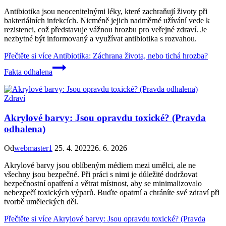
Antibiotika jsou neocenitelnými léky, které zachraňují životy při
bakteriálních infekcích. Nicméně jejich nadměrné užívání vede k
rezistenci, což představuje vážnou hrozbu pro veřejné zdraví. Je
nezbytné být informovaný a využívat antibiotika s rozvahou.
Přečtěte si více
Antibiotika: Záchrana života, nebo tichá hrozba?
Fakta odhalena
Zdraví
Akrylové barvy: Jsou opravdu toxické? (Pravda
odhalena)
Od
webmaster1
25. 4. 2022
26. 6. 2026
Akrylové barvy jsou oblíbeným médiem mezi umělci, ale ne
všechny jsou bezpečné. Při práci s nimi je důležité dodržovat
bezpečnostní opatření a větrat místnost, aby se minimalizovalo
nebezpečí toxických výparů. Buďte opatrní a chráníte své zdraví při
tvorbě uměleckých děl.
Přečtěte si více
Akrylové barvy: Jsou opravdu toxické? (Pravda