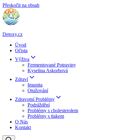
Přeskočit na obsah
Detoxy.cz
Úvod
Očista
Výživa
Fermentované Potraviny
Kyselina Askorbová
Zdraví
Imunita
Otužování
Zdravotní Problémy
Podráždění
Problémy s cholesterolem
Problémy s tlakem
O Nás
Kontakt