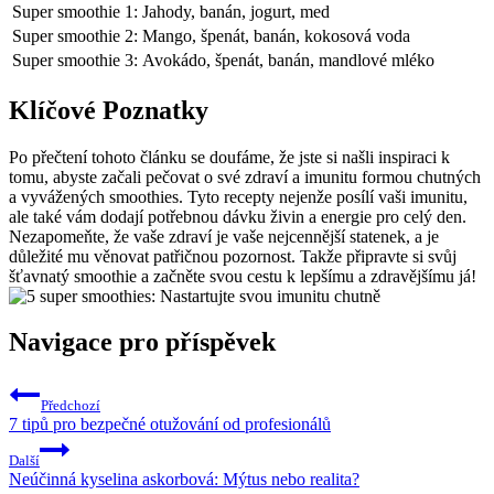
Super smoothie 1:
Jahody, banán, jogurt, med
Super smoothie 2:
Mango, špenát, banán, kokosová voda
Super smoothie 3:
Avokádo, špenát, banán, mandlové mléko
Klíčové Poznatky
Po přečtení tohoto článku se doufáme, že jste si našli inspiraci k
tomu, abyste začali pečovat o své zdraví a imunitu formou chutných
a vyvážených smoothies. Tyto recepty nejenže posílí vaši imunitu,
ale také vám dodají potřebnou dávku živin a energie pro celý den.
Nezapomeňte, že vaše zdraví je vaše nejcennější statenek, a je
důležité mu věnovat patřičnou pozornost. Takže připravte si svůj
šťavnatý smoothie a začněte svou cestu k lepšímu a zdravějšímu já!
Navigace pro příspěvek
Předchozí
7 tipů pro bezpečné otužování od profesionálů
Další
Neúčinná kyselina askorbová: Mýtus nebo realita?