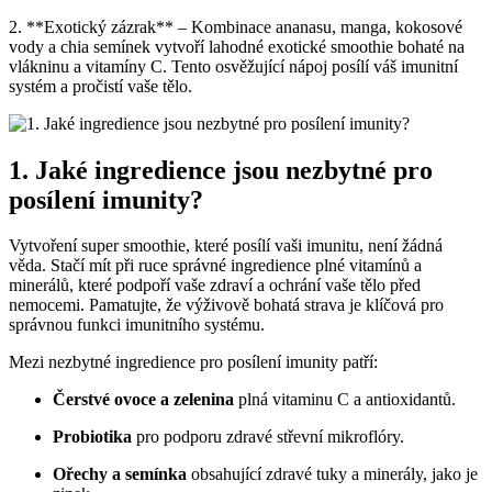
2. **Exotický zázrak** – Kombinace ananasu, manga, kokosové
vody a chia semínek vytvoří lahodné exotické smoothie bohaté na
vlákninu a vitamíny C. Tento osvěžující nápoj posílí váš imunitní
systém a pročistí vaše tělo.
1. Jaké ingredience jsou nezbytné pro
posílení imunity?
Vytvoření super smoothie, které posílí vaši imunitu, není žádná
věda. Stačí mít při ruce správné ingredience plné vitamínů a
minerálů, které podpoří vaše zdraví a ochrání vaše tělo před
nemocemi. Pamatujte, že výživově bohatá strava je klíčová pro
správnou funkci imunitního systému.
Mezi nezbytné ingredience pro posílení imunity patří:
Čerstvé ovoce a zelenina
plná vitaminu C a antioxidantů.
Probiotika
pro podporu zdravé střevní mikroflóry.
Ořechy a semínka
obsahující zdravé tuky a minerály, jako je