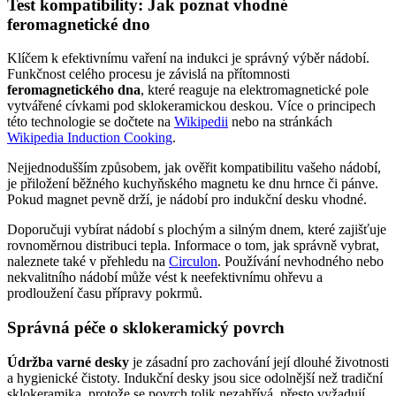
Test kompatibility: Jak poznat vhodné
feromagnetické dno
Klíčem k efektivnímu vaření na indukci je správný výběr nádobí.
Funkčnost celého procesu je závislá na přítomnosti
feromagnetického dna
, které reaguje na elektromagnetické pole
vytvářené cívkami pod sklokeramickou deskou. Více o principech
této technologie se dočtete na
Wikipedii
nebo na stránkách
Wikipedia Induction Cooking
.
Nejjednodušším způsobem, jak ověřit kompatibilitu vašeho nádobí,
je přiložení běžného kuchyňského magnetu ke dnu hrnce či pánve.
Pokud magnet pevně drží, je nádobí pro indukční desku vhodné.
Doporučuji vybírat nádobí s plochým a silným dnem, které zajišťuje
rovnoměrnou distribuci tepla. Informace o tom, jak správně vybrat,
naleznete také v přehledu na
Circulon
. Používání nevhodného nebo
nekvalitního nádobí může vést k neefektivnímu ohřevu a
prodloužení času přípravy pokrmů.
Správná péče o sklokeramický povrch
Údržba varné desky
je zásadní pro zachování její dlouhé životnosti
a hygienické čistoty. Indukční desky jsou sice odolnější než tradiční
sklokeramika, protože se povrch tolik nezahřívá, přesto vyžadují