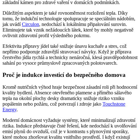
základní kámen pro zdravé vaření v domácích podmínkách.
Důležitým aspektem je také rovnoměrnost rozložení tepla. Díky
tomu, že indukční technologie spolupracuje se speciálním nádobím,
jak uvádí
Circulon
, nedochází k lokálnímu připalování surovin.
Eliminujete tak vznik nežádoucích látek, které by mohly negativně
ovlivnit zdravotní profil výsledného pokrmu.
Efektivita přípravy jídel také snižuje únavu kuchaře a stres, což
nepřímo podporuje zdravější stravovací návyky. Když je příprava
čerstvého jídla rychlá a technicky nenáročná, klesá pravděpodobnost
sahání po vysoce průmyslově zpracovaných polotovarech.
Proč je indukce investicí do bezpečného domova
Kromě nutričních výhod hraje bezpečnost zásadní roli při hodnocení
kvality bydlení. Absence otevřeného plamene a přímého sálavého
tepla na okolní plochy desky dramaticky snižuje riziko vzniku
popálenin nebo požáru, což potvrzují i zdroje jako
Touchstone
Energy
.
Moderní domácnost vyžaduje systémy, které minimalizují zdravotní
rizika. Indukce představuje čisté řešení, kde nedochází k uvolňování
emisí plynů do ovzduší, což je v kontrastu s plynovými sporáky,
které mohou zhoršovat kvalitu vnitřního prostředí. I když existují