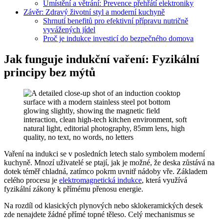
Umístění a větrání: Prevence přehřátí elektroniky
Závěr: Zdravý životní styl a moderní kuchyně
Shrnutí benefitů pro efektivní přípravu nutričně
vyvážených jídel
Proč je indukce investicí do bezpečného domova
Jak funguje indukční vaření: Fyzikální
principy bez mýtů
Vaření na indukci se v posledních letech stalo symbolem moderní
kuchyně. Mnozí uživatelé se ptají, jak je možné, že deska zůstává na
dotek téměř chladná, zatímco pokrm uvnitř nádoby vře. Základem
celého procesu je
elektromagnetická indukce
, která využívá
fyzikální zákony k přímému přenosu energie.
Na rozdíl od klasických plynových nebo sklokeramických desek
zde nenajdete žádné přímé topné těleso. Celý mechanismus se