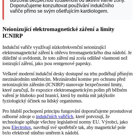
udržovat bezpečnou vzdálenost od aktivní varné zóny.
Doporučujeme konzultovat používání indukčního
vařiče přímo se svým ošetřujícím kardiologem.
Neionizující elektromagnetické záření a limity
ICNIRP
Indukční vařiče využívají nízkofrekvenční neionizující
elektromagnetické záření k ohřevu feromagnetického dna nádobí. Je
důležité si uvědomit, že toto záření má zcela odlišné vlastnosti než
ionizující záření, jako jsou rentgenové paprsky.
Veškeré moderní indukční desky dostupné na trhu podléhají přísným
mezinárodním směrnicím. Mezinárodní komise pro ochranu před
neionizujícím zářením (ICNIRP) stanovuje bezpečnostní limity,
které zaručují, že expozice elektromagnetickým polím při běžném
vaření je hluboko pod hranicí, která by mohla mít jakýkoliv
fyziologický účinek na lidský organismus.
Pro hlubší pochopení principu fungování doporučujeme prostudovat
odborné zdroje o
indukčních vařičích
, které potvrzují, že
technologie splňuje všechny legislativní normy EU. Výrobci, jako
jsou
Electrolux
, navrhují své spotřebiče tak, aby magnetické pole
bylo efektivně stíněno směrem k nádobí.