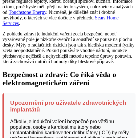
přesné regulace teploty, kterou oceňují špičkoví kuchaři. Informace
o tom, proč byste měli přejít na tento systém, naleznete v analýzách
od
Touchstone Energy
. Nicméně, je důležité znát i drobné
nevýhody, o kterých se více dočtete v přehledu
Sears Home
Services
.
Z pohledu zdraví je indukční vaření zcela bezpečné, neboť
vyzařované pole je nízkofrekvenční a soustředí se pouze na plochu
desky. Mýty o radiačních rizicích jsou tak z hlediska moderní fyziky
zcela neopodstatněné. Pokud používáte vhodné nádobí, indukce
představuje nejčistší a nejrychlejší metodu tepelné úpravy potravin,
která zachovává nutriční hodnoty díky bleskové přípravě.
Bezpečnost a zdraví: Co říká věda o
elektromagnetickém záření
Upozornění pro uživatele zdravotnických
implantátů
Ačkoliv je indukční vaření bezpečné pro většinu
populace, osoby s kardiostimulátory nebo
implantabilními kardioverter-defibrilátory (ICD) by měly