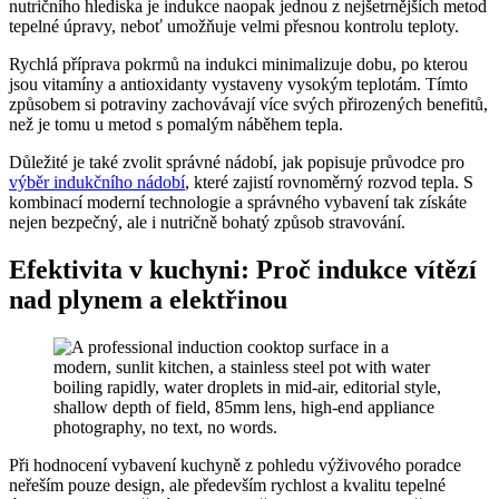
nutričního hlediska je indukce naopak jednou z nejšetrnějších metod
tepelné úpravy, neboť umožňuje velmi přesnou kontrolu teploty.
Rychlá příprava pokrmů na indukci minimalizuje dobu, po kterou
jsou vitamíny a antioxidanty vystaveny vysokým teplotám. Tímto
způsobem si potraviny zachovávají více svých přirozených benefitů,
než je tomu u metod s pomalým náběhem tepla.
Důležité je také zvolit správné nádobí, jak popisuje průvodce pro
výběr indukčního nádobí
, které zajistí rovnoměrný rozvod tepla. S
kombinací moderní technologie a správného vybavení tak získáte
nejen bezpečný, ale i nutričně bohatý způsob stravování.
Efektivita v kuchyni: Proč indukce vítězí
nad plynem a elektřinou
Při hodnocení vybavení kuchyně z pohledu výživového poradce
neřeším pouze design, ale především rychlost a kvalitu tepelné