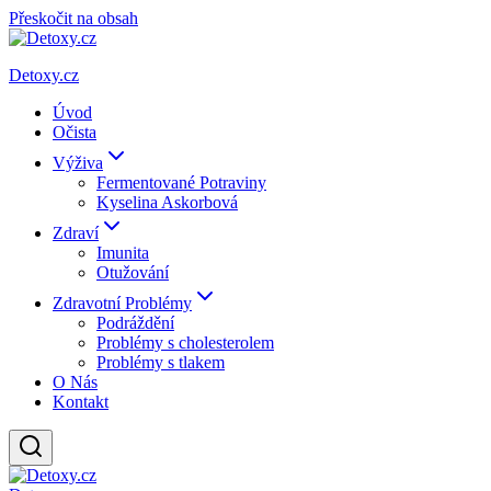
Přeskočit na obsah
Detoxy.cz
Úvod
Očista
Výživa
Fermentované Potraviny
Kyselina Askorbová
Zdraví
Imunita
Otužování
Zdravotní Problémy
Podráždění
Problémy s cholesterolem
Problémy s tlakem
O Nás
Kontakt