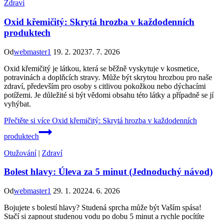
Zdraví
Oxid křemičitý: Skrytá hrozba v každodenních
produktech
Od
webmaster1
19. 2. 2023
7. 7. 2026
Oxid křemičitý je látkou, která se běžně vyskytuje v kosmetice,
potravinách a doplňcích stravy. Může být skrytou hrozbou pro naše
zdraví, především pro osoby s citlivou pokožkou nebo dýchacími
potížemi. Je důležité si být vědomi obsahu této látky a případně se jí
vyhýbat.
Přečtěte si více
Oxid křemičitý: Skrytá hrozba v každodenních
produktech
Otužování
|
Zdraví
Bolest hlavy: Úleva za 5 minut (Jednoduchý návod)
Od
webmaster1
29. 1. 2022
4. 6. 2026
Bojujete s bolestí hlavy? Studená sprcha může být Vaším spása!
Stačí si zapnout studenou vodu po dobu 5 minut a rychle pocítíte