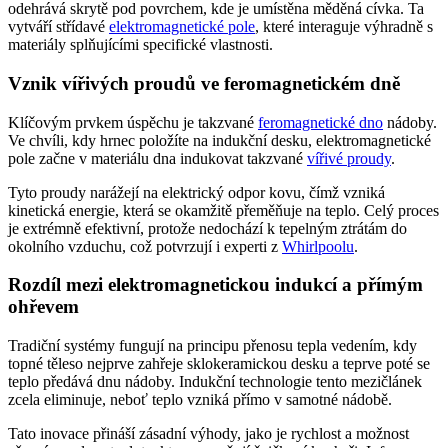
odehrává skrytě pod povrchem, kde je umístěna měděná cívka. Ta
vytváří střídavé
elektromagnetické pole
, které interaguje výhradně s
materiály splňujícími specifické vlastnosti.
Vznik vířivých proudů ve feromagnetickém dně
Klíčovým prvkem úspěchu je takzvané
feromagnetické dno
nádoby.
Ve chvíli, kdy hrnec položíte na indukční desku, elektromagnetické
pole začne v materiálu dna indukovat takzvané
vířivé proudy
.
Tyto proudy narážejí na elektrický odpor kovu, čímž vzniká
kinetická energie, která se okamžitě přeměňuje na teplo. Celý proces
je extrémně efektivní, protože nedochází k tepelným ztrátám do
okolního vzduchu, což potvrzují i experti z
Whirlpoolu
.
Rozdíl mezi elektromagnetickou indukcí a přímým
ohřevem
Tradiční systémy fungují na principu přenosu tepla vedením, kdy
topné těleso nejprve zahřeje sklokeramickou desku a teprve poté se
teplo předává dnu nádoby. Indukční technologie tento mezičlánek
zcela eliminuje, neboť teplo vzniká přímo v samotné nádobě.
Tato inovace přináší zásadní výhody, jako je rychlost a možnost