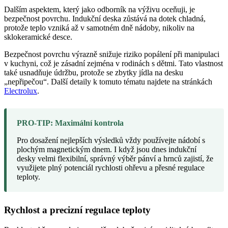
Dalším aspektem, který jako odborník na výživu oceňuji, je
bezpečnost povrchu. Indukční deska zůstává na dotek chladná,
protože teplo vzniká až v samotném dně nádoby, nikoliv na
sklokeramické desce.
Bezpečnost povrchu výrazně snižuje riziko popálení při manipulaci
v kuchyni, což je zásadní zejména v rodinách s dětmi. Tato vlastnost
také usnadňuje údržbu, protože se zbytky jídla na desku
„nepřipečou“. Další detaily k tomuto tématu najdete na stránkách
Electrolux
.
PRO-TIP: Maximální kontrola
Pro dosažení nejlepších výsledků vždy používejte nádobí s
plochým magnetickým dnem. I když jsou dnes indukční
desky velmi flexibilní, správný výběr pánví a hrnců zajistí, že
využijete plný potenciál rychlosti ohřevu a přesné regulace
teploty.
Rychlost a precizní regulace teploty