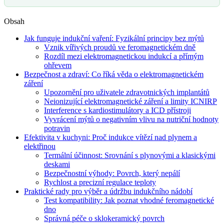
Obsah
Jak funguje indukční vaření: Fyzikální principy bez mýtů
Vznik vířivých proudů ve feromagnetickém dně
Rozdíl mezi elektromagnetickou indukcí a přímým
ohřevem
Bezpečnost a zdraví: Co říká věda o elektromagnetickém
záření
Upozornění pro uživatele zdravotnických implantátů
Neionizující elektromagnetické záření a limity ICNIRP
Interference s kardiostimulátory a ICD přístroji
Vyvrácení mýtů o negativním vlivu na nutriční hodnoty
potravin
Efektivita v kuchyni: Proč indukce vítězí nad plynem a
elektřinou
Termální účinnost: Srovnání s plynovými a klasickými
deskami
Bezpečnostní výhody: Povrch, který nepálí
Rychlost a precizní regulace teploty
Praktické rady pro výběr a údržbu indukčního nádobí
Test kompatibility: Jak poznat vhodné feromagnetické
dno
Správná péče o sklokeramický povrch