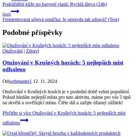
Podráždění kůže po barvení vlasů: Rychlá úleva (24h)
Další
Fermentovaná sójová omáčka: Je opravdu tak zdravá? (Test)
Podobné příspěvky
Otužování
|
Zdraví
Otužování v Krušných horách: 5 nejlepších míst
odhaleno
Od
webmaster1
12. 11. 2024
Otužování v Krušných horách je v poslední době velmi populární.
Pokud hledáte nejlepší místa pro tuto aktivitu, máme pro vás 5 tipů
na skvělá a osvěžující místa. Čtěte dál a zažijte úžasný zážitek!
Přečtěte si více
Otužování v Krušných horách: 5 nejlepších míst
odhaleno