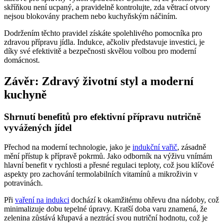
skříňkou není ucpaný, a pravidelně kontrolujte, zda větrací otvory
nejsou blokovány prachem nebo kuchyňským náčiním.
Dodržením těchto pravidel získáte spolehlivého pomocníka pro
zdravou přípravu jídla. Indukce, ačkoliv představuje investici, je
díky své efektivitě a bezpečnosti skvělou volbou pro moderní
domácnost.
Závěr: Zdravý životní styl a moderní
kuchyně
Shrnutí benefitů pro efektivní přípravu nutričně
vyvážených jídel
Přechod na moderní technologie, jako je
indukční vařič
, zásadně
mění přístup k přípravě pokrmů. Jako odborník na výživu vnímám
hlavní benefit v rychlosti a přesné regulaci teploty, což jsou klíčové
aspekty pro zachování termolabilních vitamínů a mikroživin v
potravinách.
Při
vaření na indukci
dochází k okamžitému ohřevu dna nádoby, což
minimalizuje dobu tepelné úpravy. Kratší doba varu znamená, že
zelenina zůstává křupavá a neztrácí svou nutriční hodnotu, což je