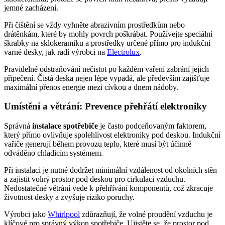
jemné zacházení.
Při čištění se vždy vyhněte abrazivním prostředkům nebo
drátěnkám, které by mohly povrch poškrábat. Používejte speciální
škrabky na sklokeramiku a prostředky určené přímo pro indukční
varné desky, jak radí výrobci na
Electrolux
.
Pravidelné odstraňování nečistot po každém vaření zabrání jejich
připečení. Čistá deska nejen lépe vypadá, ale především zajišťuje
maximální přenos energie mezi cívkou a dnem nádoby.
Umístění a větrání: Prevence přehřátí elektroniky
Správná
instalace spotřebiče
je často podceňovaným faktorem,
který přímo ovlivňuje spolehlivost elektroniky pod deskou. Indukční
vařiče generují během provozu teplo, které musí být účinně
odváděno chladicím systémem.
Při instalaci je nutné dodržet minimální vzdálenost od okolních stěn
a zajistit volný prostor pod deskou pro cirkulaci vzduchu.
Nedostatečné větrání vede k přehřívání komponentů, což zkracuje
životnost desky a zvyšuje riziko poruchy.
Výrobci jako
Whirlpool
zdůrazňují, že volné proudění vzduchu je
klíčové pro správný výkon spotřebiče. Ujistěte se, že prostor pod