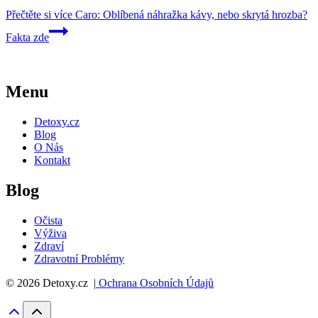
Přečtěte si více
Caro: Oblíbená náhražka kávy, nebo skrytá hrozba?
Fakta zde
Menu
Detoxy.cz
Blog
O Nás
Kontakt
Blog
Očista
Výživa
Zdraví
Zdravotní Problémy
© 2026 Detoxy.cz |
Ochrana Osobních Údajů