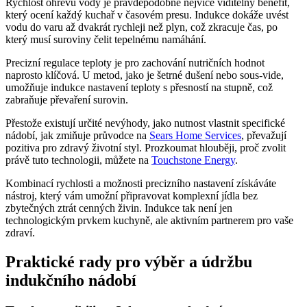
Rychlost ohřevu vody je pravděpodobně nejvíce viditelný benefit,
který ocení každý kuchař v časovém presu. Indukce dokáže uvést
vodu do varu až dvakrát rychleji než plyn, což zkracuje čas, po
který musí suroviny čelit tepelnému namáhání.
Precizní regulace teploty je pro zachování nutričních hodnot
naprosto klíčová. U metod, jako je šetrné dušení nebo sous-vide,
umožňuje indukce nastavení teploty s přesností na stupně, což
zabraňuje převaření surovin.
Přestože existují určité nevýhody, jako nutnost vlastnit specifické
nádobí, jak zmiňuje průvodce na
Sears Home Services
, převažují
pozitiva pro zdravý životní styl. Prozkoumat hlouběji, proč zvolit
právě tuto technologii, můžete na
Touchstone Energy
.
Kombinací rychlosti a možnosti precizního nastavení získáváte
nástroj, který vám umožní připravovat komplexní jídla bez
zbytečných ztrát cenných živin. Indukce tak není jen
technologickým prvkem kuchyně, ale aktivním partnerem pro vaše
zdraví.
Praktické rady pro výběr a údržbu
indukčního nádobí