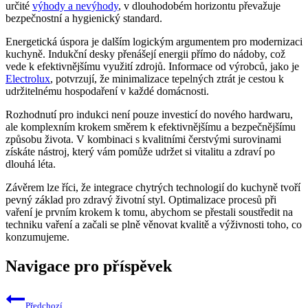
určité
výhody a nevýhody
, v dlouhodobém horizontu převažuje
bezpečnostní a hygienický standard.
Energetická úspora je dalším logickým argumentem pro modernizaci
kuchyně. Indukční desky přenášejí energii přímo do nádoby, což
vede k efektivnějšímu využití zdrojů. Informace od výrobců, jako je
Electrolux
, potvrzují, že minimalizace tepelných ztrát je cestou k
udržitelnému hospodaření v každé domácnosti.
Rozhodnutí pro indukci není pouze investicí do nového hardwaru,
ale komplexním krokem směrem k efektivnějšímu a bezpečnějšímu
způsobu života. V kombinaci s kvalitními čerstvými surovinami
získáte nástroj, který vám pomůže udržet si vitalitu a zdraví po
dlouhá léta.
Závěrem lze říci, že integrace chytrých technologií do kuchyně tvoří
pevný základ pro zdravý životní styl. Optimalizace procesů při
vaření je prvním krokem k tomu, abychom se přestali soustředit na
techniku vaření a začali se plně věnovat kvalitě a výživnosti toho, co
konzumujeme.
Navigace pro příspěvek
Předchozí