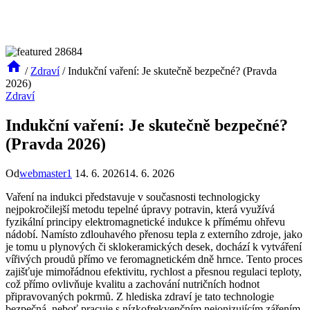
/
Zdraví
/
Indukční vaření: Je skutečně bezpečné? (Pravda
2026)
Zdraví
Indukční vaření: Je skutečně bezpečné?
(Pravda 2026)
Od
webmaster1
14. 6. 2026
14. 6. 2026
Vaření na indukci představuje v současnosti technologicky
nejpokročilejší metodu tepelné úpravy potravin, která využívá
fyzikální principy elektromagnetické indukce k přímému ohřevu
nádobí. Namísto zdlouhavého přenosu tepla z externího zdroje, jako
je tomu u plynových či sklokeramických desek, dochází k vytváření
vířivých proudů přímo ve feromagnetickém dně hrnce. Tento proces
zajišťuje mimořádnou efektivitu, rychlost a přesnou regulaci teploty,
což přímo ovlivňuje kvalitu a zachování nutričních hodnot
připravovaných pokrmů. Z hlediska zdraví je tato technologie
bezpečná, neboť pracuje s nízkofrekvenčním neionizujícím zářením,