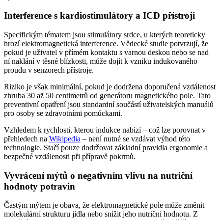
Interference s kardiostimulátory a ICD přístroji
Specifickým tématem jsou stimulátory srdce, u kterých teoreticky
hrozí elektromagnetická interference. Vědecké studie potvrzují, že
pokud je uživatel v přímém kontaktu s varnou deskou nebo se nad
ní naklání v těsné blízkosti, může dojít k vzniku indukovaného
proudu v senzorech přístroje.
Riziko je však minimální, pokud je dodržena doporučená vzdálenost
zhruba 30 až 50 centimetrů od generátoru magnetického pole. Tato
preventivní opatření jsou standardní součástí uživatelských manuálů
pro osoby se zdravotními pomůckami.
Vzhledem k rychlosti, kterou indukce nabízí – což lze porovnat v
přehledech na
Wikipedia
– není nutné se vzdávat výhod této
technologie. Stačí pouze dodržovat základní pravidla ergonomie a
bezpečné vzdálenosti při přípravě pokrmů.
Vyvrácení mýtů o negativním vlivu na nutriční
hodnoty potravin
Častým mýtem je obava, že elektromagnetické pole může změnit
molekulární strukturu jídla nebo snížit jeho nutriční hodnotu. Z