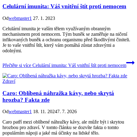
Celulární imunita: Váš vnitřní štít proti nemocem
Od
webmaster1
27. 1. 2023
Celulární imunita je vaším tělem využívaným obranným
mechanismem proti nemocem. Tým buněk se zaměřuje na ničení
infikovaných buněk a ochranu organismu před škodlivými činiteli.
Je to vaše vnitřní štít, který vám pomáhá zůstat zdravými a
odolnými.
Přečtěte si více
Celulární imunita: Váš vnitřní štít proti nemocem
Zdraví
Caro: Oblíbená náhražka kávy, nebo skrytá
hrozba? Fakta zde
Od
webmaster1
18. 11. 2024
7. 7. 2026
Caro patří mezi oblíbené náhražky kávy, ale může být i skrytou
hrozbou pro zdraví. V tomto článku se dozvíte fakta o tomto
populárním nápoji a jaké má účinky na lidské tělo.