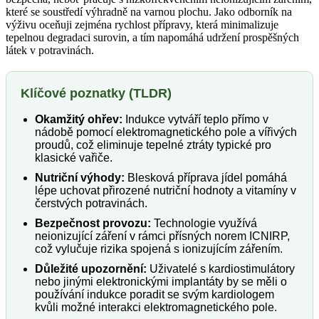
které se soustředí výhradně na varnou plochu. Jako odborník na
výživu oceňuji zejména rychlost přípravy, která minimalizuje
tepelnou degradaci surovin, a tím napomáhá udržení prospěšných
látek v potravinách.
Klíčové poznatky (TLDR)
Okamžitý ohřev:
Indukce vytváří teplo přímo v
nádobě pomocí elektromagnetického pole a vířivých
proudů, což eliminuje tepelné ztráty typické pro
klasické vařiče.
Nutriční výhody:
Blesková příprava jídel pomáhá
lépe uchovat přirozené nutriční hodnoty a vitamíny v
čerstvých potravinách.
Bezpečnost provozu:
Technologie využívá
neionizující záření v rámci přísných norem ICNIRP,
což vylučuje rizika spojená s ionizujícím zářením.
Důležité upozornění:
Uživatelé s kardiostimulátory
nebo jinými elektronickými implantáty by se měli o
používání indukce poradit se svým kardiologem
kvůli možné interakci elektromagnetického pole.