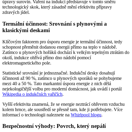
úpravy surovin. Vaření na indukci představuje v tomto směru
technologický skok, který zásadně mění efektivitu přípravy
zdravých jídel.
Termální účinnost: Srovnání s plynovými a
klasickými deskami
Klíčovým faktorem pro úsporu energie je termální účinnost, tedy
schopnost přeměnit dodanou energii přímo na teplo v nádobě.
Zatímco u plynových hořáků dochází k velkým tepelným ztrátám do
okolí, indukce ohřívá přímo dno nádobí pomocí
elektromagnetického pole.
Statistické srovnání je jednoznačné. Indukční desky dosahují
účinnosti až 90 %, zatímco u plynových sporáků se pohybujeme
mezi 40 a 50 %. Tato markantní úspora energie z nich dělá
nejekologičtější volbu pro moderní domácnost, jak uvádí i portál
Wikipedia o indukčních vařičích
.
Vyšší efektivita znamená, že se energie neztrácí ohřevem vzduchu
kolem hrnce, ale soustředí se přesně tam, kde ji potřebujete. Více
informací o technologii naleznete na
Whirlpool blogu
.
Bezpečnostní výhody: Povrch, který nepálí