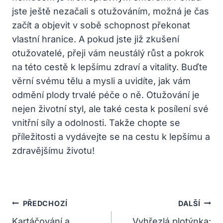
jste ještě nezačali s otužováním, možná je čas
začít a objevit v sobě schopnost překonat
vlastní hranice. A pokud jste již zkušení
otužovatelé, přeji vám neustálý růst a pokrok
na této cestě k lepšímu zdraví a vitality. Buďte
věrní svému tělu a mysli a uvidíte, jak vám
odmění plody trvalé péče o ně. Otužování je
nejen životní styl, ale také cesta k posílení své
vnitřní síly a odolnosti. Takže chopte se
příležitosti a vydávejte se na cestu k lepšímu a
zdravějšímu životu!
Navigace
PŘEDCHOZÍ
DALŠÍ
Pro
Kartáčování a
Vyhřezlá plotýnka: