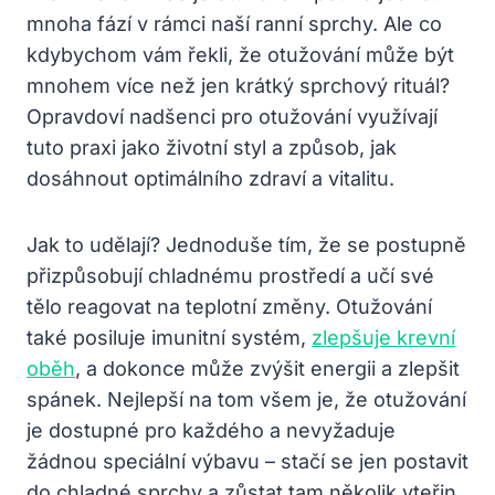
mnoha fází v rámci naší ranní sprchy. Ale co
kdybychom vám řekli, že otužování může být
mnohem více než jen krátký sprchový rituál?
Opravdoví nadšenci pro otužování využívají
tuto praxi jako životní styl a způsob, jak
dosáhnout optimálního zdraví a vitalitu.
Jak to udělají? Jednoduše tím, že se postupně
přizpůsobují chladnému prostředí a učí své
tělo reagovat na teplotní změny. Otužování
také posiluje imunitní systém,
zlepšuje krevní
oběh
, a dokonce může zvýšit energii a zlepšit
spánek. Nejlepší na tom všem je, že otužování
je dostupné pro každého a nevyžaduje
žádnou speciální výbavu – stačí se jen postavit
do chladné sprchy a zůstat tam několik vteřin