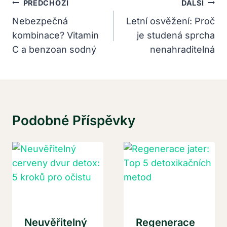
Navigace
PŘEDCHOZÍ
DALŠÍ
Pro
Nebezpečná
Letní osvěžení: Proč
kombinace? Vitamin
je studená sprcha
Příspěvek
C a benzoan sodný
nenahraditelná
Podobné Příspěvky
Neuvěřitelný
Regenerace