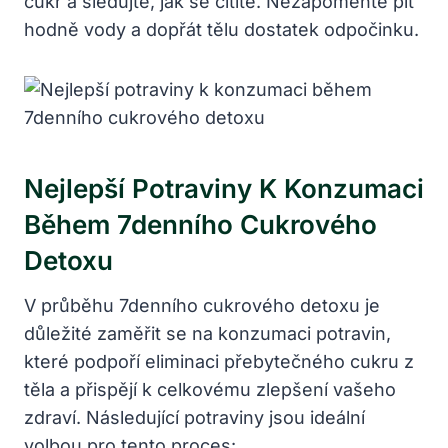
cukr a sledujte, jak se cítíte. Nezapomeňte pít
hodně vody a dopřát tělu dostatek odpočinku.
Nejlepší Potraviny K Konzumaci
Během 7denního Cukrového
Detoxu
V průběhu 7denního cukrového detoxu je
důležité zaměřit se na konzumaci potravin,
které podpoří eliminaci přebytečného cukru z
těla a přispějí k celkovému zlepšení vašeho
zdraví. Následující potraviny jsou ideální
volbou pro tento proces: