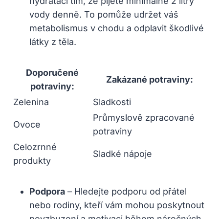
hydrataci tím, že pijete minimálně 2 litry
vody denně. To pomůže udržet váš
metabolismus v chodu a odplavit škodlivé
látky z těla.
Doporučené
Zakázané potraviny:
potraviny:
Zelenina
Sladkosti
Průmyslově zpracované
Ovoce
potraviny
Celozrnné
Sladké nápoje
produkty
Podpora
– Hledejte podporu od přátel
nebo rodiny, kteří vám mohou poskytnout
povzbuzení a motivaci během náročných