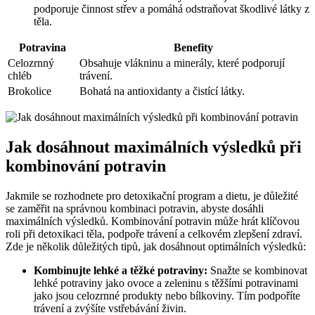
podporuje činnost střev a pomáhá odstraňovat škodlivé látky z
těla.
Potravina
Benefity
Celozrnný
Obsahuje vlákninu a minerály, které podporují
chléb
trávení.
Brokolice
Bohatá na antioxidanty a čistící látky.
Jak dosáhnout maximálních výsledků při
kombinování potravin
Jakmile se rozhodnete pro detoxikační program a dietu, je důležité
se zaměřit na správnou kombinaci potravin, abyste dosáhli
maximálních výsledků. Kombinování potravin může hrát klíčovou
roli při detoxikaci těla, podpoře trávení a celkovém zlepšení zdraví.
Zde je několik důležitých tipů, jak dosáhnout optimálních výsledků:
Kombinujte lehké a těžké potraviny:
Snažte se kombinovat
lehké potraviny jako ovoce a zeleninu s těžšími potravinami
jako jsou celozrnné produkty nebo bílkoviny. Tím podpoříte
trávení a zvýšíte vstřebávání živin.