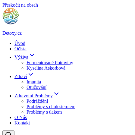
Přeskočit na obsah
Detoxy.cz
Úvod
Očista
Výživa
Fermentované Potraviny
Kyselina Askorbová
Zdraví
Imunita
Otužování
Zdravotní Problémy
Podráždění
Problémy s cholesterolem
Problémy s tlakem
O Nás
Kontakt