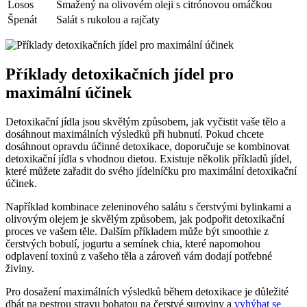
Losos
Smažený na olivovém oleji s citrónovou omáčkou
Špenát
Salát s rukolou a rajčaty
Příklady detoxikačních jídel pro
maximální účinek
Detoxikační jídla jsou skvělým způsobem, jak vyčistit vaše tělo a
dosáhnout maximálních výsledků při hubnutí. Pokud chcete
dosáhnout opravdu účinné detoxikace, doporučuje se kombinovat
detoxikační jídla s vhodnou dietou. Existuje několik příkladů jídel,
které můžete zařadit do svého jídelníčku pro maximální detoxikační
účinek.
Například kombinace zeleninového salátu s čerstvými bylinkami a
olivovým olejem je skvělým způsobem, jak podpořit detoxikační
proces ve vašem těle. Dalším příkladem může být smoothie z
čerstvých bobulí, jogurtu a semínek chia, které napomohou
odplavení toxinů z vašeho těla a zároveň vám dodají potřebné
živiny.
Pro dosažení maximálních výsledků během detoxikace je důležité
dbát na pestrou stravu bohatou na čerstvé suroviny a
vyhýbat se