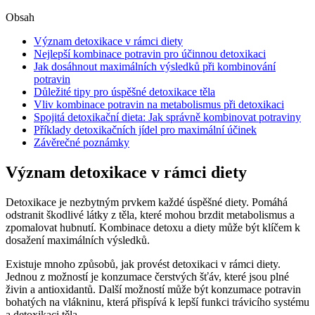
Obsah
Význam detoxikace v rámci diety
Nejlepší kombinace potravin pro účinnou detoxikaci
Jak dosáhnout maximálních výsledků při kombinování
potravin
Důležité tipy pro úspěšné detoxikace těla
Vliv kombinace potravin na metabolismus při detoxikaci
Spojitá detoxikační dieta: Jak správně kombinovat potraviny
Příklady detoxikačních jídel pro maximální účinek
Závěrečné poznámky
Význam detoxikace v rámci diety
Detoxikace je nezbytným prvkem každé úspěšné diety. Pomáhá
odstranit škodlivé látky z těla, které mohou brzdit metabolismus a
zpomalovat hubnutí. Kombinace detoxu a diety může být klíčem k
dosažení maximálních výsledků.
Existuje mnoho způsobů, jak provést detoxikaci v rámci diety.
Jednou z možností je konzumace čerstvých šťáv, které jsou plné
živin a antioxidantů. Další možností může být konzumace potravin
bohatých na vlákninu, která přispívá k lepší funkci trávicího systému
a detoxikaci těla.