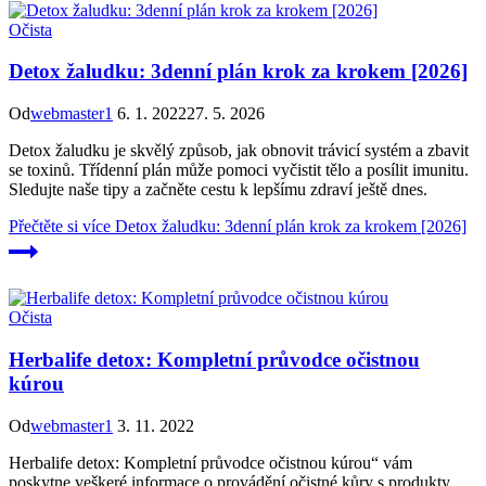
Očista
Detox žaludku: 3denní plán krok za krokem [2026]
Od
webmaster1
6. 1. 2022
27. 5. 2026
Detox žaludku je skvělý způsob, jak obnovit trávicí systém a zbavit
se toxinů. Třídenní plán může pomoci vyčistit tělo a posílit imunitu.
Sledujte naše tipy a začněte cestu k lepšímu zdraví ještě dnes.
Přečtěte si více
Detox žaludku: 3denní plán krok za krokem [2026]
Očista
Herbalife detox: Kompletní průvodce očistnou
kúrou
Od
webmaster1
3. 11. 2022
Herbalife detox: Kompletní průvodce očistnou kúrou“ vám
poskytne veškeré informace o provádění očistné kůry s produkty