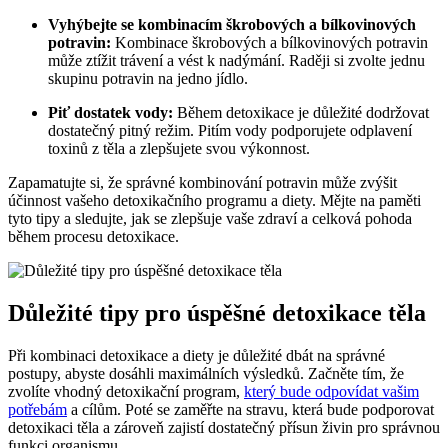
Vyhýbejte se kombinacím škrobových a bílkovinových
potravin:
Kombinace škrobových a bílkovinových potravin
může ztížit trávení a vést k nadýmání. Raději si zvolte jednu
skupinu potravin na jedno jídlo.
Piť dostatek vody:
Během detoxikace je důležité dodržovat
dostatečný pitný režim. Pitím vody podporujete odplavení
toxinů z těla a zlepšujete svou výkonnost.
Zapamatujte si, že správné kombinování potravin může zvýšit
účinnost vašeho detoxikačního programu a diety. Mějte na paměti
tyto tipy a sledujte, jak se zlepšuje vaše zdraví a celková pohoda
během procesu detoxikace.
Důležité tipy pro úspěšné detoxikace těla
Při kombinaci detoxikace a diety je důležité dbát na správné
postupy, abyste dosáhli maximálních výsledků. Začněte tím, že
zvolíte vhodný detoxikační program,
který bude odpovídat vašim
potřebám
a cílům. Poté se zaměřte na stravu, která bude podporovat
detoxikaci těla a zároveň zajistí dostatečný přísun živin pro správnou
funkci organismu.