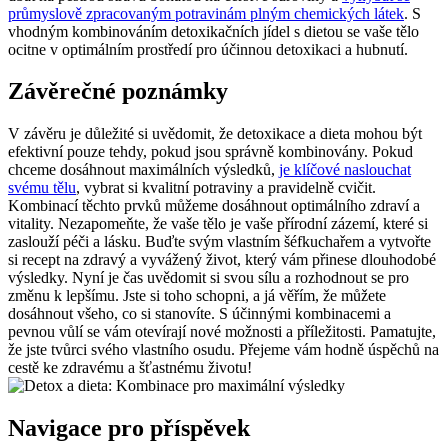
průmyslově zpracovaným potravinám plným chemických látek
. S
vhodným kombinováním detoxikačních jídel s dietou se vaše tělo
ocitne v optimálním prostředí pro účinnou detoxikaci a hubnutí.
Závěrečné poznámky
V závěru je důležité si uvědomit, že detoxikace a dieta mohou být
efektivní pouze tehdy, pokud jsou správně kombinovány. Pokud
chceme dosáhnout maximálních výsledků,
je klíčové naslouchat
svému tělu
, vybrat si kvalitní potraviny a pravidelně cvičit.
Kombinací těchto prvků můžeme dosáhnout optimálního zdraví a
vitality. Nezapomeňte, že vaše tělo je vaše přírodní zázemí, které si
zaslouží péči a lásku. Buďte svým vlastním šéfkuchařem a vytvořte
si recept na zdravý a vyvážený život, který vám přinese dlouhodobé
výsledky. Nyní je čas uvědomit si svou sílu a rozhodnout se pro
změnu k lepšímu. Jste si toho schopni, a já věřím, že můžete
dosáhnout všeho, co si stanovíte. S účinnými kombinacemi a
pevnou vůlí se vám otevírají nové možnosti a příležitosti. Pamatujte,
že jste tvůrci svého vlastního osudu. Přejeme vám hodně úspěchů na
cestě ke zdravému a šťastnému životu!
Navigace pro příspěvek