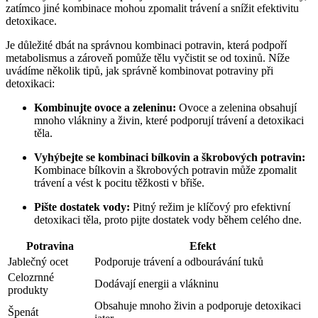
zatímco jiné kombinace mohou zpomalit trávení a snížit efektivitu
detoxikace.
Je důležité dbát na správnou kombinaci potravin, která podpoří
metabolismus a zároveň pomůže tělu vyčistit se od toxinů. Níže
uvádíme několik tipů, jak správně kombinovat potraviny při
detoxikaci:
Kombinujte ovoce a zeleninu:
Ovoce a zelenina obsahují
mnoho vlákniny a živin, které podporují trávení a detoxikaci
těla.
Vyhýbejte se kombinaci bílkovin a škrobových potravin:
Kombinace bílkovin a škrobových potravin může zpomalit
trávení a vést k pocitu těžkosti v břiše.
Pište dostatek vody:
Pitný režim je klíčový pro efektivní
detoxikaci těla, proto pijte dostatek vody během celého dne.
Potravina
Efekt
Jablečný ocet
Podporuje trávení a odbourávání tuků
Celozrnné
Dodávají energii a vlákninu
produkty
Obsahuje mnoho živin a podporuje detoxikaci
Špenát