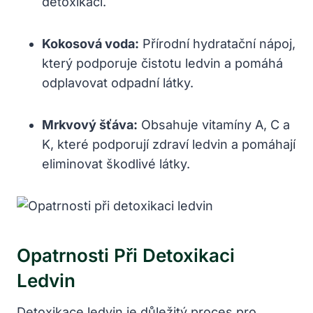
detoxikaci.
Kokosová ⁤voda:
Přírodní ⁣hydratační nápoj,
který podporuje‍ čistotu ledvin a pomáhá
⁤odplavovat ⁣odpadní látky.
Mrkvový šťáva:
⁣Obsahuje vitamíny A, C⁢ a
K, ‌které podporují⁢ zdraví ledvin a pomáhají
eliminovat škodlivé látky.
Opatrnosti Při Detoxikaci
⁢ledvin
Detoxikace ledvin je důležitý proces pro