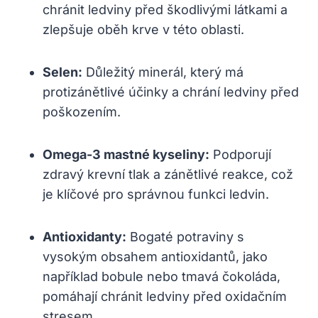
chránit ledviny ⁢před škodlivými látkami a
zlepšuje oběh krve v této oblasti.
Selen:
Důležitý minerál, který má
protizánětlivé účinky a chrání ledviny před
​poškozením.
Omega-3 mastné kyseliny:
Podporují
zdravý krevní tlak a ⁢zánětlivé‍ reakce, ⁤což
je klíčové‌ pro správnou ​funkci ledvin.
Antioxidanty:
Bogaté potraviny s⁤
vysokým obsahem antioxidantů, jako
například bobule nebo tmavá ​čokoláda,
pomáhají chránit ledviny před oxidačním
stresem.