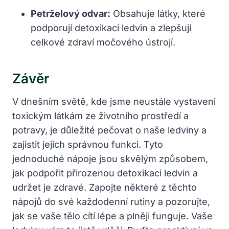
Petrželový odvar:
Obsahuje⁢ látky, které
podporují ⁣detoxikaci ledvin a⁤ zlepšují‍
celkové ​zdraví močového ústrojí.
Závěr
V dnešním světě,​ kde ‍jsme neustále ‌vystaveni
toxickým látkám‍ ze životního prostředí a
potravy, je důležité ⁢pečovat o ⁢naše ledviny a
zajistit jejich ⁢správnou funkci. ⁣Tyto
jednoduché nápoje jsou ⁣skvělým způsobem,
jak podpořit přirozenou⁢ detoxikaci ⁢ledvin a
udržet je zdravé. Zapojte⁤ některé z těchto
nápojů do své každodenní rutiny a ‍pozorujte,
jak​ se vaše tělo cítí lépe ​a plněji ⁤funguje. Vaše