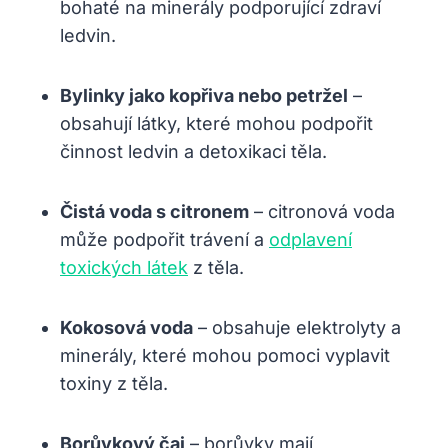
bohaté na minerály ‌podporující zdraví
ledvin.
Bylinky jako kopřiva⁢ nebo⁣ petržel
–
obsahují látky, které mohou​ podpořit
činnost ledvin a ‌detoxikaci těla.
Čistá voda‍ s citronem
– citronová voda
může podpořit trávení ​a
odplavení
toxických látek
​ z těla.
Kokosová voda
– ‌obsahuje elektrolyty a
minerály, které mohou ‌pomoci vyplavit
toxiny​ z těla.
Borůvkový čaj
– borůvky mají