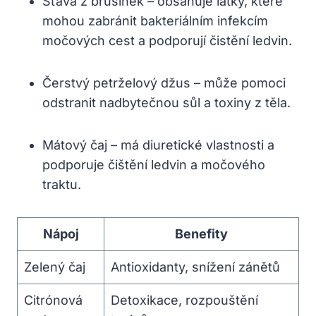
Šťáva z brusinek – ‌obsahuje látky, které
mohou zabránit bakteriálním⁣ infekcím
močových cest‍ a podporují⁤ čistění⁤ ledvin.
Čerstvý⁢ petrželový⁢ džus – může pomoci
odstranit nadbytečnou sůl a toxiny z ⁣těla.
Mátový čaj – má diuretické vlastnosti a
podporuje čištění⁣ ledvin a močového
traktu.
Nápoj
Benefity
Zelený čaj
Antioxidanty, snížení zánětů
Citrónová
Detoxikace, rozpouštění‍