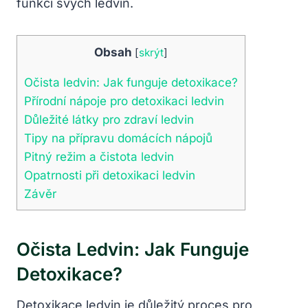
funkci svých ledvin.
Obsah
[
skrýt
]
Očista ⁣ledvin:⁢ Jak​ funguje detoxikace?
Přírodní nápoje⁣ pro detoxikaci ledvin
Důležité⁣ látky pro zdraví ledvin
Tipy na přípravu domácích ‍nápojů
Pitný ⁣režim a čistota ledvin
Opatrnosti při detoxikaci ⁢ledvin
Závěr
Očista ⁣ledvin:⁢ Jak​ Funguje
Detoxikace?
Detoxikace ledvin je​ důležitý proces⁤ pro