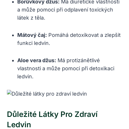
Borůvkový džus:
Má diuretické‌ vlastnosti
a může pomoci​ při odplavení toxických
látek z těla.
Mátový čaj:
Pomáhá detoxikovat ⁢a zlepšit
‌funkci ledvin.
Aloe vera džus:
Má⁣ protizánětlivé
vlastnosti a může pomoci při⁤ detoxikaci
ledvin.
Důležité⁣ Látky Pro Zdraví
Ledvin