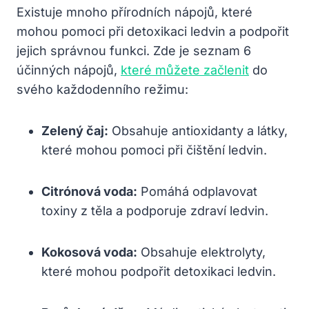
‌Existuje‍ mnoho přírodních⁣ nápojů, které
mohou pomoci při detoxikaci ledvin a ​podpořit
jejich ​správnou funkci. Zde je seznam ⁢6
účinných nápojů,
které můžete začlenit
do
svého‌ každodenního režimu:
Zelený čaj:
Obsahuje antioxidanty ‌a látky,
které mohou⁣ pomoci při čištění ledvin.
Citrónová voda:
‍Pomáhá ‍odplavovat
toxiny z‌ těla a podporuje zdraví‍ ledvin.
Kokosová voda:
Obsahuje elektrolyty,
které mohou podpořit detoxikaci ledvin.