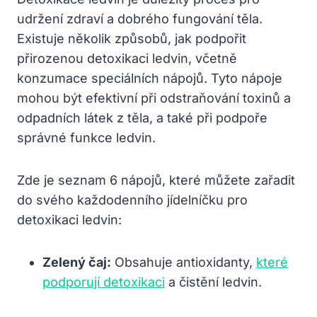
udržení zdraví a dobrého fungování těla.⁤
Existuje několik​ způsobů, jak ‍podpořit
přirozenou⁤ detoxikaci‍ ledvin, včetně
konzumace speciálních ⁤nápojů. Tyto nápoje⁢
mohou být efektivní při ⁣odstraňování⁣ toxinů ⁤a
odpadních látek z těla, a také​ při podpoře
správné funkce ledvin.
Zde je seznam⁤ 6 nápojů, ⁢které můžete ​zařadit
do ​svého ‍každodenního jídelníčku pro
detoxikaci ledvin:
Zelený‌ čaj:
Obsahuje antioxidanty,
které
podporují detoxikaci
a čistění ledvin.