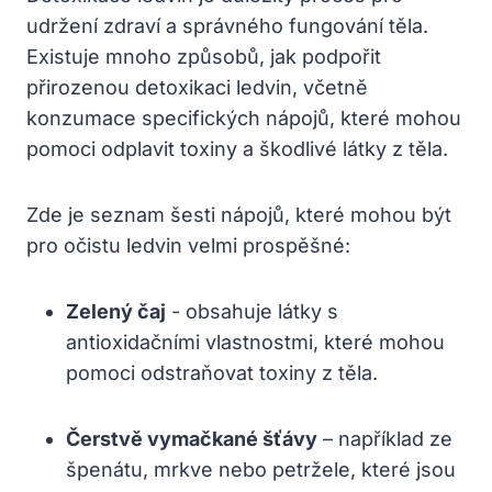
udržení zdraví a správného fungování těla.
Existuje mnoho ⁣způsobů, jak podpořit
přirozenou detoxikaci⁣ ledvin, včetně
konzumace specifických nápojů, které mohou
⁣pomoci odplavit toxiny a škodlivé látky z ⁤těla.
Zde je ⁢seznam šesti nápojů, které mohou být
pro‌ očistu ledvin velmi⁤ prospěšné:
Zelený⁣ čaj
-⁣ obsahuje látky s
antioxidačními vlastnostmi, které mohou
pomoci ⁤odstraňovat ‌toxiny⁣ z ⁣těla.
Čerstvě vymačkané šťávy
– například ze ​
špenátu, ​mrkve nebo petržele, ​které jsou