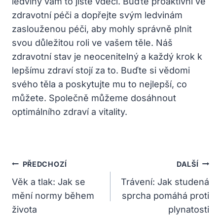
ledviny vám to jistě vděčí. Buďte​ proaktivní ve
zdravotní péči​ a dopřejte svým ledvinám
zaslouženou péči, ​aby mohly správně plnit
svou důležitou ‌roli​ ve vašem těle. ⁣Náš
zdravotní‍ stav je neocenitelný a každý krok k
lepšímu zdraví stojí za to. Buďte si ​vědomi
svého ⁢těla ⁣a poskytujte mu to nejlepší, co
můžete. Společně ​můžeme dosáhnout
⁢optimálního zdraví a ⁣vitality.
Navigace
PŘEDCHOZÍ
DALŠÍ
Pro
Věk a tlak: Jak se
Trávení: Jak studená
mění normy během
sprcha pomáhá proti
Příspěvek
života
plynatosti