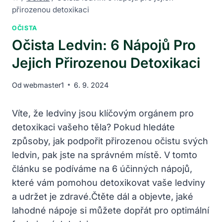
přirozenou detoxikaci
OČISTA
Očista Ledvin: 6 Nápojů Pro
Jejich Přirozenou Detoxikaci
Od
webmaster1
6. 9. 2024
Víte, že ledviny jsou klíčovým orgánem ‌pro
detoxikaci vašeho těla? Pokud hledáte
způsoby, jak podpořit přirozenou očistu svých
ledvin,‌ pak jste ⁣na⁤ správném⁢ místě. V tomto
článku se​ podíváme na 6 účinných nápojů,
⁣které vám pomohou detoxikovat vaše ledviny
a ​udržet je⁢ zdravé.Čtěte dál ⁢a objevte, jaké
lahodné nápoje si můžete dopřát pro optimální