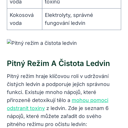
voda
toxinů
Kokosová
Elektrolyty, správné⁣
voda
fungování ledvin
Pitný ⁣režim A Čistota Ledvin
Pitný režim ⁣hraje klíčovou roli v udržování
čistých ledvin a podporuje jejich⁢ správnou
funkci. Existuje mnoho ‍nápojů, které‌
přirozeně detoxikují tělo a⁣
mohou pomoci
odstranit toxiny
‌ z ledvin. ⁤Zde je seznam 6‌
nápojů, které můžete zařadit do svého
pitného režimu pro‌ očistu ledvin: