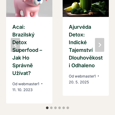
Acai:
Ajurvéda
Brazilský
Detox:
Detox
Indické
Superfood –
Tajemství
Jak Ho
Dlouhověkost
Správně
I Odhaleno
Užívat?
Od
webmaster1
20. 5. 2025
Od
webmaster1
11. 10. 2023