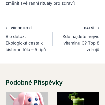
změnit své ranní rituály pro zdraví!
Navigace
PŘEDCHOZÍ
DALŠÍ
Pro
Bio detox:
Kde najdete nejvíc
Ekologická cesta k
vitaminu C? Top 8
Příspěvek
čistému tělu – 5 tipů
zdrojů
Podobné Příspěvky