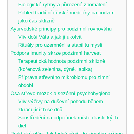
Biologické rytmy a přirozené zpomalení
Pohled tradiční čínské medicíny na podzim
jako čas sklizně
Ayurvédské principy pro podzimní rovnováhu
Vliv dóši Váta a jak ji ukotvit
Rituály pro uzemnění a stabilitu mysli
Podpora imunity skrze podzimní harvest
Terapeutická hodnota podzimní sklizně
(kořenová zelenina, dýně, jablka)
Příprava střevního mikrobiomu pro zimní
období
Osa střevo-mozek a sezónní psychohygiena
Vliv výživy na duševní pohodu během
zkracujících se dnů
Soustředění na odpočinek místo drastických
diet
Praktický plán: Jak ladně přejít do zimního režimu