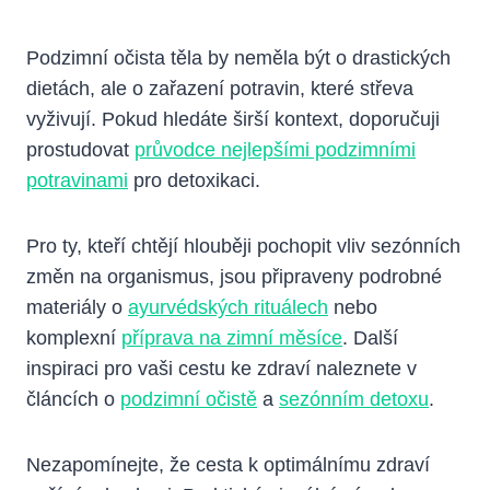
Podzimní očista těla by neměla být o drastických
dietách, ale o zařazení potravin, které střeva
vyživují. Pokud hledáte širší kontext, doporučuji
prostudovat
průvodce nejlepšími podzimními
potravinami
pro detoxikaci.
Pro ty, kteří chtějí hlouběji pochopit vliv sezónních
změn na organismus, jsou připraveny podrobné
materiály o
ayurvédských rituálech
nebo
komplexní
příprava na zimní měsíce
. Další
inspiraci pro vaši cestu ke zdraví naleznete v
článcích o
podzimní očistě
a
sezónním detoxu
.
Nezapomínejte, že cesta k optimálnímu zdraví