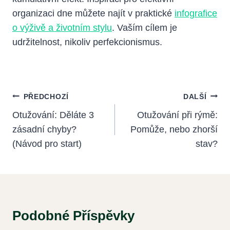
organizaci dne můžete najít v praktické
infografice
o výživě a životním stylu
. Vaším cílem je
udržitelnost, nikoliv perfekcionismus.
Navigace
PŘEDCHOZÍ
DALŠÍ
Pro
Otužování: Děláte 3
Otužování při rýmě:
zásadní chyby?
Pomůže, nebo zhorší
Příspěvek
(Návod pro start)
stav?
Podobné Příspěvky