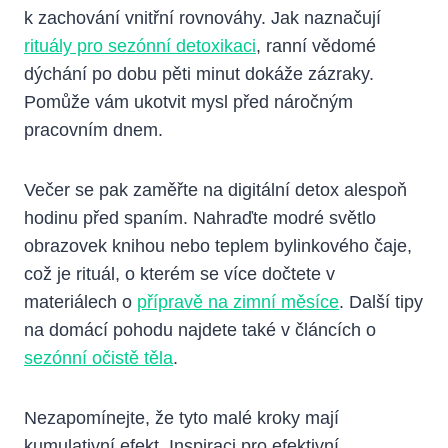
k zachování vnitřní rovnováhy. Jak naznačují
rituály pro sezónní detoxikaci
, ranní vědomé
dýchání po dobu pěti minut dokáže zázraky.
Pomůže vám ukotvit mysl před náročným
pracovním dnem.
Večer se pak zaměřte na digitální detox alespoň
hodinu před spaním. Nahraďte modré světlo
obrazovek knihou nebo teplem bylinkového čaje,
což je rituál, o kterém se více dočtete v
materiálech o
přípravě na zimní měsíce
. Další tipy
na domácí pohodu najdete také v článcích o
sezónní očistě těla
.
Nezapomínejte, že tyto malé kroky mají
kumulativní efekt. Inspiraci pro efektivní