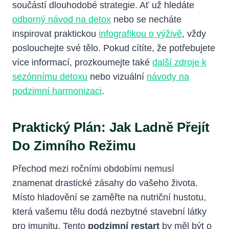
součástí dlouhodobé strategie. Ať už hledáte
odborný návod na detox
nebo se necháte
inspirovat praktickou
infografikou o výživě
, vždy
poslouchejte své tělo. Pokud cítíte, že potřebujete
více informací, prozkoumejte také
další zdroje k
sezónnímu detoxu
nebo vizuální
návody na
podzimní harmonizaci
.
Praktický Plán: Jak Ladně Přejít
Do Zimního Režimu
Přechod mezi ročními obdobími nemusí
znamenat drastické zásahy do vašeho života.
Místo hladovění se zaměřte na nutriční hustotu,
která vašemu tělu dodá nezbytné stavební látky
pro imunitu. Tento
podzimní restart
by měl být o