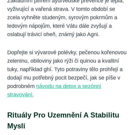
Základním pilířem ayurvédské prevence je teplá,
vyživující a vařená strava. V tomto období se
zcela vyhněte studeným, syrovým pokrmům a
ledovým nápojům, které Vátu dále zvyšují a
oslabují trávicí oheň, známý jako Agni.
Dopřejte si vývarové polévky, pečenou kořenovou
zeleninu, obiloviny jako rýži či quinou a kvalitní
tuky, například ghí. Tyto potraviny tělo prohřejí a
dodají mu potřebný pocit bezpečí, jak se píše v
podrobném
návodu na detox a sezónní
stravování
.
Rituály Pro Uzemnění A Stabilitu
Mysli