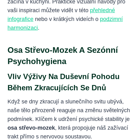
začíná v kuchyni. Praktické vizuální návody pro
vaši inspiraci můžete vidět v této
přehledné
infografice
nebo v krátkých videích o
podzimní
harmonizaci
.
Osa Střevo-Mozek A Sezónní
Psychohygiena
Vliv Výživy Na Duševní Pohodu
Během Zkracujících Se Dnů
Když se dny zkracují a slunečního svitu ubývá,
naše tělo přirozeně reaguje na změnu světelných
podmínek. Klíčem k udržení psychické stability je
osa střevo-mozek
, která propojuje náš zažívací
trakt přímo s nervovou soustavou.