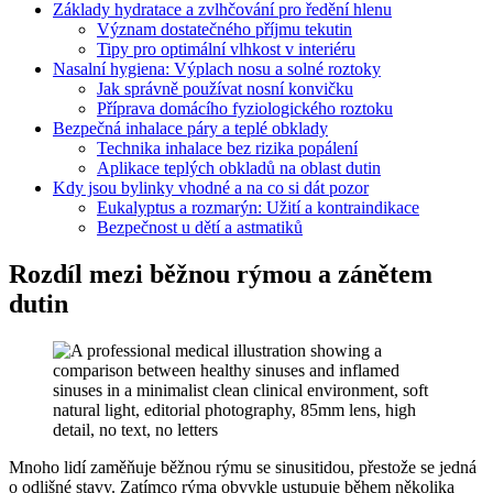
Základy hydratace a zvlhčování pro ředění hlenu
Význam dostatečného příjmu tekutin
Tipy pro optimální vlhkost v interiéru
Nasalní hygiena: Výplach nosu a solné roztoky
Jak správně používat nosní konvičku
Příprava domácího fyziologického roztoku
Bezpečná inhalace páry a teplé obklady
Technika inhalace bez rizika popálení
Aplikace teplých obkladů na oblast dutin
Kdy jsou bylinky vhodné a na co si dát pozor
Eukalyptus a rozmarýn: Užití a kontraindikace
Bezpečnost u dětí a astmatiků
Rozdíl mezi běžnou rýmou a zánětem
dutin
Mnoho lidí zaměňuje běžnou rýmu se sinusitidou, přestože se jedná
o odlišné stavy. Zatímco rýma obvykle ustupuje během několika