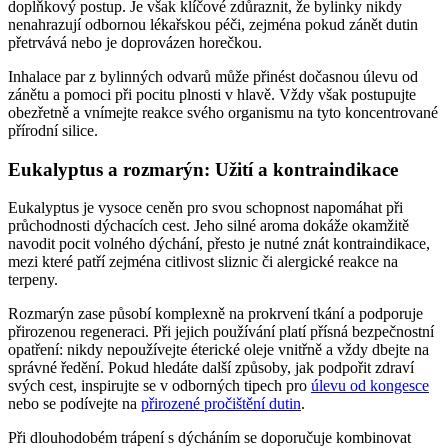
doplňkový postup. Je však klíčové zdůraznit, že bylinky nikdy
nenahrazují odbornou lékařskou péči, zejména pokud zánět dutin
přetrvává nebo je doprovázen horečkou.
Inhalace par z bylinných odvarů může přinést dočasnou úlevu od
zánětu a pomoci při pocitu plnosti v hlavě. Vždy však postupujte
obezřetně a vnímejte reakce svého organismu na tyto koncentrované
přírodní silice.
Eukalyptus a rozmarýn: Užití a kontraindikace
Eukalyptus je vysoce ceněn pro svou schopnost napomáhat při
průchodnosti dýchacích cest. Jeho silné aroma dokáže okamžitě
navodit pocit volného dýchání, přesto je nutné znát kontraindikace,
mezi které patří zejména citlivost sliznic či alergické reakce na
terpeny.
Rozmarýn zase působí komplexně na prokrvení tkání a podporuje
přirozenou regeneraci. Při jejich používání platí přísná bezpečnostní
opatření: nikdy nepoužívejte éterické oleje vnitřně a vždy dbejte na
správné ředění. Pokud hledáte další způsoby, jak podpořit zdraví
svých cest, inspirujte se v odborných tipech pro
úlevu od kongesce
nebo se podívejte na
přirozené pročištění dutin
.
Při dlouhodobém trápení s dýcháním se doporučuje kombinovat