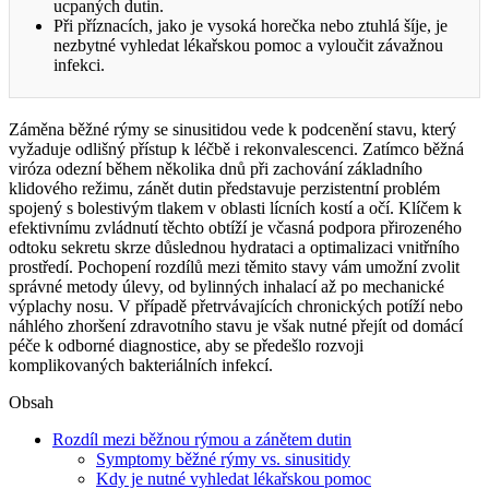
ucpaných dutin.
Při příznacích, jako je vysoká horečka nebo ztuhlá šíje, je
nezbytné vyhledat lékařskou pomoc a vyloučit závažnou
infekci.
Záměna běžné rýmy se sinusitidou vede k podcenění stavu, který
vyžaduje odlišný přístup k léčbě i rekonvalescenci. Zatímco běžná
viróza odezní během několika dnů při zachování základního
klidového režimu, zánět dutin představuje perzistentní problém
spojený s bolestivým tlakem v oblasti lícních kostí a očí. Klíčem k
efektivnímu zvládnutí těchto obtíží je včasná podpora přirozeného
odtoku sekretu skrze důslednou hydrataci a optimalizaci vnitřního
prostředí. Pochopení rozdílů mezi těmito stavy vám umožní zvolit
správné metody úlevy, od bylinných inhalací až po mechanické
výplachy nosu. V případě přetrvávajících chronických potíží nebo
náhlého zhoršení zdravotního stavu je však nutné přejít od domácí
péče k odborné diagnostice, aby se předešlo rozvoji
komplikovaných bakteriálních infekcí.
Obsah
Rozdíl mezi běžnou rýmou a zánětem dutin
Symptomy běžné rýmy vs. sinusitidy
Kdy je nutné vyhledat lékařskou pomoc