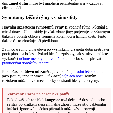
dní,
zánět dutin
může být mnohem perzistentnější a vyžadovat
cílenou péči.
Symptomy běžné rýmy vs. sinusitidy
Hlavním ukazatelem
symptomů rýmy
je vodnatá rýma, kýchání a
mírná únava. U sinusitidy je však obraz jiný; projevuje se výrazným
tlakem v oblasti obličeje, zejména kolem očí a lícních kostí. Tento
tlak se často zhoršuje při předklonu.
Zatímco u rýmy cítíte úlevu po vysmrkání, u zánětu dutin přetrvává
pocit plnosti a bolesti. Pokud hledáte způsoby, jak si ulevit, můžete
vyzkoušet
účinné metody na uvolnění dutin
nebo se inspirovat
praktickými domácími radami
.
Pro dočasnou
úlevu od zánětu
je vhodná i
přírodní léčba dutin
,
jako jsou bylinné inhalace. Důkladný
výplach nosu
solným
roztokem může navíc mechanicky odstranit hleny a alergeny.
Varování: Pozor na chronické potíže
Pokud vaše
chronická kongesce
trvá déle než deset dní nebo
se stav po krátkém zlepšení náhle zhorší, může jít o bakteriální
infekci. Ignorování těchto příznaků může vést k rozvoji