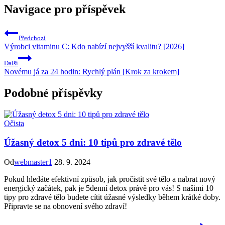
Navigace pro příspěvek
Předchozí
Výrobci vitaminu C: Kdo nabízí nejvyšší kvalitu? [2026]
Další
Novému já za 24 hodin: Rychlý plán [Krok za krokem]
Podobné příspěvky
Očista
Úžasný detox 5 dni: 10 tipů pro zdravé tělo
Od
webmaster1
28. 9. 2024
Pokud hledáte efektivní způsob, jak pročistit své tělo a nabrat nový
energický začátek, pak je 5denní detox právě pro vás! S našimi 10
tipy pro zdravé tělo budete cítit úžasné výsledky během krátké doby.
Připravte se na obnovení svého zdraví!