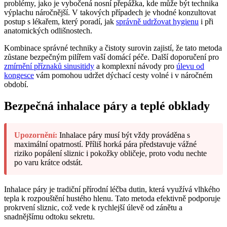
problémy, jako je vybočená nosní přepážka, kde může být technika
výplachu náročnější. V takových případech je vhodné konzultovat
postup s lékařem, který poradí, jak
správně udržovat hygienu
i při
anatomických odlišnostech.
Kombinace správné techniky a čistoty surovin zajistí, že tato metoda
zůstane bezpečným pilířem vaší domácí péče. Další doporučení pro
zmírnění příznaků sinusitidy
a komplexní návody pro
úlevu od
kongesce
vám pomohou udržet dýchací cesty volné i v náročném
období.
Bezpečná inhalace páry a teplé obklady
Upozornění:
Inhalace páry musí být vždy prováděna s
maximální opatrností. Příliš horká pára představuje vážné
riziko popálení sliznic i pokožky obličeje, proto vodu nechte
po varu krátce odstát.
Inhalace páry je tradiční přírodní léčba dutin, která využívá vlhkého
tepla k rozpouštění hustého hlenu. Tato metoda efektivně podporuje
prokrvení sliznic, což vede k rychlejší úlevě od zánětu a
snadnějšímu odtoku sekretu.