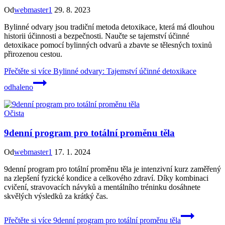
Od
webmaster1
29. 8. 2023
Bylinné odvary jsou tradiční metoda detoxikace, která má dlouhou
historii účinnosti a bezpečnosti. Naučte se tajemství účinné
detoxikace pomocí bylinných odvarů a zbavte se tělesných toxinů
přirozenou cestou.
Přečtěte si více
Bylinné odvary: Tajemství účinné detoxikace
odhaleno
Očista
9denní program pro totální proměnu těla
Od
webmaster1
17. 1. 2024
9denní program pro totální proměnu těla je intenzivní kurz zaměřený
na zlepšení fyzické kondice a celkového zdraví. Díky kombinaci
cvičení, stravovacích návyků a mentálního tréninku dosáhnete
skvělých výsledků za krátký čas.
Přečtěte si více
9denní program pro totální proměnu těla