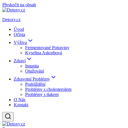
Přeskočit na obsah
Detoxy.cz
Úvod
Očista
Výživa
Fermentované Potraviny
Kyselina Askorbová
Zdraví
Imunita
Otužování
Zdravotní Problémy
Podráždění
Problémy s cholesterolem
Problémy s tlakem
O Nás
Kontakt