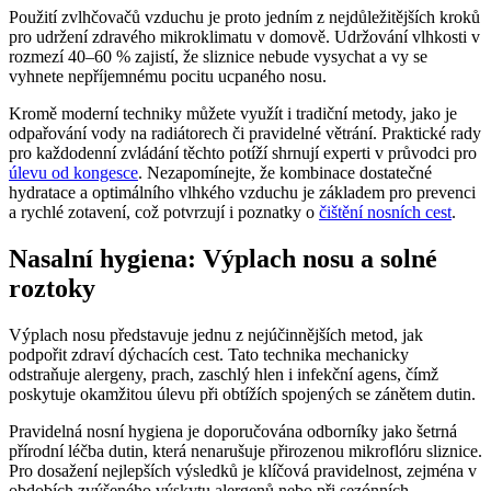
Použití zvlhčovačů vzduchu je proto jedním z nejdůležitějších kroků
pro udržení zdravého mikroklimatu v domově. Udržování vlhkosti v
rozmezí 40–60 % zajistí, že sliznice nebude vysychat a vy se
vyhnete nepříjemnému pocitu ucpaného nosu.
Kromě moderní techniky můžete využít i tradiční metody, jako je
odpařování vody na radiátorech či pravidelné větrání. Praktické rady
pro každodenní zvládání těchto potíží shrnují experti v průvodci pro
úlevu od kongesce
. Nezapomínejte, že kombinace dostatečné
hydratace a optimálního vlhkého vzduchu je základem pro prevenci
a rychlé zotavení, což potvrzují i poznatky o
čištění nosních cest
.
Nasalní hygiena: Výplach nosu a solné
roztoky
Výplach nosu představuje jednu z nejúčinnějších metod, jak
podpořit zdraví dýchacích cest. Tato technika mechanicky
odstraňuje alergeny, prach, zaschlý hlen i infekční agens, čímž
poskytuje okamžitou úlevu při obtížích spojených se zánětem dutin.
Pravidelná nosní hygiena je doporučována odborníky jako šetrná
přírodní léčba dutin, která nenarušuje přirozenou mikroflóru sliznice.
Pro dosažení nejlepších výsledků je klíčová pravidelnost, zejména v
obdobích zvýšeného výskytu alergenů nebo při sezónních