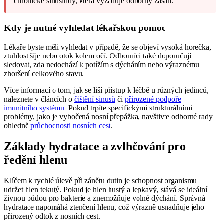
chronické sinusitidy, která vyžaduje odborný zásah.
Kdy je nutné vyhledat lékařskou pomoc
Lékaře byste měli vyhledat v případě, že se objeví vysoká horečka,
ztuhlost šíje nebo otok kolem očí. Odborníci také doporučují
sledovat, zda nedochází k potížím s dýcháním nebo výraznému
zhoršení celkového stavu.
Více informací o tom, jak se liší přístup k léčbě u různých jedinců,
naleznete v článcích o
čištění sinusů
či
přirozené podpoře
imunitního systému
. Pokud trpíte specifickými strukturálními
problémy, jako je vybočená nosní přepážka, navštivte odborné rady
ohledně
průchodnosti nosních cest
.
Základy hydratace a zvlhčování pro
ředění hlenu
Klíčem k rychlé úlevě při zánětu dutin je schopnost organismu
udržet hlen tekutý. Pokud je hlen hustý a lepkavý, stává se ideální
živnou půdou pro bakterie a znemožňuje volné dýchání. Správná
hydratace napomáhá ztenčení hlenu, což výrazně usnadňuje jeho
přirozený odtok z nosních cest.