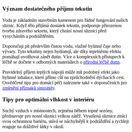
Význam dostatečného příjmu tekutin
Voda je základním stavebním kamenem pro řádné fungování našich
sliznic. Když tělo přijímá dostatek tekutin, podporuje přirozenou
tvorbu zdravého sekretu, který chrání nosní sliznici před
vysycháním a podrážděním.
Doporučuji pít především čistou vodu, vlažné bylinné čaje nebo
vývary. Tyto tekutiny nejen hydratují, ale díky tepelnému efektu
pomáhají uvolňovat zánět dutin. Více o komplexních přístupech k
léčbě se dočtete v odborných materiálech o
přírodní léčbě dutin
.
Pravidelný příjem teplých nápojů může mít podobný efekt jako
bylinné inhalace, které přímo cílí na zprůchodnění dýchacích cest.
Osvědčené tipy pro domácí péči naleznete také v doporučeních pro
zmírnění příznaků sinusitidy
.
Tipy pro optimální vlhkost v interiéru
Suchý vzduch v místnostech, zejména během topné sezóny,
představuje pro nosní sliznici velkou zátěž. Vysušená sliznice ztrácí
svou ochrannou bariéru, stává se náchylnější k podráždění a rychleji
reaguje na dráždivé látky v okolí.