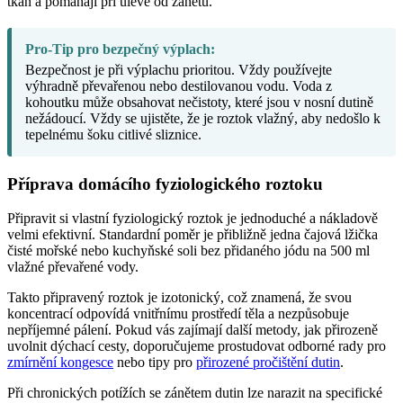
tkáň a pomáhají při úlevě od zánětu.
Pro-Tip pro bezpečný výplach:
Bezpečnost je při výplachu prioritou. Vždy používejte
výhradně převařenou nebo destilovanou vodu. Voda z
kohoutku může obsahovat nečistoty, které jsou v nosní dutině
nežádoucí. Vždy se ujistěte, že je roztok vlažný, aby nedošlo k
tepelnému šoku citlivé sliznice.
Příprava domácího fyziologického roztoku
Připravit si vlastní fyziologický roztok je jednoduché a nákladově
velmi efektivní. Standardní poměr je přibližně jedna čajová lžička
čisté mořské nebo kuchyňské soli bez přidaného jódu na 500 ml
vlažné převařené vody.
Takto připravený roztok je izotonický, což znamená, že svou
koncentrací odpovídá vnitřnímu prostředí těla a nezpůsobuje
nepříjemné pálení. Pokud vás zajímají další metody, jak přirozeně
uvolnit dýchací cesty, doporučujeme prostudovat odborné rady pro
zmírnění kongesce
nebo tipy pro
přirozené pročištění dutin
.
Při chronických potížích se zánětem dutin lze narazit na specifické