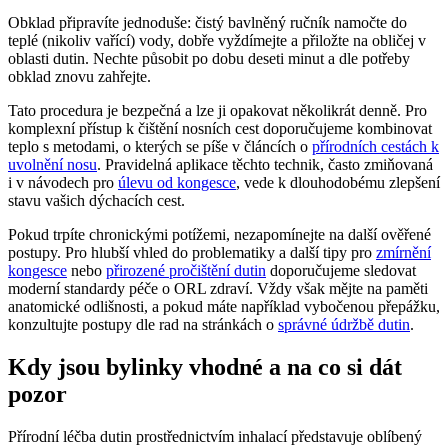
Obklad připravíte jednoduše: čistý bavlněný ručník namočte do
teplé (nikoliv vařící) vody, dobře vyždímejte a přiložte na obličej v
oblasti dutin. Nechte působit po dobu deseti minut a dle potřeby
obklad znovu zahřejte.
Tato procedura je bezpečná a lze ji opakovat několikrát denně. Pro
komplexní přístup k čištění nosních cest doporučujeme kombinovat
teplo s metodami, o kterých se píše v článcích o
přírodních cestách k
uvolnění nosu
. Pravidelná aplikace těchto technik, často zmiňovaná
i v návodech pro
úlevu od kongesce
, vede k dlouhodobému zlepšení
stavu vašich dýchacích cest.
Pokud trpíte chronickými potížemi, nezapomínejte na další ověřené
postupy. Pro hlubší vhled do problematiky a další tipy pro
zmírnění
kongesce
nebo
přirozené pročištění dutin
doporučujeme sledovat
moderní standardy péče o ORL zdraví. Vždy však mějte na paměti
anatomické odlišnosti, a pokud máte například vybočenou přepážku,
konzultujte postupy dle rad na stránkách o
správné údržbě dutin
.
Kdy jsou bylinky vhodné a na co si dát
pozor
Přírodní léčba dutin prostřednictvím inhalací představuje oblíbený