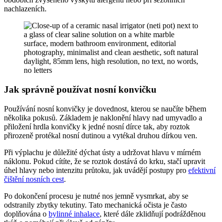
nachlazeních.
Jak správně používat nosní konvičku
Používání nosní konvičky je dovednost, kterou se naučíte během
několika pokusů. Základem je naklonění hlavy nad umyvadlo a
přiložení hrdla konvičky k jedné nosní dírce tak, aby roztok
přirozeně protékal nosní dutinou a vytékal druhou dírkou ven.
Při výplachu je důležité dýchat ústy a udržovat hlavu v mírném
náklonu. Pokud cítíte, že se roztok dostává do krku, stačí upravit
úhel hlavy nebo intenzitu průtoku, jak uvádějí postupy pro
efektivní
čištění nosních cest
.
Po dokončení procesu je nutné nos jemně vysmrkat, aby se
odstranily zbytky tekutiny. Tato mechanická očista je často
doplňována o
bylinné inhalace
, které dále zklidňují podrážděnou