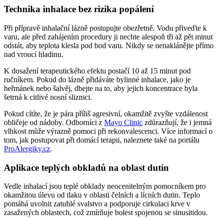
Technika inhalace bez rizika popálení
Při přípravě inhalační lázně postupujte obezřetně. Vodu přiveďte k
varu, ale před zahájením procedury ji nechte alespoň tři až pět minut
odstát, aby teplota klesla pod bod varu. Nikdy se nenaklánějte přímo
nad vroucí hladinu.
K dosažení terapeutického efektu postačí 10 až 15 minut pod
ručníkem. Pokud do lázně přidáváte bylinné inhalace, jako je
heřmánek nebo šalvěj, dbejte na to, aby jejich koncentrace byla
šetrná k citlivé nosní sliznici.
Pokud cítíte, že je pára příliš agresivní, okamžitě zvyšte vzdálenost
obličeje od nádoby. Odborníci z
Mayo Clinic
zdůrazňují, že i jemná
vlhkost může výrazně pomoci při rekonvalescenci. Více informací o
tom, jak postupovat při domácí terapii, naleznete také na portálu
ProAlergiky.cz
.
Aplikace teplých obkladů na oblast dutin
Vedle inhalací jsou teplé obklady neocenitelným pomocníkem pro
okamžitou úlevu od tlaku v oblasti čelních a lícních dutin. Teplo
pomáhá uvolnit zatuhlé svalstvo a podporuje cirkulaci krve v
zasažených oblastech, což zmírňuje bolest spojenou se sinusitidou.