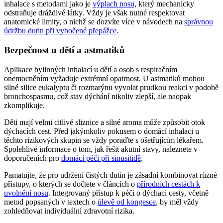
inhalace s metodami jako je
výplach nosu
, který mechanicky
odstraňuje dráždivé látky. Vždy je však nutné respektovat
anatomické limity, o nichž se dozvíte více v návodech na
správnou
údržbu dutin při vybočené přepážce
.
Bezpečnost u dětí a astmatiků
Aplikace bylinných inhalací u dětí a osob s respiračním
onemocněním vyžaduje extrémní opatrnost. U astmatiků mohou
silné silice eukalyptu či rozmarýnu vyvolat prudkou reakci v podobě
bronchospasmu, což stav dýchání nikoliv zlepší, ale naopak
zkomplikuje.
Děti mají velmi citlivé sliznice a silné aroma může způsobit otok
dýchacích cest. Před jakýmkoliv pokusem o domácí inhalaci u
těchto rizikových skupin se vždy poraďte s ošetřujícím lékařem.
Spolehlivé informace o tom, jak řešit akutní stavy, naleznete v
doporučeních pro
domácí péči při sinusitidě
.
Pamatujte, že pro udržení čistých dutin je zásadní kombinovat různé
přístupy, o kterých se dočtete v článcích o
přírodních cestách k
uvolnění nosu
. Integrovaný přístup k péči o dýchací cesty, včetně
metod popsaných v textech o
úlevě od kongesce
, by měl vždy
zohledňovat individuální zdravotní rizika.