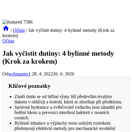
/
Očista
/
Jak vyčistit dutiny: 4 bylinné metody (Krok za
krokem)
Očista
Jak vyčistit dutiny: 4 bylinné metody
(Krok za krokem)
Od
webmaster1
28. 4. 2022
26. 6. 2026
Klíčové poznatky
Zánět dutin se od běžné rýmy liší především trvalým
tlakem v obličeji a bolestí, která se zhoršuje při předklonu.
Správná hydratace a zvlhčování vzduchu jsou zásadní pro
ředění hlenu a prevenci množení bakterií v nosních
cestách.
Bylinné inhalace a výplachy nosu solným roztokem
představují efektivní metody pro mechanické uvolnění