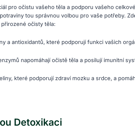
ciál pro očistu vašeho těla a podporu vašeho celko
 potraviny tou správnou volbou pro vaše potřeby. Z
řirozené očisty těla:
a antioxidantů, které podporují funkci vašich orgánů
nzymů napomáhají očistě těla a posilují imunitní sy
ny, které podporují zdraví mozku a srdce, a pomáhaj
ou Detoxikaci