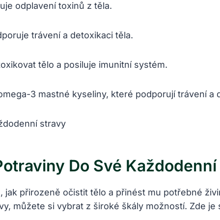
je odplavení toxinů z těla.
poruje trávení a detoxikaci těla.
xikovat tělo a posiluje imunitní systém.
omega-3 mastné kyseliny, které podporují trávení a d
 Potraviny Do Své Každodenní
jak přirozeně očistit tělo a přinést mu potřebné živ
vy, můžete si vybrat z široké škály možností. Zde je