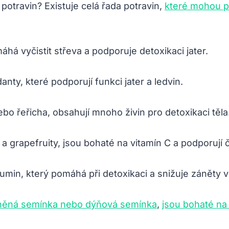
 potravin? Existuje celá řada potravin,
které mohou po
há vyčistit střeva a podporuje detoxikaci jater.
nty, které podporují funkci jater a ledvin.
bo řeřicha, obsahují mnoho živin pro detoxikaci těla
a grapefruity, jsou bohaté na vitamín C a podporují č
min, který pomáhá při detoxikaci a snižuje záněty v 
něná semínka nebo dýňová semínka
,
jsou bohaté na