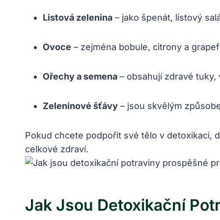
Listová zelenina
– jako špenát, listový sal
Ovoce
– zejména bobule, citrony a grapefr
Ořechy a semena
– obsahují zdravé tuky, v
Zeleninové šťávy
– jsou skvělým způsobem
Pokud chcete podpořit své tělo v detoxikaci, do
celkové zdraví.
Jak Jsou Detoxikační Po