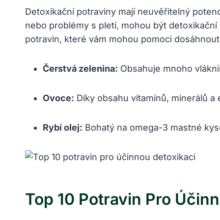
Detoxikační potraviny mají neuvěřitelný poten
nebo problémy s pletí, mohou být detoxikační
potravin, které vám mohou pomoci dosáhnout p
Čerstvá zelenina:
Obsahuje mnoho vlákniny 
Ovoce:
Díky obsahu vitamínů, minerálů a e
Rybí olej:
Bohatý na omega-3 mastné kyseli
Top 10 Potravin Pro Účinn