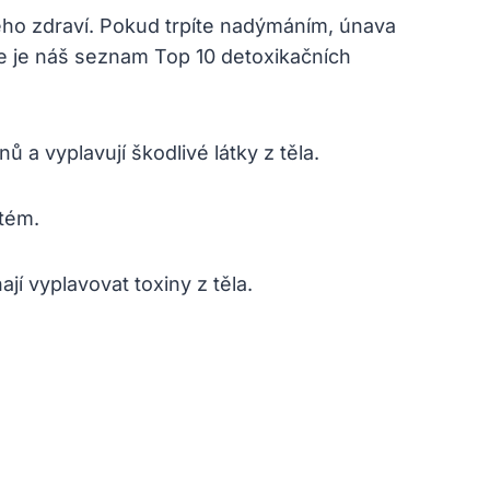
vého zdraví. Pokud trpíte nadýmáním, únava
de je náš seznam Top 10 detoxikačních
 a vyplavují škodlivé látky z těla.
stém.
í vyplavovat toxiny z těla.