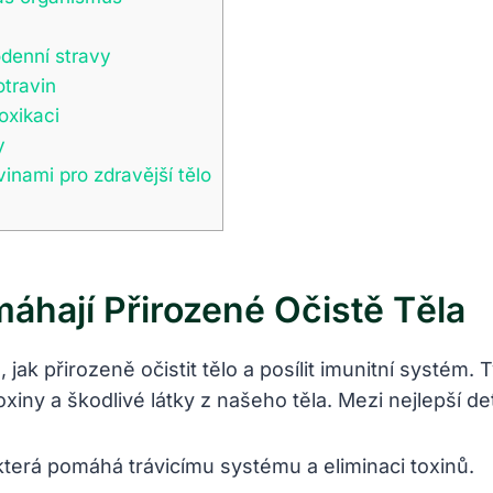
odenní stravy
travin
oxikaci
y
inami pro zdravější tělo
áhají Přirozené Očistě Těla
ak přirozeně očistit tělo a posílit imunitní systém. 
oxiny a škodlivé látky z našeho těla. Mezi nejlepší det
která pomáhá trávicímu systému a eliminaci toxinů.