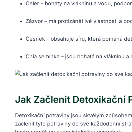
Celer – bohatý na vlákninu a vodu, podporu
Zázvor – má protizánětlivé vlastnosti a pod
Česnek – obsahuje síru, která pomáhá deto
Chia semínka – jsou bohatá na vlákninu a 
Jak Začlenit Detoxikační
Detoxikační potraviny jsou skvělým způsobem, 
začlenit tyto potraviny do své každodenní stra
byste neměli ve svém jídelníčku vynechat: