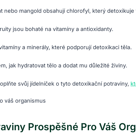
át nebo mangold obsahují chlorofyl, který detoxikuje 
uity jsou bohaté na vitamíny a antioxidanty.
itamíny a minerály, které podporují detoxikaci těla.
, jak hydratovat tělo a dodat mu důležité živiny.
plňte svůj jídelníček o tyto detoxikační potraviny,
kt
traviny Prospěšné Pro Váš Or