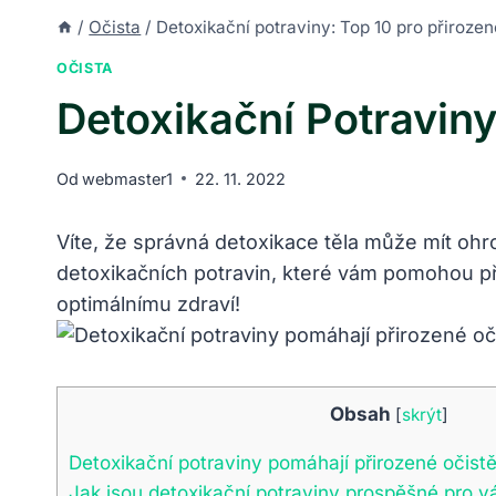
/
Očista
/
Detoxikační potraviny: Top 10 pro přirozen
OČISTA
Detoxikační Potraviny
Od
webmaster1
22. 11. 2022
Víte, že správná detoxikace těla může mít ohr
detoxikačních potravin, které vám pomohou přiro
optimálnímu zdraví!
Obsah
[
skrýt
]
Detoxikační potraviny pomáhají přirozené očistě
Jak jsou detoxikační potraviny prospěšné pro 