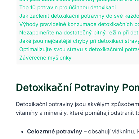
Top 10 potravin pro účinnou detoxikaci
Jak začlenit detoxikační potraviny do své každ
Výhody pravidelné konzumace detoxikačních po
Nezapomeňte na dostatečný pitný režim při det
Jaké jsou nejčastější chyby při detoxikaci strav
Optimalizujte svou stravu s detoxikačními potrav
Závěrečné myšlenky
Detoxikační Potraviny Pom
Detoxikační potraviny jsou skvělým způsobem, j
vitamíny a minerály, které pomáhají odstranit t
Celozrnné potraviny
– obsahují vlákninu, 