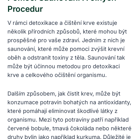
Procedur
V rámci detoxikace a čištění krve existuje
‌několik ⁣přírodních způsobů, které mohou být
prospěšné pro vaše zdraví. Jedním z nich je
⁤saunování,​ které může ‌pomoci ⁢zvýšit​ krevní
oběh a odstranit ‌toxiny z těla. Saunování tak
může‍ být účinnou metodou pro detoxikaci
krve​ a celkového očištění organismu.
Dalším způsobem, jak čistit krev, může být
konzumace potravin bohatých na antioxidanty,
⁤které pomáhají⁣ eliminovat škodlivé látky z
⁤organismu. Mezi tyto potraviny patří například
⁣červené ⁣bobule, tmavá čokoláda ⁢nebo‌ některé
druhy​ bylin jako například‌ kurkuma. Důležité je