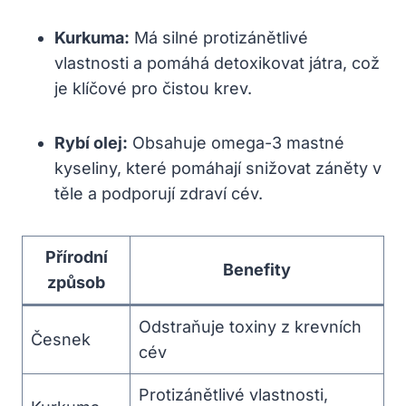
Kurkuma:
Má silné protizánětlivé
vlastnosti a pomáhá detoxikovat játra, ⁤což
je klíčové pro čistou krev.
Rybí olej:
​Obsahuje omega-3 mastné
⁤kyseliny, ⁤které pomáhají snižovat záněty ⁤v
těle⁢ a ⁤podporují zdraví cév.
Přírodní
Benefity
způsob
Odstraňuje toxiny z krevních
Česnek
cév
Protizánětlivé​ vlastnosti,