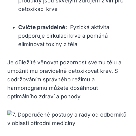
produkty jsou skvělým zdrojem živin pro
detoxikaci ⁤krve
Cvičte pravidelně:
⁣ Fyzická aktivita
podporuje cirkulaci ⁢krve a pomáhá⁤
eliminovat toxiny z těla
Je důležité věnovat pozornost svému tělu a
umožnit⁤ mu‍ pravidelně detoxikovat krev.‍ S⁤
dodržováním správného režimu a
harmonogramu můžete dosáhnout
optimálního zdraví a pohody.