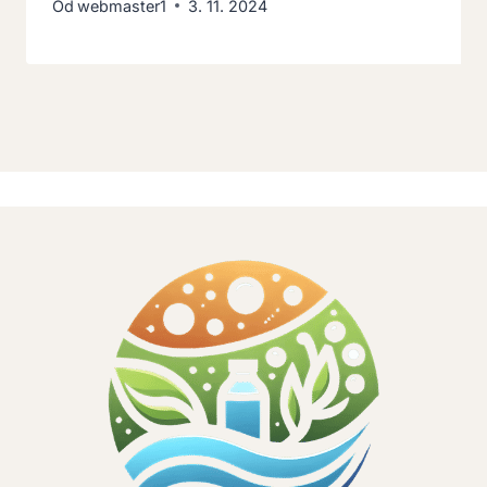
Od
webmaster1
3. 11. 2024