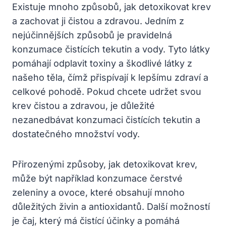
Existuje mnoho způsobů, jak detoxikovat krev
‌a zachovat ji čistou⁢ a zdravou. Jedním z
nejúčinnějších ⁢způsobů je pravidelná
konzumace čistících tekutin a vody. Tyto látky
pomáhají odplavit toxiny a⁢ škodlivé látky z
našeho těla, čímž přispívají k⁤ lepšímu zdraví a
celkové pohodě. Pokud chcete udržet svou
krev čistou a zdravou, je důležité‌
nezanedbávat konzumaci čistících tekutin a
dostatečného množství⁣ vody.
Přirozenými způsoby, ‌jak detoxikovat krev,
může být například konzumace čerstvé
zeleniny a ovoce, které obsahují mnoho
důležitých živin a ⁢antioxidantů. Další možností
je‌ čaj, který⁢ má čistící účinky a ‌pomáhá