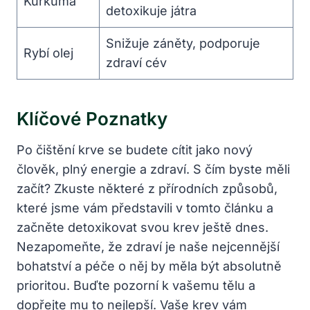
Kurkuma
detoxikuje​ játra
Snižuje záněty, podporuje
Rybí olej
zdraví cév
Klíčové Poznatky
Po čištění krve⁢ se budete cítit‌ jako nový
člověk, plný energie ⁣a zdraví. S čím ⁣byste měli
začít? Zkuste některé z​ přírodních způsobů,
které⁣ jsme vám představili v tomto článku a
začněte detoxikovat svou krev ještě dnes.
Nezapomeňte, že zdraví je naše nejcennější
bohatství ‍a ‍péče o ⁣něj by měla být⁤ absolutně
prioritou. Buďte pozorní k vašemu ⁣tělu a
dopřejte mu to nejlepší. Vaše⁣ krev vám