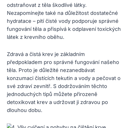
odstraňovat‍ z ‌těla‌ škodlivé ‍látky.‍
Nezapomínejte také⁣ na důležitost dostatečné
hydratace – pití čisté vody⁢ podporuje ⁤správné
fungování ⁢těla​ a‌ přispívá k‌ odplavení toxických
látek z ⁢krevního oběhu.
Zdravá a ​čistá krev je základním
předpokladem pro správné ⁣fungování našeho⁣
těla. Proto je důležité nezanedbávat
konzumaci⁣ čistících‌ tekutin a vody a pečovat o
své ⁣zdraví zevnitř. S dodržováním těchto
jednoduchých⁢ tipů ⁤můžete ⁣přirozeně
detoxikovat⁢ krev a ⁢udržovat ji zdravou po
dlouhou dobu.