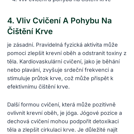
4. Vliv Cvičení ‌a ⁢pohybu Na
‌čištění Krve
je‌ zásadní. Pravidelná fyzická aktivita ⁤může
pomoci zlepšit krevní oběh a odstranit toxiny ⁢z
těla.​ Kardiovaskulární cvičení, jako je ⁤běhání
nebo​ plavání, zvyšuje srdeční frekvenci‍ a
stimuluje průtok⁤ krve, což⁢ může přispět k
efektivnímu čištění krve.
Další formou cvičení, ​která může pozitivně​
ovlivnit krevní oběh, je jóga. Jógové pozice a
dechová cvičení ⁢mohou ‌podpořit ​detoxikaci
těla a zlepšit cirkulaci krve. Je důležité⁣ najít