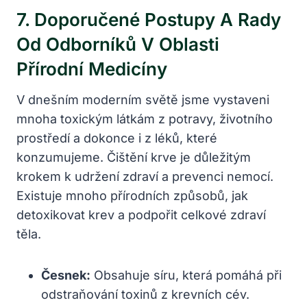
7. Doporučené Postupy A Rady
Od Odborníků‌ V Oblasti
Přírodní Medicíny
V dnešním moderním‌ světě jsme vystaveni
mnoha toxickým ‍látkám z potravy, životního
prostředí a dokonce i z ​léků, které
konzumujeme. ⁢Čištění⁢ krve‍ je důležitým
krokem k udržení zdraví a prevenci nemocí.‍
Existuje ⁤mnoho přírodních způsobů,‌ jak
detoxikovat ⁢krev a podpořit celkové ⁤zdraví
těla.
Česnek:
Obsahuje síru, která pomáhá při
odstraňování toxinů⁣ z krevních cév.