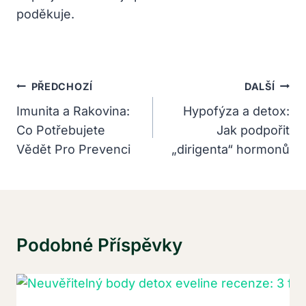
poděkuje.
Navigace
PŘEDCHOZÍ
DALŠÍ
Pro
Imunita a Rakovina:
Hypofýza a detox:
Co Potřebujete
Jak podpořit
Příspěvek
Vědět Pro Prevenci
„dirigenta“ hormonů
Podobné Příspěvky