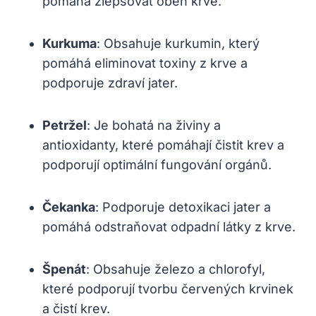
pomáhá⁢ zlepšovat oběh krve.
Kurkuma
: Obsahuje kurkumin, který
pomáhá eliminovat toxiny z krve a
podporuje zdraví ‍jater.
Petržel
: Je ‌bohatá na ‌živiny a
antioxidanty, které‌ pomáhají čistit krev ⁢a
podporují optimální fungování orgánů.
Čekanka
: Podporuje ​detoxikaci jater a
pomáhá odstraňovat odpadní⁤ látky z krve.
Špenát
: Obsahuje železo a chlorofyl,
které podporují tvorbu ‌červených‍ krvinek
a čistí krev.