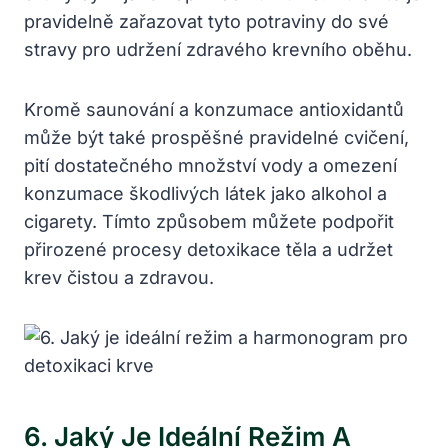
pravidelně zařazovat tyto potraviny‌ do své
stravy⁤ pro udržení zdravého krevního oběhu.
Kromě saunování ‍a ‌konzumace antioxidantů
může být⁤ také prospěšné ⁣pravidelné‍ cvičení,
⁣pití‌ dostatečného ⁣množství vody a omezení
konzumace škodlivých látek ⁢jako alkohol a
cigarety. Tímto způsobem můžete podpořit
‌přirozené procesy detoxikace těla ⁤a udržet
krev⁢ čistou a zdravou.
6. ‌Jaký Je Ideální Režim A