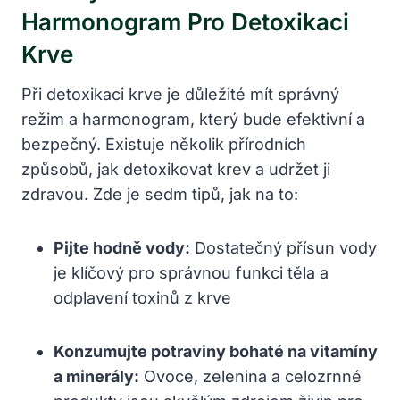
Harmonogram Pro Detoxikaci
Krve
Při detoxikaci krve je důležité mít správný
režim a harmonogram, který‍ bude ⁢efektivní‍ a
bezpečný. Existuje několik‍ přírodních
způsobů, jak⁤ detoxikovat krev a​ udržet ji
zdravou. Zde je ​sedm tipů, jak na to:
Pijte hodně vody:
Dostatečný přísun ⁣vody
je klíčový ⁣pro správnou funkci těla a
odplavení toxinů z ‍krve
Konzumujte potraviny bohaté ‍na vitamíny
a minerály:
Ovoce, zelenina a ⁢celozrnné