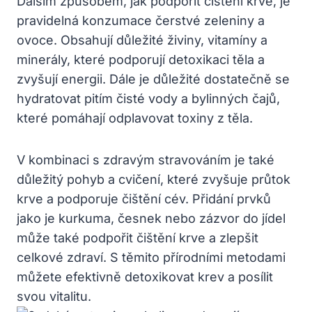
Dalším způsobem, jak podpořit čištění krve, je
pravidelná konzumace ‍čerstvé⁢ zeleniny a
ovoce. Obsahují důležité živiny, vitamíny a⁢
minerály, které podporují‍ detoxikaci těla a
zvyšují⁤ energii. Dále⁤ je důležité dostatečně se
⁤hydratovat​ pitím čisté vody a bylinných čajů,
které pomáhají‌ odplavovat‌ toxiny z těla.
V kombinaci s zdravým stravováním je také
důležitý pohyb a cvičení, které zvyšuje ‌průtok⁢
krve a ‍podporuje čištění cév. Přidání prvků
jako je⁣ kurkuma, česnek nebo zázvor⁤ do jídel
může také podpořit čištění ‍krve⁢ a zlepšit ​
celkové zdraví. S těmito přírodními ⁣metodami
můžete efektivně detoxikovat krev a ​posílit
svou vitalitu.