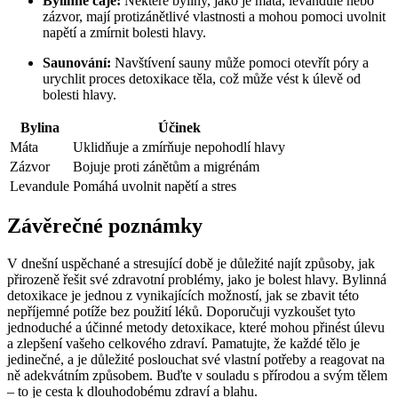
Bylinné čaje:
Některé byliny, jako je máta, levandule nebo
zázvor, mají protizánětlivé vlastnosti a mohou pomoci uvolnit
napětí a zmírnit bolesti hlavy.
Saunování:
Navštívení sauny může pomoci otevřít póry a
urychlit proces detoxikace těla, což může vést k úlevě od
bolesti hlavy.
Bylina
Účinek
Máta
Uklidňuje a zmírňuje nepohodlí hlavy
Zázvor
Bojuje proti zánětům a migrénám
Levandule
Pomáhá uvolnit napětí a stres
Závěrečné poznámky
V dnešní uspěchané a stresující době je důležité najít způsoby, jak
přirozeně řešit své zdravotní problémy, jako je bolest hlavy. Bylinná
detoxikace je jednou z vynikajících možností, jak se zbavit této
nepříjemné potíže bez použití léků. Doporučuji vyzkoušet tyto
jednoduché a účinné metody detoxikace, které mohou přinést úlevu
a zlepšení vašeho celkového zdraví. Pamatujte, že každé tělo je
jedinečné, a je důležité poslouchat své vlastní potřeby a reagovat na
ně adekvátním způsobem. Buďte v souladu s přírodou a svým tělem
– to je cesta k dlouhodobému zdraví a blahu.