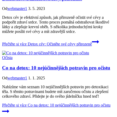
Od
webmaster1
3. 5. 2023
Detox cév je efektivní způsob, jak přirozeně očistit své cévy a
podpořit zdraví srdce. Tento proces pomáhá odstraňovat škodlivé
látky a zlepšuje krevní oběh. S několika jednoduchými kroky
můžete posílit své cévy a mít zdravější srdce.
Přečtěte si více
Detox cév: Očistěte své cévy přirozeně
Očista
Co na detox: 10 nejúčinnějších potravin pro očistu
Od
webmaster1
1. 1. 2025
Nabízíme vám seznam 10 nejúčinnějších potravin pro detoxikaci
těla. S těmito potravinami budete mít zaručenou očistu a zlepšení
celkového zdraví. Přidejte je do svého jídelníčku hned teď!
Přečtěte si více
Co na detox: 10 nejúčinnějších potravin pro očistu