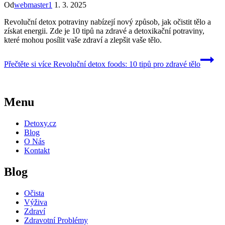
Od
webmaster1
1. 3. 2025
Revoluční detox potraviny nabízejí nový způsob, jak očistit tělo a
získat energii. Zde je 10 tipů na zdravé a detoxikační potraviny,
které mohou posílit vaše zdraví a zlepšit vaše tělo.
Přečtěte si více
Revoluční detox foods: 10 tipů pro zdravé tělo
Menu
Detoxy.cz
Blog
O Nás
Kontakt
Blog
Očista
Výživa
Zdraví
Zdravotní Problémy