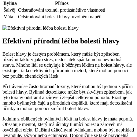
Bylina
Přínos
Šalvěj
Odstraňování toxinů, protizánětlivé vlastnosti
Máta
Odstraňování bolesti hlavy, uvolnění napětí
Efektivní přírodní léčba bolesti hlavy
Bolest hlavy je častým problémem, který může být způsoben
různými faktory jako stres, nedostatek spánku nebo nevhodná
strava. Mnoho lidí se uchyluje k běžným lékům na bolest hlavy, ale
existuje i řada efektivních přírodních metod, které mohou pomoci
bez použití chemických látek.
Při trávení se často hromadí toxiny, které mohou být jednou z příčin
bolesti hlavy. Bylinná detoxikace může být skvělým způsobem, jak
tyto toxiny odstranit a zároveň zlepšit celkovou pohodu. Existuje
mnoho bylinných čajů a přírodních doplňků, které mají detoxikační
účinky a mohou pomoci zmírnit bolest hlavy.
Jedním z oblíbených bylinných léků na bolest hlavy je máta peprná.
Obsahuje mentol, který má účinky tlumící bolest a zároveň má
osvěžující efekt. Dalšími užitečnými bylinkami mohou být například
levandule, zázvor nebo echinacea. Doporučuje se také pravidelná