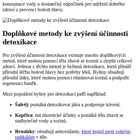
konzumace vody a dostatečný odpočinek pro udržení dobrého
zdraví a prevenci bolesti hlavy.
Doplňkové metody ke zvýšení účinnosti
detoxikace
Pro zvýšení účinnosti detoxikace existuje mnoho doplňkových
metod, které mohou pomoci tělu zbavit se toxinů a zlepšit celkové
zdraví. Jednou z těchto metod je bylinná detoxikace, která přináší
přírodní léčbu bolesti hlavy bez potřeby léků. Byliny obsahují
přírodní látky, které mohou pomoci eliminovat toxinů a podpořit
regeneraci buněk.
Mezi populární byliny pro detoxikaci patří například:
Šalvěj
: pomáhá detoxikovat játra a podporuje trávení.
Kopřiva
: má diuretické účinky a pomáhá tělu zbavit se
nadbytečné vody a toxinů.
Brusinky
: obsahují antioxidanty,
které bojují proti volným
radikálům
v těle.