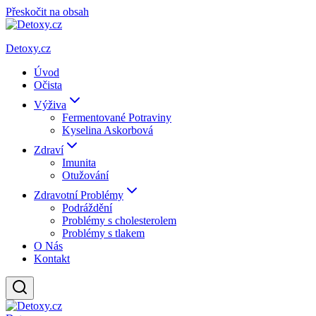
Přeskočit na obsah
Detoxy.cz
Úvod
Očista
Výživa
Fermentované Potraviny
Kyselina Askorbová
Zdraví
Imunita
Otužování
Zdravotní Problémy
Podráždění
Problémy s cholesterolem
Problémy s tlakem
O Nás
Kontakt