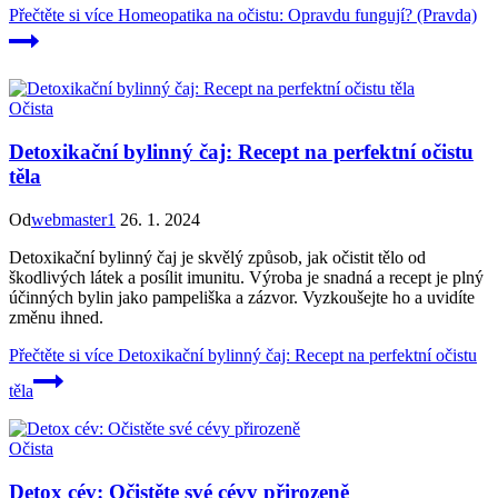
Přečtěte si více
Homeopatika na očistu: Opravdu fungují? (Pravda)
Očista
Detoxikační bylinný čaj: Recept na perfektní očistu
těla
Od
webmaster1
26. 1. 2024
Detoxikační bylinný čaj je skvělý způsob, jak očistit tělo od
škodlivých látek a posílit imunitu. Výroba je snadná a recept je plný
účinných bylin jako pampeliška a zázvor. Vyzkoušejte ho a uvidíte
změnu ihned.
Přečtěte si více
Detoxikační bylinný čaj: Recept na perfektní očistu
těla
Očista
Detox cév: Očistěte své cévy přirozeně