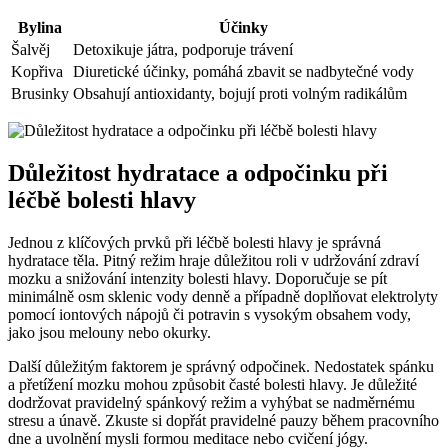
Bylina
Účinky
Šalvěj
Detoxikuje játra, podporuje trávení
Kopřiva
Diuretické účinky, pomáhá zbavit se nadbytečné vody
Brusinky
Obsahují antioxidanty, bojují proti volným radikálům
Důležitost hydratace a odpočinku při
léčbě bolesti hlavy
Jednou z klíčových prvků při léčbě bolesti hlavy je správná
hydratace těla. Pitný režim hraje důležitou roli v udržování zdraví
mozku a snižování intenzity bolesti hlavy. Doporučuje se pít
minimálně osm sklenic vody denně a případně doplňovat elektrolyty
pomocí iontových nápojů či potravin s vysokým obsahem vody,
jako jsou melouny nebo okurky.
Další důležitým faktorem je správný odpočinek. Nedostatek spánku
a přetížení mozku mohou způsobit časté bolesti hlavy. Je důležité
dodržovat pravidelný spánkový režim a vyhýbat se nadměrnému
stresu a únavě. Zkuste si dopřát pravidelné pauzy během pracovního
dne a uvolnění mysli formou meditace nebo cvičení jógy.