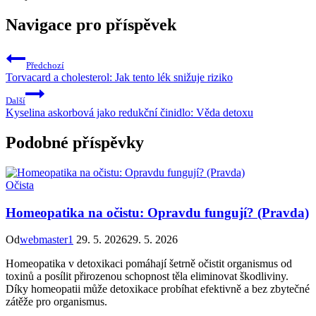
Navigace pro příspěvek
Předchozí
Torvacard a cholesterol: Jak tento lék snižuje riziko
Další
Kyselina askorbová jako redukční činidlo: Věda detoxu
Podobné příspěvky
Očista
Homeopatika na očistu: Opravdu fungují? (Pravda)
Od
webmaster1
29. 5. 2026
29. 5. 2026
Homeopatika v detoxikaci pomáhají šetrně očistit organismus od
toxinů a posílit přirozenou schopnost těla eliminovat škodliviny.
Díky homeopatii může detoxikace probíhat efektivně a bez zbytečné
zátěže pro organismus.