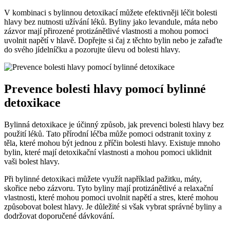
V kombinaci s bylinnou detoxikací můžete efektivněji léčit bolesti
hlavy bez nutnosti užívání léků. Byliny jako levandule, máta nebo
zázvor mají přirozené protizánětlivé vlastnosti a mohou pomoci
uvolnit napětí v hlavě. Dopřejte si čaj z těchto bylin nebo je zařaďte
do svého jídelníčku a pozorujte úlevu od bolesti hlavy.
Prevence bolesti hlavy pomocí bylinné
detoxikace
Bylinná detoxikace je účinný způsob, jak prevenci bolesti hlavy bez
použití léků. Tato přírodní léčba může pomoci odstranit toxiny z
těla, které mohou být jednou z příčin bolesti hlavy. Existuje mnoho
bylin, které mají detoxikační vlastnosti a mohou pomoci uklidnit
vaši bolest hlavy.
Při bylinné detoxikaci můžete využít například pažitku, máty,
skořice nebo zázvoru. Tyto byliny mají protizánětlivé a relaxační
vlastnosti, které mohou pomoci uvolnit napětí a stres, které mohou
způsobovat bolest hlavy. Je důležité si však vybrat správné byliny a
dodržovat doporučené dávkování.