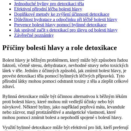
Jednoduché byliny pro detoxikaci těla
Efektivní přírodní léčba bolesti hlavy
Doplňkové metody ke zvýšení účinnosti detoxikace
Důležitost hydratace a odpočinku při léčbě bolesti hlavy
Prevence bolesti hlavy pomocí bylinné detoxikace
Jak správně začít s detoxikací pro úlevu od bolesti hlavy
Závěrečné poznámky
Příčiny bolesti hlavy a role detoxikace
Bolest hlavy je běžným problémem, který může být způsoben řadou
faktorů, včetně stresu, dehydratace, nevhodné stravy nebo toxických
látek v těle. Jedním z účinných způsobů, jak zmírnit bolest hlavy, je
provést detoxikaci těla pomocí bylinných léčivých přípravků. Tyto
přírodní látky mohou pomoci odstranit toxiny z těla a zlepšit celkové
zdraví.
Bylinná detoxikace může být účinnou alternativou k běžným lékům
proti bolesti hlavy, které mohou mít vedlejší účinky nebo být
návykové. Některé byliny, jako například pepřová máta, levandule
nebo zázvor, mají protizánětlivé a analgetické vlastnosti, které
mohou pomoci zmírnit bolest a nepohodlí spojené s bolestí hlavy.
Využití bylinné detoxikace může být efektivní pro lidi, kteří preferují