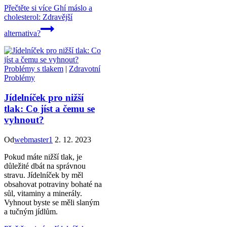
Přečtěte si více
Ghí máslo a
cholesterol: Zdravější
alternativa?
Problémy s tlakem
|
Zdravotní
Problémy
Jídelníček pro nižší
tlak: Co jíst a čemu se
vyhnout?
Od
webmaster1
2. 12. 2023
Pokud máte nižší tlak, je
důležité dbát na správnou
stravu. Jídelníček by měl
obsahovat potraviny bohaté na
sůl, vitaminy a minerály.
Vyhnout byste se měli slaným
a tučným jídlům.