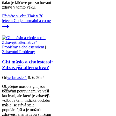
tlaku je klíčové pro zachování
zdraví v tomto věku.
Přečtěte si více
Tlak v 70
letech: Co je normální a co ne
Problémy s cholesterolem
|
Zdravotní Problémy
Ghí máslo a cholesterol:
Zdravější alternativa?
Od
webmaster1
8. 6. 2025
Obyčejné máslo a ghí jsou
běžnými potravinami ve vaší
kuchyni, ale které je zdravější
volbou? Ghí, indická obdoba
másla, se stává stále
populárnější a je možná
zdravější alternativou s nižším