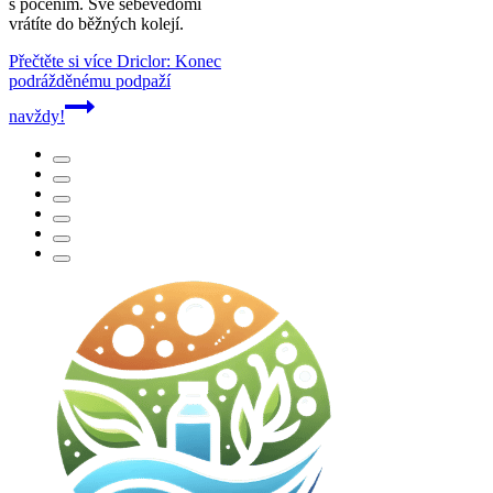
s pocením. Své sebevědomí
vrátíte do běžných kolejí.
Přečtěte si více
Driclor: Konec
podrážděnému podpaží
navždy!