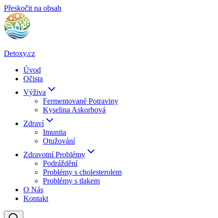
Přeskočit na obsah
Detoxy.cz
Úvod
Očista
Výživa
Fermentované Potraviny
Kyselina Askorbová
Zdraví
Imunita
Otužování
Zdravotní Problémy
Podráždění
Problémy s cholesterolem
Problémy s tlakem
O Nás
Kontakt