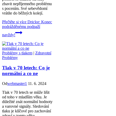
zbavit nepříjemného problému
s pocením. Své sebevědomí
vrátíte do běžných kolejí.
Přečtěte si více
Driclor: Konec
podrážděnému podpaží
navždy!
Problémy s tlakem
|
Zdravotní
Problémy
Tlak v 70 letech: Co je
normální a co ne
Od
webmaster1
11. 6. 2024
Tlak v 70 letech se může lišit
od toho v mladším věku. Je
důležité znát normální hodnoty
a varovné signály. Sledování
tlaku je klíčové pro zachování
zdraví v tomto věku.