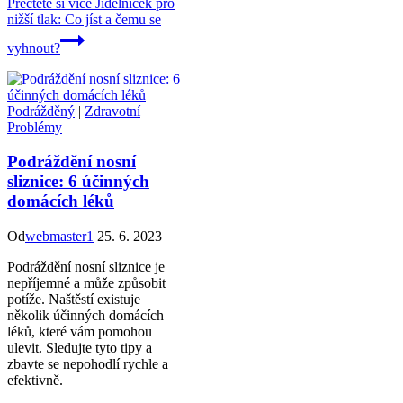
Přečtěte si více
Jídelníček pro
nižší tlak: Co jíst a čemu se
vyhnout?
Podrážděný
|
Zdravotní
Problémy
Podráždění nosní
sliznice: 6 účinných
domácích léků
Od
webmaster1
25. 6. 2023
Podráždění nosní sliznice je
nepříjemné a může způsobit
potíže. Naštěstí existuje
několik účinných domácích
léků, které vám pomohou
ulevit. Sledujte tyto tipy a
zbavte se nepohodlí rychle a
efektivně.