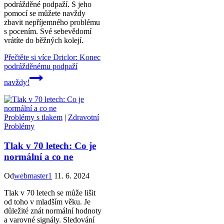
podrážděné podpaží. S jeho
pomocí se můžete navždy
zbavit nepříjemného problému
s pocením. Své sebevědomí
vrátíte do běžných kolejí.
Přečtěte si více
Driclor: Konec
podrážděnému podpaží
navždy!
Problémy s tlakem
|
Zdravotní
Problémy
Tlak v 70 letech: Co je
normální a co ne
Od
webmaster1
11. 6. 2024
Tlak v 70 letech se může lišit
od toho v mladším věku. Je
důležité znát normální hodnoty
a varovné signály. Sledování