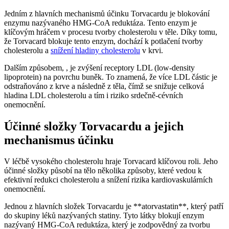
Jedním z hlavních mechanismů účinku Torvacardu je blokování
enzymu nazývaného HMG-CoA reduktáza. Tento enzym je
klíčovým hráčem v procesu tvorby cholesterolu v těle. Díky tomu,
že Torvacard blokuje tento enzym, dochází k potlačení tvorby
cholesterolu a
snížení hladiny cholesterolu
v krvi.
Dalším způsobem, , je zvýšení receptory LDL (low-density
lipoprotein) na povrchu buněk. To znamená, že více LDL částic je
odstraňováno z krve a následně z těla, čímž se snižuje celková
hladina LDL cholesterolu a tím i riziko srdečně-cévních
onemocnění.
Účinné složky Torvacardu a jejich
mechanismus účinku
V léčbě vysokého cholesterolu hraje Torvacard klíčovou roli. Jeho
účinné složky působí na tělo několika způsoby, které vedou k
efektivní redukci cholesterolu a snížení rizika kardiovaskulárních
onemocnění.
Jednou z hlavních složek Torvacardu je **atorvastatin**, který patří
do skupiny léků nazývaných statiny. Tyto látky blokují enzym
nazývaný HMG-CoA reduktáza, který je zodpovědný za tvorbu