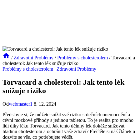
/
Zdravotní Problémy
/
Problémy s cholesterolem
/
Torvacard a
cholesterol: Jak tento lék snižuje riziko
Problémy s cholesterolem
|
Zdravotní Problémy
Torvacard a cholesterol: Jak tento lék
snižuje riziko
Od
webmaster1
8. 12. 2024
Představte si, že můžete snížit své riziko srdečních onemocnění a
cévní mozkové příhody s jedinou tabletou. To je realita pro mnoho
lidí díky léku Torvacard. Jak tento účinný lék dokáže snižovat
hladinu cholesterolu a ochránit vaše zdraví? Přečtěte si náš článek a
dozvíte se vše, co potřebujete vědět.