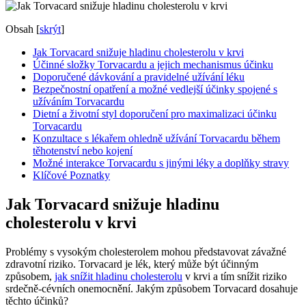
Obsah
[
skrýt
]
Jak Torvacard snižuje hladinu cholesterolu v krvi
Účinné složky Torvacardu a jejich mechanismus účinku
Doporučené dávkování a pravidelné užívání léku
Bezpečnostní opatření a možné vedlejší účinky spojené s
užíváním Torvacardu
Dietní a životní styl doporučení pro maximalizaci účinku
Torvacardu
Konzultace s lékařem ohledně užívání Torvacardu během
těhotenství nebo kojení
Možné interakce Torvacardu s jinými léky a doplňky stravy
Klíčové Poznatky
Jak Torvacard snižuje hladinu
cholesterolu v krvi
Problémy s vysokým cholesterolem mohou představovat závažné
zdravotní riziko. Torvacard je lék, který může být účinným
způsobem,
jak snížit hladinu cholesterolu
v krvi a tím snížit riziko
srdečně-cévních onemocnění. Jakým způsobem Torvacard dosahuje
těchto účinků?