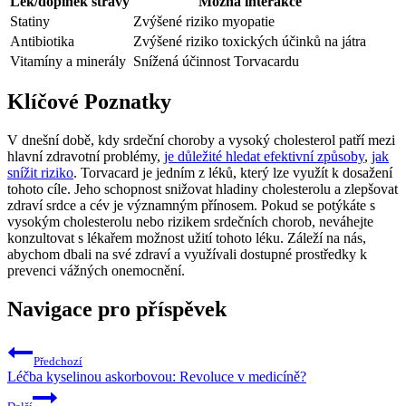
Lék/doplňek stravy
Možná interakce
Statiny
Zvýšené riziko myopatie
Antibiotika
Zvýšené riziko toxických účinků na játra
Vitamíny a minerály
Snížená účinnost Torvacardu
Klíčové Poznatky
V dnešní době, kdy srdeční choroby a vysoký cholesterol patří mezi
hlavní zdravotní problémy,
je důležité hledat efektivní způsoby
,
jak
snížit riziko
. Torvacard je jedním z léků, který lze využít k dosažení
tohoto cíle. Jeho schopnost snižovat hladiny cholesterolu a zlepšovat
zdraví srdce a cév je významným přínosem. Pokud se potýkáte s
vysokým cholesterolu nebo rizikem srdečních chorob, neváhejte
konzultovat s lékařem možnost užití tohoto léku. Záleží na nás,
abychom dbali na své zdraví a využívali dostupné prostředky k
prevenci vážných onemocnění.
Navigace pro příspěvek
Předchozí
Léčba kyselinou askorbovou: Revoluce v medicíně?