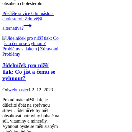
obsahem cholesterolu.
Přečtěte si více
Ghí máslo a
cholesterol: Zdravější
alternativa?
Problémy s tlakem
|
Zdravotní
Problémy
Jídelníček pro nižší
tlak: Co jíst a čemu se
vyhnout?
Od
webmaster1
2. 12. 2023
Pokud máte nižší tlak, je
důležité dbát na správnou
stravu. Jídelníček by měl
obsahovat potraviny bohaté na
sůl, vitaminy a minerály.
Vyhnout byste se měli slaným
a tučným jídlům.