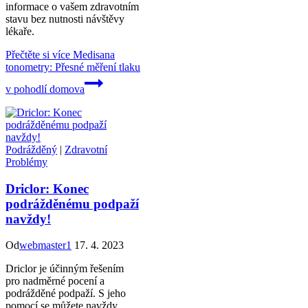
informace o vašem zdravotním
stavu bez nutnosti návštěvy
lékaře.
Přečtěte si více
Medisana
tonometry: Přesné měření tlaku
v pohodlí domova
Podrážděný
|
Zdravotní
Problémy
Driclor: Konec
podrážděnému podpaží
navždy!
Od
webmaster1
17. 4. 2023
Driclor je účinným řešením
pro nadměrné pocení a
podrážděné podpaží. S jeho
pomocí se můžete navždy