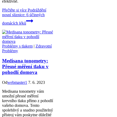
efektivně.
Přečtěte si více
Podráždění
nosní sliznice: 6 účinných
domácích léků
Problémy s tlakem
|
Zdravotní
Problémy
Medisana tonometry:
Přesné měření tlaku v
pohodlí domova
Od
webmaster1
7. 6. 2023
Medisana tonometry vám
umožní přesné měření
krevního tlaku přímo z pohodlí
vašeho domova. Tento
spolehlivý a snadno použitelný
přístroj vám poskytne důležité