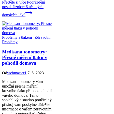
Přečtěte si více
Podráždění
nosní sliznice: 6 účinných
domácích léků
Problémy s tlakem
|
Zdravotní
Problémy
Medisana tonometry:
Přesné měření tlaku v
pohodlí domova
Od
webmaster1
7. 6. 2023
Medisana tonometry vám
umožní přesné měření
krevního tlaku přímo z pohodlí
vašeho domova. Tento
spolehlivý a snadno použitelný
přístroj vám poskytne důležité
informace o vašem zdravotním
stavu bez nutnosti návštěvy