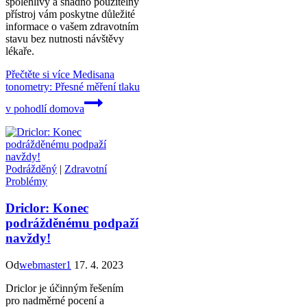
spolehlivý a snadno použitelný
přístroj vám poskytne důležité
informace o vašem zdravotním
stavu bez nutnosti návštěvy
lékaře.
Přečtěte si více
Medisana
tonometry: Přesné měření tlaku
v pohodlí domova
Podrážděný
|
Zdravotní
Problémy
Driclor: Konec
podrážděnému podpaží
navždy!
Od
webmaster1
17. 4. 2023
Driclor je účinným řešením
pro nadměrné pocení a