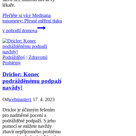
lékaře.
Přečtěte si více
Medisana
tonometry: Přesné měření tlaku
v pohodlí domova
Podrážděný
|
Zdravotní
Problémy
Driclor: Konec
podrážděnému podpaží
navždy!
Od
webmaster1
17. 4. 2023
Driclor je účinným řešením
pro nadměrné pocení a
podrážděné podpaží. S jeho
pomocí se můžete navždy
zbavit nepříjemného problému