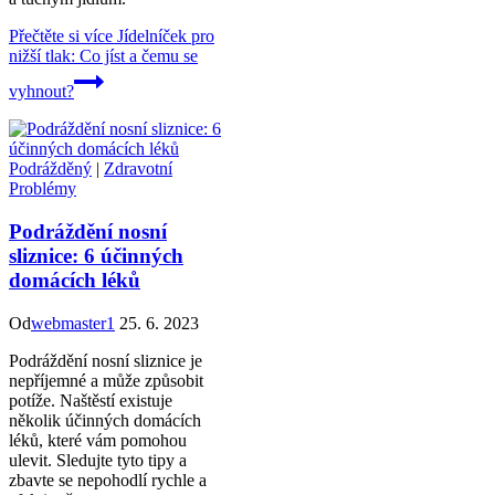
Přečtěte si více
Jídelníček pro
nižší tlak: Co jíst a čemu se
vyhnout?
Podrážděný
|
Zdravotní
Problémy
Podráždění nosní
sliznice: 6 účinných
domácích léků
Od
webmaster1
25. 6. 2023
Podráždění nosní sliznice je
nepříjemné a může způsobit
potíže. Naštěstí existuje
několik účinných domácích
léků, které vám pomohou
ulevit. Sledujte tyto tipy a
zbavte se nepohodlí rychle a