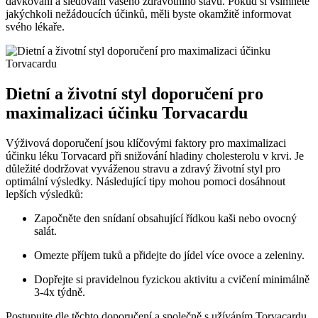
dávkování a sledování vašeho zdravotního stavu. Pokud si všimnete
jakýchkoli nežádoucích účinků, měli byste okamžitě informovat
svého lékaře.
Dietní a životní styl doporučení pro
maximalizaci účinku Torvacardu
Výživová doporučení jsou klíčovými faktory pro maximalizaci
účinku léku Torvacard při snižování hladiny cholesterolu v krvi. Je
důležité dodržovat vyváženou stravu a zdravý životní styl pro
optimální výsledky. Následující tipy mohou pomoci dosáhnout
lepších výsledků:
Započněte den snídaní obsahující řídkou kaši nebo ovocný
salát.
Omezte příjem tuků a přidejte do jídel více ovoce a zeleniny.
Dopřejte si pravidelnou fyzickou aktivitu a cvičení minimálně
3-4x týdně.
Postupujte dle těchto doporučení a společně s užíváním Torvacardu