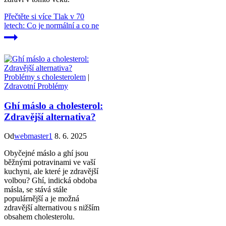
Přečtěte si více
Tlak v 70
letech: Co je normální a co ne
Problémy s cholesterolem
|
Zdravotní Problémy
Ghí máslo a cholesterol:
Zdravější alternativa?
Od
webmaster1
8. 6. 2025
Obyčejné máslo a ghí jsou
běžnými potravinami ve vaší
kuchyni, ale které je zdravější
volbou? Ghí, indická obdoba
másla, se stává stále
populárnější a je možná
zdravější alternativou s nižším
obsahem cholesterolu.