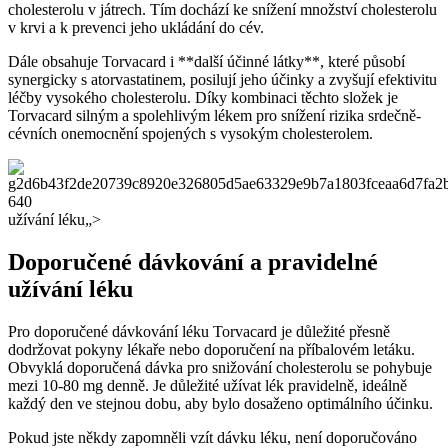
cholesterolu v játrech. Tím dochází ke snížení množství cholesterolu
v krvi a k prevenci jeho ukládání do cév.
Dále obsahuje Torvacard i **další účinné látky**, které působí
synergicky s atorvastatinem, posilují jeho účinky a zvyšují efektivitu
léčby vysokého cholesterolu. Díky kombinaci těchto složek je
Torvacard silným a spolehlivým lékem pro snížení rizika srdečně-
cévních onemocnění spojených s vysokým cholesterolem.
užívání léku„>
Doporučené dávkování a pravidelné
užívání léku
Pro doporučené dávkování léku Torvacard je důležité přesně
dodržovat pokyny lékaře nebo doporučení na příbalovém letáku.
Obvyklá doporučená dávka pro snižování cholesterolu se pohybuje
mezi 10-80 mg denně. Je důležité užívat lék pravidelně, ideálně
každý den ve stejnou dobu, aby bylo dosaženo optimálního účinku.
Pokud jste někdy zapomněli vzít dávku léku, není doporučováno