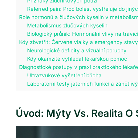
Příznaky žlučníkových potíží
Referred pain: Proč bolest vystřeluje do jinýc
Role hormonů a žlučových kyselin v metabolis
Metabolismus žlučových kyselin
Biologický průnik: Hormonální vlivy na trávic
Kdy zbystřit: Červené vlajky a emergency stavy
Neurologické deficity a vizuální poruchy
Kdy okamžitě vyhledat lékařskou pomoc
Diagnostické postupy v praxi praktického lékaře
Ultrazvukové vyšetření břicha
Laboratorní testy jaterních funkcí a zánětli
Úvod: Mýty Vs. Realita O 