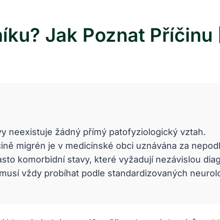
níku? Jak Poznat Příčinu
vy neexistuje žádný přímý patofyziologický vztah.
říčině migrén je v medicínské obci uznávána za nepo
asto komorbidní stavy, které vyžadují nezávislou diag
vy musí vždy probíhat podle standardizovaných neurol