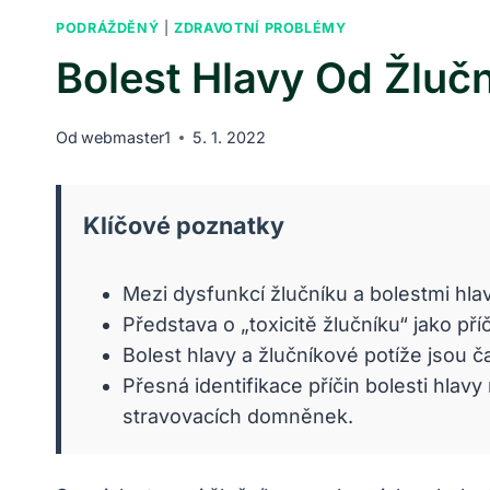
PODRÁŽDĚNÝ
|
ZDRAVOTNÍ PROBLÉMY
Bolest Hlavy Od Žluč
Od
webmaster1
5. 1. 2022
Klíčové poznatky
Mezi dysfunkcí žlučníku a bolestmi hla
Představa o „toxicitě žlučníku“ jako p
Bolest hlavy a žlučníkové potíže jsou č
Přesná identifikace příčin bolesti hla
stravovacích domněnek.