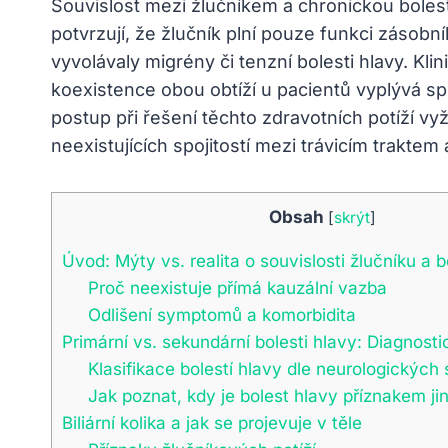
Souvislost mezi žlučníkem a chronickou bolestí
potvrzují, že žlučník plní pouze funkci zásob
vyvolávaly migrény či tenzní bolesti hlavy. 
koexistence obou obtíží u pacientů vyplývá sp
postup při řešení těchto zdravotních potíží vy
neexistujících spojitostí mezi trávicím trakte
Obsah
[
skrýt
]
Úvod: Mýty vs. realita o souvislosti žlučníku a b
Proč neexistuje přímá kauzální vazba
Odlišení symptomů a komorbidita
Primární vs. sekundární bolesti hlavy: Diagnost
Klasifikace bolestí hlavy dle neurologických
Jak poznat, kdy je bolest hlavy příznakem 
Biliární kolika a jak se projevuje v těle