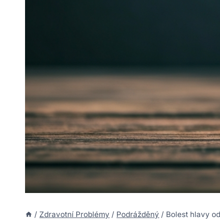
/
Zdravotní Problémy
/
Podrážděný
/
Bolest hlavy o