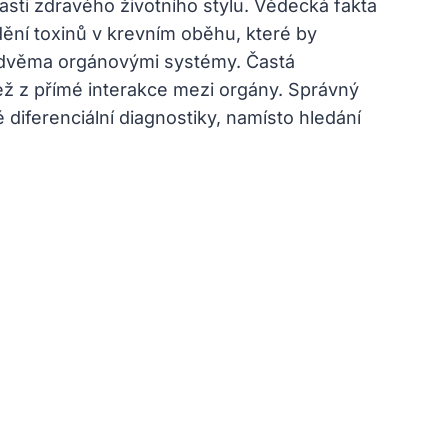
asti zdravého životního stylu. Vědecká fakta
dění toxinů v krevním oběhu, které by
to dvěma orgánovými systémy. Častá
než z přímé interakce mezi orgány. Správný
 diferenciální diagnostiky, namísto hledání