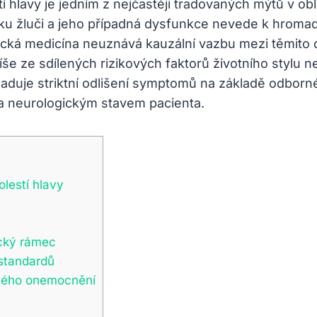
 hlavy je jedním z nejčastěji tradovaných mýtů v obl
níku žluči a jeho případná dysfunkce nevede k hroma
Klinická medicína neuznává kauzální vazbu mezi těmi
íše ze sdílených rizikových faktorů životního stylu 
žaduje striktní odlišení symptomů na základě odborné
m a neurologickým stavem pacienta.
olestí hlavy
ický rámec
 standardů
jiného onemocnění