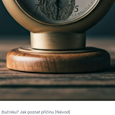
d žlučníku? Jak poznat příčinu [Návod]