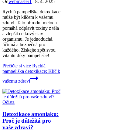
Od
webmaster1
18. 4. 2025
Rychlá pampeliška detoxikace
může být klíčem k vašemu
zdraví. Tato přírodní metoda
pomáhá odplavit toxiny z těla
a zlepšit celkový stav
organismu. Je jednoduchá,
účinná a bezpečná pro
každého. Získejte zpět svou
vitalitu díky pampelišce!
Přečtěte si více
Rychlá
pampeliška detoxikace: Klíč k
vašemu zdraví
Očista
Detoxikace amoniaku:
Proč je důležitá pro
vaše zdraví?