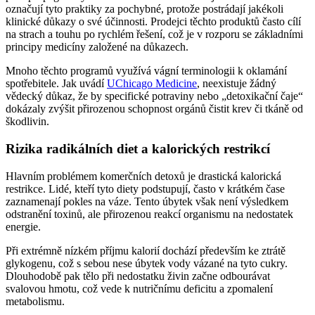
označují tyto praktiky za pochybné, protože postrádají jakékoli
klinické důkazy o své účinnosti. Prodejci těchto produktů často cílí
na strach a touhu po rychlém řešení, což je v rozporu se základními
principy medicíny založené na důkazech.
Mnoho těchto programů využívá vágní terminologii k oklamání
spotřebitele. Jak uvádí
UChicago Medicine
, neexistuje žádný
vědecký důkaz, že by specifické potraviny nebo „detoxikační čaje“
dokázaly zvýšit přirozenou schopnost orgánů čistit krev či tkáně od
škodlivin.
Rizika radikálních diet a kalorických restrikcí
Hlavním problémem komerčních detoxů je drastická kalorická
restrikce. Lidé, kteří tyto diety podstupují, často v krátkém čase
zaznamenají pokles na váze. Tento úbytek však není výsledkem
odstranění toxinů, ale přirozenou reakcí organismu na nedostatek
energie.
Při extrémně nízkém příjmu kalorií dochází především ke ztrátě
glykogenu, což s sebou nese úbytek vody vázané na tyto cukry.
Dlouhodobě pak tělo při nedostatku živin začne odbourávat
svalovou hmotu, což vede k nutričnímu deficitu a zpomalení
metabolismu.