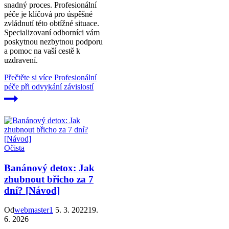
snadný proces. Profesionální
péče je klíčová pro úspěšné
zvládnutí této obtížné situace.
Specializovaní odborníci vám
poskytnou nezbytnou podporu
a pomoc na vaší cestě k
uzdravení.
Přečtěte si více
Profesionální
péče při odvykání závislostí
Očista
Banánový detox: Jak
zhubnout břicho za 7
dní? [Návod]
Od
webmaster1
5. 3. 2022
19.
6. 2026