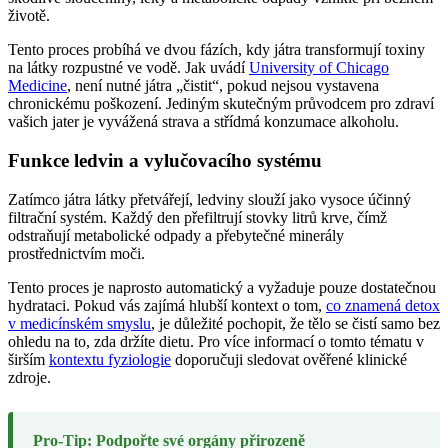
životě.
Tento proces probíhá ve dvou fázích, kdy játra transformují toxiny
na látky rozpustné ve vodě. Jak uvádí
University of Chicago
Medicine
, není nutné játra „čistit“, pokud nejsou vystavena
chronickému poškození. Jediným skutečným průvodcem pro zdraví
vašich jater je vyvážená strava a střídmá konzumace alkoholu.
Funkce ledvin a vylučovacího systému
Zatímco játra látky přetvářejí, ledviny slouží jako vysoce účinný
filtrační systém. Každý den přefiltrují stovky litrů krve, čímž
odstraňují metabolické odpady a přebytečné minerály
prostřednictvím moči.
Tento proces je naprosto automatický a vyžaduje pouze dostatečnou
hydrataci. Pokud vás zajímá hlubší kontext o tom,
co znamená detox
v medicínském smyslu
, je důležité pochopit, že tělo se čistí samo bez
ohledu na to, zda držíte dietu. Pro více informací o tomto tématu v
širším
kontextu fyziologie
doporučuji sledovat ověřené klinické
zdroje.
Pro-Tip: Podpořte své orgány přirozeně