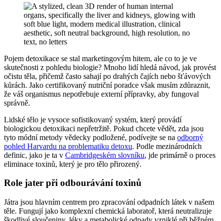
Pojem detoxikace se stal marketingovým hitem, ale co to je ve
skutečnosti z pohledu biologie? Mnoho lidí hledá návod, jak provést
očistu těla, přičemž často sahají po drahých čajích nebo šťávových
kůrách. Jako certifikovaný nutriční poradce však musím zdůraznit,
že váš organismus nepotřebuje externí přípravky, aby fungoval
správně.
Lidské tělo je vysoce sofistikovaný systém, který provádí
biologickou detoxikaci nepřetržitě. Pokud chcete vědět, zda jsou
tyto módní metody vědecky podložené, podívejte se na
odborný
pohled Harvardu na problematiku detoxu
. Podle mezinárodních
definic, jako je ta v
Cambridgeském slovníku
, jde primárně o proces
eliminace toxinů, který je pro tělo přirozený.
Role jater při odbourávání toxinů
Játra jsou hlavním centrem pro zpracování odpadních látek v našem
těle. Fungují jako komplexní chemická laboratoř, která neutralizuje
škodlivé sloučeniny, léky a metabolické odpady vzniklé při běžném