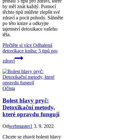
přináší 5 tipů pro zdraví, které
by měl znát každý. Pomocí
těchto tipů můžete zlepšit své
zdraví a pocit pohody. Sáhněte
po této knize a odkryjte
tajemství detoxikace vašeho
těla.
Přečtěte si více
Odhalená
detoxikace kniha: 5 tipů pro
zdraví
Očista
Bolest hlavy pryč:
Detoxikační metody,
které opravdu fungují
Od
webmaster1
3. 9. 2022
Chcete se zbavit bolesti hlavy