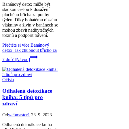
Banánový detox může být
sladkou cestou k dosažení
plochého břicha za pouhý
týden. Díky bohatému obsahu
vlákniny a živin v banánech se
mohou zbavit nadbytečných
toxinů a podpořit trávení.
Přečtěte si více
Banánový
detox: Jak zhubnout břicho za
7 dní? [Návod]
Očista
Odhalená detoxikace
kniha: 5 tipů pro
zdraví
Od
webmaster1
23. 9. 2023
Odhalená detoxikace kniha