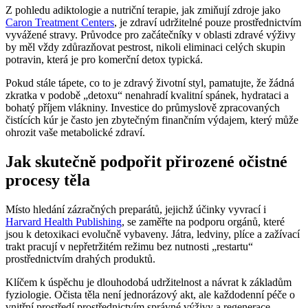
Z pohledu adiktologie a nutriční terapie, jak zmiňují zdroje jako
Caron Treatment Centers
, je zdraví udržitelné pouze prostřednictvím
vyvážené stravy. Průvodce pro začátečníky v oblasti zdravé výživy
by měl vždy zdůrazňovat pestrost, nikoli eliminaci celých skupin
potravin, která je pro komerční detox typická.
Pokud stále tápete, co to je zdravý životní styl, pamatujte, že žádná
zkratka v podobě „detoxu“ nenahradí kvalitní spánek, hydrataci a
bohatý příjem vlákniny. Investice do průmyslově zpracovaných
čistících kúr je často jen zbytečným finančním výdajem, který může
ohrozit vaše metabolické zdraví.
Jak skutečně podpořit přirozené očistné
procesy těla
Místo hledání zázračných preparátů, jejichž účinky vyvrací i
Harvard Health Publishing
, se zaměřte na podporu orgánů, které
jsou k detoxikaci evolučně vybaveny. Játra, ledviny, plíce a zažívací
trakt pracují v nepřetržitém režimu bez nutnosti „restartu“
prostřednictvím drahých produktů.
Klíčem k úspěchu je dlouhodobá udržitelnost a návrat k základům
fyziologie. Očista těla není jednorázový akt, ale každodenní péče o
vnitřní prostředí prostřednictvím správné výživy a regenerace.