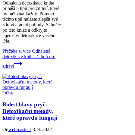
Odhalená detoxikace kniha
přináší 5 tipů pro zdraví, které
by měl znát každý. Pomocí
těchto tipů můžete zlepšit své
zdraví a pocit pohody. Sáhněte
po této knize a odkryjte
tajemství detoxikace vašeho
těla.
Přečtěte si více
Odhalená
detoxikace kniha: 5 tipů pro
zdraví
Očista
Bolest hlavy pryč:
Detoxikační metody,
které opravdu fungují
Od
webmaster1
3. 9. 2022