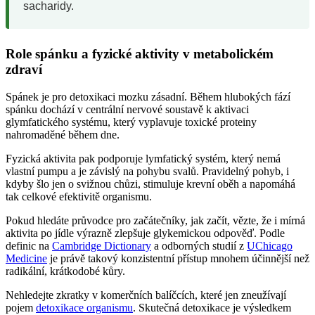
sacharidy.
Role spánku a fyzické aktivity v metabolickém
zdraví
Spánek je pro detoxikaci mozku zásadní. Během hlubokých fází
spánku dochází v centrální nervové soustavě k aktivaci
glymfatického systému, který vyplavuje toxické proteiny
nahromaděné během dne.
Fyzická aktivita pak podporuje lymfatický systém, který nemá
vlastní pumpu a je závislý na pohybu svalů. Pravidelný pohyb, i
kdyby šlo jen o svižnou chůzi, stimuluje krevní oběh a napomáhá
tak celkové efektivitě organismu.
Pokud hledáte průvodce pro začátečníky, jak začít, vězte, že i mírná
aktivita po jídle výrazně zlepšuje glykemickou odpověď. Podle
definic na
Cambridge Dictionary
a odborných studií z
UChicago
Medicine
je právě takový konzistentní přístup mnohem účinnější než
radikální, krátkodobé kůry.
Nehledejte zkratky v komerčních balíčcích, které jen zneužívají
pojem
detoxikace organismu
. Skutečná detoxikace je výsledkem