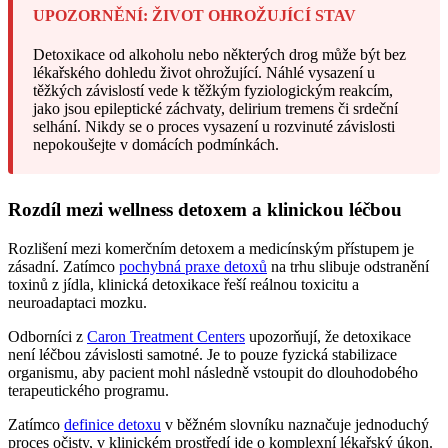
UPOZORNĚNÍ: ŽIVOT OHROŽUJÍCÍ STAV
Detoxikace od alkoholu nebo některých drog může být bez
lékařského dohledu život ohrožující. Náhlé vysazení u
těžkých závislostí vede k těžkým fyziologickým reakcím,
jako jsou epileptické záchvaty, delirium tremens či srdeční
selhání. Nikdy se o proces vysazení u rozvinuté závislosti
nepokoušejte v domácích podmínkách.
Rozdíl mezi wellness detoxem a klinickou léčbou
Rozlišení mezi komerčním detoxem a medicínským přístupem je
zásadní. Zatímco
pochybná praxe detoxů
na trhu slibuje odstranění
toxinů z jídla, klinická detoxikace řeší reálnou toxicitu a
neuroadaptaci mozku.
Odborníci z
Caron Treatment Centers
upozorňují, že detoxikace
není léčbou závislosti samotné. Je to pouze fyzická stabilizace
organismu, aby pacient mohl následně vstoupit do dlouhodobého
terapeutického programu.
Zatímco
definice detoxu
v běžném slovníku naznačuje jednoduchý
proces očisty, v klinickém prostředí jde o komplexní lékařský úkon.