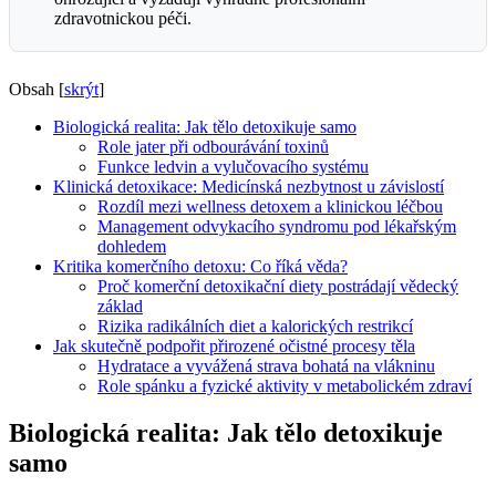
zdravotnickou péči.
Obsah
[
skrýt
]
Biologická realita: Jak tělo detoxikuje samo
Role jater při odbourávání toxinů
Funkce ledvin a vylučovacího systému
Klinická detoxikace: Medicínská nezbytnost u závislostí
Rozdíl mezi wellness detoxem a klinickou léčbou
Management odvykacího syndromu pod lékařským
dohledem
Kritika komerčního detoxu: Co říká věda?
Proč komerční detoxikační diety postrádají vědecký
základ
Rizika radikálních diet a kalorických restrikcí
Jak skutečně podpořit přirozené očistné procesy těla
Hydratace a vyvážená strava bohatá na vlákninu
Role spánku a fyzické aktivity v metabolickém zdraví
Biologická realita: Jak tělo detoxikuje
samo