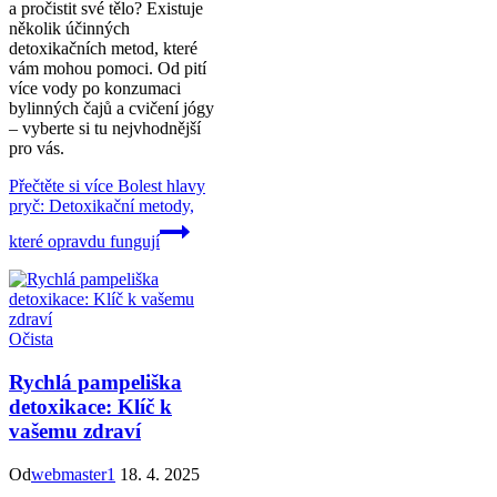
a pročistit své tělo? Existuje
několik účinných
detoxikačních metod, které
vám mohou pomoci. Od pití
více vody po konzumaci
bylinných čajů a cvičení jógy
– vyberte si tu nejvhodnější
pro vás.
Přečtěte si více
Bolest hlavy
pryč: Detoxikační metody,
které opravdu fungují
Očista
Rychlá pampeliška
detoxikace: Klíč k
vašemu zdraví
Od
webmaster1
18. 4. 2025