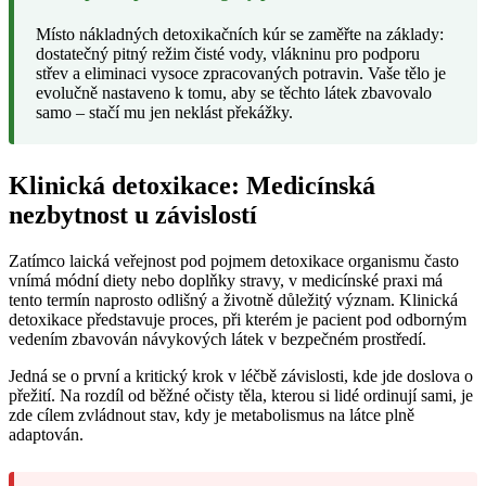
Místo nákladných detoxikačních kúr se zaměřte na základy:
dostatečný pitný režim čisté vody, vlákninu pro podporu
střev a eliminaci vysoce zpracovaných potravin. Vaše tělo je
evolučně nastaveno k tomu, aby se těchto látek zbavovalo
samo – stačí mu jen neklást překážky.
Klinická detoxikace: Medicínská
nezbytnost u závislostí
Zatímco laická veřejnost pod pojmem detoxikace organismu často
vnímá módní diety nebo doplňky stravy, v medicínské praxi má
tento termín naprosto odlišný a životně důležitý význam. Klinická
detoxikace představuje proces, při kterém je pacient pod odborným
vedením zbavován návykových látek v bezpečném prostředí.
Jedná se o první a kritický krok v léčbě závislosti, kde jde doslova o
přežití. Na rozdíl od běžné očisty těla, kterou si lidé ordinují sami, je
zde cílem zvládnout stav, kdy je metabolismus na látce plně
adaptován.