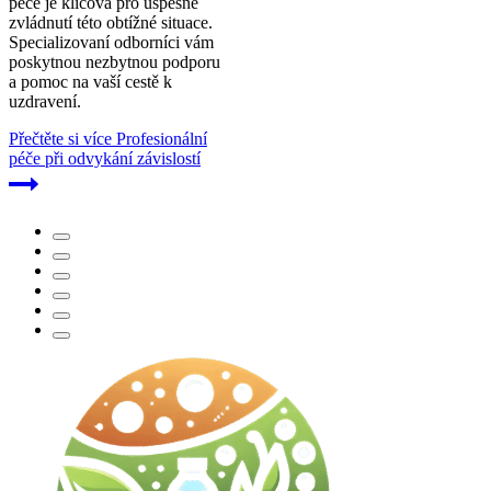
péče je klíčová pro úspěšné
zvládnutí této obtížné situace.
Specializovaní odborníci vám
poskytnou nezbytnou podporu
a pomoc na vaší cestě k
uzdravení.
Přečtěte si více
Profesionální
péče při odvykání závislostí