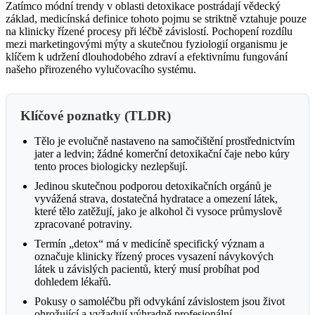
Zatímco módní trendy v oblasti detoxikace postrádají vědecký
základ, medicínská definice tohoto pojmu se striktně vztahuje pouze
na klinicky řízené procesy při léčbě závislostí. Pochopení rozdílu
mezi marketingovými mýty a skutečnou fyziologií organismu je
klíčem k udržení dlouhodobého zdraví a efektivnímu fungování
našeho přirozeného vylučovacího systému.
Klíčové poznatky (TLDR)
Tělo je evolučně nastaveno na samočištění prostřednictvím
jater a ledvin; žádné komerční detoxikační čaje nebo kúry
tento proces biologicky nezlepšují.
Jedinou skutečnou podporou detoxikačních orgánů je
vyvážená strava, dostatečná hydratace a omezení látek,
které tělo zatěžují, jako je alkohol či vysoce průmyslově
zpracované potraviny.
Termín „detox“ má v medicíně specifický význam a
označuje klinicky řízený proces vysazení návykových
látek u závislých pacientů, který musí probíhat pod
dohledem lékařů.
Pokusy o samoléčbu při odvykání závislostem jsou život
ohrožující a vyžadují výhradně profesionální