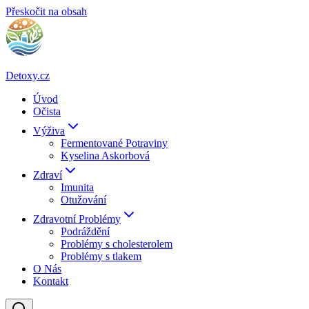
Přeskočit na obsah
Detoxy.cz
Úvod
Očista
Výživa
Fermentované Potraviny
Kyselina Askorbová
Zdraví
Imunita
Otužování
Zdravotní Problémy
Podráždění
Problémy s cholesterolem
Problémy s tlakem
O Nás
Kontakt