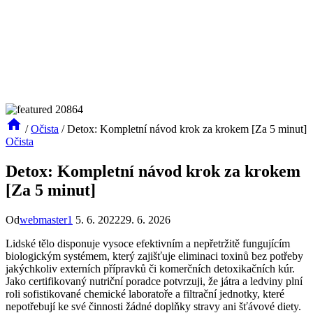
/
Očista
/
Detox: Kompletní návod krok za krokem [Za 5 minut]
Očista
Detox: Kompletní návod krok za krokem
[Za 5 minut]
Od
webmaster1
5. 6. 2022
29. 6. 2026
Lidské tělo disponuje vysoce efektivním a nepřetržitě fungujícím
biologickým systémem, který zajišťuje eliminaci toxinů bez potřeby
jakýchkoliv externích přípravků či komerčních detoxikačních kúr.
Jako certifikovaný nutriční poradce potvrzuji, že játra a ledviny plní
roli sofistikované chemické laboratoře a filtrační jednotky, které
nepotřebují ke své činnosti žádné doplňky stravy ani šťávové diety.