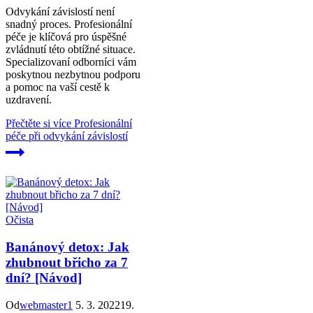
Odvykání závislostí není
snadný proces. Profesionální
péče je klíčová pro úspěšné
zvládnutí této obtížné situace.
Specializovaní odborníci vám
poskytnou nezbytnou podporu
a pomoc na vaší cestě k
uzdravení.
Přečtěte si více
Profesionální
péče při odvykání závislostí
Očista
Banánový detox: Jak
zhubnout břicho za 7
dní? [Návod]
Od
webmaster1
5. 3. 2022
19.