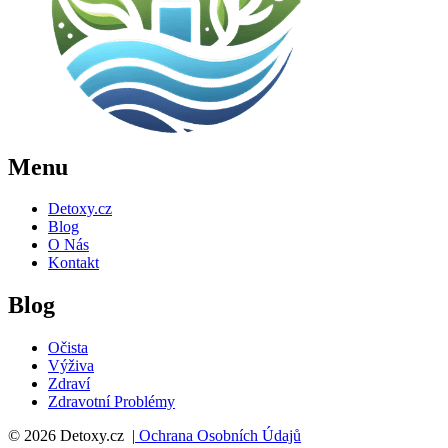
Menu
Detoxy.cz
Blog
O Nás
Kontakt
Blog
Očista
Výživa
Zdraví
Zdravotní Problémy
© 2026 Detoxy.cz |
Ochrana Osobních Údajů