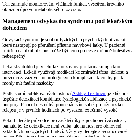
Ten zahrnuje monitorování vitálních funkcí, vyšetření krevního
obrazu a úpravu metabolického rozvratu.
Management odvykacího syndromu pod lékařským
dohledem
Odvykací syndrom je soubor fyzických a psychických příznaků,
které nastupují po přerušení přísunu návykové látky. U pacientů
trpících na alkoholismus může být tento proces extrémně bolestivý a
nebezpečný.
Lékařský dohled je v této fázi nezbytný pro farmakologickou
intervenci. Lékaři využívají medikaci ke zmírnění třesu, úzkosti a
prevenci závažných neurologických komplikací, které by jinak
mohly mít fatální následky.
Podle studií publikovaných institucí
Ashley Treatment
je klíčem k
úspěšné detoxikaci kombinace fyziologické stabilizace a psychické
podpory. Pacient nesmí být ponechán sám sobě, protože riziko
relapsu je v prvních hodinách po vysazení extrémně vysoké.
Pokud hledáte průvodce pro začátečníky v pochopení závislosti,
pamatujte, že detoxikace není volba, ale nutnost pro obnovení
základních biologických funkcí. Vždy vyhledejte specializované
pracoviště, které disponuje personálem s atestací v oboru