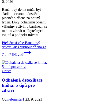
6. 2026
Banánový detox může být
sladkou cestou k dosažení
plochého břicha za pouhý
týden. Díky bohatému obsahu
vlákniny a živin v banánech se
mohou zbavit nadbytečných
toxinů a podpořit trávení.
Přečtěte si více
Banánový
detox: Jak zhubnout břicho za
7 dní? [Návod]
Očista
Odhalená detoxikace
kniha: 5 tipů pro
zdraví
Od
webmaster1
23. 9. 2023