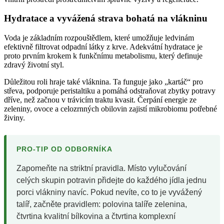
Hydratace a vyvážená strava bohatá na vlákninu
Voda je základním rozpouštědlem, které umožňuje ledvinám
efektivně filtrovat odpadní látky z krve. Adekvátní hydratace je
proto prvním krokem k funkčnímu metabolismu, který definuje
zdravý životní styl.
Důležitou roli hraje také vláknina. Ta funguje jako „kartáč“ pro
střeva, podporuje peristaltiku a pomáhá odstraňovat zbytky potravy
dříve, než začnou v trávicím traktu kvasit. Čerpání energie ze
zeleniny, ovoce a celozrnných obilovin zajistí mikrobiomu potřebné
živiny.
PRO-TIP OD ODBORNÍKA
Zapomeňte na striktní pravidla. Místo vylučování
celých skupin potravin přidejte do každého jídla jednu
porci vlákniny navíc. Pokud nevíte, co to je vyvážený
talíř, začněte pravidlem: polovina talíře zelenina,
čtvrtina kvalitní bílkovina a čtvrtina komplexní