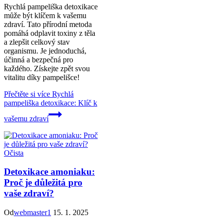
Rychlá pampeliška detoxikace
může být klíčem k vašemu
zdraví. Tato přírodní metoda
pomáhá odplavit toxiny z těla
a zlepšit celkový stav
organismu. Je jednoduchá,
účinná a bezpečná pro
každého. Získejte zpět svou
vitalitu díky pampelišce!
Přečtěte si více
Rychlá
pampeliška detoxikace: Klíč k
vašemu zdraví
Očista
Detoxikace amoniaku:
Proč je důležitá pro
vaše zdraví?
Od
webmaster1
15. 1. 2025