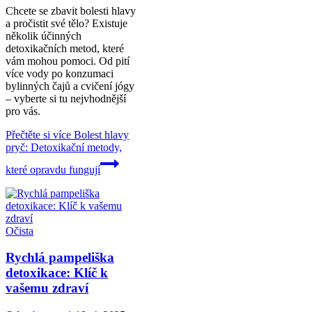
Chcete se zbavit bolesti hlavy
a pročistit své tělo? Existuje
několik účinných
detoxikačních metod, které
vám mohou pomoci. Od pití
více vody po konzumaci
bylinných čajů a cvičení jógy
– vyberte si tu nejvhodnější
pro vás.
Přečtěte si více
Bolest hlavy
pryč: Detoxikační metody,
které opravdu fungují
Očista
Rychlá pampeliška
detoxikace: Klíč k
vašemu zdraví