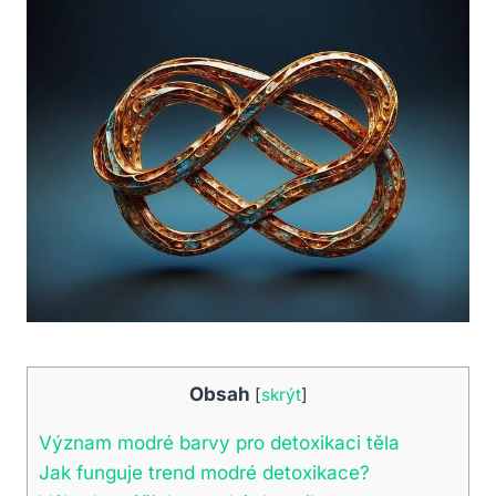
Obsah
[
skrýt
]
Význam modré barvy pro detoxikaci těla
Jak funguje trend modré detoxikace?