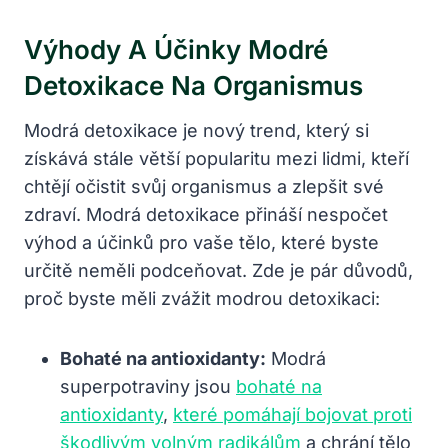
Výhody A Účinky Modré
Detoxikace Na Organismus
Modrá detoxikace je nový trend, který si
získává stále větší popularitu mezi lidmi, kteří
chtějí očistit svůj organismus a zlepšit své
zdraví. Modrá detoxikace přináší nespočet
výhod a účinků pro vaše tělo, které byste
určitě neměli podceňovat. Zde je pár důvodů,
proč byste měli zvážit modrou detoxikaci:
Bohaté na antioxidanty:
Modrá
superpotraviny jsou
bohaté na
antioxidanty
,
které pomáhají bojovat proti
škodlivým volným radikálům
a chrání tělo