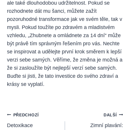
ale také‌ dlouhodobou udržitelnost. Pokud se
rozhodnete dát⁣ mu šanci, můžete zažít
pozoruhodné transformace jak‍ ve svém těle, tak​ v
mysli.⁤ Pokud toužíte po zdravém a​ mladistvém⁣
vzhledu, „Zhubnete a⁢ omládnete za 14 dní“ může
být právě tím správným‍ řešením pro vás. Nechte
se‍ inspirovat a⁢ udělejte první krok směrem k lepší
verzi sebe samých. ⁣Věříme,‌ že‍ změna je možná a
že si zasloužíte být nejlepší verzí sebe samých.
Buďte si jisti, že tato investice do svého zdraví a
krásy se vyplatí.
Navigace
PŘEDCHOZÍ
DALŠÍ
Pro
Detoxikace
Zimní plavání: