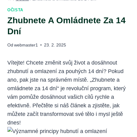
OČISTA
Zhubnete A Omládnete Za 14
Dní
Od
webmaster1
23. 2. 2025
Vítejte! Chcete změnit svůj život ​a dosáhnout
zhubnutí a omlazení za pouhých 14 dní? Pokud
ano, pak ‍jste na správném místě. „Zhubnete a
omládnete za 14​ dní“ je‍ revoluční program, ⁤který
vám pomůže dosáhnout vašich cílů rychle a
efektivně. Přečtěte si náš⁢ článek a ⁣zjistěte, jak
‍můžete začít transformovat své tělo i mysl ještě
dnes!