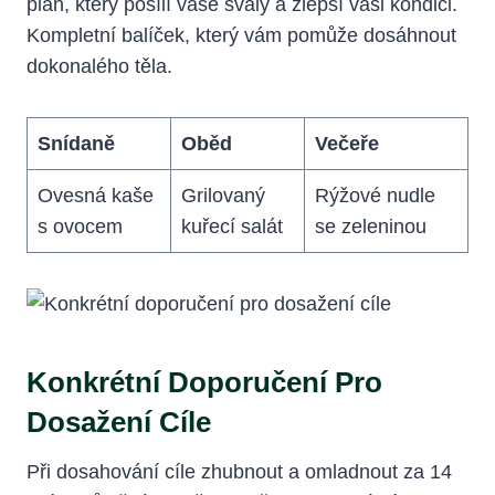
plán, který posílí vaše svaly a zlepší vaši kondici.
Kompletní balíček, který ⁢vám pomůže dosáhnout
dokonalého těla.
Snídaně
Oběd
Večeře
Ovesná kaše
Grilovaný
Rýžové nudle
s ⁢ovocem
kuřecí salát
se zeleninou
Konkrétní Doporučení Pro
Dosažení Cíle
Při dosahování cíle zhubnout a omladnout ​za 14