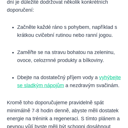
dní je důležité dodržovat několik⁤ konkrétních
doporučení:
Začněte každé ráno ⁤s pohybem, například s
krátkou cvičební rutinou nebo⁢ ranní jogou.
Zaměřte se na stravu bohatou na ​zeleninu,
ovoce, celozrnné produkty a bílkoviny.
Dbejte na dostatečný příjem vody a
vyhýbejte
se sladkým nápojům
a ⁤nezdravým svačinám.
Kromě toho doporučujeme pravidelně spát
minimálně 7-8 hodin denně,⁣ abyste měli dostatek
energie na trénink a regeneraci. S⁢ tímto plánem ​a
pevnou vůlí byste měli ​být schopni dosáhnout