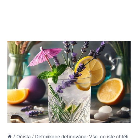
/
Očista
/
Detoxikace definována: Vše, co jste chtěli