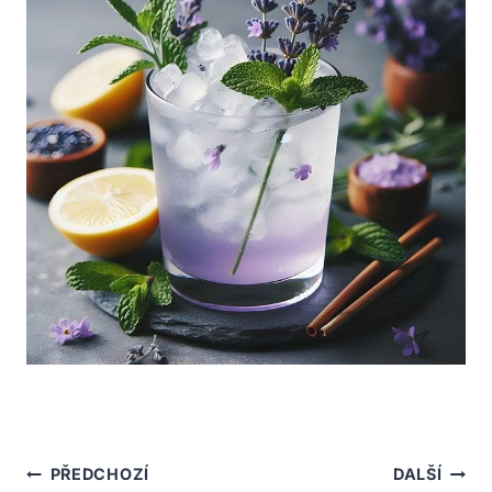
Navigace
PŘEDCHOZÍ
DALŠÍ