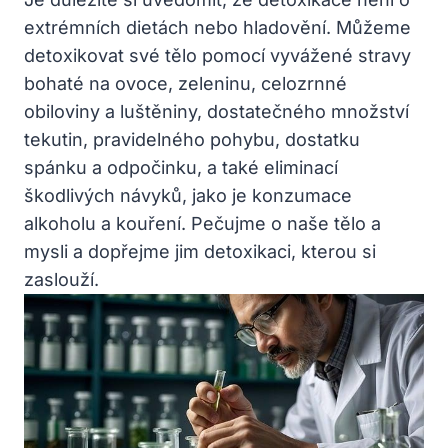
extrémních dietách nebo hladovění. ‍Můžeme
detoxikovat⁤ své tělo pomocí vyvážené⁣ stravy
bohaté ‌na ovoce, ‌zeleninu, celozrnné
obiloviny a luštěniny, dostatečného množství
tekutin, pravidelného pohybu, dostatku‌
spánku a odpočinku, a také eliminací
škodlivých⁤ návyků, jako je konzumace
alkoholu a kouření. Pečujme o naše tělo a
mysli ⁣a dopřejme⁣ jim detoxikaci, kterou‌ si
zaslouží.