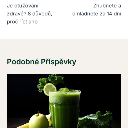
Pro
Je otužování
Zhubnete a
zdravé? 8 důvodů,
omládnete za 14 dní
Příspěvek
proč říct ano
Podobné Příspěvky