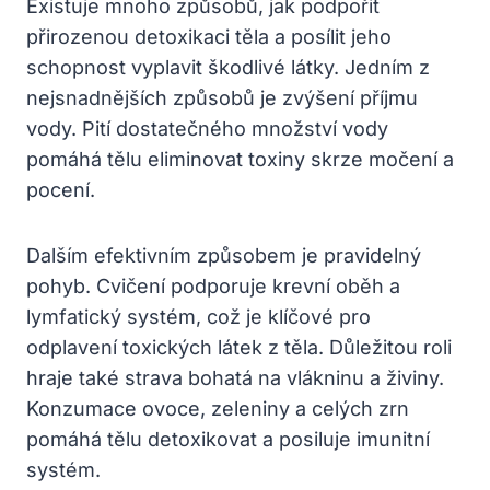
Existuje mnoho‍ způsobů, jak podpořit⁢
přirozenou​ detoxikaci‌ těla a ‍posílit‍ jeho
schopnost ‍vyplavit škodlivé látky. Jedním z
nejsnadnějších způsobů je zvýšení příjmu
vody. Pití dostatečného množství vody‍
pomáhá tělu eliminovat toxiny skrze močení a⁣
pocení.
Dalším efektivním způsobem je pravidelný⁣
pohyb. Cvičení podporuje‍ krevní oběh a
lymfatický⁢ systém, což ‍je klíčové pro
odplavení ⁢toxických látek z⁢ těla. ‍Důležitou roli
hraje také strava bohatá na vlákninu a živiny.
Konzumace⁢ ovoce, zeleniny a celých zrn
pomáhá ‌tělu detoxikovat‌ a⁤ posiluje imunitní
‍systém.