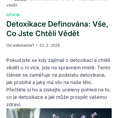
vědět
OČISTA
Detoxikace Definována: Vše,
Co Jste Chtěli Vědět
Od
webmaster1
23. 2. 2025
Pokud jste se kdy zajímali o detoxikaci a chtěli
vědět o‍ ní⁢ více, jste na správném místě. Tento
článek⁤ se​ zaměřuje na podstatu detoxikace,
jak ‍probíhá a jaký má vliv na ​naše‌ tělo.
Přečtěte si ho ‌a získejte ucelený pohled na to,
co je⁤ detoxikace a jak může prospět vašemu
zdraví.