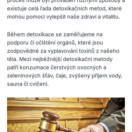
proces může ‍být prováděn​ různými způsoby a
‌existuje ​celá řada detoxikačních metod,​ které
mohou pomoci vylepšit⁤ naše⁢ zdraví a ⁢vitalitu.
Během detoxikace se⁤ zaměřujeme na
podporu či ‍očištění orgánů, které jsou
zodpovědné‌ za vyplavování ‍toxinů z našeho
těla. Mezi ‌nejběžnější detoxikační metody
patří konzumace čerstvých ovocných a ​
zeleninových šťáv,⁢ čaje, zvýšený příjem ⁣vody,
sauna či ‍cvičení.