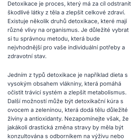
Detoxikace je proces, který⁤ má za cíl odstranit⁣
škodlivé látky⁤ z těla a zlepšit celkové ‌zdraví.
Existuje několik druhů‌ detoxikace, které‍ mají
různé⁣ vlivy na‌ organismus. Je důležité vybrat
si tu správnou ‍metodu, která bude
nejvhodnější pro ⁣vaše individuální⁣ potřeby a
zdravotní stav.
Jedním z typů detoxikace ‍je například dieta s
vysokým obsahem ⁣vlákniny,‌ která pomáhá
očistit trávicí systém a zlepšit metabolismus.⁢
Další možností může⁣ být⁤ detoxikační kúra s
ovocem a zeleninou, která dodá⁢ tělu důležité
živiny a antioxidanty. Nezapomínejte ⁢však, že
⁤jakákoli drastická změna stravy by měla ​být
konzultována s odborníkem ⁤na výživu ‌nebo‌