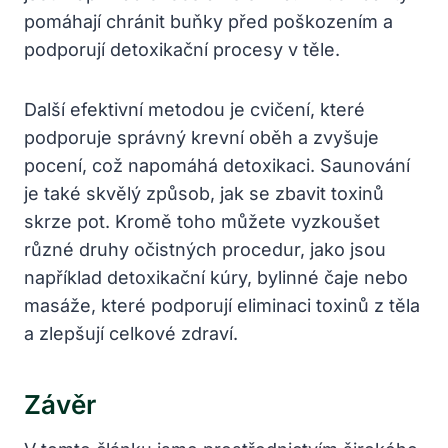
pomáhají chránit buňky před ⁣poškozením a
podporují detoxikační procesy v​ těle.
Další efektivní metodou je ‌cvičení,⁣ které⁢
podporuje správný krevní oběh ‌a zvyšuje
pocení, což⁢ napomáhá detoxikaci. Saunování
je ⁣také skvělý způsob, jak ​se​ zbavit toxinů
skrze ⁤pot. Kromě toho můžete vyzkoušet
různé druhy ⁤očistných procedur, ​jako​ jsou
například⁤ detoxikační kúry, bylinné čaje nebo
masáže, které podporují eliminaci⁣ toxinů z těla
a zlepšují celkové zdraví.
Závěr