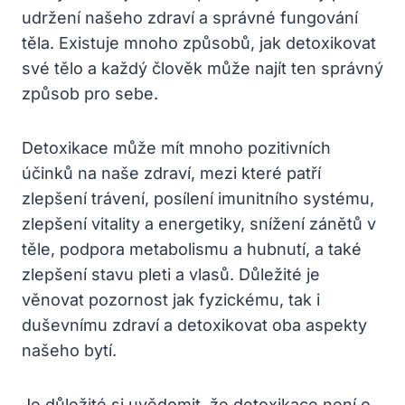
⁣udržení našeho zdraví a správné fungování
těla. Existuje mnoho způsobů, jak detoxikovat
své ⁣tělo ⁤a ​každý člověk ‌může‍ najít ten správný
​způsob pro sebe.
Detoxikace‌ může ⁣mít⁤ mnoho pozitivních
účinků na ⁣naše zdraví, mezi ‍které patří
zlepšení trávení,⁢ posílení imunitního systému,⁢
zlepšení⁣ vitality a energetiky,⁣ snížení zánětů v
těle, ⁣podpora metabolismu a hubnutí, a také
zlepšení‍ stavu‍ pleti a vlasů. Důležité je
věnovat pozornost jak ​fyzickému, tak i
⁣duševnímu zdraví​ a⁤ detoxikovat ⁢oba aspekty
našeho bytí.
Je důležité‍ si uvědomit, že⁤ detoxikace není o