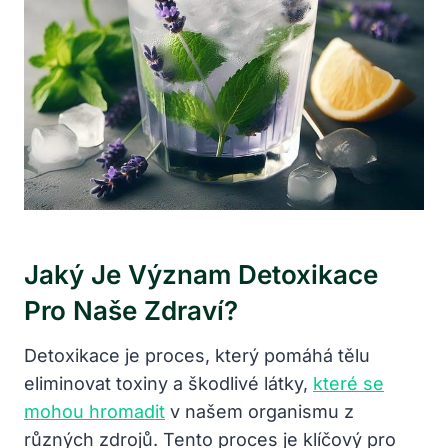
Jaký Je ⁢význam Detoxikace
Pro Naše Zdraví?
Detoxikace je ⁢proces, který ⁣pomáhá tělu
eliminovat toxiny a škodlivé látky, ‍
které‍ se
mohou hromadit
v našem organismu ‍z​
různých zdrojů. ⁤Tento proces‌ je klíčový pro