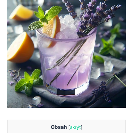
Obsah
[
skrýt
]