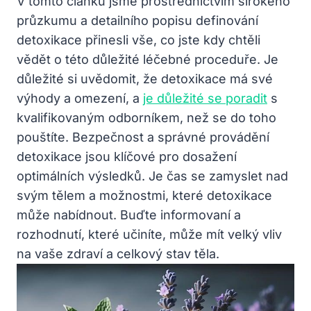
V tomto článku jsme prostřednictvím širokého‌
průzkumu‍ a detailního popisu definování
‌detoxikace přinesli vše, ⁣co jste kdy ‌chtěli
vědět o ‍této⁣ důležité léčebné proceduře. ​Je
důležité ⁢si uvědomit, že detoxikace má své
výhody ⁢a ⁢omezení, ‌a ⁢
je důležité se poradit
s
kvalifikovaným odborníkem, než‌ se do toho
pouštíte. Bezpečnost a správné ⁤provádění
detoxikace jsou klíčové pro dosažení
optimálních výsledků. Je‌ čas se zamyslet nad
svým tělem a možnostmi, které ‍detoxikace
může nabídnout. Buďte informovaní a ​
rozhodnutí, které učiníte, ⁢může ​mít velký vliv
na vaše zdraví a‍ celkový stav‍ těla.