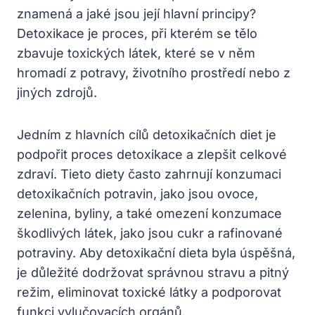
znamená ‍a ⁢jaké jsou její hlavní principy?
Detoxikace ⁣je proces,⁢ při kterém ⁤se tělo
zbavuje toxických látek, které se v něm
hromadí z potravy, životního prostředí ​nebo ‍z
jiných zdrojů.
Jedním z hlavních cílů detoxikačních diet⁤ je
podpořit proces detoxikace ​a zlepšit celkové
zdraví.‌ Tieto diety často​ zahrnují‌ konzumaci
detoxikačních potravin,‌ jako jsou ovoce,
zelenina, byliny, a také omezení konzumace
‌škodlivých látek, jako jsou⁢ cukr a⁤ rafinované
potraviny. Aby ‌detoxikační dieta byla úspěšná,
je důležité dodržovat správnou​ stravu a pitný
režim, eliminovat toxické ‍látky a podporovat
funkci vylučovacích orgánů.