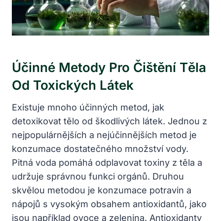
Účinné Metody Pro Čištění Těla
Od Toxických Látek
Existuje mnoho účinných metod, jak
detoxikovat tělo ​od škodlivých látek. Jednou z‍
nejpopulárnějších a ⁢nejúčinnějších ⁤metod je
konzumace dostatečného množství vody.
⁢Pitná voda pomáhá ⁢odplavovat toxiny z těla a
udržuje správnou funkci orgánů. ⁤Druhou
skvělou ‌metodou⁢ je konzumace potravin ⁤a​
nápojů s⁢ vysokým ⁢obsahem​ antioxidantů, jako
jsou například ovoce a‌ zelenina. ⁣Antioxidanty