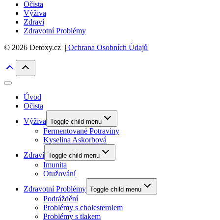
Očista
Výživa
Zdraví
Zdravotní Problémy
© 2026 Detoxy.cz |
Ochrana Osobních Údajů
Úvod
Očista
Výživa
Toggle child menu
Fermentované Potraviny
Kyselina Askorbová
Zdraví
Toggle child menu
Imunita
Otužování
Zdravotní Problémy
Toggle child menu
Podráždění
Problémy s cholesterolem
Problémy s tlakem