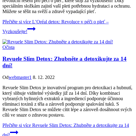
revoluční řešení pro péči o pleť, které stojí za vyzkoušení! Díky
speciálním složkám zajistí vaší pleti potřebnou hydrataci a ochranu.
Můžete se těšit na svěží a zdravě vypadající pleť.
Přečtěte si více
L’Oréal detox: Revoluce v péči o pleť –
Vyzkoušejte!
Očista
Revuele Slim Detox: Zhubněte a detoxikujte za 14
dní!
Od
webmaster1
8. 12. 2022
Revuele Slim Detox je inovativní program pro detoxikaci a hubnutí,
který slibuje viditelné výsledky již za 14 dní. Díky kombinaci
vybraných bylinných extraktů a ingrediencí podporuje účinnou
eliminaci toxinů z těla a zároveň podporuje spalování tuků. S
Revuele Slim Detox se můžete cítit lépe a zároveň dosáhnout svých
cílů ve snaze o zdravou postavu.
Přečtěte si více
Revuele Slim Detox: Zhubněte a detoxikujte za 14
dní!