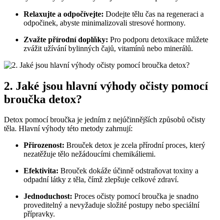
Relaxujte a odpočívejte:
Dodejte tělu čas na regeneraci a
odpočinek, abyste minimalizovali stresové hormony.
Zvažte přírodní doplňky:
Pro podporu detoxikace můžete
zvážit užívání bylinných čajů, vitamínů nebo minerálů.
2. Jaké jsou hlavní výhody očisty pomocí
broučka detox?
Detox pomocí broučka je jedním z nejúčinnějších způsobů očisty
těla. Hlavní výhody této metody zahrnují:
Přirozenost:
Brouček detox je zcela přírodní proces, který
nezatěžuje tělo nežádoucími chemikáliemi.
Efektivita:
Brouček dokáže účinně odstraňovat toxiny a
odpadní látky z těla, čímž zlepšuje celkové zdraví.
Jednoduchost:
Proces očisty pomocí broučka je snadno
proveditelný a nevyžaduje složité postupy nebo speciální
přípravky.