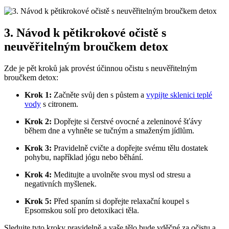
3. Návod k pětikrokové očistě s
neuvěřitelným broučkem detox
Zde je pět kroků jak provést účinnou očistu s neuvěřitelným
broučkem detox:
Krok 1:
Začněte svůj den s půstem a
vypijte sklenici teplé
vody
s citronem.
Krok 2:
Dopřejte si čerstvé ovocné a zeleninové šťávy
během dne a vyhněte se tučným a smaženým jídlům.
Krok 3:
Pravidelně cvičte a dopřejte svému tělu dostatek
pohybu, například jógu nebo běhání.
Krok 4:
Meditujte a uvolněte svou mysl od stresu a
negativních myšlenek.
Krok 5:
Před spaním si dopřejte relaxační koupel s
Epsomskou solí pro detoxikaci těla.
Sledujte tyto kroky pravidelně a vaše tělo bude vděčné za očistu a