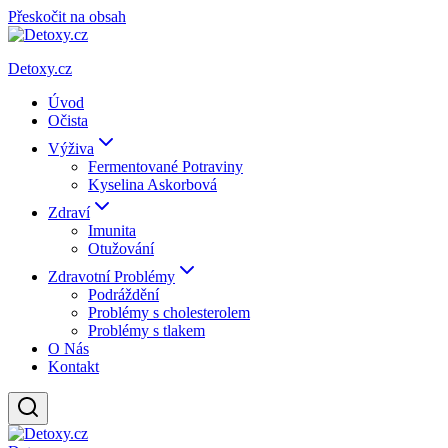
Přeskočit na obsah
Detoxy.cz
Úvod
Očista
Výživa
Fermentované Potraviny
Kyselina Askorbová
Zdraví
Imunita
Otužování
Zdravotní Problémy
Podráždění
Problémy s cholesterolem
Problémy s tlakem
O Nás
Kontakt