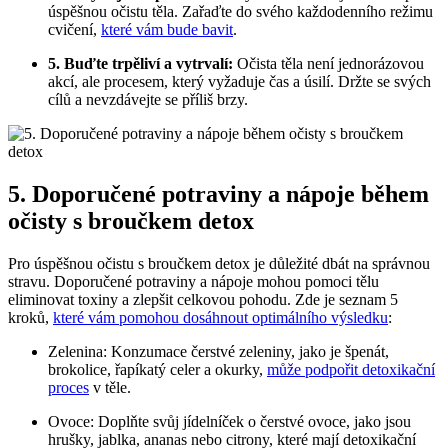
úspěšnou očistu těla. Zařaďte do svého každodenního režimu
cvičení,
které vám bude bavit
.
5. Buďte trpěliví a vytrvalí:
Očista těla není jednorázovou
akcí, ale procesem, který vyžaduje čas a úsilí. Držte se svých
cílů a nevzdávejte se příliš brzy.
5. Doporučené potraviny a nápoje během
očisty s broučkem detox
Pro úspěšnou očistu s broučkem detox je důležité dbát na správnou
stravu. Doporučené potraviny a nápoje mohou pomoci tělu
eliminovat toxiny a zlepšit celkovou pohodu. Zde je seznam 5
kroků,
které vám pomohou dosáhnout optimálního výsledku
:
Zelenina: Konzumace čerstvé zeleniny, jako je špenát,
brokolice, řapíkatý celer a okurky,
může podpořit detoxikační
proces
v těle.
Ovoce: Doplňte svůj jídelníček o čerstvé ovoce, jako jsou
hrušky, jablka, ananas nebo citrony, které mají detoxikační