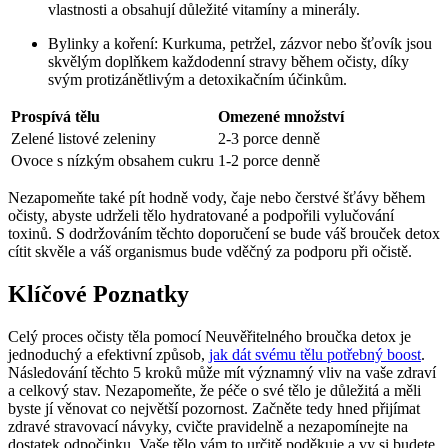
vlastnosti a obsahují důležité vitamíny a minerály.
Bylinky a koření: Kurkuma, petržel, zázvor nebo šťovík jsou
skvělým doplňkem každodenní stravy během očisty, díky
svým protizánětlivým a detoxikačním účinkům.
Prospívá tělu
Omezené množství
Zelené listové zeleniny
2-3 porce denně
Ovoce s nízkým obsahem cukru
1-2 porce denně
Nezapomeňte také pít hodně vody, čaje nebo čerstvé šťávy během
očisty, abyste udrželi tělo hydratované a podpořili vylučování
toxinů. S dodržováním těchto doporučení se bude váš brouček detox
cítit skvěle a váš organismus bude vděčný za podporu při očistě.
Klíčové Poznatky
Celý proces očisty těla pomocí Neuvěřitelného broučka detox je
jednoduchý a efektivní způsob,
jak dát svému tělu potřebný boost
.
Následování těchto 5 kroků může mít významný vliv na vaše zdraví
a celkový stav. Nezapomeňte, že péče o své tělo je důležitá a měli
byste jí věnovat co největší pozornost. Začněte tedy hned přijímat
zdravé stravovací návyky, cvičte pravidelně a nezapomínejte na
dostatek odpočinku. Vaše tělo vám to určitě poděkuje a vy si budete