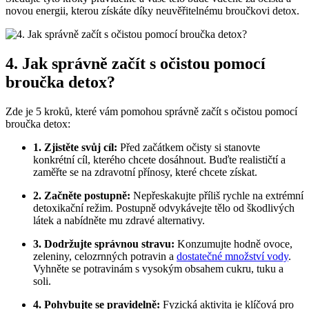
novou energii, kterou získáte díky neuvěřitelnému broučkovi detox.
4. Jak správně začít s očistou pomocí
broučka detox?
Zde je 5 kroků, které vám pomohou správně začít s očistou pomocí
broučka detox:
1. Zjistěte svůj cíl:
Před začátkem očisty si stanovte
konkrétní cíl, kterého chcete dosáhnout. Buďte realističtí a
zaměřte se na zdravotní přínosy, které chcete získat.
2. Začněte postupně:
Nepřeskakujte příliš rychle na extrémní
detoxikační režim. Postupně odvykávejte tělo od škodlivých
látek a nabídněte mu zdravé alternativy.
3. Dodržujte správnou stravu:
Konzumujte hodně ovoce,
zeleniny, celozrnných potravin a
dostatečné množství vody
.
Vyhněte se potravinám s vysokým obsahem cukru, tuku a
soli.
4. Pohybujte se pravidelně:
Fyzická aktivita je klíčová pro