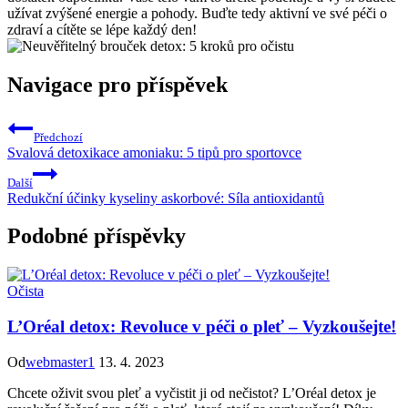
užívat zvýšené energie a pohody. Buďte tedy aktivní ve své péči o
zdraví a cítěte se lépe každý den!
Navigace pro příspěvek
Předchozí
Svalová detoxikace amoniaku: 5 tipů pro sportovce
Další
Redukční účinky kyseliny askorbové: Síla antioxidantů
Podobné příspěvky
Očista
L’Oréal detox: Revoluce v péči o pleť – Vyzkoušejte!
Od
webmaster1
13. 4. 2023
Chcete oživit svou pleť a vyčistit ji od nečistot? L’Oréal detox je