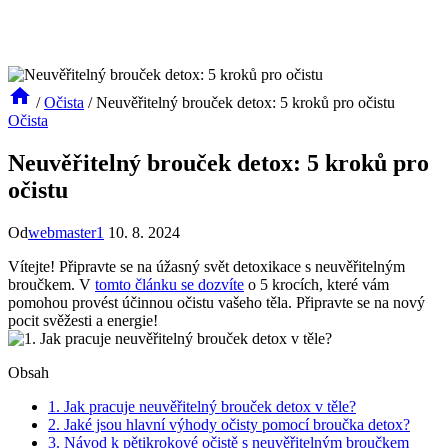
/
Očista
/
Neuvěřitelný brouček detox: 5 kroků pro očistu
Očista
Neuvěřitelný brouček detox: 5 kroků pro
očistu
Od
webmaster1
10. 8. 2024
Vítejte! Připravte se na úžasný svět detoxikace s neuvěřitelným
broučkem. V
tomto článku se dozvíte
o 5 krocích, které vám
pomohou provést účinnou očistu vašeho těla. Připravte se na nový
pocit svěžesti a energie!
Obsah
1. Jak pracuje neuvěřitelný brouček detox v těle?
2. Jaké jsou hlavní výhody očisty pomocí broučka detox?
3. Návod k pětikrokové očistě s neuvěřitelným broučkem