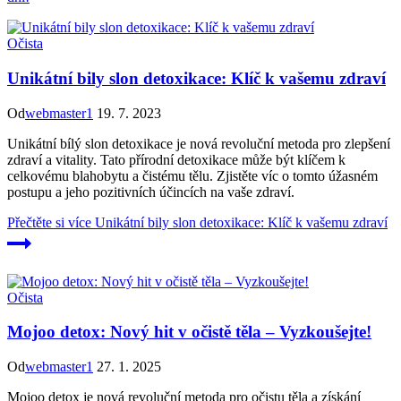
Očista
Unikátní bily slon detoxikace: Klíč k vašemu zdraví
Od
webmaster1
19. 7. 2023
Unikátní bílý slon detoxikace je nová revoluční metoda pro zlepšení
zdraví a vitality. Tato přírodní detoxikace může být klíčem k
celkovému blahobytu a čistému tělu. Zjistěte víc o tomto úžasném
postupu a jeho pozitivních účincích na vaše zdraví.
Přečtěte si více
Unikátní bily slon detoxikace: Klíč k vašemu zdraví
Očista
Mojoo detox: Nový hit v očistě těla – Vyzkoušejte!
Od
webmaster1
27. 1. 2025
Mojoo detox je nová revoluční metoda pro očistu těla a získání