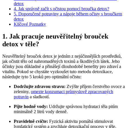
detox
4. Jak správně začít s očistou pomocí broučka detox?
5. Doporučené potraviny a nápoje během očisty s broučkem
detox
Klíčové Poznatky
1. Jak pracuje neuvěřitelný brouček
detox v těle?
Neuvěřitelný brouček detox je jedním z nejúčinnějších prostředků,
jak očistit tělo od nahromaděných toxinů a škodlivých látek. Jeho
účinky jsou důkladné a přinášejí dlouhodobé benefity pro zdraví a
vitalitu. Pokud se chystáte vyzkoušet tuto metodu detoxikace,
následujte tyto 5 kroků pro optimální očistu:
Dodržujte zdravou stravu:
Zvýšte příjem čerstvého ovoce a
zeleniny,
omezte konzumaci průmyslově zpracovaných
potravin
a sladkostí.
Pijte hodně vody:
Udržujte správnou hydrataci těla pitím
minimálně 2 litrů vody denně.
Pravidelně cvičte:
Fyzická aktivita pomáhá stimulovat
lymfatický systém a zrychluje detoxikační procesy v těle.