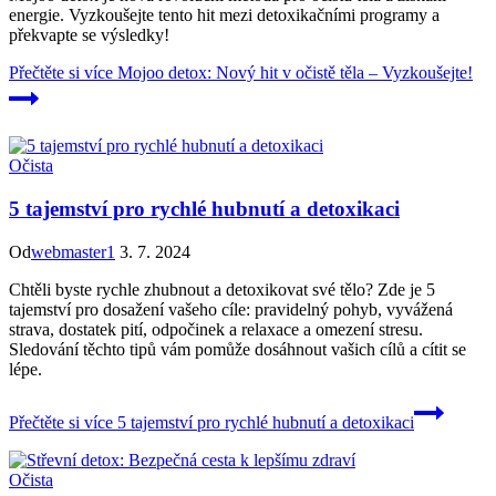
energie. Vyzkoušejte tento hit mezi detoxikačními programy a
překvapte se výsledky!
Přečtěte si více
Mojoo detox: Nový hit v očistě těla – Vyzkoušejte!
Očista
5 tajemství pro rychlé hubnutí a detoxikaci
Od
webmaster1
3. 7. 2024
Chtěli byste rychle zhubnout a detoxikovat své tělo? Zde je 5
tajemství pro dosažení vašeho cíle: pravidelný pohyb, vyvážená
strava, dostatek pití, odpočinek a relaxace a omezení stresu.
Sledování těchto tipů vám pomůže dosáhnout vašich cílů a cítit se
lépe.
Přečtěte si více
5 tajemství pro rychlé hubnutí a detoxikaci
Očista