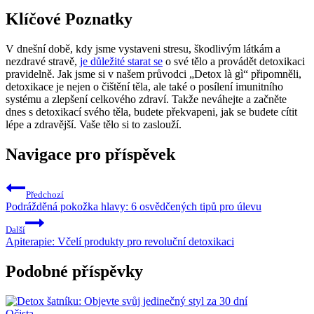
Klíčové Poznatky
V dnešní době, kdy jsme vystaveni stresu, škodlivým látkám a
nezdravé stravě,
je důležité starat se
o své tělo a provádět detoxikaci
pravidelně. Jak jsme si v našem průvodci „Detox là gì“ připomněli,
detoxikace je nejen o čištění těla, ale také o posílení imunitního
systému a zlepšení celkového zdraví. Takže neváhejte a začněte
dnes s detoxikací svého těla, budete překvapeni, jak se budete cítit
lépe a zdravější. Vaše tělo si to zaslouží.
Navigace pro příspěvek
Předchozí
Podrážděná pokožka hlavy: 6 osvědčených tipů pro úlevu
Další
Apiterapie: Včelí produkty pro revoluční detoxikaci
Podobné příspěvky
Očista