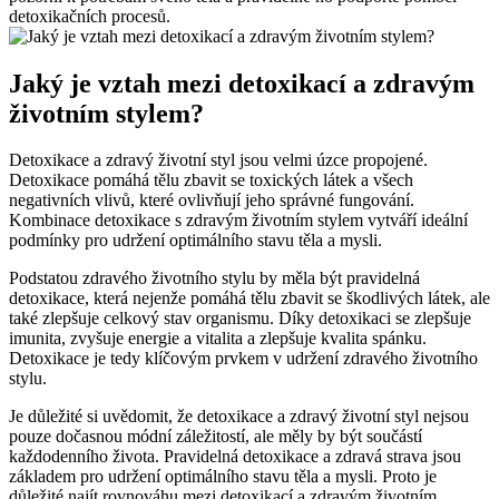
detoxikačních procesů.
Jaký je vztah mezi detoxikací a zdravým
životním stylem?
Detoxikace a zdravý životní styl jsou velmi úzce propojené.
Detoxikace pomáhá tělu zbavit se toxických látek a všech
negativních vlivů, které ovlivňují jeho správné fungování.
Kombinace detoxikace s zdravým životním stylem vytváří ideální
podmínky pro udržení optimálního stavu těla a mysli.
Podstatou zdravého životního stylu by měla být pravidelná
detoxikace, která nejenže pomáhá tělu zbavit se škodlivých látek, ale
také zlepšuje celkový stav organismu. Díky detoxikaci se zlepšuje
imunita, zvyšuje energie a vitalita a zlepšuje kvalita spánku.
Detoxikace je tedy klíčovým prvkem v udržení zdravého životního
stylu.
Je důležité si uvědomit, že detoxikace a zdravý životní styl nejsou
pouze dočasnou módní záležitostí, ale měly by být součástí
každodenního života. Pravidelná detoxikace a zdravá strava jsou
základem pro udržení optimálního stavu těla a mysli. Proto je
důležité najít rovnováhu mezi detoxikací a zdravým životním