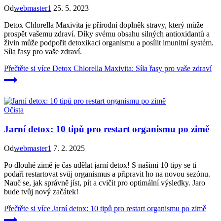
Od
webmaster1
25. 5. 2023
Detox Chlorella Maxivita je přírodní doplněk stravy, který může
prospět vašemu zdraví. Díky svému obsahu silných antioxidantů a
živin může podpořit detoxikaci organismu a posílit imunitní systém.
Síla řasy pro vaše zdraví.
Přečtěte si více
Detox Chlorella Maxivita: Síla řasy pro vaše zdraví
Očista
Jarní detox: 10 tipů pro restart organismu po zimě
Od
webmaster1
7. 2. 2025
Po dlouhé zimě je čas udělat jarní detox! S našimi 10 tipy se ti
podaří restartovat svůj organismus a připravit ho na novou sezónu.
Nauč se, jak správně jíst, pít a cvičit pro optimální výsledky. Jaro
bude tvůj nový začátek!
Přečtěte si více
Jarní detox: 10 tipů pro restart organismu po zimě