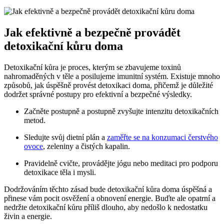
Jak efektivně a bezpečně provádět
detoxikační kůru doma
Detoxikační kůra je proces, kterým se zbavujeme toxinů
nahromaděných v těle a posilujeme imunitní systém. Existuje mnoho
způsobů, jak úspěšně provést detoxikaci doma, přičemž je důležité
dodržet správné postupy pro efektivní a bezpečné výsledky.
Začněte postupně a postupně zvyšujte intenzitu detoxikačních
metod.
Sledujte svůj dietní plán a
zaměřte se na konzumaci čerstvého
ovoce
, zeleniny a čistých kapalin.
Pravidelně cvičte, provádějte jógu nebo meditaci pro podporu
detoxikace těla i mysli.
Dodržováním těchto zásad bude detoxikační kůra doma úspěšná a
přinese vám pocit osvěžení a obnovení energie. Buďte ale opatrní a
nedržte detoxikační kůru příliš dlouho, aby nedošlo k nedostatku
živin a energie.