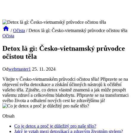
/
Očista
/
Detox là gì: Česko-vietnamský průvodce očistou těla
Očista
Detox là gì: Česko-vietnamský průvodce
očistou těla
Od
webmaster1
25. 11. 2024
Vítejte v Česko-vietnamském průvodci očistou těla! Připravte se na
objevení světa detoxikace a získání účinných nástrojů k očištění
vašeho těla. Zjistěte, co detox vlastně znamená a jak může prospět
vašemu zdraví a celkovému blahobytu. Připravte se na transformaci
svého života a odhalení nových cest ke zdravějšímu já!
Obsah
Co je detox a proč je důležitý pro naše tělo?
Jaký je vztah mezi detoxikací a zdravým životním stylem?