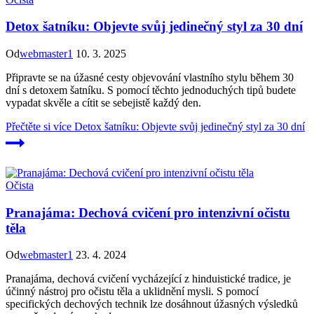
Detox šatníku: Objevte svůj jedinečný styl za 30 dní
Od
webmaster1
10. 3. 2025
Připravte se na úžasné cesty objevování vlastního stylu během 30
dní s detoxem šatníku. S pomocí těchto jednoduchých tipů budete
vypadat skvěle a cítit se sebejistě každý den.
Přečtěte si více
Detox šatníku: Objevte svůj jedinečný styl za 30 dní
Očista
Pranajáma: Dechová cvičení pro intenzivní očistu
těla
Od
webmaster1
23. 4. 2024
Pranajáma, dechová cvičení vycházející z hinduistické tradice, je
účinný nástroj pro očistu těla a uklidnění mysli. S pomocí
specifických dechových technik lze dosáhnout úžasných výsledků