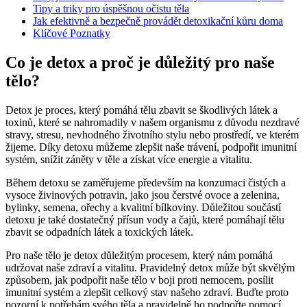
Tipy a triky pro úspěšnou očistu těla
Jak efektivně a bezpečně provádět detoxikační kůru doma
Klíčové Poznatky
Co je detox a proč je důležitý pro naše
tělo?
Detox je proces, který pomáhá tělu zbavit se škodlivých látek a
toxinů, které se nahromadily v našem organismu z důvodu nezdravé
stravy, stresu, nevhodného životního stylu nebo prostředí, ve kterém
žijeme. Díky detoxu můžeme zlepšit naše trávení, podpořit imunitní
systém, snížit záněty v těle a získat více energie a vitalitu.
Během detoxu se zaměřujeme především na konzumaci čistých a
vysoce živinových potravin, jako jsou čerstvé ovoce a zelenina,
bylinky, semena, ořechy a kvalitní bílkoviny. Důležitou součástí
detoxu je také dostatečný přísun vody a čajů, které pomáhají tělu
zbavit se odpadních látek a toxických látek.
Pro naše tělo je detox důležitým procesem, který nám pomáhá
udržovat naše zdraví a vitalitu. Pravidelný detox může být skvělým
způsobem, jak podpořit naše tělo v boji proti nemocem, posílit
imunitní systém a zlepšit celkový stav našeho zdraví. Buďte proto
pozorní k potřebám svého těla a pravidelně ho podpořte pomocí