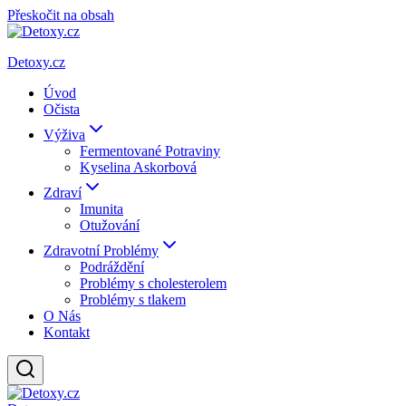
Přeskočit na obsah
Detoxy.cz
Úvod
Očista
Výživa
Fermentované Potraviny
Kyselina Askorbová
Zdraví
Imunita
Otužování
Zdravotní Problémy
Podráždění
Problémy s cholesterolem
Problémy s tlakem
O Nás
Kontakt