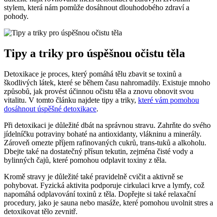
stylem, která nám pomůže dosáhnout dlouhodobého zdraví a
pohody.
Tipy a triky pro úspěšnou očistu těla
Detoxikace je proces, který pomáhá tělu zbavit se toxinů a
škodlivých látek, které se během času nahromadily. Existuje mnoho
způsobů, jak provést účinnou očistu těla a znovu obnovit svou
vitalitu. V tomto článku najdete tipy a triky,
které vám pomohou
dosáhnout úspěšné detoxikace
.
Při detoxikaci je důležité dbát na správnou stravu. Zahrňte do svého
jídelníčku potraviny bohaté na antioxidanty, vlákninu a minerály.
Zároveň omezte příjem rafinovaných cukrů, trans-tuků a alkoholu.
Dbejte také na dostatečný přísun tekutin, zejména čisté vody a
bylinných čajů, které pomohou odplavit toxiny z těla.
Kromě stravy je důležité také pravidelně cvičit a aktivně se
pohybovat. Fyzická aktivita podporuje cirkulaci krve a lymfy, což
napomáhá odplavování toxinů z těla. Dopřejte si také relaxační
procedury, jako je sauna nebo masáže, které pomohou uvolnit stres a
detoxikovat tělo zevnitř.