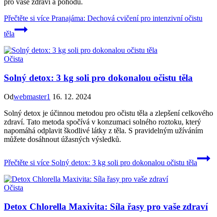
pro vaše zdraví a pohodu.
Přečtěte si více
Pranajáma: Dechová cvičení pro intenzivní očistu
těla
Očista
Solný detox: 3 kg soli pro dokonalou očistu těla
Od
webmaster1
16. 12. 2024
Solný detox je účinnou metodou pro očistu těla a zlepšení celkového
zdraví. Tato metoda spočívá v konzumaci solného roztoku, který
napomáhá odplavit škodlivé látky z těla. S pravidelným užíváním
můžete dosáhnout úžasných výsledků.
Přečtěte si více
Solný detox: 3 kg soli pro dokonalou očistu těla
Očista
Detox Chlorella Maxivita: Síla řasy pro vaše zdraví