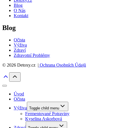
Detoxy.cz
Blog
O Nás
Kontakt
Blog
Očista
Výživa
Zdraví
Zdravotní Problémy
© 2026 Detoxy.cz |
Ochrana Osobních Údajů
Úvod
Očista
Výživa
Toggle child menu
Fermentované Potraviny
Kyselina Askorbová
Zdraví
Toggle child menu