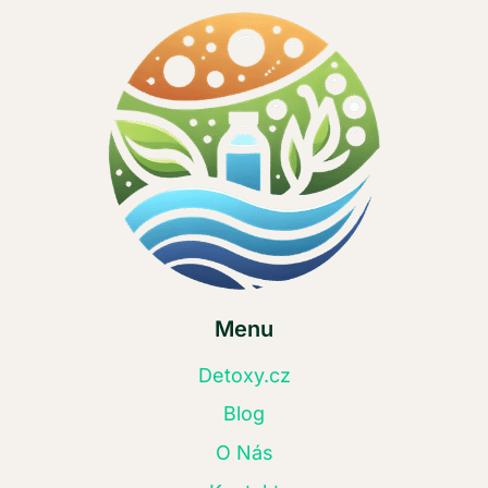
Menu
Detoxy.cz
Blog
O Nás