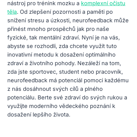
nástroj pro trénink mozku a‌
komplexní očistu
⁣těla
. Od zlepšení ‌pozornosti a paměti po
snížení stresu a úzkosti, neurofeedback může
přinést⁢ mnoho⁢ prospěchů jak pro​ naše
fyzické, tak ⁤mentální ‍zdraví. Nyní ⁣je na vás,
abyste ⁤se rozhodli, zda chcete využít tuto
inovativní metodu k dosažení optimálního⁤
zdraví a životního pohody. Nezáleží na ⁤tom,
‌zda jste‍ sportovec, student nebo pracovník,
neurofeedback má ‍potenciál ​pomoci každému
z nás dosáhnout svých cílů⁢ a plného
potenciálu. Berte své ‌zdraví do svých⁤ rukou a‌
využijte moderního vědeckého poznání k
dosažení lepšího života.