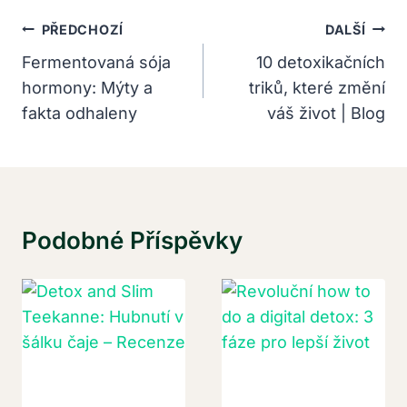
Navigace
PŘEDCHOZÍ
DALŠÍ
Pro
Fermentovaná sója
10 detoxikačních
hormony: Mýty a
triků, které změní
Příspěvek
fakta odhaleny
váš život | Blog
Podobné Příspěvky