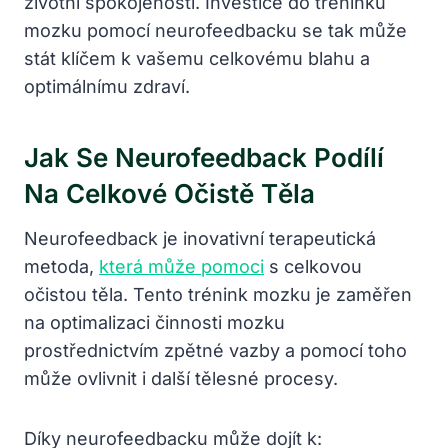
životní ‍spokojenosti.‌ Investice⁣ do tréninku
mozku pomocí neurofeedbacku se‍ tak může
stát klíčem k vašemu celkovému blahu a
optimálnímu zdraví.
Jak ‍se ⁣neurofeedback Podílí
⁢na Celkové Očistě‍ Těla
Neurofeedback je inovativní terapeutická​
metoda,
která může pomoci
⁤ s celkovou
očistou těla. Tento ⁤trénink mozku‍ je zaměřen
na‍ optimalizaci činnosti mozku
prostřednictvím zpětné vazby a pomocí toho ​
může⁢ ovlivnit i další tělesné procesy.
Díky neurofeedbacku může dojít⁤ k: