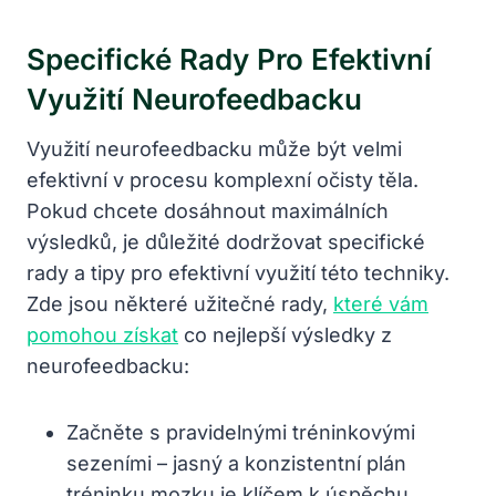
Specifické ⁣rady Pro⁣ Efektivní
⁢využití Neurofeedbacku
Využití⁤ neurofeedbacku může být velmi ​
efektivní⁣ v procesu komplexní očisty těla.
⁣Pokud‌ chcete dosáhnout​ maximálních
výsledků, je důležité⁣ dodržovat specifické
rady a tipy pro efektivní využití této techniky.
Zde jsou některé užitečné rady,
které vám
pomohou získat
co nejlepší výsledky z
neurofeedbacku:
Začněte s pravidelnými tréninkovými
sezeními – ⁢jasný a konzistentní ‍plán
tréninku mozku je klíčem ‍k úspěchu.