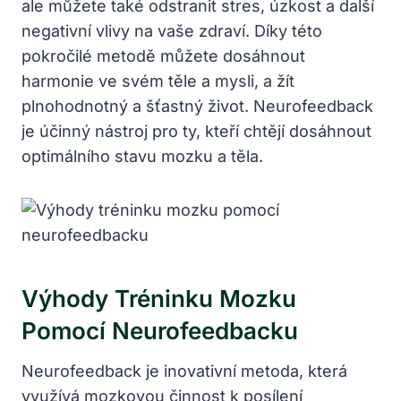
ale můžete také odstranit stres, úzkost a další
negativní ‍vlivy na​ vaše zdraví.‌ Díky této
pokročilé metodě můžete ⁣dosáhnout
‍harmonie ve ⁢svém těle a ⁤mysli,‌ a žít
plnohodnotný⁣ a šťastný život. Neurofeedback
je ⁢účinný nástroj pro​ ty, ⁤kteří ​chtějí dosáhnout
⁣optimálního stavu‍ mozku ⁢a těla.
Výhody Tréninku Mozku⁣
Pomocí Neurofeedbacku
Neurofeedback je ⁢inovativní metoda, která
využívá mozkovou činnost k posílení