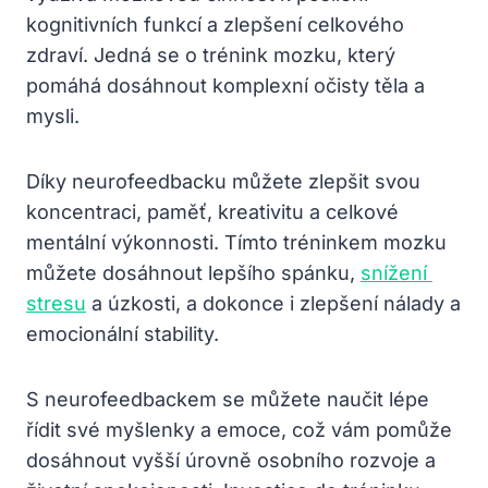
kognitivních funkcí ‌a ‌zlepšení celkového
zdraví. ​Jedná ‍se o⁣ trénink mozku, který ​
pomáhá dosáhnout komplexní očisty ⁤těla a
mysli.
Díky neurofeedbacku můžete ​zlepšit svou
koncentraci, paměť, kreativitu a celkové
mentální výkonnosti. Tímto tréninkem mozku
můžete dosáhnout lepšího ⁣spánku,
snížení ​
stresu
⁤a ⁤úzkosti, a dokonce i ​zlepšení ⁤nálady a
emocionální stability.
S neurofeedbackem se můžete⁤ naučit lépe
řídit své myšlenky a emoce, což vám⁢ pomůže
dosáhnout vyšší úrovně osobního rozvoje a ​