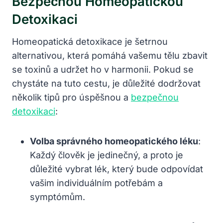
Bezpečnou Homeopatickou
Detoxikaci
Homeopatická detoxikace je šetrnou
alternativou, která pomáhá⁢ vašemu tělu zbavit
‍se toxinů a ​udržet ho v harmonii. Pokud se
⁤chystáte na tuto cestu, je důležité dodržovat ​
několik tipů pro úspěšnou‌ a
bezpečnou
detoxikaci
:
Volba správného ​homeopatického léku
:
Každý člověk je jedinečný, ⁢a​ proto ⁣je
důležité vybrat lék, který ⁤bude odpovídat
vašim⁢ individuálním potřebám a
symptómům.