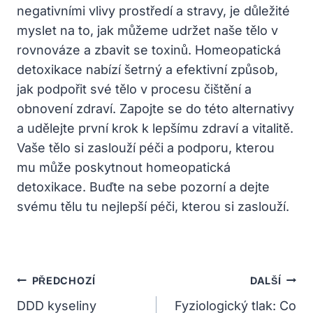
negativními vlivy prostředí a ​stravy, je ‌důležité
myslet na to, jak můžeme udržet naše tělo v
rovnováze a zbavit se toxinů. Homeopatická
detoxikace nabízí šetrný a efektivní způsob,
jak podpořit⁣ své tělo v procesu čištění⁣ a
obnovení zdraví. Zapojte se do této alternativy
a udělejte první krok k lepšímu zdraví⁢ a⁣ vitalitě.
Vaše tělo⁣ si zaslouží péči a podporu, kterou
mu může poskytnout homeopatická
detoxikace. Buďte na sebe pozorní a dejte
svému tělu tu ⁢nejlepší⁢ péči, kterou si⁤ zaslouží.
Navigace
PŘEDCHOZÍ
DALŠÍ
Pro
DDD kyseliny
Fyziologický tlak: Co