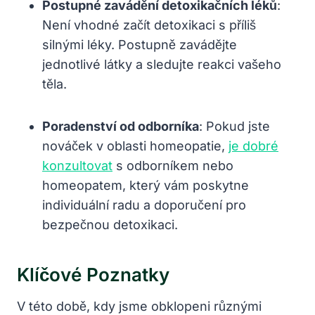
Postupné‌ zavádění detoxikačních léků
:
Není‌ vhodné ⁤začít detoxikaci s příliš
silnými ‍léky. Postupně ‍zavádějte
jednotlivé látky a sledujte reakci vašeho⁣
těla.
Poradenství od odborníka
: Pokud ⁢jste
⁤nováček v oblasti homeopatie,‌
je dobré
konzultovat
s odborníkem nebo
homeopatem, který vám poskytne⁢
individuální radu⁣ a doporučení pro
bezpečnou detoxikaci.
Klíčové Poznatky
V této době, kdy jsme obklopeni různými