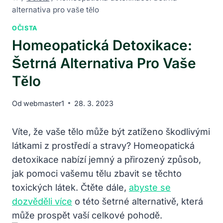
alternativa pro vaše tělo
OČISTA
Homeopatická Detoxikace:
Šetrná Alternativa Pro Vaše
Tělo
Od
webmaster1
28. 3. 2023
Víte, že vaše tělo​ může být ⁢zatíženo škodlivými
látkami z prostředí a ⁣stravy? Homeopatická
detoxikace nabízí ‍jemný a přirozený způsob,
jak pomoci vašemu tělu zbavit se těchto
‌toxických látek. ​Čtěte dále,
abyste se
dozvěděli více
o ⁤této šetrné alternativě, která
může‌ prospět vaší celkové⁢ pohodě.