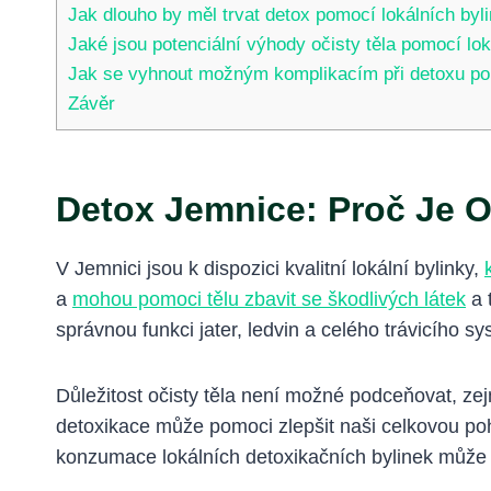
Jak dlouho by měl trvat detox pomocí lokálních byl
Jaké jsou potenciální výhody očisty těla pomocí lok
Jak se vyhnout možným komplikacím při detoxu po
Závěr
Detox Jemnice: Proč Je O
V Jemnici jsou k dispozici kvalitní lokální bylinky,
a
mohou pomoci tělu zbavit se škodlivých látek
a 
správnou funkci jater, ledvin a celého trávicího s
Důležitost očisty těla není možné podceňovat, ze
detoxikace může pomoci zlepšit naši celkovou poh
konzumace lokálních detoxikačních bylinek může bý