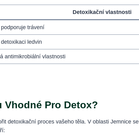
Detoxikační vlastnosti
a podporuje trávení
 detoxikaci ledvin
 antimikrobiální vlastnosti
ou Vhodné Pro Detox?
řit detoxikační proces vašeho těla. V oblasti Jemnice s
ří: