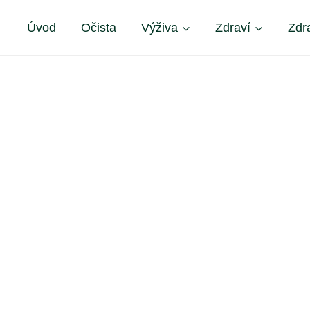
Úvod
Očista
Výživa
Zdraví
Zdr