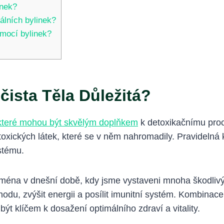
inek?
álních bylinek?
mocí bylinek?
čista Těla Důležitá?
které mohou být skvělým doplňkem
k detoxikačnímu proce
toxických látek, které se v něm nahromadily. Pravidelná
ystému.
jména v dnešní době, kdy jsme vystaveni mnoha škodlivý
odu, zvýšit energii a posílit imunitní systém. Kombinac
t klíčem k dosažení optimálního zdraví a vitality.