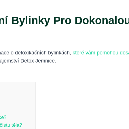
ní Bylinky Pro Dokonalou
rmace o detoxikačních bylinkách,
které vám pomohou dosá
 tajemství Detox Jemnice.
ce?
čistu těla?