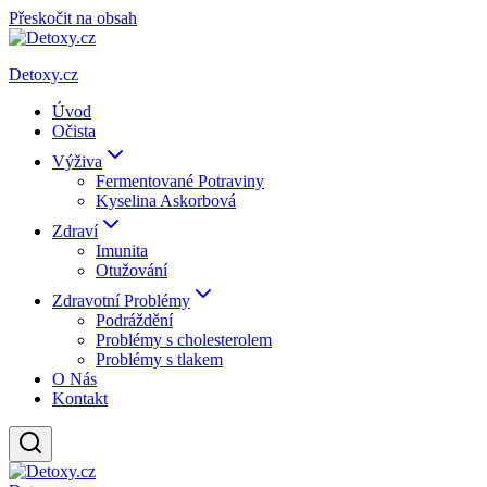
Přeskočit na obsah
Detoxy.cz
Úvod
Očista
Výživa
Fermentované Potraviny
Kyselina Askorbová
Zdraví
Imunita
Otužování
Zdravotní Problémy
Podráždění
Problémy s cholesterolem
Problémy s tlakem
O Nás
Kontakt