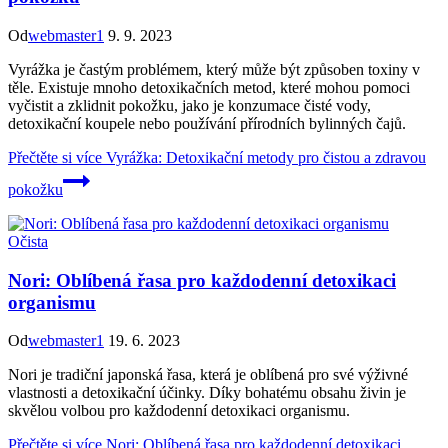
Od
webmaster1
9. 9. 2023
Vyrážka je častým problémem, který může být způsoben toxiny v
těle. Existuje mnoho detoxikačních metod, které mohou pomoci
vyčistit a zklidnit pokožku, jako je konzumace čisté vody,
detoxikační koupele nebo používání přírodních bylinných čajů.
Přečtěte si více
Vyrážka: Detoxikační metody pro čistou a zdravou
pokožku
Očista
Nori: Oblíbená řasa pro každodenní detoxikaci
organismu
Od
webmaster1
19. 6. 2023
Nori je tradiční japonská řasa, která je oblíbená pro své výživné
vlastnosti a detoxikační účinky. Díky bohatému obsahu živin je
skvělou volbou pro každodenní detoxikaci organismu.
Přečtěte si více
Nori: Oblíbená řasa pro každodenní detoxikaci