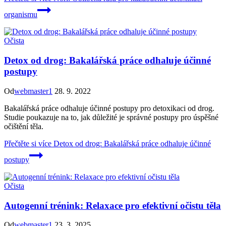
organismu
Očista
Detox od drog: Bakalářská práce odhaluje účinné
postupy
Od
webmaster1
28. 9. 2022
Bakalářská práce odhaluje účinné postupy pro detoxikaci od drog.
Studie poukazuje na to, jak důležité je správné postupy pro úspěšné
očištění těla.
Přečtěte si více
Detox od drog: Bakalářská práce odhaluje účinné
postupy
Očista
Autogenní trénink: Relaxace pro efektivní očistu těla
Od
webmaster1
23. 3. 2025