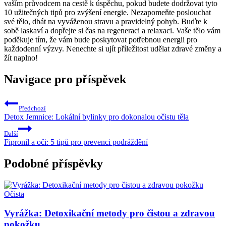
vaším průvodcem na cestě k úspěchu, pokud budete dodržovat tyto
10 užitečných tipů pro zvýšení energie. Nezapomeňte poslouchat
své tělo, dbát na vyváženou stravu a pravidelný pohyb. Buďte k
sobě laskaví a dopřejte si čas na regeneraci a relaxaci. Vaše tělo vám
poděkuje tím, že vám bude poskytovat potřebnou energii pro
každodenní výzvy. Nenechte si ujít příležitost udělat zdravé změny a
žít naplno!
Navigace pro příspěvek
Předchozí
Detox Jemnice: Lokální bylinky pro dokonalou očistu těla
Další
Fipronil a oči: 5 tipů pro prevenci podráždění
Podobné příspěvky
Očista
Vyrážka: Detoxikační metody pro čistou a zdravou
pokožku