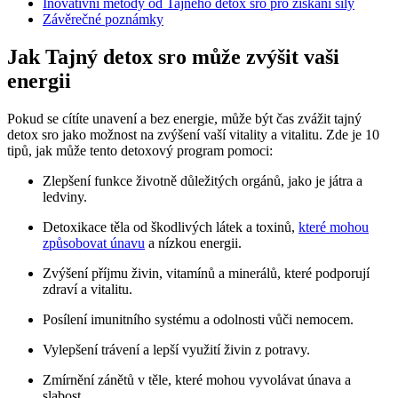
Inovativní metody od Tajného detox sro pro získání síly
Závěrečné poznámky
Jak Tajný detox sro může zvýšit vaši
energii
Pokud se cítíte unavení a bez energie, může být čas zvážit tajný
detox sro jako možnost na zvýšení vaší vitality a vitalitu. Zde je 10
tipů, jak může tento detoxový program pomoci:
Zlepšení funkce životně důležitých orgánů, jako je játra a
ledviny.
Detoxikace těla od škodlivých látek a toxinů,
které mohou
způsobovat únavu
a nízkou energii.
Zvýšení příjmu živin, vitamínů a minerálů, které podporují
zdraví a vitalitu.
Posílení imunitního systému a odolnosti vůči nemocem.
Vylepšení trávení a lepší využití živin z potravy.
Zmírnění zánětů v těle, které mohou vyvolávat únava a
slabost.