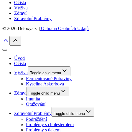
Očista
Výživa
Zdraví
Zdravotní Problémy
© 2026 Detoxy.cz |
Ochrana Osobních Údajů
Úvod
Očista
Výživa
Toggle child menu
Fermentované Potraviny
Kyselina Askorbová
Zdraví
Toggle child menu
Imunita
Otužování
Zdravotní Problémy
Toggle child menu
Podráždění
Problémy s cholesterolem
Problémy s tlakem