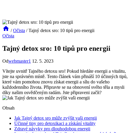
/
Očista
/
Tajný detox sro: 10 tipů pro energii
Očista
Tajný detox sro: 10 tipů pro energii
Od
webmaster1
12. 5. 2023
Vítejte uvnitř Tajného detoxu sro! Pokud hledáte energii a vitalitu,
jste na správném místě. Tento článek vám přináší 10 účinných tipů,
které vám pomohou znovu získat energii a sílu do vašeho
každodenního života. Připravte se na obnovení svého těla a mysli
díky našim osvědčeným radám. Jste připraveni začít?
Obsah
Jak Tajný detox sro může zvýšit vaši energii
Účinné tipy pro detoxikaci a získání vitality
Zdravé návyky pro dlouhodobou energii