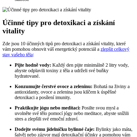
Účinné tipy pro detoxikaci a získání
vitality
Zde jsou 10 účinných tipů pro detoxikaci a získání vitality, které
vám pomohou obnovit váš energetický potenciál a
zlepšit celkový
stav vašeho těla
:
Pijte hodně vody:
Každý den pijte minimálně 2 litry vody,
abyste odplavili toxiny z těla a udrželi své buňky
hydratované.
Konzumujte čerstvé ovoce a zeleninu:
Bohatá na živiny a
antioxidanty, ovoce a zelenina jsou klíčem k úspěšné
detoxikaci a posílení imunity.
Praktikujte jógu nebo meditaci:
Posilte svou mysl a
uvolněte své tělo pomocí jógy nebo meditace, abyste snížili
stres a zlepšili své emoční zdraví.
Dodejte svému jídelníčku bylinné čaje:
Bylinky jako máta,
šalvěj nebo zázvor mají detoxikační účinky a pomohou vám