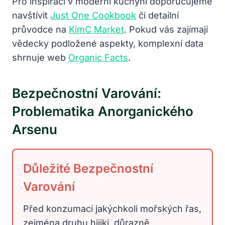
Pro inspiraci v moderní kuchyni doporučujeme
navštívit
Just One Cookbook
či detailní
průvodce na
KimC Market
. Pokud vás zajímají
vědecky podložené aspekty, komplexní data
shrnuje web
Organic Facts
.
Bezpečnostní Varování:
Problematika Anorganického
Arsenu
Důležité Bezpečnostní
Varování
Před konzumací jakýchkoli mořských řas,
zejména druhu hijiki, důrazně