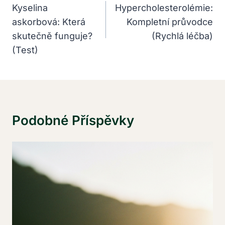
Pro
Kyselina
Hypercholesterolémie:
askorbová: Která
Kompletní průvodce
Příspěvek
skutečně funguje?
(Rychlá léčba)
(Test)
Podobné Příspěvky