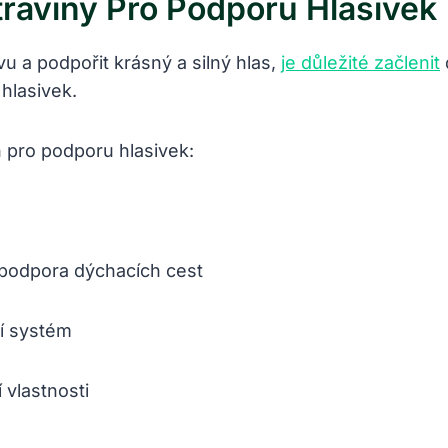
otraviny Pro Podporu Hlasivek
vu a podpořit krásný a silný hlas,
je důležité začlenit
hlasivek.
n pro podporu hlasivek:
, podpora dýchacích cest
ní systém
 vlastnosti