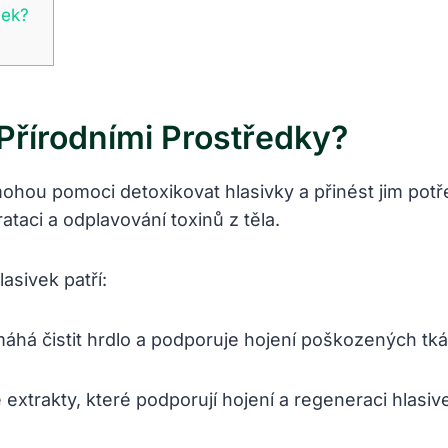
vek?
Přírodními Prostředky?
mohou pomoci detoxikovat hlasivky a přinést jim pot
ataci a odplavování toxinů z těla.
asivek patří:
há čistit hrdlo a podporuje hojení poškozených tká
 extrakty, které podporují hojení a regeneraci hlasiv