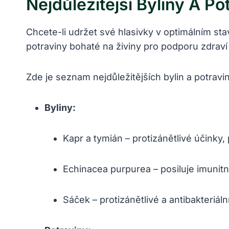
Nejdůležitější Byliny A P
Chcete-li udržet své hlasivky v optimálním sta
potraviny bohaté na živiny pro podporu zdraví 
Zde je seznam nejdůležitějších bylin a potravi
Byliny:
Kapr a tymián – protizánětlivé účinky
Echinacea purpurea – posiluje imunit
Sáček – protizánětlivé a antibakteriální