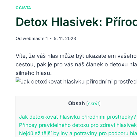
OČISTA
Detox Hlasivek: Příro
Od
webmaster1
5. 11. 2023
Víte, že váš hlas může být ukazatelem vašeho z
cestou, pak je pro vás náš článek o detoxu hl
silného hlasu.
Obsah
[
skrýt
]
Jak detoxikovat hlasivku přírodními prostředky?
Přínosy pravidelného detoxu pro zdraví hlasivek
Nejdůležitější byliny a potraviny pro podporu hl