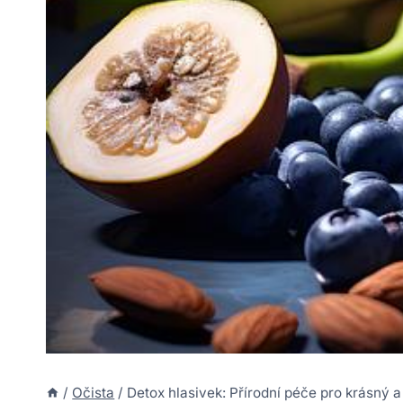
/
Očista
/
Detox hlasivek: Přírodní péče pro krásný a 