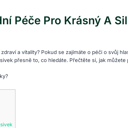
dní Péče Pro Krásný A Si
draví a vitality? Pokud se zajímáte o péči o svůj hla
asivek přesně to, co hledáte. Přečtěte si, jak může
asivek