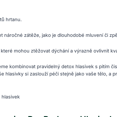
ětů hrtanu.
žet náročné zátěže, jako je dlouhodobé mluvení či zpě
které mohou ztěžovat dýchání a výrazně ovlivnit kva
me kombinovat pravidelný detox hlasivek s pitím či
e hlasivky si zaslouží péči stejně jako vaše tělo, a