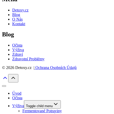
Detoxy.cz
Blog
O Nás
Kontakt
Blog
Očista
Výživa
Zdraví
Zdravotní Problémy
© 2026 Detoxy.cz |
Ochrana Osobních Údajů
Úvod
Očista
Výživa
Toggle child menu
Fermentované Potraviny