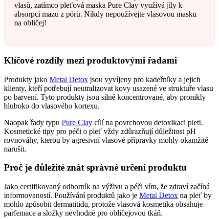
vlasů, zatímco pleťová maska Pure Clay využívá jíly k
absorpci mazu z pórů. Nikdy nepoužívejte vlasovou masku
na obličej!
Klíčové rozdíly mezi produktovými řadami
Produkty jako
Metal Detox
jsou vyvíjeny pro kadeřníky a jejich
klienty, kteří potřebují neutralizovat kovy usazené ve struktuře vlasu
po barvení. Tyto produkty jsou silně koncentrované, aby pronikly
hluboko do vlasového kortexu.
Naopak řady typu
Pure Clay
cílí na povrchovou detoxikaci pleti.
Kosmetické tipy pro péči o pleť vždy zdůrazňují důležitost pH
rovnováhy, kterou by agresivní vlasové přípravky mohly okamžitě
narušit.
Proč je důležité znát správné určení produktu
Jako certifikovaný odborník na výživu a péči vím, že zdraví začíná
informovaností. Používání produktů jako je
Metal Detox
na pleť by
mohlo způsobit dermatitidu, protože vlasová kosmetika obsahuje
parfemace a složky nevhodné pro obličejovou tkáň.