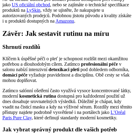
jako
US oficiální obchod
, nebo se zajímáte o technické specifikace
produktů na
LySkin
, vždy se ujistěte, že nakupujete u
autorizovaných prodejců. Podobnou jistotu původu a kvality získáte
i u produktů dostupných na
Amazonu
.
Závěr: Jak sestavit rutinu na míru
Shrnutí rozdílů
Klíčem k úspěšné péči o pleť je schopnost rozlišit mezi okamžitou
potřebou a dlouhodobým cílem. Zatímco
profesionální péče
v
salonu nabízí intenzivní
detoxikaci pleti
pod dohledem odborníka,
domácí péče
vyžaduje pravidelnost a disciplínu. Obě cesty se však
mohou doplňovat.
Zatímco salónní ošetření často využívá vysoce koncentrované látky,
moderní
kosmetická rutina
dostupná pro každodenní použití už
dnes dosahuje srovnatelných výsledků. Důležité je chápat, kdy
vsadit na čisticí masku a kdy na výživné sérum. Rozdíly mezi těmito
přístupy najdete podrobně vysvětlené i na portálech jako
L’Oréal
Paris Pure Clay
, které definují standardy moderní kosmetiky.
Jak vybrat správný produkt dle vašich potřeb