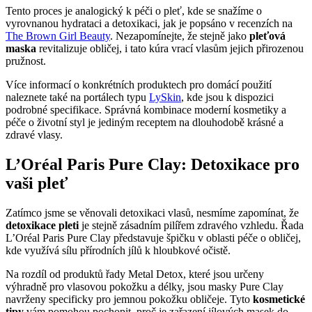
Tento proces je analogický k péči o pleť, kde se snažíme o
vyrovnanou hydrataci a detoxikaci, jak je popsáno v recenzích na
The Brown Girl Beauty
. Nezapomínejte, že stejně jako
pleťová
maska
revitalizuje obličej, i tato kúra vrací vlasům jejich přirozenou
pružnost.
Více informací o konkrétních produktech pro domácí použití
naleznete také na portálech typu
LySkin
, kde jsou k dispozici
podrobné specifikace. Správná kombinace moderní kosmetiky a
péče o životní styl je jediným receptem na dlouhodobě krásné a
zdravé vlasy.
L’Oréal Paris Pure Clay: Detoxikace pro
vaši pleť
Zatímco jsme se věnovali detoxikaci vlasů, nesmíme zapomínat, že
detoxikace pleti
je stejně zásadním pilířem zdravého vzhledu. Řada
L’Oréal Paris Pure Clay představuje špičku v oblasti péče o obličej,
kde využívá sílu přírodních jílů k hloubkové očistě.
Na rozdíl od produktů řady Metal Detox, které jsou určeny
výhradně pro vlasovou pokožku a délky, jsou masky Pure Clay
navrženy specificky pro jemnou pokožku obličeje. Tyto
kosmetické
tipy
vám pomohou pochopit, proč je zařazení jílových masek do