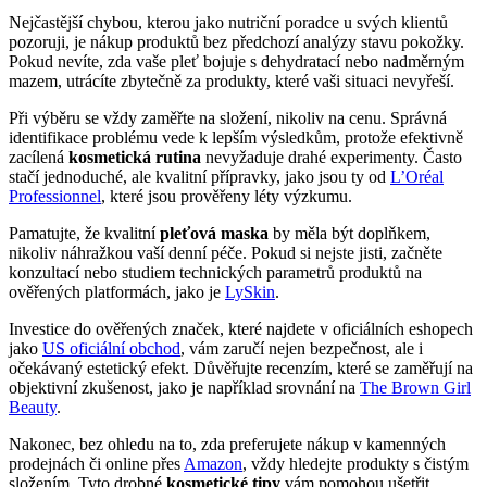
Nejčastější chybou, kterou jako nutriční poradce u svých klientů
pozoruji, je nákup produktů bez předchozí analýzy stavu pokožky.
Pokud nevíte, zda vaše pleť bojuje s dehydratací nebo nadměrným
mazem, utrácíte zbytečně za produkty, které vaši situaci nevyřeší.
Při výběru se vždy zaměřte na složení, nikoliv na cenu. Správná
identifikace problému vede k lepším výsledkům, protože efektivně
zacílená
kosmetická rutina
nevyžaduje drahé experimenty. Často
stačí jednoduché, ale kvalitní přípravky, jako jsou ty od
L’Oréal
Professionnel
, které jsou prověřeny léty výzkumu.
Pamatujte, že kvalitní
pleťová maska
by měla být doplňkem,
nikoliv náhražkou vaší denní péče. Pokud si nejste jisti, začněte
konzultací nebo studiem technických parametrů produktů na
ověřených platformách, jako je
LySkin
.
Investice do ověřených značek, které najdete v oficiálních eshopech
jako
US oficiální obchod
, vám zaručí nejen bezpečnost, ale i
očekávaný estetický efekt. Důvěřujte recenzím, které se zaměřují na
objektivní zkušenost, jako je například srovnání na
The Brown Girl
Beauty
.
Nakonec, bez ohledu na to, zda preferujete nákup v kamenných
prodejnách či online přes
Amazon
, vždy hledejte produkty s čistým
složením. Tyto drobné
kosmetické tipy
vám pomohou ušetřit