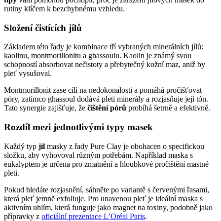
rutiny klíčem k bezchybnému vzhledu.
Složení čistících jílů
Základem této řady je kombinace tří vybraných minerálních jílů:
kaolinu, montmorillonitu a ghassoulu. Kaolin je známý svou
schopností absorbovat nečistoty a přebytečný kožní maz, aniž by
pleť vysušoval.
Montmorillonit zase cílí na nedokonalosti a pomáhá pročišťovat
póry, zatímco ghassoul dodává pleti minerály a rozjasňuje její tón.
Tato synergie zajišťuje, že
čištění pórů
probíhá šetrně a efektivně.
Rozdíl mezi jednotlivými typy masek
Každý typ
jíl
masky z řady Pure Clay je obohacen o specifickou
složku, aby vyhovoval různým potřebám. Například maska s
eukalyptem je určena pro zmatnění a hloubkové pročištění mastné
pleti.
Pokud hledáte rozjasnění, sáhněte po variantě s červenými řasami,
která pleť jemně exfoliuje. Pro unavenou pleť je ideální maska s
aktivním uhlím, která funguje jako magnet na toxiny, podobně jako
přípravky z
oficiální prezentace L’Oréal Paris
.