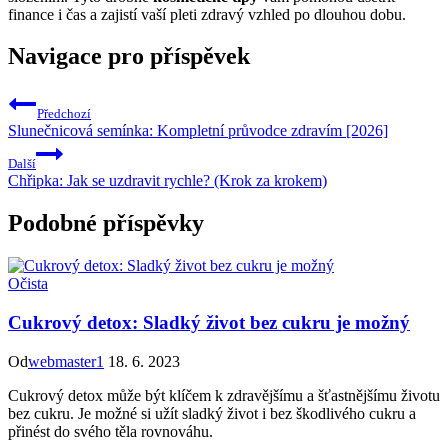
finance i čas a zajistí vaší pleti zdravý vzhled po dlouhou dobu.
Navigace pro příspěvek
Předchozí
Slunečnicová semínka: Kompletní průvodce zdravím [2026]
Další
Chřipka: Jak se uzdravit rychle? (Krok za krokem)
Podobné příspěvky
Očista
Cukrový detox: Sladký život bez cukru je možný
Od
webmaster1
18. 6. 2023
Cukrový detox může být klíčem k zdravějšímu a šťastnějšímu životu
bez cukru. Je možné si užít sladký život i bez škodlivého cukru a
přinést do svého těla rovnováhu.