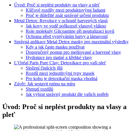
Úvod: Proč si neplést produkty na vlasy a pleť
Klíčové rozdíly mezi produktovými řadami
Proč je důležité znát správné určení produktu
Metal Detox: Revoluce v ochraně barvených vlasů
Jak kovy ve vodě poškozují vlasové vlákno
Role molekuly Glicoamine při neutralizaci kovů
Ochrana před vymýváním barvy a lámavostí
Správná aplikace Metal Detox masky pro maximální výsledky
Kdy a jak často masku používat
Doporučený postup pro melírované a barvené vlasy
Hydratace pro matné a křehké vlasy
L’Oréal Paris Pure Clay: Detoxikace pro vaši pleť
Složení čistících jílů
Rozdíl mezi jednotlivými typy masek
Pro koho je detoxikační maska vhodná
Závěr: Jak sestavit rutinu na míru
Shrnutí rozdílů
Jak vybrat správný produkt dle vašich potřeb
Úvod: Proč si neplést produkty na vlasy a
pleť