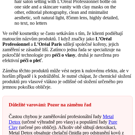
Ve světě kosmetiky se často setkávám s tím, že klienti podléhají
matoucím názvům produktů. I když značky jako
L’Oréal
Professionnel
a
L’Oréal Paris
sdílejí společné kořeny, jejich
zaměření se zásadně liší. Zatímco jedna řada se specializuje na
pokročilé technologie pro
péči o vlasy
, druhá je navržena pro
efektivní
péči o pleť
.
Záměna těchto produktů může vést nejen k nulovému efektu, ale v
horším případě i k podráždění. Je nutné chápat, že chemické složení
produktů pro vlasové vlákno je odlišné od složení určeného pro
jemnou pokožku obličeje.
Důležité varování: Pozor na záměnu řad
Častou chybou je zaměňování profesionální řady
Metal
Detox
(určené výhradně pro vlasy) a populární řady
Pure
Clay
(určené pro obličej). Ačkoliv obě slibují detoxikaci,
Metal Detox obsahuje chelační činidla pro odstranění kovů z