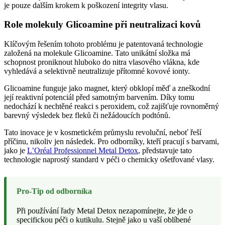
je pouze dalším krokem k poškození integrity vlasu.
Role molekuly Glicoamine při neutralizaci kovů
Klíčovým řešením tohoto problému je patentovaná technologie
založená na molekule Glicoamine. Tato unikátní složka má
schopnost proniknout hluboko do nitra vlasového vlákna, kde
vyhledává a selektivně neutralizuje přítomné kovové ionty.
Glicoamine funguje jako magnet, který obklopí měď a zneškodní
její reaktivní potenciál před samotným barvením. Díky tomu
nedochází k nechtěné reakci s peroxidem, což zajišťuje rovnoměrný
barevný výsledek bez fleků či nežádoucích podtónů.
Tato inovace je v kosmetickém průmyslu revoluční, neboť řeší
příčinu, nikoliv jen následek. Pro odborníky, kteří pracují s barvami,
jako je
L’Oréal Professionnel Metal Detox
, představuje tato
technologie naprostý standard v péči o chemicky ošetřované vlasy.
Pro-Tip od odborníka
Při používání řady Metal Detox nezapomínejte, že jde o
specifickou péči o kutikulu. Stejně jako u vaší oblíbené