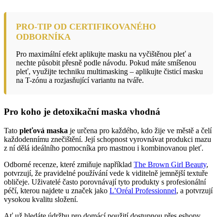
PRO-TIP OD CERTIFIKOVANÉHO
ODBORNÍKA
Pro maximální efekt aplikujte masku na vyčištěnou pleť a
nechte působit přesně podle návodu. Pokud máte smíšenou
pleť, využijte techniku multimasking – aplikujte čisticí masku
na T-zónu a rozjasňující variantu na tváře.
Pro koho je detoxikační maska vhodná
Tato
pleťová maska
je určena pro každého, kdo žije ve městě a čelí
každodennímu znečištění. Její schopnost vyrovnávat produkci mazu
z ní dělá ideálního pomocníka pro mastnou i kombinovanou pleť.
Odborné recenze, které zmiňuje například
The Brown Girl Beauty
,
potvrzují, že pravidelné používání vede k viditelně jemnější textuře
obličeje. Uživatelé často porovnávají tyto produkty s profesionální
péčí, kterou najdete u značek jako
L’Oréal Professionnel
, a potvrzují
vysokou kvalitu složení.
Ať už hledáte údržbu pro domácí použití dostupnou přes eshopy