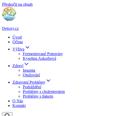
Přeskočit na obsah
Detoxy.cz
Úvod
Očista
Výživa
Fermentované Potraviny
Kyselina Askorbová
Zdraví
Imunita
Otužování
Zdravotní Problémy
Podráždění
Problémy s cholesterolem
Problémy s tlakem
O Nás
Kontakt