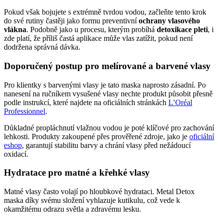
Pokud však bojujete s extrémně tvrdou vodou, začleňte tento krok
do své rutiny častěji jako formu preventivní
ochrany vlasového
vlákna
. Podobně jako u procesu, kterým probíhá
detoxikace pleti
, i
zde platí, že příliš častá aplikace může vlas zatížit, pokud není
dodržena správná dávka.
Doporučený postup pro melírované a barvené vlasy
Pro klientky s barvenými vlasy je tato maska naprosto zásadní. Po
nanesení na ručníkem vysušené vlasy nechte produkt působit přesně
podle instrukcí, které najdete na oficiálních stránkách
L’Oréal
Professionnel
.
Důkladné propláchnutí vlažnou vodou je poté klíčové pro zachování
lehkosti. Produkty zakoupené přes prověřené zdroje, jako je
oficiální
eshop
, garantují stabilitu barvy a chrání vlasy před nežádoucí
oxidací.
Hydratace pro matné a křehké vlasy
Matné vlasy často volají po hloubkové hydrataci. Metal Detox
maska díky svému složení vyhlazuje kutikulu, což vede k
okamžitému odrazu světla a zdravému lesku.