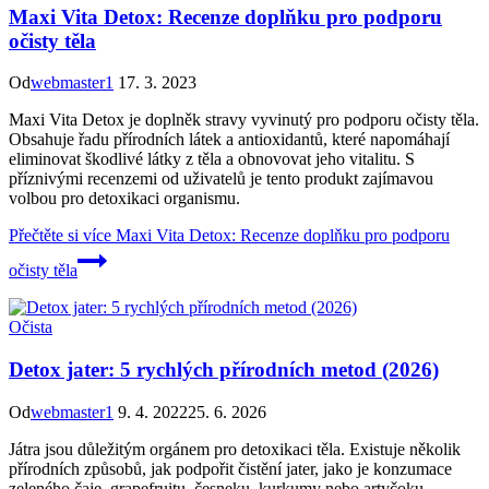
Maxi Vita Detox: Recenze doplňku pro podporu
očisty těla
Od
webmaster1
17. 3. 2023
Maxi Vita Detox je doplněk stravy vyvinutý pro podporu očisty těla.
Obsahuje řadu přírodních látek a antioxidantů, které napomáhají
eliminovat škodlivé látky z těla a obnovovat jeho vitalitu. S
příznivými recenzemi od uživatelů je tento produkt zajímavou
volbou pro detoxikaci organismu.
Přečtěte si více
Maxi Vita Detox: Recenze doplňku pro podporu
očisty těla
Očista
Detox jater: 5 rychlých přírodních metod (2026)
Od
webmaster1
9. 4. 2022
25. 6. 2026
Játra jsou důležitým orgánem pro detoxikaci těla. Existuje několik
přírodních způsobů, jak podpořit čistění jater, jako je konzumace
zeleného čaje, grapefruitu, česneku, kurkumy nebo artyčoku.