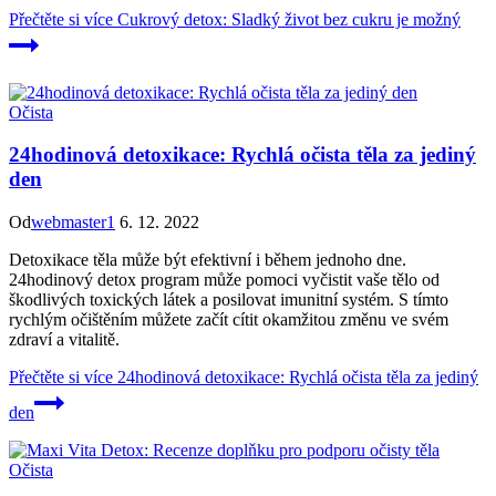
Přečtěte si více
Cukrový detox: Sladký život bez cukru je možný
Očista
24hodinová detoxikace: Rychlá očista těla za jediný
den
Od
webmaster1
6. 12. 2022
Detoxikace těla může být efektivní i během jednoho dne.
24hodinový detox program může pomoci vyčistit vaše tělo od
škodlivých toxických látek a posilovat imunitní systém. S tímto
rychlým očištěním můžete začít cítit okamžitou změnu ve svém
zdraví a vitalitě.
Přečtěte si více
24hodinová detoxikace: Rychlá očista těla za jediný
den
Očista