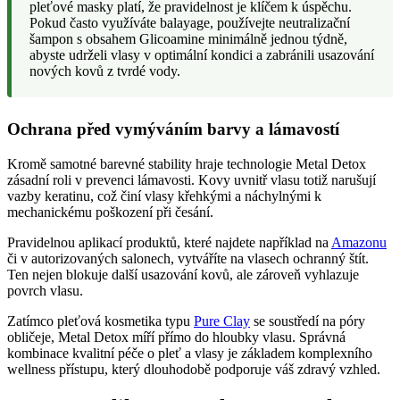
pleťové masky platí, že pravidelnost je klíčem k úspěchu.
Pokud často využíváte balayage, používejte neutralizační
šampon s obsahem Glicoamine minimálně jednou týdně,
abyste udrželi vlasy v optimální kondici a zabránili usazování
nových kovů z tvrdé vody.
Ochrana před vymýváním barvy a lámavostí
Kromě samotné barevné stability hraje technologie Metal Detox
zásadní roli v prevenci lámavosti. Kovy uvnitř vlasu totiž narušují
vazby keratinu, což činí vlasy křehkými a náchylnými k
mechanickému poškození při česání.
Pravidelnou aplikací produktů, které najdete například na
Amazonu
či v autorizovaných salonech, vytváříte na vlasech ochranný štít.
Ten nejen blokuje další usazování kovů, ale zároveň vyhlazuje
povrch vlasu.
Zatímco pleťová kosmetika typu
Pure Clay
se soustředí na póry
obličeje, Metal Detox míří přímo do hloubky vlasu. Správná
kombinace kvalitní péče o pleť a vlasy je základem komplexního
wellness přístupu, který dlouhodobě podporuje váš zdravý vzhled.