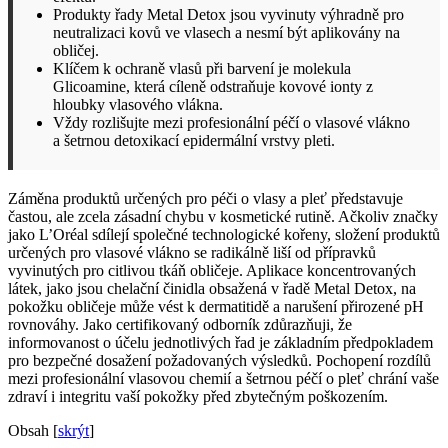
Produkty řady Metal Detox jsou vyvinuty výhradně pro
neutralizaci kovů ve vlasech a nesmí být aplikovány na
obličej.
Klíčem k ochraně vlasů při barvení je molekula
Glicoamine, která cíleně odstraňuje kovové ionty z
hloubky vlasového vlákna.
Vždy rozlišujte mezi profesionální péčí o vlasové vlákno
a šetrnou detoxikací epidermální vrstvy pleti.
Záměna produktů určených pro péči o vlasy a pleť představuje
častou, ale zcela zásadní chybu v kosmetické rutině. Ačkoliv značky
jako L’Oréal sdílejí společné technologické kořeny, složení produktů
určených pro vlasové vlákno se radikálně liší od přípravků
vyvinutých pro citlivou tkáň obličeje. Aplikace koncentrovaných
látek, jako jsou chelační činidla obsažená v řadě Metal Detox, na
pokožku obličeje může vést k dermatitidě a narušení přirozené pH
rovnováhy. Jako certifikovaný odborník zdůrazňuji, že
informovanost o účelu jednotlivých řad je základním předpokladem
pro bezpečné dosažení požadovaných výsledků. Pochopení rozdílů
mezi profesionální vlasovou chemií a šetrnou péčí o pleť chrání vaše
zdraví i integritu vaší pokožky před zbytečným poškozením.
Obsah
[
skrýt
]