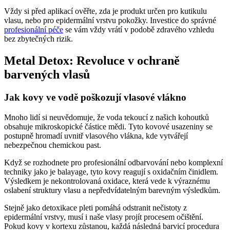
Vždy si před aplikací ověřte, zda je produkt určen pro kutikulu
vlasu, nebo pro epidermální vrstvu pokožky. Investice do správné
profesionální péče
se vám vždy vrátí v podobě zdravého vzhledu
bez zbytečných rizik.
Metal Detox: Revoluce v ochraně
barvených vlasů
Jak kovy ve vodě poškozují vlasové vlákno
Mnoho lidí si neuvědomuje, že voda tekoucí z našich kohoutků
obsahuje mikroskopické částice mědi. Tyto kovové usazeniny se
postupně hromadí uvnitř vlasového vlákna, kde vytvářejí
nebezpečnou chemickou past.
Když se rozhodnete pro profesionální odbarvování nebo komplexní
techniky jako je balayage, tyto kovy reagují s oxidačním činidlem.
Výsledkem je nekontrolovaná oxidace, která vede k výraznému
oslabení struktury vlasu a nepředvídatelným barevným výsledkům.
Stejně jako detoxikace pleti pomáhá odstranit nečistoty z
epidermální vrstvy, musí i naše vlasy projít procesem očištění.
Pokud kovy v kortexu zůstanou, každá následná barvicí procedura