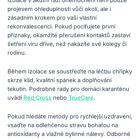
Izolace v akutní fázi onemocnění není pouze
projevem ohleduplnosti vůči okolí, ale i
zásadním krokem pro vaši vlastní
rekonvalescenci. Pokud pociťujete první
příznaky, okamžité přerušení kontaktů zastaví
šetření viru dříve, než nakazíte své kolegy či
rodinu.
Během izolace se soustřeďte na léčbu chřipky
skrze klid, kvalitní spánek a doplňování
tekutin. Podrobné rady pro domácí karanténu
uvádí
Red Cross
nebo
TrueCare
.
Pokud hledáte metody pro rychlejší uzdravení,
vsaďte na odlehčenou stravu bohatou na
antioxidanty a vlažné bylinné nálevy. Odborné