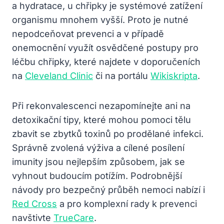
a hydratace, u chřipky je systémové zatížení
organismu mnohem vyšší. Proto je nutné
nepodceňovat prevenci a v případě
onemocnění využít osvědčené postupy pro
léčbu chřipky, které najdete v doporučeních
na
Cleveland Clinic
či na portálu
Wikiskripta
.
Při rekonvalescenci nezapomínejte ani na
detoxikační tipy, které mohou pomoci tělu
zbavit se zbytků toxinů po prodělané infekci.
Správně zvolená výživa a cílené posílení
imunity jsou nejlepším způsobem, jak se
vyhnout budoucím potížím. Podrobnější
návody pro bezpečný průběh nemoci nabízí i
Red Cross
a pro komplexní rady k prevenci
navštivte
TrueCare
.