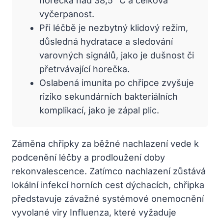
horečka nad 38,5 °C a celková
vyčerpanost.
Při léčbě je nezbytný klidový režim,
důsledná hydratace a sledování
varovných signálů, jako je dušnost či
přetrvávající horečka.
Oslabená imunita po chřipce zvyšuje
riziko sekundárních bakteriálních
komplikací, jako je zápal plic.
Záměna chřipky za běžné nachlazení vede k
podcenění léčby a prodloužení doby
rekonvalescence. Zatímco nachlazení zůstává
lokální infekcí horních cest dýchacích, chřipka
představuje závažné systémové onemocnění
vyvolané viry Influenza, které vyžaduje