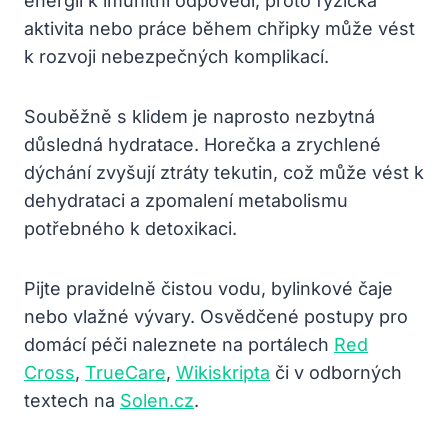
energii k imunitní odpovědi, proto fyzická
aktivita nebo práce během chřipky může vést
k rozvoji nebezpečných komplikací.
Souběžně s klidem je naprosto nezbytná
důsledná hydratace. Horečka a zrychlené
dýchání zvyšují ztráty tekutin, což může vést k
dehydrataci a zpomalení metabolismu
potřebného k detoxikaci.
Pijte pravidelně čistou vodu, bylinkové čaje
nebo vlažné vývary. Osvědčené postupy pro
domácí péči naleznete na portálech
Red
Cross
,
TrueCare
,
Wikiskripta
či v odborných
textech na
Solen.cz
.