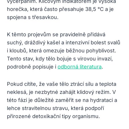
vyčerpáním. Klíčovým indikátorem je vysoká
horečka, která často přesahuje 38,5 °C a je
spojena s třesavkou.
K těmto projevům se pravidelně přidává
suchý, dráždivý kašel a intenzivní bolest svalů
i kloubů, která omezuje běžnou pohyblivost.
Tento stav, kdy tělo bojuje s virovou invazí,
podrobně popisuje i
odborná literatura
.
Pokud cítíte, že vaše tělo ztrácí sílu a teplota
neklesá, je nezbytné zahájit klidový režim. V
této fázi je důležité zaměřit se na hydrataci a
lehce stravitelnou stravu, která podpoří
přirozené detoxikační tipy organismu.