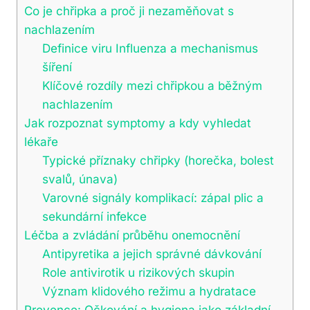
Co je chřipka a proč ji nezaměňovat s
nachlazením
Definice viru Influenza a mechanismus
šíření
Klíčové rozdíly mezi chřipkou a běžným
nachlazením
Jak rozpoznat symptomy a kdy vyhledat
lékaře
Typické příznaky chřipky (horečka, bolest
svalů, únava)
Varovné signály komplikací: zápal plic a
sekundární infekce
Léčba a zvládání průběhu onemocnění
Antipyretika a jejich správné dávkování
Role antivirotik u rizikových skupin
Význam klidového režimu a hydratace
Prevence: Očkování a hygiena jako základní