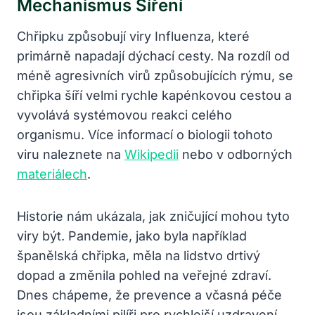
Mechanismus Šíření
Chřipku způsobují viry Influenza, které
primárně napadají dýchací cesty. Na rozdíl od
méně agresivních virů způsobujících rýmu, se
chřipka šíří velmi rychle kapénkovou cestou a
vyvolává systémovou reakci celého
organismu. Více informací o biologii tohoto
viru naleznete na
Wikipedii
nebo v odborných
materiálech
.
Historie nám ukázala, jak zničující mohou tyto
viry být. Pandemie, jako byla například
španělská chřipka, měla na lidstvo drtivý
dopad a změnila pohled na veřejné zdraví.
Dnes chápeme, že prevence a včasná péče
jsou základními pilíři pro rychlejší uzdravení,