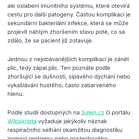
ale oslabení imunitního systému, které otevírá
cestu pro další patogeny. Častou komplikací je
sekundární bakteriální infekce, která se může
projevit náhlým zhoršením stavu poté, co se
zdálo, že se pacient již zotavuje.
Jednou z nejobávanějších komplikací je zánět
plic, tedy zápal plic. Ten poznáte podle
zhoršující se dušnosti, sípavého dýchání nebo
vykašlávání hustého, často zabarveného
hlenu.
Podle studií dostupných na
Solen.cz
či portálu
Wikiskripta
vyžaduje jakýkoliv náznak
respiračního selhání okamžitou diagnostiku
pomocí rentgenu nebo poslechového