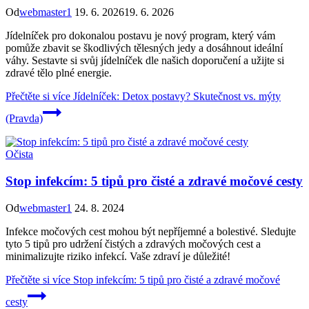
Od
webmaster1
19. 6. 2026
19. 6. 2026
Jídelníček pro dokonalou postavu je nový program, který vám
pomůže zbavit se škodlivých tělesných jedy a dosáhnout ideální
váhy. Sestavte si svůj jídelníček dle našich doporučení a užijte si
zdravé tělo plné energie.
Přečtěte si více
Jídelníček: Detox postavy? Skutečnost vs. mýty
(Pravda)
Očista
Stop infekcím: 5 tipů pro čisté a zdravé močové cesty
Od
webmaster1
24. 8. 2024
Infekce močových cest mohou být nepříjemné a bolestivé. Sledujte
tyto 5 tipů pro udržení čistých a zdravých močových cest a
minimalizujte riziko infekcí. Vaše zdraví je důležité!
Přečtěte si více
Stop infekcím: 5 tipů pro čisté a zdravé močové
cesty