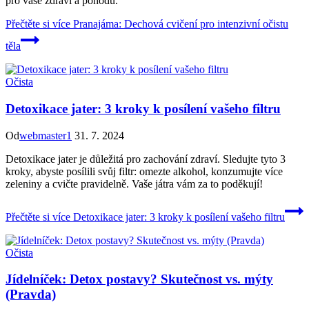
pro vaše zdraví a pohodu.
Přečtěte si více
Pranajáma: Dechová cvičení pro intenzivní očistu
těla
Očista
Detoxikace jater: 3 kroky k posílení vašeho filtru
Od
webmaster1
31. 7. 2024
Detoxikace jater je důležitá pro zachování zdraví. Sledujte tyto 3
kroky, abyste posílili svůj filtr: omezte alkohol, konzumujte více
zeleniny a cvičte pravidelně. Vaše játra vám za to poděkují!
Přečtěte si více
Detoxikace jater: 3 kroky k posílení vašeho filtru
Očista
Jídelníček: Detox postavy? Skutečnost vs. mýty
(Pravda)