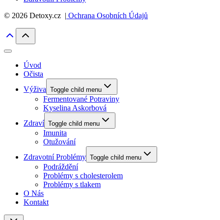
© 2026 Detoxy.cz |
Ochrana Osobních Údajů
Úvod
Očista
Výživa
Toggle child menu
Fermentované Potraviny
Kyselina Askorbová
Zdraví
Toggle child menu
Imunita
Otužování
Zdravotní Problémy
Toggle child menu
Podráždění
Problémy s cholesterolem
Problémy s tlakem
O Nás
Kontakt