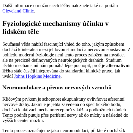
Další informace o možnostech léčby naleznete také na portálu
Cleveland Clinic
.
Fyziologické mechanismy účinku v
lidském těle
Současná věda nabízí fascinující vhled do toho, jakým způsobem
dochází k interakci mezi jehlovou stimulací a nervovou soustavou. Z
pohledu moderní fyziologie není tento proces založen na mystice,
ale na precizně definovaných neurologických drahách. Studium
těchto mechanismů nám pomáhá lépe pochopit, proč je
alternativní
léčba
stále častěji integrována do standardní klinické praxe, jak
uvádí
Johns Hopkins Medicine
.
Neuromodulace a přenos nervových vzruchů
Klíčovým prvkem je schopnost akupunktury ovlivňovat aferentní
nervové dráhy. Jakmile je jehla zavedena do specifického bodu,
dochází k aktivaci mechanoreceptorů v kůži a podkožních tkáních.
Tento podnět putuje přes periferní nervy až do míchy a následně do
vyšších center mozku.
Tento proces označujeme jako neuromodulaci, při které dochází k