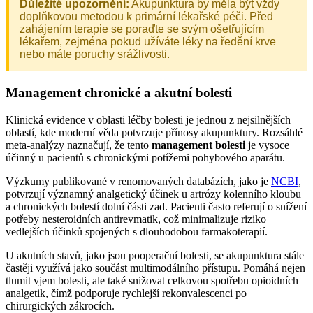
Důležité upozornění:
Akupunktura by měla být vždy
doplňkovou metodou k primární lékařské péči. Před
zahájením terapie se poraďte se svým ošetřujícím
lékařem, zejména pokud užíváte léky na ředění krve
nebo máte poruchy srážlivosti.
Management chronické a akutní bolesti
Klinická evidence v oblasti léčby bolesti je jednou z nejsilnějších
oblastí, kde moderní věda potvrzuje přínosy akupunktury. Rozsáhlé
meta-analýzy naznačují, že tento
management bolesti
je vysoce
účinný u pacientů s chronickými potížemi pohybového aparátu.
Výzkumy publikované v renomovaných databázích, jako je
NCBI
,
potvrzují významný analgetický účinek u artrózy kolenního kloubu
a chronických bolestí dolní části zad. Pacienti často referují o snížení
potřeby nesteroidních antirevmatik, což minimalizuje riziko
vedlejších účinků spojených s dlouhodobou farmakoterapií.
U akutních stavů, jako jsou pooperační bolesti, se akupunktura stále
častěji využívá jako součást multimodálního přístupu. Pomáhá nejen
tlumit vjem bolesti, ale také snižovat celkovou spotřebu opioidních
analgetik, čímž podporuje rychlejší rekonvalescenci po
chirurgických zákrocích.