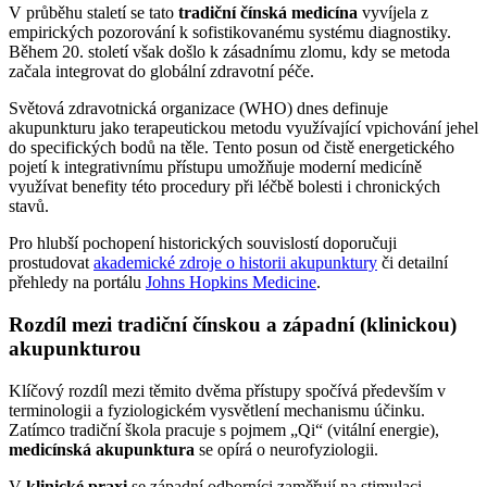
V průběhu staletí se tato
tradiční čínská medicína
vyvíjela z
empirických pozorování k sofistikovanému systému diagnostiky.
Během 20. století však došlo k zásadnímu zlomu, kdy se metoda
začala integrovat do globální zdravotní péče.
Světová zdravotnická organizace (WHO) dnes definuje
akupunkturu jako terapeutickou metodu využívající vpichování jehel
do specifických bodů na těle. Tento posun od čistě energetického
pojetí k integrativnímu přístupu umožňuje moderní medicíně
využívat benefity této procedury při léčbě bolesti i chronických
stavů.
Pro hlubší pochopení historických souvislostí doporučuji
prostudovat
akademické zdroje o historii akupunktury
či detailní
přehledy na portálu
Johns Hopkins Medicine
.
Rozdíl mezi tradiční čínskou a západní (klinickou)
akupunkturou
Klíčový rozdíl mezi těmito dvěma přístupy spočívá především v
terminologii a fyziologickém vysvětlení mechanismu účinku.
Zatímco tradiční škola pracuje s pojmem „Qi“ (vitální energie),
medicínská akupunktura
se opírá o neurofyziologii.
V
klinické praxi
se západní odborníci zaměřují na stimulaci