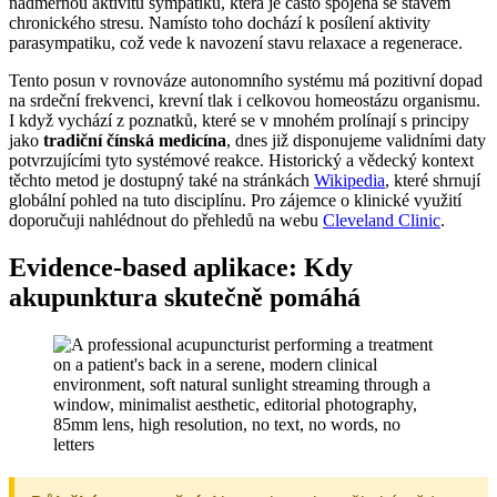
nadměrnou aktivitu sympatiku, která je často spojena se stavem
chronického stresu. Namísto toho dochází k posílení aktivity
parasympatiku, což vede k navození stavu relaxace a regenerace.
Tento posun v rovnováze autonomního systému má pozitivní dopad
na srdeční frekvenci, krevní tlak i celkovou homeostázu organismu.
I když vychází z poznatků, které se v mnohém prolínají s principy
jako
tradiční čínská medicína
, dnes již disponujeme validními daty
potvrzujícími tyto systémové reakce. Historický a vědecký kontext
těchto metod je dostupný také na stránkách
Wikipedia
, které shrnují
globální pohled na tuto disciplínu. Pro zájemce o klinické využití
doporučuji nahlédnout do přehledů na webu
Cleveland Clinic
.
Evidence-based aplikace: Kdy
akupunktura skutečně pomáhá