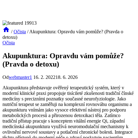
/
Očista
/
Akupunktura: Opravdu vám pomůže? (Pravda o
detoxu)
Očista
Akupunktura: Opravdu vám pomůže?
(Pravda o detoxu)
Od
webmaster1
16. 2. 2022
18. 6. 2026
Akupunktura představuje ověřený terapeutický systém, který v
moderní klinické praxi propojuje tisícileté zkušenosti tradiční čínské
medicíny s precizními poznatky současné neurofyziologie. Jako
nutriční terapeut se zaměřuji na komplexní rovnováhu organismu a
akupunkturu vnímám jako vysoce efektivní nástroj pro podporu
metabolických procesů a přirozenou detoxikaci těla. Zatímco
tradiční přístup pracuje s konceptem vitální energie Qi, západní
medicínská akupunktura využívá neuromodulační mechanismy k
ovlivnění nervové soustavy a potlačení chronické bolesti. Integrace
těchto přístupů do moderní péče o zdraví poskytuje pacientům