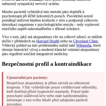
nabuzený sympatický nervový systém.
Mnoho pacientů vyhledává tuto metodu jako doplněk k
psychoterapii při léčbě úzkostných poruch. Pravidelná sezení
pomáhají snižovat hladinu kortizolu v séru a podporují celkovou
detoxikaci organismu v psychologickém smyslu – tedy vyplavení
emočního napětí nahromaděného v tělesné schránce.
Více o tom, jaký má akupunktura vliv na celkové zdraví, se můžete
dočíst v přehledech na
Harvard Health
nebo na
Cleveland Clinic
.
Vědecký pohled na tuto problematiku nabízí také
Wikipedia
, která
shrnuje historický vývoj a moderní klinické vnímání akupunktury
jako regulérní součásti integrativní medicíny.
Bezpečnostní profil a kontraindikace
Upozornění pro pacienty:
Bezpečnost akupunktury je přímo závislá na odbornosti
terapeuta. Vždy vyhledávejte pouze certifikované odborníky,
kteří dodržují přísné hygienické standardy. Pokud trpíte
poruchami srážlivosti krve nebo máte kardiostimulátor,
informujte o tom svého lékaře před zahájením jakékoli
procedury.