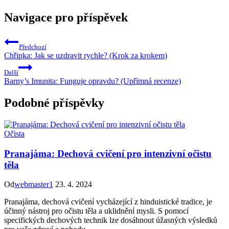
Navigace pro příspěvek
Předchozí
Chřipka: Jak se uzdravit rychle? (Krok za krokem)
Další
Barny’s Imunita: Funguje opravdu? (Upřímná recenze)
Podobné příspěvky
Očista
Pranajáma: Dechová cvičení pro intenzivní očistu
těla
Od
webmaster1
23. 4. 2024
Pranajáma, dechová cvičení vycházející z hinduistické tradice, je
účinný nástroj pro očistu těla a uklidnění mysli. S pomocí
specifických dechových technik lze dosáhnout úžasných výsledků