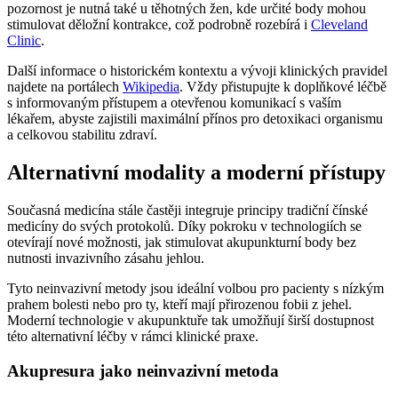
pozornost je nutná také u těhotných žen, kde určité body mohou
stimulovat děložní kontrakce, což podrobně rozebírá i
Cleveland
Clinic
.
Další informace o historickém kontextu a vývoji klinických pravidel
najdete na portálech
Wikipedia
. Vždy přistupujte k doplňkové léčbě
s informovaným přístupem a otevřenou komunikací s vaším
lékařem, abyste zajistili maximální přínos pro detoxikaci organismu
a celkovou stabilitu zdraví.
Alternativní modality a moderní přístupy
Současná medicína stále častěji integruje principy tradiční čínské
medicíny do svých protokolů. Díky pokroku v technologiích se
otevírají nové možnosti, jak stimulovat akupunkturní body bez
nutnosti invazivního zásahu jehlou.
Tyto neinvazivní metody jsou ideální volbou pro pacienty s nízkým
prahem bolesti nebo pro ty, kteří mají přirozenou fobii z jehel.
Moderní technologie v akupunktuře tak umožňují širší dostupnost
této alternativní léčby v rámci klinické praxe.
Akupresura jako neinvazivní metoda