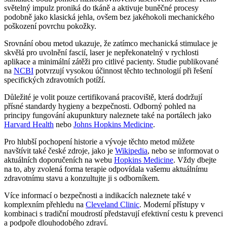
světelný impulz proniká do tkáně a aktivuje buněčné procesy
podobně jako klasická jehla, ovšem bez jakéhokoli mechanického
poškození povrchu pokožky.
Srovnání obou metod ukazuje, že zatímco mechanická stimulace je
skvělá pro uvolnění fascií, laser je nepřekonatelný v rychlosti
aplikace a minimální zátěži pro citlivé pacienty. Studie publikované
na
NCBI
potvrzují vysokou účinnost těchto technologií při řešení
specifických zdravotních potíží.
Důležité je volit pouze certifikovaná pracoviště, která dodržují
přísné standardy hygieny a bezpečnosti. Odborný pohled na
principy fungování akupunktury naleznete také na portálech jako
Harvard Health
nebo
Johns Hopkins Medicine
.
Pro hlubší pochopení historie a vývoje těchto metod můžete
navštívit také české zdroje, jako je
Wikipedia
, nebo se informovat o
aktuálních doporučeních na webu
Hopkins Medicine
. Vždy dbejte
na to, aby zvolená forma terapie odpovídala vašemu aktuálnímu
zdravotnímu stavu a konzultujte ji s odborníkem.
Více informací o bezpečnosti a indikacích naleznete také v
komplexním přehledu na
Cleveland Clinic
. Moderní přístupy v
kombinaci s tradiční moudrostí představují efektivní cestu k prevenci
a podpoře dlouhodobého zdraví.