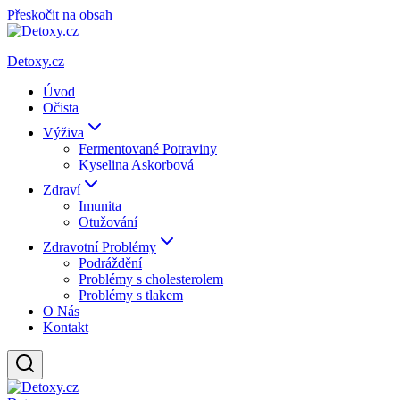
Přeskočit na obsah
Detoxy.cz
Úvod
Očista
Výživa
Fermentované Potraviny
Kyselina Askorbová
Zdraví
Imunita
Otužování
Zdravotní Problémy
Podráždění
Problémy s cholesterolem
Problémy s tlakem
O Nás
Kontakt