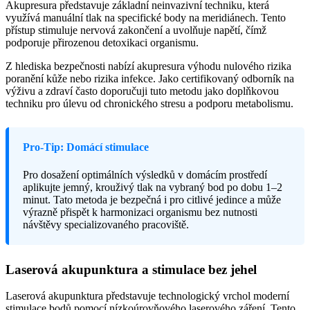
Akupresura představuje základní neinvazivní techniku, která
využívá manuální tlak na specifické body na meridiánech. Tento
přístup stimuluje nervová zakončení a uvolňuje napětí, čímž
podporuje přirozenou detoxikaci organismu.
Z hlediska bezpečnosti nabízí akupresura výhodu nulového rizika
poranění kůže nebo rizika infekce. Jako certifikovaný odborník na
výživu a zdraví často doporučuji tuto metodu jako doplňkovou
techniku pro úlevu od chronického stresu a podporu metabolismu.
Pro-Tip: Domácí stimulace
Pro dosažení optimálních výsledků v domácím prostředí
aplikujte jemný, krouživý tlak na vybraný bod po dobu 1–2
minut. Tato metoda je bezpečná i pro citlivé jedince a může
výrazně přispět k harmonizaci organismu bez nutnosti
návštěvy specializovaného pracoviště.
Laserová akupunktura a stimulace bez jehel
Laserová akupunktura představuje technologický vrchol moderní
stimulace bodů pomocí nízkoúrovňového laserového záření. Tento