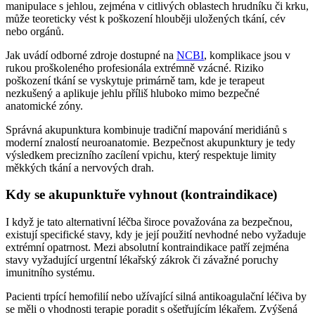
manipulace s jehlou, zejména v citlivých oblastech hrudníku či krku,
může teoreticky vést k poškození hlouběji uložených tkání, cév
nebo orgánů.
Jak uvádí odborné zdroje dostupné na
NCBI
, komplikace jsou v
rukou proškoleného profesionála extrémně vzácné. Riziko
poškození tkání se vyskytuje primárně tam, kde je terapeut
nezkušený a aplikuje jehlu příliš hluboko mimo bezpečné
anatomické zóny.
Správná akupunktura kombinuje tradiční mapování meridiánů s
moderní znalostí neuroanatomie. Bezpečnost akupunktury je tedy
výsledkem precizního zacílení vpichu, který respektuje limity
měkkých tkání a nervových drah.
Kdy se akupunktuře vyhnout (kontraindikace)
I když je tato alternativní léčba široce považována za bezpečnou,
existují specifické stavy, kdy je její použití nevhodné nebo vyžaduje
extrémní opatrnost. Mezi absolutní kontraindikace patří zejména
stavy vyžadující urgentní lékařský zákrok či závažné poruchy
imunitního systému.
Pacienti trpící hemofilií nebo užívající silná antikoagulační léčiva by
se měli o vhodnosti terapie poradit s ošetřujícím lékařem. Zvýšená