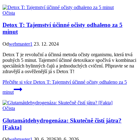
Očista
Detox T: Tajemství účinné očisty odhaleno za 5
minut
Od
webmaster1
23. 12. 2024
Detox T je revoluční a účinná metoda očisty organismu, která trvá
pouhých 5 minut. Tajemství účinné detoxikace spočívá v kombinaci
speciálních bylinných čajů a jednoduchých cvičení. Připravte se na
zdravější a osvěženější já s Detox T!
Přečtěte si více
Detox T: Tajemství účinné očisty odhaleno za 5
minut
Očista
Glutamátdehydrogenáza: Skutečně čistí játra?
[Fakta]
Od
webmaster1
30. 6. 2026
30. 6. 2026