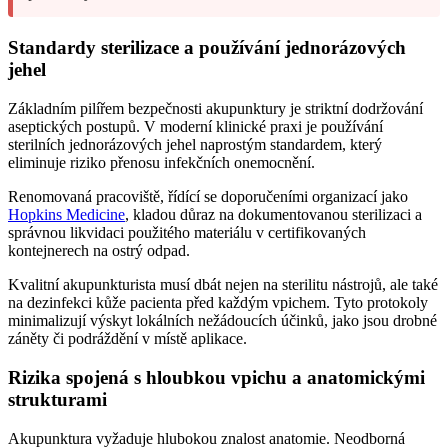
Standardy sterilizace a používání jednorázových
jehel
Základním pilířem bezpečnosti akupunktury je striktní dodržování
aseptických postupů. V moderní klinické praxi je používání
sterilních jednorázových jehel naprostým standardem, který
eliminuje riziko přenosu infekčních onemocnění.
Renomovaná pracoviště, řídící se doporučeními organizací jako
Hopkins Medicine
, kladou důraz na dokumentovanou sterilizaci a
správnou likvidaci použitého materiálu v certifikovaných
kontejnerech na ostrý odpad.
Kvalitní akupunkturista musí dbát nejen na sterilitu nástrojů, ale také
na dezinfekci kůže pacienta před každým vpichem. Tyto protokoly
minimalizují výskyt lokálních nežádoucích účinků, jako jsou drobné
záněty či podráždění v místě aplikace.
Rizika spojená s hloubkou vpichu a anatomickými
strukturami
Akupunktura vyžaduje hlubokou znalost anatomie. Neodborná