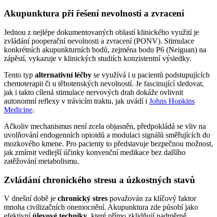
Akupunktura při řešení nevolnosti a zvracení
Jednou z nejlépe dokumentovaných oblastí klinického využití je
zvládání pooperační nevolnosti a zvracení (PONV). Stimulace
konkrétních akupunkturních bodů, zejména bodu P6 (Neiguan) na
zápěstí, vykazuje v klinických studiích konzistentní výsledky.
Tento typ
alternativní léčby
se využívá i u pacientů podstupujících
chemoterapii či u těhotenských nevolností. Je fascinující sledovat,
jak i takto cílená stimulace nervových drah dokáže ovlivnit
autonomní reflexy v trávicím traktu, jak uvádí i
Johns Hopkins
Medicine
.
Ačkoliv mechanismus není zcela objasněn, předpokládá se vliv na
uvolňování endogenních opioidů a modulaci signálů směřujících do
mozkového kmene. Pro pacienty to představuje bezpečnou možnost,
jak zmírnit vedlejší účinky konvenční medikace bez dalšího
zatěžování metabolismu.
Zvládání chronického stresu a úzkostných stavů
V dnešní době je
chronický stres
považován za klíčový faktor
mnoha civilizačních onemocnění. Akupunktura zde působí jako
efektivní
úlevové techniky
, které přímo zklidňují nadměrně