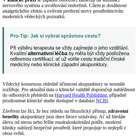
nervového systému a uvolňování endorfinů. Cílem je dosáhnout
analgetického efektu a ovlivnit periferní nervy prostřednictvím
moderních vědeckých poznatků.
Pro-Tip: Jak si vybrat správnou cestu?
Při výběru terapeuta se vždy zajímejte o jeho vzdělání.
Kvalitní
alternativní léčba
by měla být vždy podložena
odbornou certifikací, ať už volíte cestu tradiční čínské
medicíny nebo klinické západní akupunktury.
Vědecký konsenzus ohledně účinnosti akupunktury se neustále
rozšiřuje. Pro aktuální data o klinické validitě doporučuji nahlédnout
do odborných přehledů na
Harvard Health Publishing
, případně
prozkoumat klinické studie dostupné v databázi
NCBI
.
Závěrem lze říci, že bez ohledu na filozofický přístup,
zdravotní
benefity
akupunktury jsou dnes široce uznávány. Ať už hledáte
úlevu od stresu nebo řešíte muskuloskeletální potíže, moderní
kliniky nabízejí bezpečné prostředí, které propojuje to nejlepší z
obou světů.