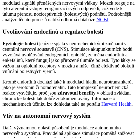
modulaci signálů přenášených nervovými vlákny. Mozek reaguje na
tyto aferentní vstupy reorganizací svých odpovědí, což vede k
útlumu přenosu nociceptivních (bolestivých) podnětů. Podrobnější
analýzu těchto procesů nabízí odborná databáze
NCBI
.
Uvolňování endorfinů a regulace bolesti
Fyziologie bolesti
je úzce spjata s neurochemickými změnami v
centrální nervové soustavě (CNS). Stimulace akupunkturních bodů
vyvolává uvolňování endogenních opioidů, zejména endorfinů a
enkefalinů, které fungují jako přirozené tlumiče bolesti. Tyto látky se
vážou na opioidní receptory v mozku a míše, čímž efektivně blokují
vnímání bolestivých vjemů.
Kromě endorfinů dochází také k modulaci hladin neurotransmiterů,
jako je serotonin či noradrenalin. Tato komplexní neurochemická
reakce vysvětluje, proč jsou
zdravotní benefity
v oblasti zvládání
chronické bolesti tak dobře zdokumentovány. Informace o
mechanismech účinku lze dohledat také na portálu
Harvard Health
.
Vliv na autonomní nervový systém
Další významnou oblastí působení je modulace autonomního
nervového systému. Pravidelná aplikace stimulace pomáhá snižovat