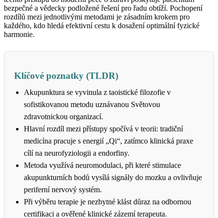
bezpečné a vědecky podložené řešení pro řadu obtíží. Pochopení
rozdílů mezi jednotlivými metodami je zásadním krokem pro
každého, kdo hledá efektivní cestu k dosažení optimální fyzické
harmonie.
Klíčové poznatky (TLDR)
Akupunktura se vyvinula z taoistické filozofie v
sofistikovanou metodu uznávanou Světovou
zdravotnickou organizací.
Hlavní rozdíl mezi přístupy spočívá v teorii: tradiční
medicína pracuje s energií „Qi“, zatímco klinická praxe
cílí na neurofyziologii a endorfiny.
Metoda využívá neuromodulaci, při které stimulace
akupunkturních bodů vysílá signály do mozku a ovlivňuje
periferní nervový systém.
Při výběru terapie je nezbytné klást důraz na odbornou
certifikaci a ověřené klinické zázemí terapeuta.