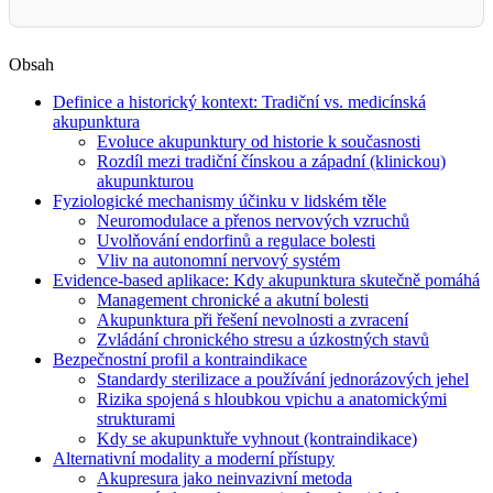
Obsah
Definice a historický kontext: Tradiční vs. medicínská
akupunktura
Evoluce akupunktury od historie k současnosti
Rozdíl mezi tradiční čínskou a západní (klinickou)
akupunkturou
Fyziologické mechanismy účinku v lidském těle
Neuromodulace a přenos nervových vzruchů
Uvolňování endorfinů a regulace bolesti
Vliv na autonomní nervový systém
Evidence-based aplikace: Kdy akupunktura skutečně pomáhá
Management chronické a akutní bolesti
Akupunktura při řešení nevolnosti a zvracení
Zvládání chronického stresu a úzkostných stavů
Bezpečnostní profil a kontraindikace
Standardy sterilizace a používání jednorázových jehel
Rizika spojená s hloubkou vpichu a anatomickými
strukturami
Kdy se akupunktuře vyhnout (kontraindikace)
Alternativní modality a moderní přístupy
Akupresura jako neinvazivní metoda